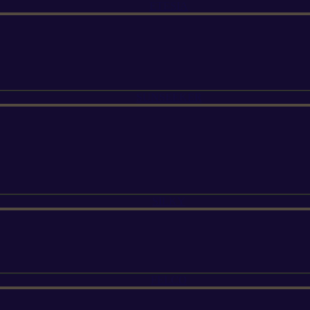
ETESIA
SUNSEEKER
SILKY
FELCO