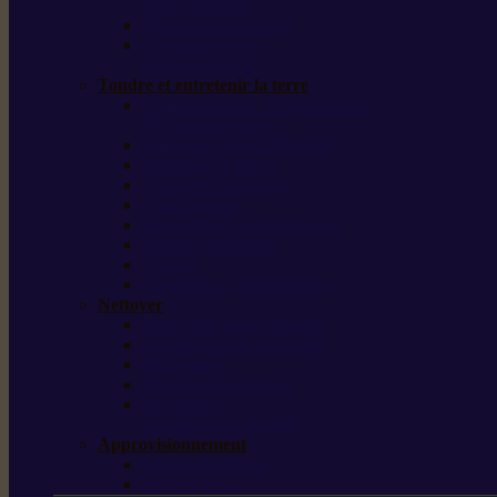
outils forestiers
Découpeuses à disque
Tronçonneuse à
pierre et à béton
Tondre et entretenir la terre
Coupe-bordures / Coupe-herbes /
Débroussailleuses
Tondeuses robots iMOW®
Tondeuses à gazon
Tondeuses mulching
Scarificateurs
Motoculteurs / motobineuses
Tracteurs tondeuses
Tarières
Atomiseurs / pulvérisateurs
Nettoyer
Nettoyeurs haute pression
Aspirateurs eau / poussière
Balayeuses
Broyeurs de végétaux
Souffleurs /
Aspirateurs de feuilles
Approvisionnement
Gestion d’énergie
Pompes à eau