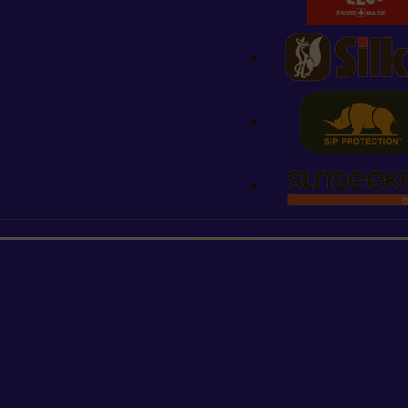
STIHL