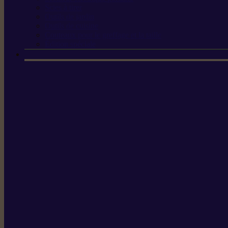
Scies à tirer
Outils de jardin
Outils de cuisine
Couteaux pour le greffage et la taille
Édition spéciale