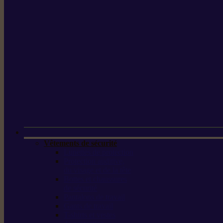
Vêtements de sécurité
Lunettes de protection
Protection auditive,
du visage et de la tête
Bottes et chaussures
de sécurité
Pantalons de travail
Gants de travail
T-shirts et vestes