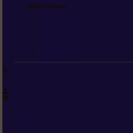
de protection
Directives et normes
Fiches de données de
sécurité
Carburants spéciaux
Directives sur les vibrations
Classes de protection
contre les coupures
Protection auditive
Classes de poussière
Caractéristiques des
vêtements de sécurité
0
+352 26 15 26
Contact
Demande de produit