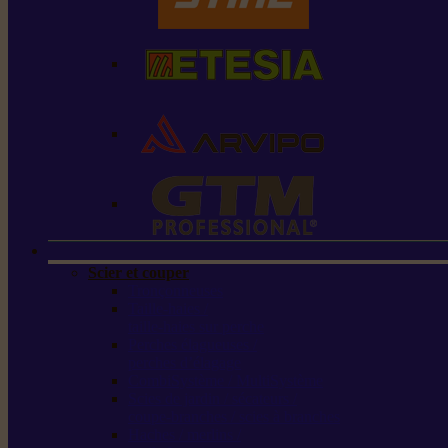
Scier et couper
Tronçonneuses
Taille-haies /
taille-haies sur perche
Perches élagueuses /
perches d’élagage
CombiSystème / MultiSystème
Scies de jardin / sécateurs /
coupe-branches / scies à branches
Haches / merlins /