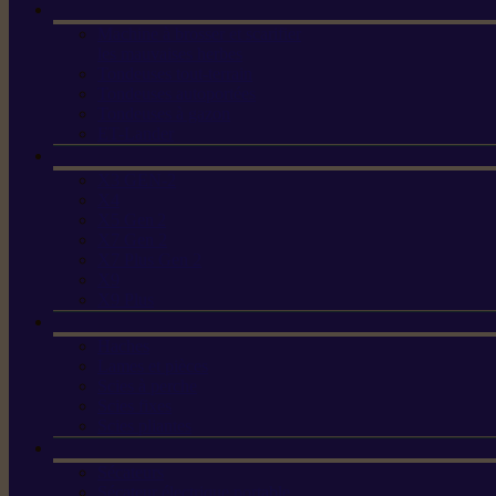
Machine à brosser et scarifier
les mauvaises herbes
Tondeuses tout-terrain
Tondeuses autoportées
Tondeuses à gazon
ET-Lander
X3 GEN-2
X4
X5 Gen 2
X7 Gen 2
X7 Plus Gen 2
X9
X9 Plus
Haches
Lames et pièces
Scies à perche
Scies fixes
Scies pliantes
Sécateurs
Sécateur électrique portable