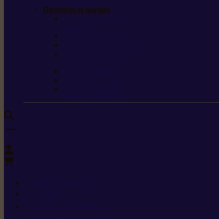
de protection
Directives et normes
Fiches de données de
sécurité
Carburants spéciaux
Directives sur les vibrations
Classes de protection
contre les coupures
Protection auditive
Classes de poussière
Caractéristiques des
vêtements de sécurité
0
+352 26 15 26
Contact
Demande de produit