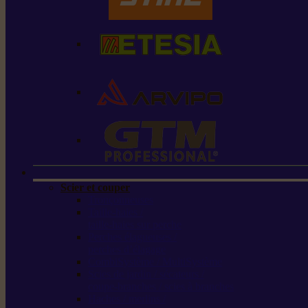
Scier et couper
Tronçonneuses
Taille-haies /
taille-haies sur perche
Perches élagueuses /
perches d’élagage
CombiSystème / MultiSystème
Scies de jardin / sécateurs /
coupe-branches / scies à branches
Haches / merlins /