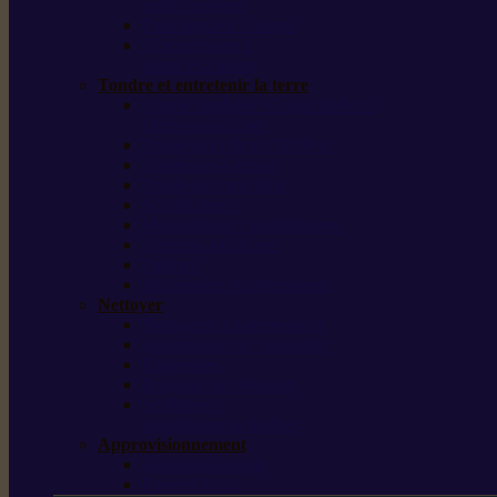
outils forestiers
Découpeuses à disque
Tronçonneuse à
pierre et à béton
Tondre et entretenir la terre
Coupe-bordures / Coupe-herbes /
Débroussailleuses
Tondeuses robots iMOW®
Tondeuses à gazon
Tondeuses mulching
Scarificateurs
Motoculteurs / motobineuses
Tracteurs tondeuses
Tarières
Atomiseurs / pulvérisateurs
Nettoyer
Nettoyeurs haute pression
Aspirateurs eau / poussière
Balayeuses
Broyeurs de végétaux
Souffleurs /
Aspirateurs de feuilles
Approvisionnement
Gestion d’énergie
Pompes à eau