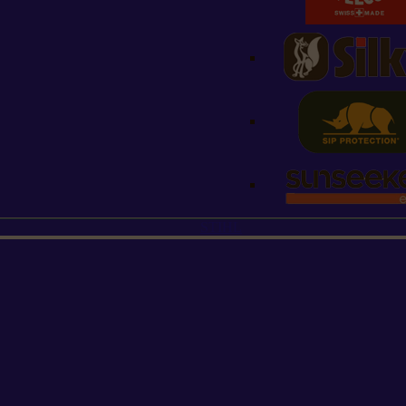
STIHL