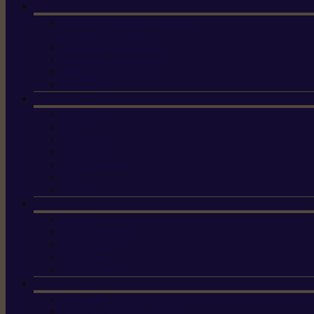
Machine à brosser et scarifier
les mauvaises herbes
Tondeuses tout-terrain
Tondeuses autoportées
Tondeuses à gazon
ET-Lander
X3 GEN-2
X4
X5 Gen 2
X7 Gen 2
X7 Plus Gen 2
X9
X9 Plus
Haches
Lames et pièces
Scies à perche
Scies fixes
Scies pliantes
Sécateurs
Sécateur électrique portable