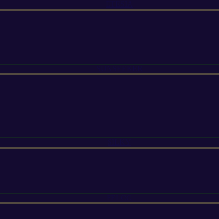
ETESIA
SUNSEEKER
SILKY
FELCO