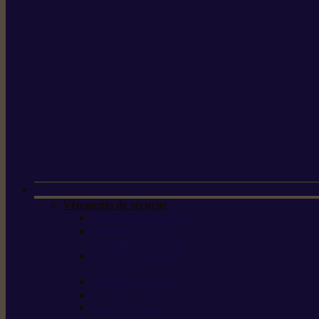
Vêtements de sécurité
Lunettes de protection
Protection auditive,
du visage et de la tête
Bottes et chaussures
de sécurité
Pantalons de travail
Gants de travail
T-shirts et vestes