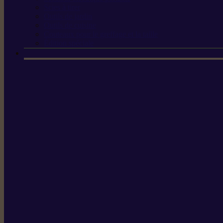
Scies à tirer
Outils de jardin
Outils de cuisine
Couteaux pour le greffage et la taille
Édition spéciale