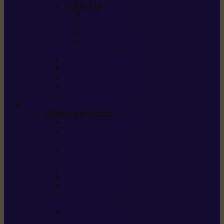
STIHL Kits
Service Kits
Cut Kits
Upgrade Kits
Care & Clean Kits
Batteries et chargeurs
Système de batterie AS
Système de batterie AP
Système de batterie AK
STIHL connected /
solutions connectées
Sécurité
Vêtements de sécurité
Lunettes de protection
Protection auditive,
du visage et de la tête
Bottes et chaussures
de sécurité
Pantalons de travail
Gants de travail
T-shirts et vestes
de protection
Directives et normes
Fiches de données de
sécurité