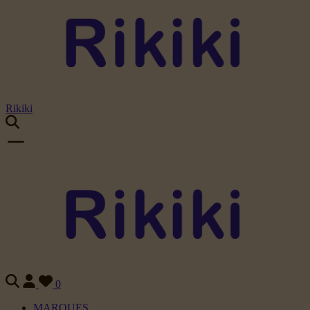
Rikiki
0
MARQUES