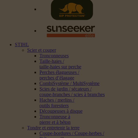
STIHL
Scier et couper
Tronçonneuses
Taille-haies /
taille-haies sur perche
Perches élagueuses /
perches d’élagage
CombiSystème / MultiSystème
Scies de jardin / sécateurs /
coupe-branches / scies à branches
Haches / merlins /
outils forestiers
Découpeuses à disque
Tronçonneuse à
pierre et à béton
Tondre et entretenir la terre
Coupe-bordures / Coupe-herbes /