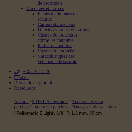
de protection
Directives et normes
Fiches de données de
sécurité
Carburants spéciaux
Directives sur les vibrations
Classes de protection
contre les coupures
Protection auditive
Classes de poussière
Caractéristiques des
vêtements de sécurité
+352 26 15 26
Contact
Demande de produit
Ressources
Accueil
/
STIHL Accessoires
/
Accessoires pour
perches élagueuses / perches d'élagage
/
Guide-chaînes
/
Rollomatic E Light, 3/8" P, 1,3 mm, 35 cm