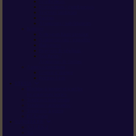
Scarificateurs
Motoculteurs / motobineuses
Tracteurs tondeuses
Tarières
Atomiseurs / pulvérisateurs
Nettoyer
Nettoyeurs haute pression
Aspirateurs eau / poussière
Balayeuses
Broyeurs de végétaux
Souffleurs /
Aspirateurs de feuilles
Approvisionnement
Gestion d’énergie
Pompes à eau
ETESIA
Machine à brosser et scarifier
les mauvaises herbes
Tondeuses tout-terrain
Tondeuses autoportées
Tondeuses à gazon
ET-Lander
SUNSEEKER
X3 GEN-2
X4