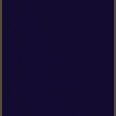
X5 Gen 2
X7 Gen 2
X7 Plus Gen 2
X9
X9 Plus
SILKY
Haches
Lames et pièces
Scies à perche
Scies fixes
Scies pliantes
FELCO
Sécateurs
Sécateur électrique portable
Scies à tirer
Outils de jardin
Outils de cuisine
Couteaux pour le greffage et la taille
Édition spéciale
ACCESSOIRES
Accessoires pour
Tronçonneuses
Taille-haies /
taille-haies sur perche
Coupe-bordures / coupes-herbes