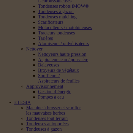
Débroussailleuses
Tondeuses robots iMOW®
Tondeuses à gazon
Tondeuses mulching
Scarificateurs
Motoculteurs / motobineuses
Tracteurs tondeuses
Tarières
Atomiseurs / pulvérisateurs
Nettoyer
Nettoyeurs haute pression
Aspirateurs eau / poussière
Balayeuses
Broyeurs de végétaux
Souffleurs /
Aspirateurs de feuilles
Approvisionnement
Gestion d’énergie
Pompes à eau
ETESIA
Machine à brosser et scarifier
les mauvaises herbes
Tondeuses tout-terrain
Tondeuses autoportées
Tondeuses à gazon