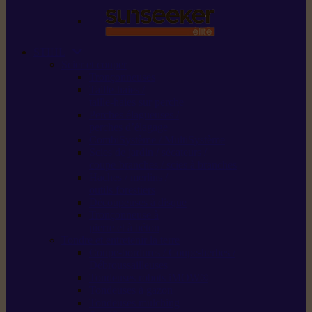
STIHL
Scier et couper
Tronçonneuses
Taille-haies /
taille-haies sur perche
Perches élagueuses /
perches d’élagage
CombiSystème / MultiSystème
Scies de jardin / sécateurs /
coupe-branches / scies à branches
Haches / merlins /
outils forestiers
Découpeuses à disque
Tronçonneuse à
pierre et à béton
Tondre et entretenir la terre
Coupe-bordures / Coupe-herbes /
Débroussailleuses
Tondeuses robots iMOW®
Tondeuses à gazon
Tondeuses mulching