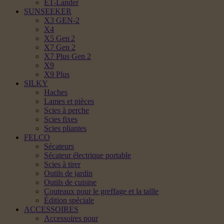
ET-Lander
SUNSEEKER
X3 GEN-2
X4
X5 Gen 2
X7 Gen 2
X7 Plus Gen 2
X9
X9 Plus
SILKY
Haches
Lames et pièces
Scies à perche
Scies fixes
Scies pliantes
FELCO
Sécateurs
Sécateur électrique portable
Scies à tirer
Outils de jardin
Outils de cuisine
Couteaux pour le greffage et la taille
Édition spéciale
ACCESSOIRES
Accessoires pour