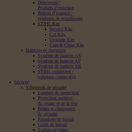
Détergents /
Produits d’entretien
Bidons d’essence /
systèmes de remplissage
STIHL Kits
Service Kits
Cut Kits
Upgrade Kits
Care & Clean Kits
Batteries et chargeurs
Système de batterie AS
Système de batterie AP
Système de batterie AK
STIHL connected /
solutions connectées
Sécurité
Vêtements de sécurité
Lunettes de protection
Protection auditive,
du visage et de la tête
Bottes et chaussures
de sécurité
Pantalons de travail
Gants de travail
T-shirts et vestes