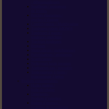
/ débroussailleuses
Souffleurs / aspirateurs
de feuilles
Perches élagueuses /
perches d’élagage
CombiSystème / MultiSystème
Tondeuses robots iMOW®
Tondeuses à gazon /
tondeuses mulching
Tracteurs tondeuses
Broyeurs
Motoculteurs / motobineuses
Pulvérisateurs / atomiseurs
Scarificateurs
Nettoyeurs haute pression
Aspirateurs eau / poussière
Tronçonneuse à pierre /
tronçonneuse à béton
Produits consommables
Huiles moteur /
huile-de-chaîne
Détergents /
Produits d’entretien
Bidons d’essence /
systèmes de remplissage