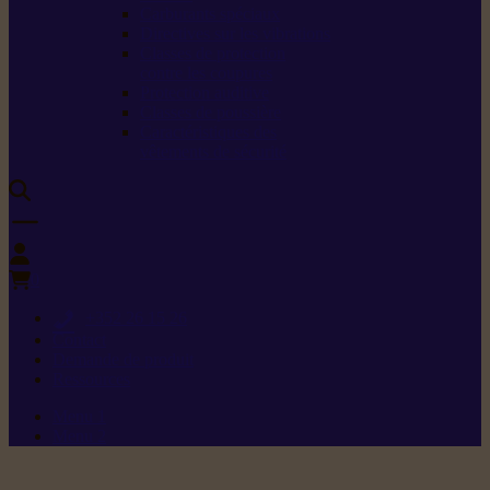
Carburants spéciaux
Directives sur les vibrations
Classes de protection
contre les coupures
Protection auditive
Classes de poussière
Caractéristiques des
vêtements de sécurité
0
+352 26 15 26
Contact
Demande de produit
Ressources
Menu 1
Menu 2