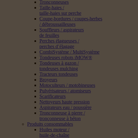
Tronçonneuses
Taille-haies /
taille-haies sur perche
Coupe-bordures / coupes-herbes
/ débroussailleuses
Souffleurs / aspirateurs
de feuilles
Perches élagueuses /
perches d’élagage
CombiSystème / MultiSystème
Tondeuses robots iMOW®
Tondeuses à gazon /
tondeuses mulching
Tracteurs tondeuses
Broyeurs
Motoculteurs / motobineuses
Pulvérisateurs / atomiseurs
Scarificateurs
Nettoyeurs haute pression
Aspirateurs eau / poussière
Tronçonneuse à pierre /
tronçonneuse à béton
Produits consommables
Huiles moteur /
huile-de-chaîne