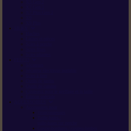
X5 Gen 2
X7 Gen 2
X7 Plus Gen 2
X9
X9 Plus
SILKY
Haches
Lames et pièces
Scies à perche
Scies fixes
Scies pliantes
FELCO
Sécateurs
Sécateur électrique portable
Scies à tirer
Outils de jardin
Outils de cuisine
Couteaux pour le greffage et la taille
Édition spéciale
ACCESSOIRES
Accessoires pour
Tronçonneuses
Taille-haies /
taille-haies sur perche
Coupe-bordures / coupes-herbes