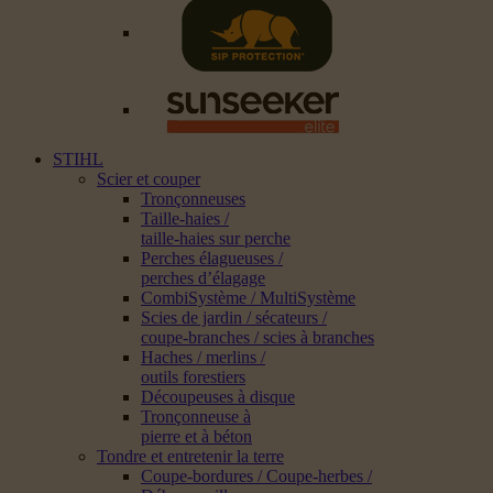
STIHL
Scier et couper
Tronçonneuses
Taille-haies /
taille-haies sur perche
Perches élagueuses /
perches d’élagage
CombiSystème / MultiSystème
Scies de jardin / sécateurs /
coupe-branches / scies à branches
Haches / merlins /
outils forestiers
Découpeuses à disque
Tronçonneuse à
pierre et à béton
Tondre et entretenir la terre
Coupe-bordures / Coupe-herbes /