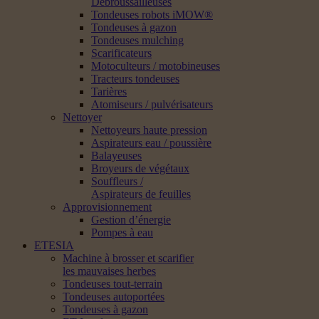
Débroussailleuses
Tondeuses robots iMOW®
Tondeuses à gazon
Tondeuses mulching
Scarificateurs
Motoculteurs / motobineuses
Tracteurs tondeuses
Tarières
Atomiseurs / pulvérisateurs
Nettoyer
Nettoyeurs haute pression
Aspirateurs eau / poussière
Balayeuses
Broyeurs de végétaux
Souffleurs /
Aspirateurs de feuilles
Approvisionnement
Gestion d’énergie
Pompes à eau
ETESIA
Machine à brosser et scarifier
les mauvaises herbes
Tondeuses tout-terrain
Tondeuses autoportées
Tondeuses à gazon