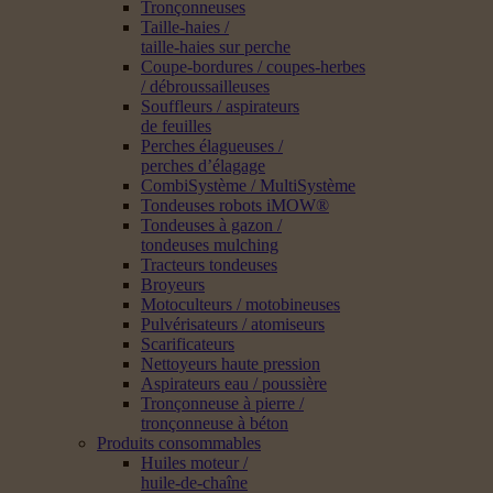
Tronçonneuses
Taille-haies /
taille-haies sur perche
Coupe-bordures / coupes-herbes
/ débroussailleuses
Souffleurs / aspirateurs
de feuilles
Perches élagueuses /
perches d’élagage
CombiSystème / MultiSystème
Tondeuses robots iMOW®
Tondeuses à gazon /
tondeuses mulching
Tracteurs tondeuses
Broyeurs
Motoculteurs / motobineuses
Pulvérisateurs / atomiseurs
Scarificateurs
Nettoyeurs haute pression
Aspirateurs eau / poussière
Tronçonneuse à pierre /
tronçonneuse à béton
Produits consommables
Huiles moteur /
huile-de-chaîne