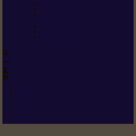
Carburants spéciaux
Directives sur les vibrations
Classes de protection
contre les coupures
Protection auditive
Classes de poussière
Caractéristiques des
vêtements de sécurité
0
+352 26 15 26
Contact
Demande de produit
Ressources
Menu 1
Menu 2