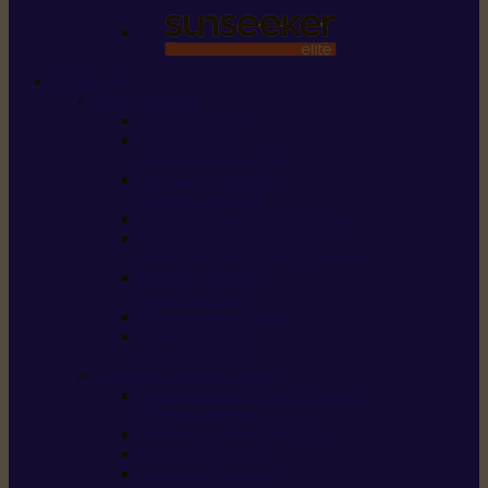
STIHL
Scier et couper
Tronçonneuses
Taille-haies /
taille-haies sur perche
Perches élagueuses /
perches d’élagage
CombiSystème / MultiSystème
Scies de jardin / sécateurs /
coupe-branches / scies à branches
Haches / merlins /
outils forestiers
Découpeuses à disque
Tronçonneuse à
pierre et à béton
Tondre et entretenir la terre
Coupe-bordures / Coupe-herbes /
Débroussailleuses
Tondeuses robots iMOW®
Tondeuses à gazon
Tondeuses mulching