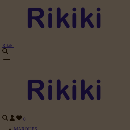
Rikiki
0
MARQUES