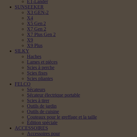
ET-Lander
SUNSEEKER
X3 GEN-2
X4
X5 Gen 2
X7 Gen 2
X7 Plus Gen 2
X9
X9 Plus
SILKY
Haches
Lames et pièces
Scies à perche
Scies fixes
Scies pliantes
FELCO
Sécateurs
Sécateur électrique portable
Scies à tirer
Outils de jardin
Outils de cuisine
Couteaux pour le greffage et la taille
Édition spéciale
ACCESSOIRES
Accessoires pour