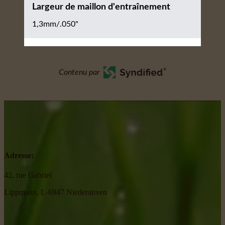
Largeur de maillon d'entraînement
1,3mm/.050"
Contenu par
Adresse:
42, rue Gabriel
Lippmann, L-6947 Niederanven