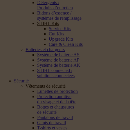
Détergents /
Produits d’entretien
Bidons d’essence /
systèmes de remplissage
STIHL Kits
Service Kits
Cut Kits
Upgrade Kits
Care & Clean Kits
Batteries et chargeurs
Système de batterie AS
Système de batterie AP
Système de batterie AK
STIHL connected /
solutions connectées
Sécurité
Vêtements de sécurité
Lunettes de protection
Protection auditive,
du visage et de la tête
Bottes et chaussures
de sécurité
Pantalons de travail
Gants de travail
T-shirts et vestes