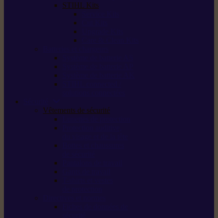
STIHL Kits
Service Kits
Cut Kits
Upgrade Kits
Care & Clean Kits
Batteries et chargeurs
Système de batterie AS
Système de batterie AP
Système de batterie AK
STIHL connected /
solutions connectées
Sécurité
Vêtements de sécurité
Lunettes de protection
Protection auditive,
du visage et de la tête
Bottes et chaussures
de sécurité
Pantalons de travail
Gants de travail
T-shirts et vestes
de protection
Directives et normes
Fiches de données de
sécurité