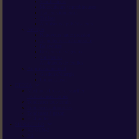
Scarificateurs
Motoculteurs / motobineuses
Tracteurs tondeuses
Tarières
Atomiseurs / pulvérisateurs
Nettoyer
Nettoyeurs haute pression
Aspirateurs eau / poussière
Balayeuses
Broyeurs de végétaux
Souffleurs /
Aspirateurs de feuilles
Approvisionnement
Gestion d’énergie
Pompes à eau
ETESIA
Machine à brosser et scarifier
les mauvaises herbes
Tondeuses tout-terrain
Tondeuses autoportées
Tondeuses à gazon
ET-Lander
SUNSEEKER
X3 GEN-2
X4