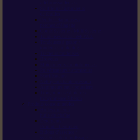
/ débroussailleuses
Souffleurs / aspirateurs
de feuilles
Perches élagueuses /
perches d’élagage
CombiSystème / MultiSystème
Tondeuses robots iMOW®
Tondeuses à gazon /
tondeuses mulching
Tracteurs tondeuses
Broyeurs
Motoculteurs / motobineuses
Pulvérisateurs / atomiseurs
Scarificateurs
Nettoyeurs haute pression
Aspirateurs eau / poussière
Tronçonneuse à pierre /
tronçonneuse à béton
Produits consommables
Huiles moteur /
huile-de-chaîne
Détergents /
Produits d’entretien
Bidons d’essence /
systèmes de remplissage