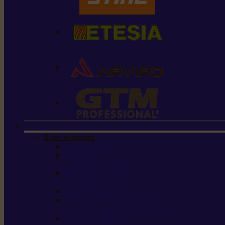
Scier et couper
Tronçonneuses
Taille-haies /
taille-haies sur perche
Perches élagueuses /
perches d’élagage
CombiSystème / MultiSystème
Scies de jardin / sécateurs /
coupe-branches / scies à branches
Haches / merlins /