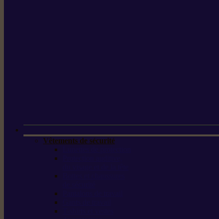
Vêtements de sécurité
Lunettes de protection
Protection auditive,
du visage et de la tête
Bottes et chaussures
de sécurité
Pantalons de travail
Gants de travail
T-shirts et vestes