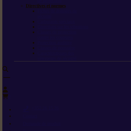
de protection
Directives et normes
Fiches de données de
sécurité
Carburants spéciaux
Directives sur les vibrations
Classes de protection
contre les coupures
Protection auditive
Classes de poussière
Caractéristiques des
vêtements de sécurité
0
+352 26 15 26
Contact
Demande de produit