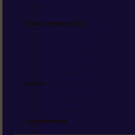
outils forestiers
Découpeuses à disque
Tronçonneuse à
pierre et à béton
Tondre et entretenir la terre
Coupe-bordures / Coupe-herbes /
Débroussailleuses
Tondeuses robots iMOW®
Tondeuses à gazon
Tondeuses mulching
Scarificateurs
Motoculteurs / motobineuses
Tracteurs tondeuses
Tarières
Atomiseurs / pulvérisateurs
Nettoyer
Nettoyeurs haute pression
Aspirateurs eau / poussière
Balayeuses
Broyeurs de végétaux
Souffleurs /
Aspirateurs de feuilles
Approvisionnement
Gestion d’énergie
Pompes à eau