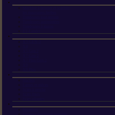
Machine à brosser et scarifier
les mauvaises herbes
Tondeuses tout-terrain
Tondeuses autoportées
Tondeuses à gazon
ET-Lander
X3 GEN-2
X4
X5 Gen 2
X7 Gen 2
X7 Plus Gen 2
X9
X9 Plus
Haches
Lames et pièces
Scies à perche
Scies fixes
Scies pliantes
Sécateurs
Sécateur électrique portable