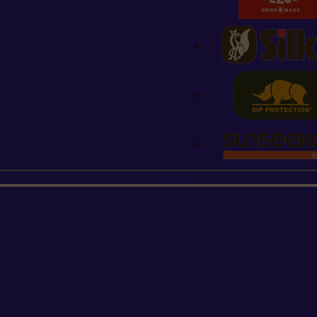
STIHL