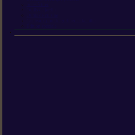
Scies à tirer
Outils de jardin
Outils de cuisine
Couteaux pour le greffage et la taille
Édition spéciale