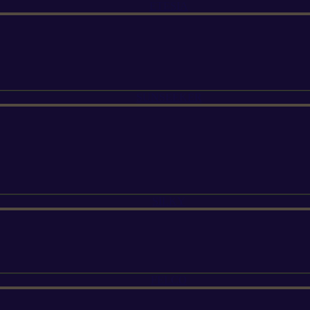
ETESIA
SUNSEEKER
SILKY
FELCO