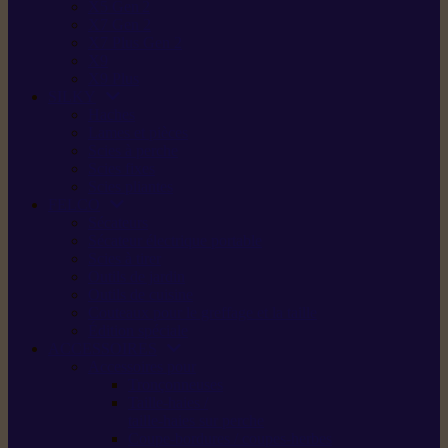
X5 Gen 2
X7 Gen 2
X7 Plus Gen 2
X9
X9 Plus
SILKY
Haches
Lames et pièces
Scies à perche
Scies fixes
Scies pliantes
FELCO
Sécateurs
Sécateur électrique portable
Scies à tirer
Outils de jardin
Outils de cuisine
Couteaux pour le greffage et la taille
Édition spéciale
ACCESSOIRES
Accessoires pour
Tronçonneuses
Taille-haies /
taille-haies sur perche
Coupe-bordures / coupes-herbes