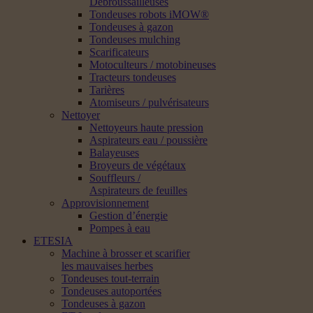
Débroussailleuses
Tondeuses robots iMOW®
Tondeuses à gazon
Tondeuses mulching
Scarificateurs
Motoculteurs / motobineuses
Tracteurs tondeuses
Tarières
Atomiseurs / pulvérisateurs
Nettoyer
Nettoyeurs haute pression
Aspirateurs eau / poussière
Balayeuses
Broyeurs de végétaux
Souffleurs /
Aspirateurs de feuilles
Approvisionnement
Gestion d’énergie
Pompes à eau
ETESIA
Machine à brosser et scarifier
les mauvaises herbes
Tondeuses tout-terrain
Tondeuses autoportées
Tondeuses à gazon