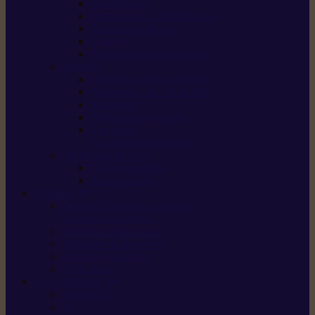
Scarificateurs
Motoculteurs / motobineuses
Tracteurs tondeuses
Tarières
Atomiseurs / pulvérisateurs
Nettoyer
Nettoyeurs haute pression
Aspirateurs eau / poussière
Balayeuses
Broyeurs de végétaux
Souffleurs /
Aspirateurs de feuilles
Approvisionnement
Gestion d’énergie
Pompes à eau
ETESIA
Machine à brosser et scarifier
les mauvaises herbes
Tondeuses tout-terrain
Tondeuses autoportées
Tondeuses à gazon
ET-Lander
SUNSEEKER
X3 GEN-2
X4