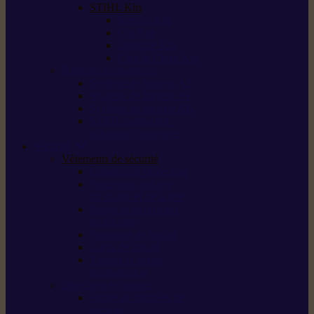
STIHL Kits
Service Kits
Cut Kits
Upgrade Kits
Care & Clean Kits
Batteries et chargeurs
Système de batterie AS
Système de batterie AP
Système de batterie AK
STIHL connected /
solutions connectées
Sécurité
Vêtements de sécurité
Lunettes de protection
Protection auditive,
du visage et de la tête
Bottes et chaussures
de sécurité
Pantalons de travail
Gants de travail
T-shirts et vestes
de protection
Directives et normes
Fiches de données de
sécurité