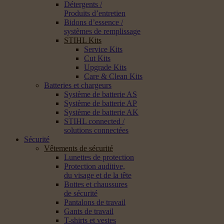
Détergents /
Produits d’entretien
Bidons d’essence /
systèmes de remplissage
STIHL Kits
Service Kits
Cut Kits
Upgrade Kits
Care & Clean Kits
Batteries et chargeurs
Système de batterie AS
Système de batterie AP
Système de batterie AK
STIHL connected /
solutions connectées
Sécurité
Vêtements de sécurité
Lunettes de protection
Protection auditive,
du visage et de la tête
Bottes et chaussures
de sécurité
Pantalons de travail
Gants de travail
T-shirts et vestes