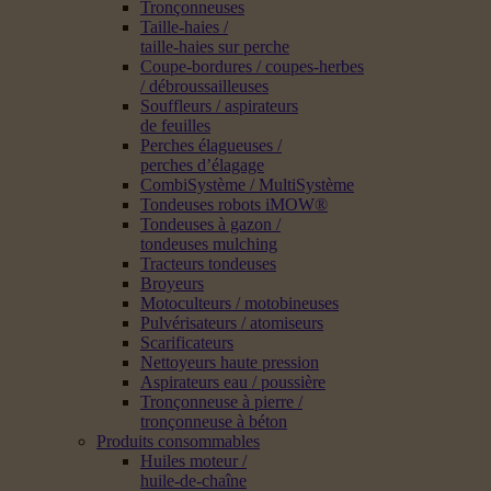
Tronçonneuses
Taille-haies /
taille-haies sur perche
Coupe-bordures / coupes-herbes
/ débroussailleuses
Souffleurs / aspirateurs
de feuilles
Perches élagueuses /
perches d’élagage
CombiSystème / MultiSystème
Tondeuses robots iMOW®
Tondeuses à gazon /
tondeuses mulching
Tracteurs tondeuses
Broyeurs
Motoculteurs / motobineuses
Pulvérisateurs / atomiseurs
Scarificateurs
Nettoyeurs haute pression
Aspirateurs eau / poussière
Tronçonneuse à pierre /
tronçonneuse à béton
Produits consommables
Huiles moteur /
huile-de-chaîne