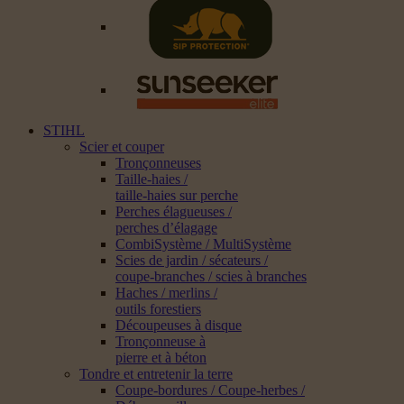
STIHL
Scier et couper
Tronçonneuses
Taille-haies /
taille-haies sur perche
Perches élagueuses /
perches d’élagage
CombiSystème / MultiSystème
Scies de jardin / sécateurs /
coupe-branches / scies à branches
Haches / merlins /
outils forestiers
Découpeuses à disque
Tronçonneuse à
pierre et à béton
Tondre et entretenir la terre
Coupe-bordures / Coupe-herbes /