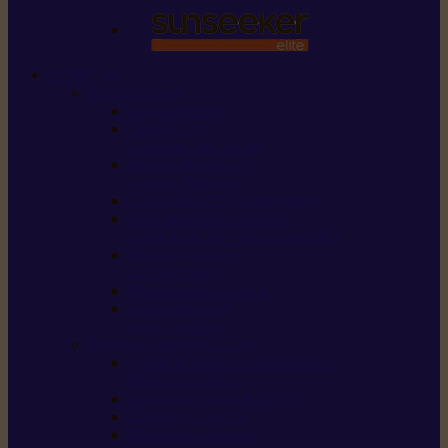
STIHL
Scier et couper
Tronçonneuses
Taille-haies /
taille-haies sur perche
Perches élagueuses /
perches d’élagage
CombiSystème / MultiSystème
Scies de jardin / sécateurs /
coupe-branches / scies à branches
Haches / merlins /
outils forestiers
Découpeuses à disque
Tronçonneuse à
pierre et à béton
Tondre et entretenir la terre
Coupe-bordures / Coupe-herbes /
Débroussailleuses
Tondeuses robots iMOW®
Tondeuses à gazon
Tondeuses mulching