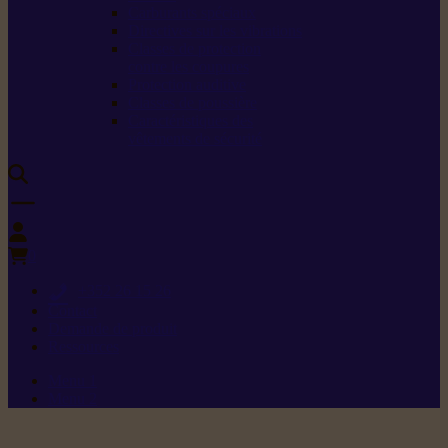
Carburants spéciaux
Directives sur les vibrations
Classes de protection
contre les coupures
Protection auditive
Classes de poussière
Caractéristiques des
vêtements de sécurité
0
+352 26 15 26
Contact
Demande de produit
Ressources
Menu 1
Menu 2