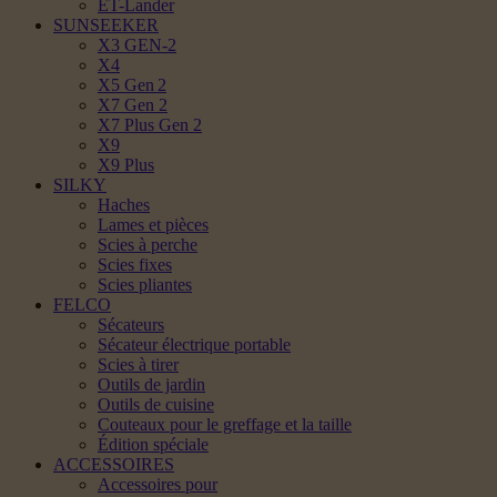
ET-Lander
SUNSEEKER
X3 GEN-2
X4
X5 Gen 2
X7 Gen 2
X7 Plus Gen 2
X9
X9 Plus
SILKY
Haches
Lames et pièces
Scies à perche
Scies fixes
Scies pliantes
FELCO
Sécateurs
Sécateur électrique portable
Scies à tirer
Outils de jardin
Outils de cuisine
Couteaux pour le greffage et la taille
Édition spéciale
ACCESSOIRES
Accessoires pour