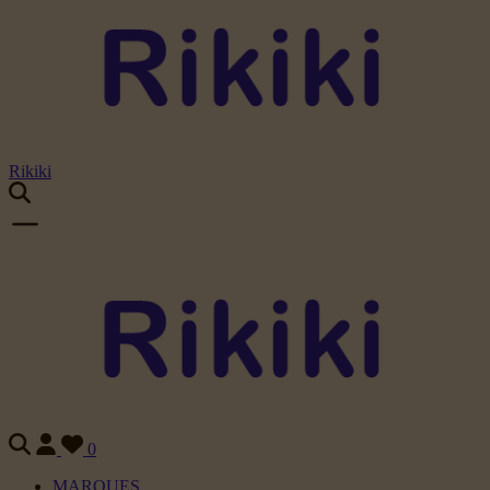
Rikiki
0
MARQUES