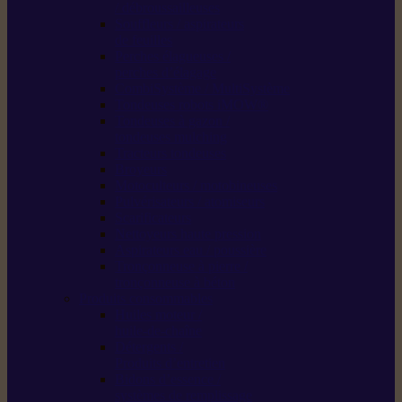
/ débroussailleuses
Souffleurs / aspirateurs
de feuilles
Perches élagueuses /
perches d’élagage
CombiSystème / MultiSystème
Tondeuses robots iMOW®
Tondeuses à gazon /
tondeuses mulching
Tracteurs tondeuses
Broyeurs
Motoculteurs / motobineuses
Pulvérisateurs / atomiseurs
Scarificateurs
Nettoyeurs haute pression
Aspirateurs eau / poussière
Tronçonneuse à pierre /
tronçonneuse à béton
Produits consommables
Huiles moteur /
huile-de-chaîne
Détergents /
Produits d’entretien
Bidons d’essence /
systèmes de remplissage