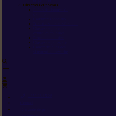
de protection
Directives et normes
Fiches de données de
sécurité
Carburants spéciaux
Directives sur les vibrations
Classes de protection
contre les coupures
Protection auditive
Classes de poussière
Caractéristiques des
vêtements de sécurité
0
+352 26 15 26
Contact
Demande de produit