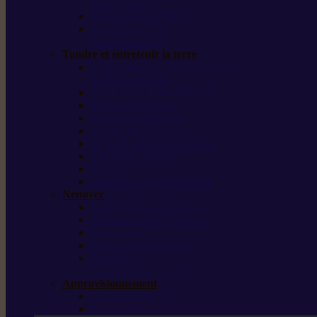
outils forestiers
Découpeuses à disque
Tronçonneuse à
pierre et à béton
Tondre et entretenir la terre
Coupe-bordures / Coupe-herbes /
Débroussailleuses
Tondeuses robots iMOW®
Tondeuses à gazon
Tondeuses mulching
Scarificateurs
Motoculteurs / motobineuses
Tracteurs tondeuses
Tarières
Atomiseurs / pulvérisateurs
Nettoyer
Nettoyeurs haute pression
Aspirateurs eau / poussière
Balayeuses
Broyeurs de végétaux
Souffleurs /
Aspirateurs de feuilles
Approvisionnement
Gestion d’énergie
Pompes à eau