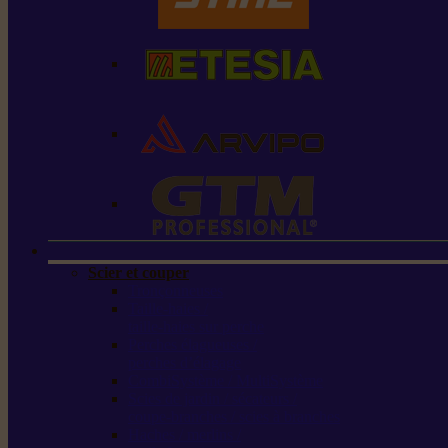
Scier et couper
Tronçonneuses
Taille-haies /
taille-haies sur perche
Perches élagueuses /
perches d’élagage
CombiSystème / MultiSystème
Scies de jardin / sécateurs /
coupe-branches / scies à branches
Haches / merlins /