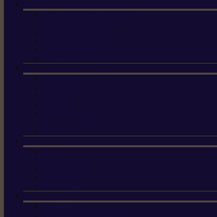
Machine à brosser et scarifier
les mauvaises herbes
Tondeuses tout-terrain
Tondeuses autoportées
Tondeuses à gazon
ET-Lander
X3 GEN-2
X4
X5 Gen 2
X7 Gen 2
X7 Plus Gen 2
X9
X9 Plus
Haches
Lames et pièces
Scies à perche
Scies fixes
Scies pliantes
Sécateurs
Sécateur électrique portable