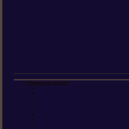
Vêtements de sécurité
Lunettes de protection
Protection auditive,
du visage et de la tête
Bottes et chaussures
de sécurité
Pantalons de travail
Gants de travail
T-shirts et vestes