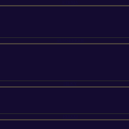
ETESIA
SUNSEEKER
SILKY
FELCO