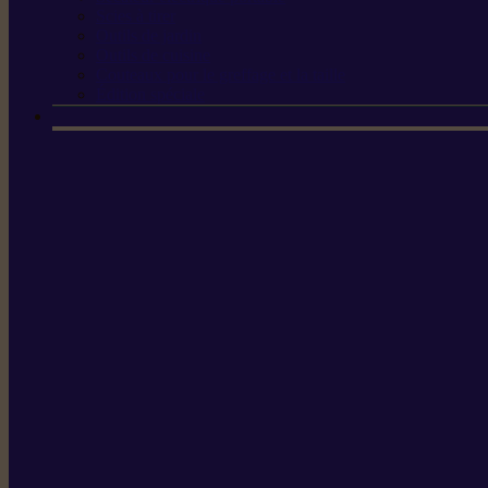
Scies à tirer
Outils de jardin
Outils de cuisine
Couteaux pour le greffage et la taille
Édition spéciale