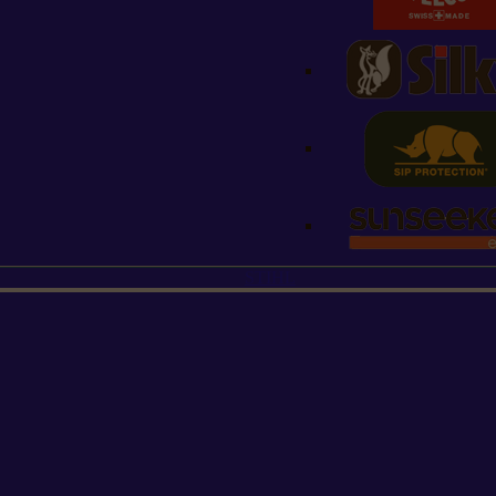
STIHL