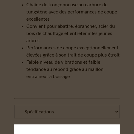
Chaîne de tronçonneuse au carbure de
tungstène avec des performances de coupe
excellentes
Convient pour abattre, ébrancher, scier du
bois de chauffage et entretenir les jeunes
arbres
Performances de coupe exceptionnellement
élevées grâce à son trait de coupe plus étroit
Faible niveau de vibrations et faible
tendance au rebond grâce au maillon
entraineur à bossage