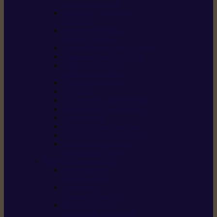
/ débroussailleuses
Souffleurs / aspirateurs
de feuilles
Perches élagueuses /
perches d’élagage
CombiSystème / MultiSystème
Tondeuses robots iMOW®
Tondeuses à gazon /
tondeuses mulching
Tracteurs tondeuses
Broyeurs
Motoculteurs / motobineuses
Pulvérisateurs / atomiseurs
Scarificateurs
Nettoyeurs haute pression
Aspirateurs eau / poussière
Tronçonneuse à pierre /
tronçonneuse à béton
Produits consommables
Huiles moteur /
huile-de-chaîne
Détergents /
Produits d’entretien
Bidons d’essence /
systèmes de remplissage