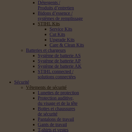
Détergents /
Produits d’entretien
Bidons d’essence /
systèmes de remplissage
STIHL Kits
Service Kits
Cut Kits
Upgrade Kits
Care & Clean Kits
Batteries et chargeurs
Système de batterie AS
Système de batterie AP
Système de batterie AK
STIHL connected /
solutions connectées
Sécurité
Vêtements de sécurité
Lunettes de protection
Protection auditive,
du visage et de la tête
Bottes et chaussures
de sécurité
Pantalons de travail
Gants de travail
T-shirts et vestes