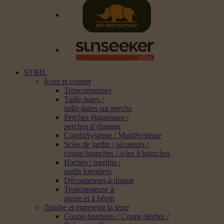
STIHL
Scier et couper
Tronçonneuses
Taille-haies /
taille-haies sur perche
Perches élagueuses /
perches d’élagage
CombiSystème / MultiSystème
Scies de jardin / sécateurs /
coupe-branches / scies à branches
Haches / merlins /
outils forestiers
Découpeuses à disque
Tronçonneuse à
pierre et à béton
Tondre et entretenir la terre
Coupe-bordures / Coupe-herbes /