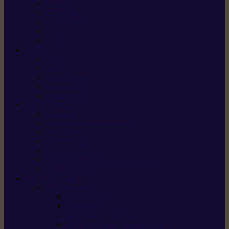
X5 Gen 2
X7 Gen 2
X7 Plus Gen 2
X9
X9 Plus
SILKY
Haches
Lames et pièces
Scies à perche
Scies fixes
Scies pliantes
FELCO
Sécateurs
Sécateur électrique portable
Scies à tirer
Outils de jardin
Outils de cuisine
Couteaux pour le greffage et la taille
Édition spéciale
ACCESSOIRES
Accessoires pour
Tronçonneuses
Taille-haies /
taille-haies sur perche
Coupe-bordures / coupes-herbes