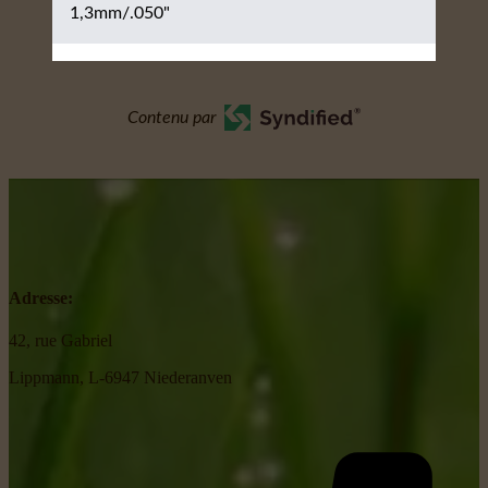
1,3mm/.050"
Contenu par
Adresse:
42, rue Gabriel
Lippmann, L-6947 Niederanven