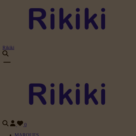
Rikiki
0
MARQUES