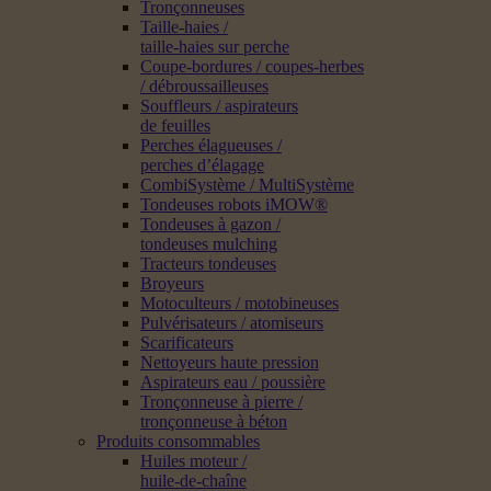
Tronçonneuses
Taille-haies /
taille-haies sur perche
Coupe-bordures / coupes-herbes
/ débroussailleuses
Souffleurs / aspirateurs
de feuilles
Perches élagueuses /
perches d’élagage
CombiSystème / MultiSystème
Tondeuses robots iMOW®
Tondeuses à gazon /
tondeuses mulching
Tracteurs tondeuses
Broyeurs
Motoculteurs / motobineuses
Pulvérisateurs / atomiseurs
Scarificateurs
Nettoyeurs haute pression
Aspirateurs eau / poussière
Tronçonneuse à pierre /
tronçonneuse à béton
Produits consommables
Huiles moteur /
huile-de-chaîne