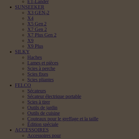
ET-Lander
SUNSEEKER
X3 GEN-2
X4
X5 Gen 2
X7 Gen 2
X7 Plus Gen 2
X9
X9 Plus
SILKY
Haches
Lames et pièces
Scies à perche
Scies fixes
Scies pliantes
FELCO
Sécateurs
Sécateur électrique portable
Scies à tirer
Outils de jardin
Outils de cuisine
Couteaux pour le greffage et la taille
Édition spéciale
ACCESSOIRES
Accessoires pour