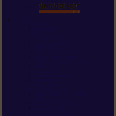
STIHL
Scier et couper
Tronçonneuses
Taille-haies /
taille-haies sur perche
Perches élagueuses /
perches d’élagage
CombiSystème / MultiSystème
Scies de jardin / sécateurs /
coupe-branches / scies à branches
Haches / merlins /
outils forestiers
Découpeuses à disque
Tronçonneuse à
pierre et à béton
Tondre et entretenir la terre
Coupe-bordures / Coupe-herbes /
Débroussailleuses
Tondeuses robots iMOW®
Tondeuses à gazon
Tondeuses mulching