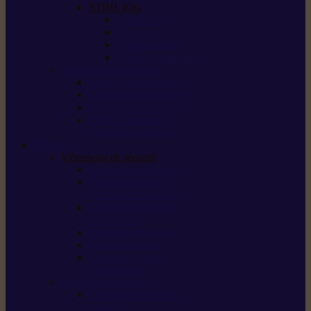
STIHL Kits
Service Kits
Cut Kits
Upgrade Kits
Care & Clean Kits
Batteries et chargeurs
Système de batterie AS
Système de batterie AP
Système de batterie AK
STIHL connected /
solutions connectées
Sécurité
Vêtements de sécurité
Lunettes de protection
Protection auditive,
du visage et de la tête
Bottes et chaussures
de sécurité
Pantalons de travail
Gants de travail
T-shirts et vestes
de protection
Directives et normes
Fiches de données de
sécurité