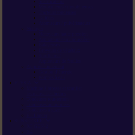
Scarificateurs
Motoculteurs / motobineuses
Tracteurs tondeuses
Tarières
Atomiseurs / pulvérisateurs
Nettoyer
Nettoyeurs haute pression
Aspirateurs eau / poussière
Balayeuses
Broyeurs de végétaux
Souffleurs /
Aspirateurs de feuilles
Approvisionnement
Gestion d’énergie
Pompes à eau
ETESIA
Machine à brosser et scarifier
les mauvaises herbes
Tondeuses tout-terrain
Tondeuses autoportées
Tondeuses à gazon
ET-Lander
SUNSEEKER
X3 GEN-2
X4