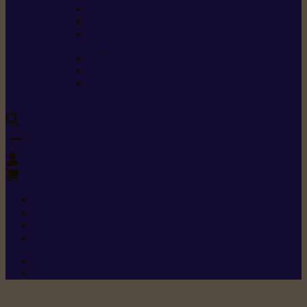
Carburants spéciaux
Directives sur les vibrations
Classes de protection
contre les coupures
Protection auditive
Classes de poussière
Caractéristiques des
vêtements de sécurité
0
+352 26 15 26
Contact
Demande de produit
Ressources
Menu 1
Menu 2