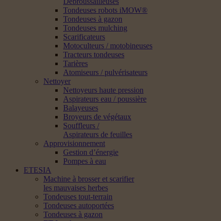
Débroussailleuses
Tondeuses robots iMOW®
Tondeuses à gazon
Tondeuses mulching
Scarificateurs
Motoculteurs / motobineuses
Tracteurs tondeuses
Tarières
Atomiseurs / pulvérisateurs
Nettoyer
Nettoyeurs haute pression
Aspirateurs eau / poussière
Balayeuses
Broyeurs de végétaux
Souffleurs /
Aspirateurs de feuilles
Approvisionnement
Gestion d’énergie
Pompes à eau
ETESIA
Machine à brosser et scarifier
les mauvaises herbes
Tondeuses tout-terrain
Tondeuses autoportées
Tondeuses à gazon