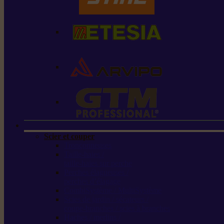
Scier et couper
Tronçonneuses
Taille-haies /
taille-haies sur perche
Perches élagueuses /
perches d’élagage
CombiSystème / MultiSystème
Scies de jardin / sécateurs /
coupe-branches / scies à branches
Haches / merlins /