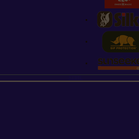
STIHL