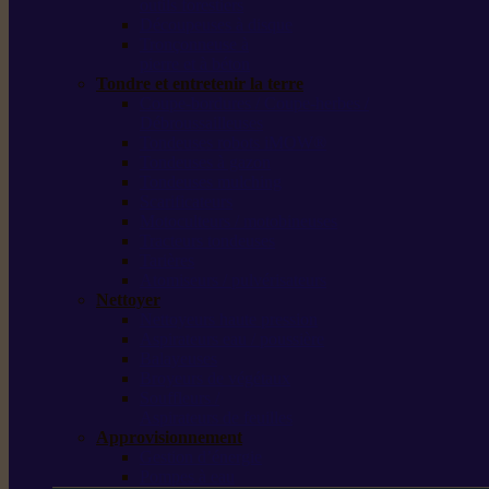
outils forestiers
Découpeuses à disque
Tronçonneuse à
pierre et à béton
Tondre et entretenir la terre
Coupe-bordures / Coupe-herbes /
Débroussailleuses
Tondeuses robots iMOW®
Tondeuses à gazon
Tondeuses mulching
Scarificateurs
Motoculteurs / motobineuses
Tracteurs tondeuses
Tarières
Atomiseurs / pulvérisateurs
Nettoyer
Nettoyeurs haute pression
Aspirateurs eau / poussière
Balayeuses
Broyeurs de végétaux
Souffleurs /
Aspirateurs de feuilles
Approvisionnement
Gestion d’énergie
Pompes à eau