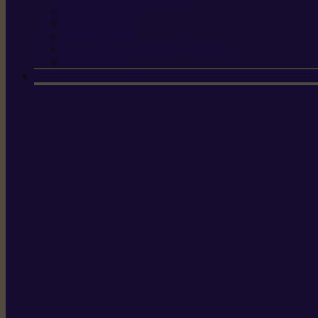
Scies à tirer
Outils de jardin
Outils de cuisine
Couteaux pour le greffage et la taille
Édition spéciale