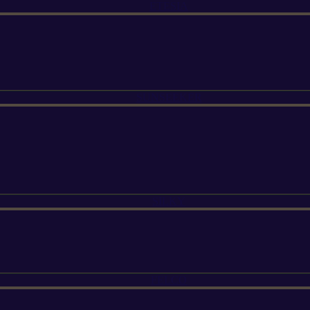
ETESIA
SUNSEEKER
SILKY
FELCO