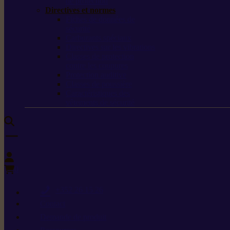
de protection
Directives et normes
Fiches de données de
sécurité
Carburants spéciaux
Directives sur les vibrations
Classes de protection
contre les coupures
Protection auditive
Classes de poussière
Caractéristiques des
vêtements de sécurité
0
+352 26 15 26
Contact
Demande de produit