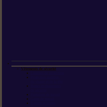
Vêtements de sécurité
Lunettes de protection
Protection auditive,
du visage et de la tête
Bottes et chaussures
de sécurité
Pantalons de travail
Gants de travail
T-shirts et vestes