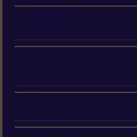
Machine à brosser et scarifier
les mauvaises herbes
Tondeuses tout-terrain
Tondeuses autoportées
Tondeuses à gazon
ET-Lander
X3 GEN-2
X4
X5 Gen 2
X7 Gen 2
X7 Plus Gen 2
X9
X9 Plus
Haches
Lames et pièces
Scies à perche
Scies fixes
Scies pliantes
Sécateurs
Sécateur électrique portable