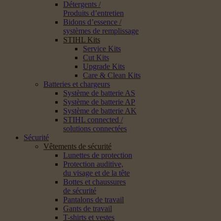
Détergents /
Produits d’entretien
Bidons d’essence /
systèmes de remplissage
STIHL Kits
Service Kits
Cut Kits
Upgrade Kits
Care & Clean Kits
Batteries et chargeurs
Système de batterie AS
Système de batterie AP
Système de batterie AK
STIHL connected /
solutions connectées
Sécurité
Vêtements de sécurité
Lunettes de protection
Protection auditive,
du visage et de la tête
Bottes et chaussures
de sécurité
Pantalons de travail
Gants de travail
T-shirts et vestes