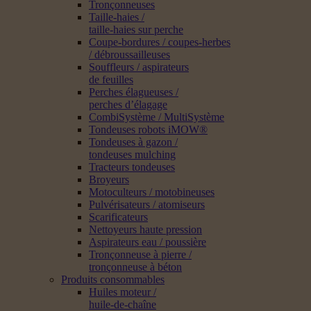
Tronçonneuses
Taille-haies /
taille-haies sur perche
Coupe-bordures / coupes-herbes
/ débroussailleuses
Souffleurs / aspirateurs
de feuilles
Perches élagueuses /
perches d’élagage
CombiSystème / MultiSystème
Tondeuses robots iMOW®
Tondeuses à gazon /
tondeuses mulching
Tracteurs tondeuses
Broyeurs
Motoculteurs / motobineuses
Pulvérisateurs / atomiseurs
Scarificateurs
Nettoyeurs haute pression
Aspirateurs eau / poussière
Tronçonneuse à pierre /
tronçonneuse à béton
Produits consommables
Huiles moteur /
huile-de-chaîne