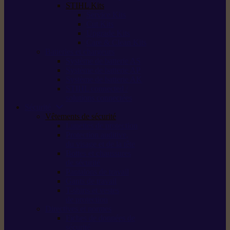
STIHL Kits
Service Kits
Cut Kits
Upgrade Kits
Care & Clean Kits
Batteries et chargeurs
Système de batterie AS
Système de batterie AP
Système de batterie AK
STIHL connected /
solutions connectées
Sécurité
Vêtements de sécurité
Lunettes de protection
Protection auditive,
du visage et de la tête
Bottes et chaussures
de sécurité
Pantalons de travail
Gants de travail
T-shirts et vestes
de protection
Directives et normes
Fiches de données de
sécurité