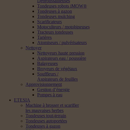
Débroussailleuses
Tondeuses robots iMOW®
Tondeuses à gazon
Tondeuses mulching
Scarificateurs
Motoculteurs / motobineuses
Tracteurs tondeuses
Tarières
Atomiseurs / pulvérisateurs
Nettoyer
Nettoyeurs haute pression
Aspirateurs eau / poussière
Balayeuses
Broyeurs de végétaux
Souffleurs /
Aspirateurs de feuilles
Approvisionnement
Gestion d’énergie
Pompes à eau
ETESIA
Machine à brosser et scarifier
les mauvaises herbes
Tondeuses tout-terrain
Tondeuses autoportées
Tondeuses à gazon