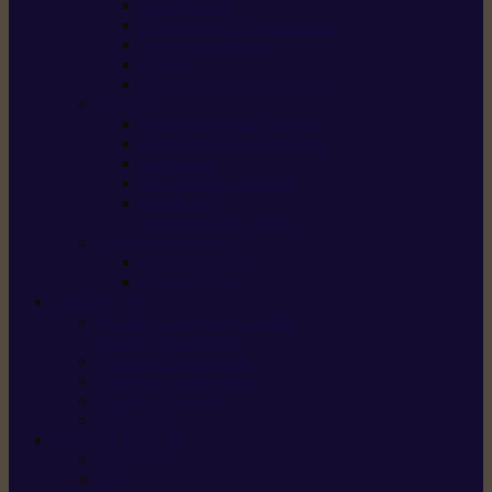
Scarificateurs
Motoculteurs / motobineuses
Tracteurs tondeuses
Tarières
Atomiseurs / pulvérisateurs
Nettoyer
Nettoyeurs haute pression
Aspirateurs eau / poussière
Balayeuses
Broyeurs de végétaux
Souffleurs /
Aspirateurs de feuilles
Approvisionnement
Gestion d’énergie
Pompes à eau
ETESIA
Machine à brosser et scarifier
les mauvaises herbes
Tondeuses tout-terrain
Tondeuses autoportées
Tondeuses à gazon
ET-Lander
SUNSEEKER
X3 GEN-2
X4