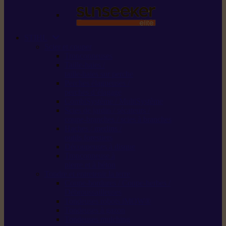
STIHL
Scier et couper
Tronçonneuses
Taille-haies /
taille-haies sur perche
Perches élagueuses /
perches d’élagage
CombiSystème / MultiSystème
Scies de jardin / sécateurs /
coupe-branches / scies à branches
Haches / merlins /
outils forestiers
Découpeuses à disque
Tronçonneuse à
pierre et à béton
Tondre et entretenir la terre
Coupe-bordures / Coupe-herbes /
Débroussailleuses
Tondeuses robots iMOW®
Tondeuses à gazon
Tondeuses mulching