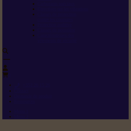
Carburants spéciaux
Directives sur les vibrations
Classes de protection
contre les coupures
Protection auditive
Classes de poussière
Caractéristiques des
vêtements de sécurité
0
+352 26 15 26
Contact
Demande de produit
Ressources
Menu 1
Menu 2