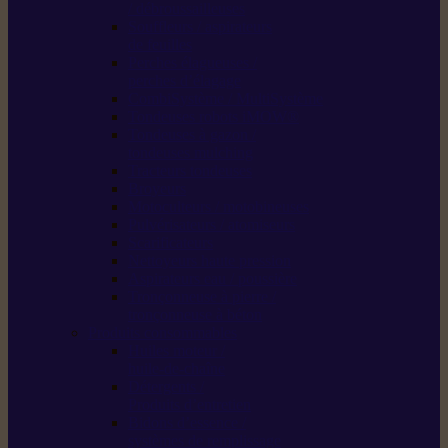
/ débroussailleuses
Souffleurs / aspirateurs
de feuilles
Perches élagueuses /
perches d’élagage
CombiSystème / MultiSystème
Tondeuses robots iMOW®
Tondeuses à gazon /
tondeuses mulching
Tracteurs tondeuses
Broyeurs
Motoculteurs / motobineuses
Pulvérisateurs / atomiseurs
Scarificateurs
Nettoyeurs haute pression
Aspirateurs eau / poussière
Tronçonneuse à pierre /
tronçonneuse à béton
Produits consommables
Huiles moteur /
huile-de-chaîne
Détergents /
Produits d’entretien
Bidons d’essence /
systèmes de remplissage