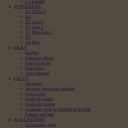
ET-Lander
SUNSEEKER
X3 GEN-2
X4
X5 Gen 2
X7 Gen 2
X7 Plus Gen 2
X9
X9 Plus
SILKY
Haches
Lames et pièces
Scies à perche
Scies fixes
Scies pliantes
FELCO
Sécateurs
Sécateur électrique portable
Scies à tirer
Outils de jardin
Outils de cuisine
Couteaux pour le greffage et la taille
Édition spéciale
ACCESSOIRES
Accessoires pour