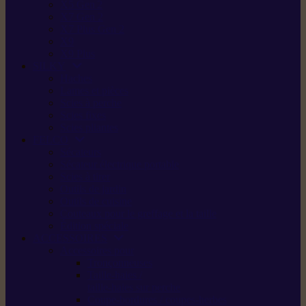
X5 Gen 2
X7 Gen 2
X7 Plus Gen 2
X9
X9 Plus
SILKY
Haches
Lames et pièces
Scies à perche
Scies fixes
Scies pliantes
FELCO
Sécateurs
Sécateur électrique portable
Scies à tirer
Outils de jardin
Outils de cuisine
Couteaux pour le greffage et la taille
Édition spéciale
ACCESSOIRES
Accessoires pour
Tronçonneuses
Taille-haies /
taille-haies sur perche
Coupe-bordures / coupes-herbes