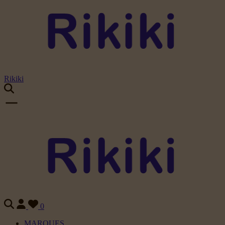
Rikiki
0
MARQUES