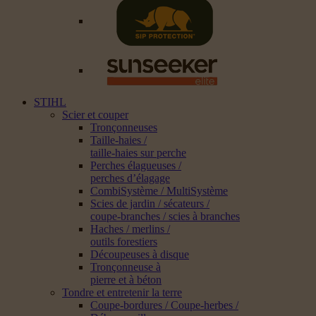
STIHL
Scier et couper
Tronçonneuses
Taille-haies /
taille-haies sur perche
Perches élagueuses /
perches d’élagage
CombiSystème / MultiSystème
Scies de jardin / sécateurs /
coupe-branches / scies à branches
Haches / merlins /
outils forestiers
Découpeuses à disque
Tronçonneuse à
pierre et à béton
Tondre et entretenir la terre
Coupe-bordures / Coupe-herbes /