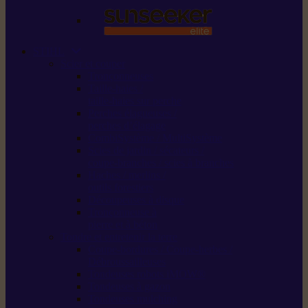
STIHL
Scier et couper
Tronçonneuses
Taille-haies /
taille-haies sur perche
Perches élagueuses /
perches d’élagage
CombiSystème / MultiSystème
Scies de jardin / sécateurs /
coupe-branches / scies à branches
Haches / merlins /
outils forestiers
Découpeuses à disque
Tronçonneuse à
pierre et à béton
Tondre et entretenir la terre
Coupe-bordures / Coupe-herbes /
Débroussailleuses
Tondeuses robots iMOW®
Tondeuses à gazon
Tondeuses mulching