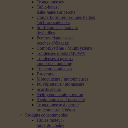
Tronçonneuses
Taille-haies /
taille-haies sur perche
Coupe-bordures / coupes-herbes
/ débroussailleuses
Souffleurs / aspirateurs
de feuilles
Perches élagueuses /
perches d’élagage
CombiSystème / MultiSystème
Tondeuses robots iMOW®
Tondeuses à gazon /
tondeuses mulching
Tracteurs tondeuses
Broyeurs
Motoculteurs / motobineuses
Pulvérisateurs / atomiseurs
Scarificateurs
Nettoyeurs haute pression
Aspirateurs eau / poussière
Tronçonneuse à pierre /
tronçonneuse à béton
Produits consommables
Huiles moteur /
huile-de-chaîne