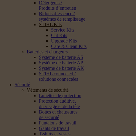
Détergents /
Produits d’entretien
Bidons d’essence /
systèmes de remplissage
STIHL Kits
Service Kits
Cut Kits
Upgrade Kits
Care & Clean Kits
Batteries et chargeurs
Système de batterie AS
Système de batterie AP
Système de batterie AK
STIHL connected /
solutions connectées
Sécurité
Vêtements de sécurité
Lunettes de protection
Protection auditive,
du visage et de la tête
Bottes et chaussures
de sécurité
Pantalons de travail
Gants de travail
T-shirts et vestes