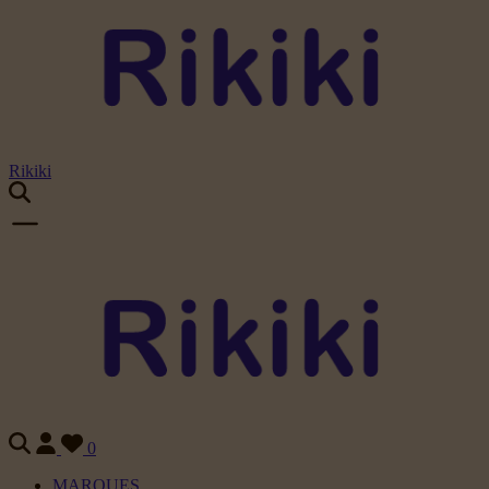
Rikiki
0
MARQUES