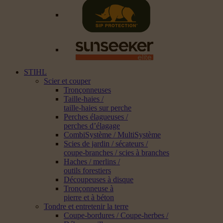
STIHL
Scier et couper
Tronçonneuses
Taille-haies /
taille-haies sur perche
Perches élagueuses /
perches d’élagage
CombiSystème / MultiSystème
Scies de jardin / sécateurs /
coupe-branches / scies à branches
Haches / merlins /
outils forestiers
Découpeuses à disque
Tronçonneuse à
pierre et à béton
Tondre et entretenir la terre
Coupe-bordures / Coupe-herbes /