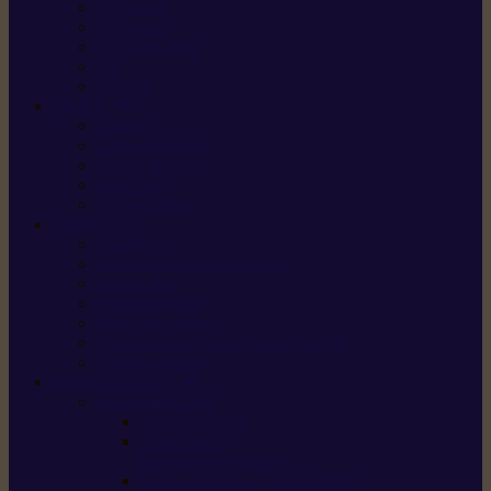
X5 Gen 2
X7 Gen 2
X7 Plus Gen 2
X9
X9 Plus
SILKY
Haches
Lames et pièces
Scies à perche
Scies fixes
Scies pliantes
FELCO
Sécateurs
Sécateur électrique portable
Scies à tirer
Outils de jardin
Outils de cuisine
Couteaux pour le greffage et la taille
Édition spéciale
ACCESSOIRES
Accessoires pour
Tronçonneuses
Taille-haies /
taille-haies sur perche
Coupe-bordures / coupes-herbes