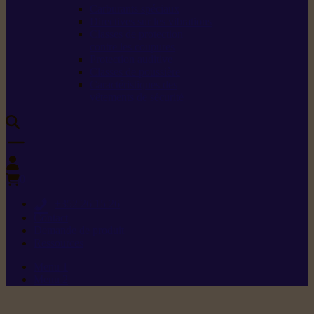
Carburants spéciaux
Directives sur les vibrations
Classes de protection
contre les coupures
Protection auditive
Classes de poussière
Caractéristiques des
vêtements de sécurité
0
+352 26 15 26
Contact
Demande de produit
Ressources
Menu 1
Menu 2