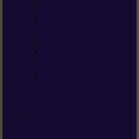
Scarificateurs
Motoculteurs / motobineuses
Tracteurs tondeuses
Tarières
Atomiseurs / pulvérisateurs
Nettoyer
Nettoyeurs haute pression
Aspirateurs eau / poussière
Balayeuses
Broyeurs de végétaux
Souffleurs /
Aspirateurs de feuilles
Approvisionnement
Gestion d’énergie
Pompes à eau
ETESIA
Machine à brosser et scarifier
les mauvaises herbes
Tondeuses tout-terrain
Tondeuses autoportées
Tondeuses à gazon
ET-Lander
SUNSEEKER
X3 GEN-2
X4