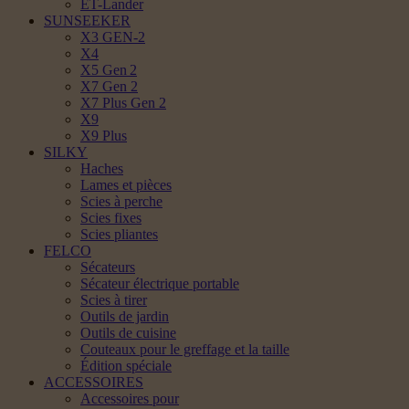
ET-Lander
SUNSEEKER
X3 GEN-2
X4
X5 Gen 2
X7 Gen 2
X7 Plus Gen 2
X9
X9 Plus
SILKY
Haches
Lames et pièces
Scies à perche
Scies fixes
Scies pliantes
FELCO
Sécateurs
Sécateur électrique portable
Scies à tirer
Outils de jardin
Outils de cuisine
Couteaux pour le greffage et la taille
Édition spéciale
ACCESSOIRES
Accessoires pour