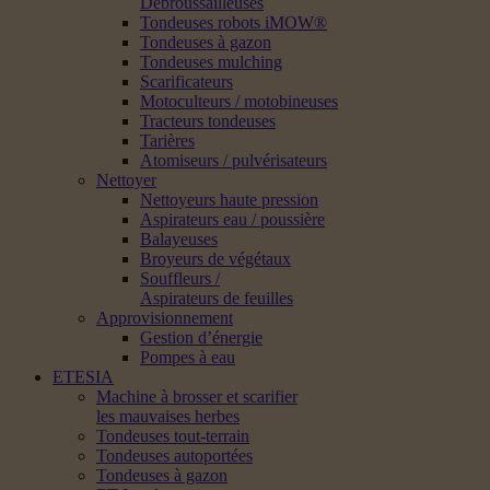
Débroussailleuses
Tondeuses robots iMOW®
Tondeuses à gazon
Tondeuses mulching
Scarificateurs
Motoculteurs / motobineuses
Tracteurs tondeuses
Tarières
Atomiseurs / pulvérisateurs
Nettoyer
Nettoyeurs haute pression
Aspirateurs eau / poussière
Balayeuses
Broyeurs de végétaux
Souffleurs /
Aspirateurs de feuilles
Approvisionnement
Gestion d’énergie
Pompes à eau
ETESIA
Machine à brosser et scarifier
les mauvaises herbes
Tondeuses tout-terrain
Tondeuses autoportées
Tondeuses à gazon