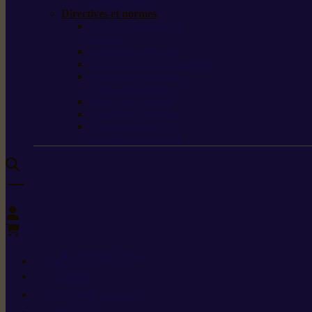
de protection
Directives et normes
Fiches de données de
sécurité
Carburants spéciaux
Directives sur les vibrations
Classes de protection
contre les coupures
Protection auditive
Classes de poussière
Caractéristiques des
vêtements de sécurité
0
+352 26 15 26
Contact
Demande de produit