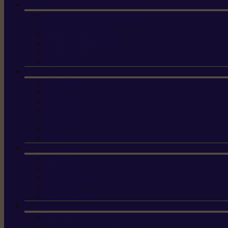
Machine à brosser et scarifier
les mauvaises herbes
Tondeuses tout-terrain
Tondeuses autoportées
Tondeuses à gazon
ET-Lander
X3 GEN-2
X4
X5 Gen 2
X7 Gen 2
X7 Plus Gen 2
X9
X9 Plus
Haches
Lames et pièces
Scies à perche
Scies fixes
Scies pliantes
Sécateurs
Sécateur électrique portable