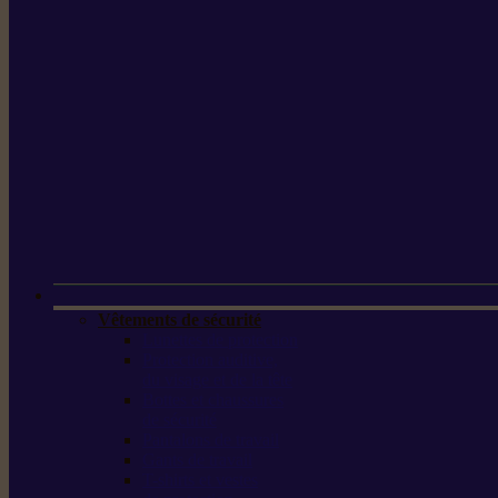
Vêtements de sécurité
Lunettes de protection
Protection auditive,
du visage et de la tête
Bottes et chaussures
de sécurité
Pantalons de travail
Gants de travail
T-shirts et vestes