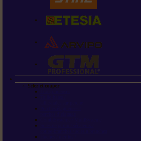
Scier et couper
Tronçonneuses
Taille-haies /
taille-haies sur perche
Perches élagueuses /
perches d’élagage
CombiSystème / MultiSystème
Scies de jardin / sécateurs /
coupe-branches / scies à branches
Haches / merlins /