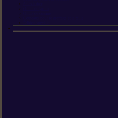
Scies à tirer
Outils de jardin
Outils de cuisine
Couteaux pour le greffage et la taille
Édition spéciale