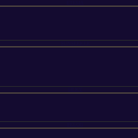
ETESIA
SUNSEEKER
SILKY
FELCO