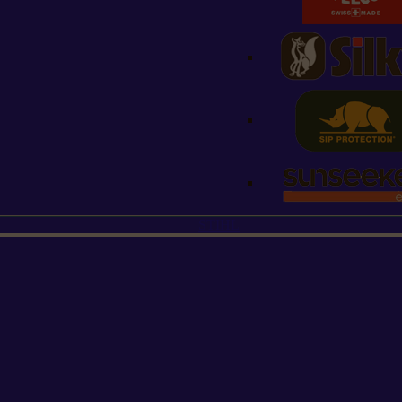
STIHL