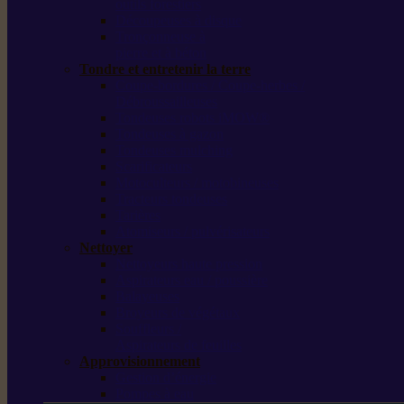
outils forestiers
Découpeuses à disque
Tronçonneuse à
pierre et à béton
Tondre et entretenir la terre
Coupe-bordures / Coupe-herbes /
Débroussailleuses
Tondeuses robots iMOW®
Tondeuses à gazon
Tondeuses mulching
Scarificateurs
Motoculteurs / motobineuses
Tracteurs tondeuses
Tarières
Atomiseurs / pulvérisateurs
Nettoyer
Nettoyeurs haute pression
Aspirateurs eau / poussière
Balayeuses
Broyeurs de végétaux
Souffleurs /
Aspirateurs de feuilles
Approvisionnement
Gestion d’énergie
Pompes à eau