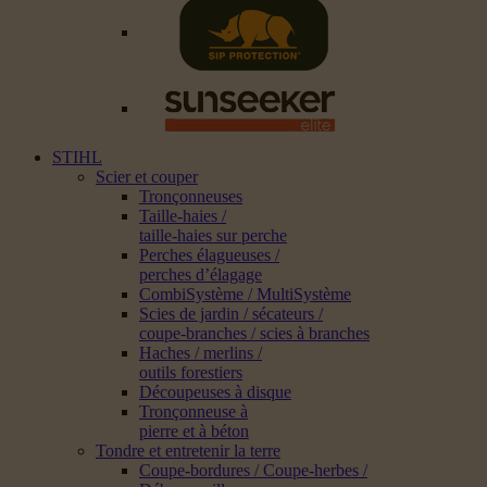
STIHL
Scier et couper
Tronçonneuses
Taille-haies /
taille-haies sur perche
Perches élagueuses /
perches d’élagage
CombiSystème / MultiSystème
Scies de jardin / sécateurs /
coupe-branches / scies à branches
Haches / merlins /
outils forestiers
Découpeuses à disque
Tronçonneuse à
pierre et à béton
Tondre et entretenir la terre
Coupe-bordures / Coupe-herbes /