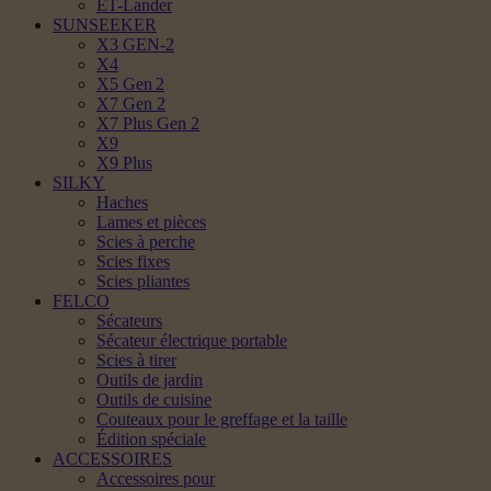
ET-Lander
SUNSEEKER
X3 GEN-2
X4
X5 Gen 2
X7 Gen 2
X7 Plus Gen 2
X9
X9 Plus
SILKY
Haches
Lames et pièces
Scies à perche
Scies fixes
Scies pliantes
FELCO
Sécateurs
Sécateur électrique portable
Scies à tirer
Outils de jardin
Outils de cuisine
Couteaux pour le greffage et la taille
Édition spéciale
ACCESSOIRES
Accessoires pour