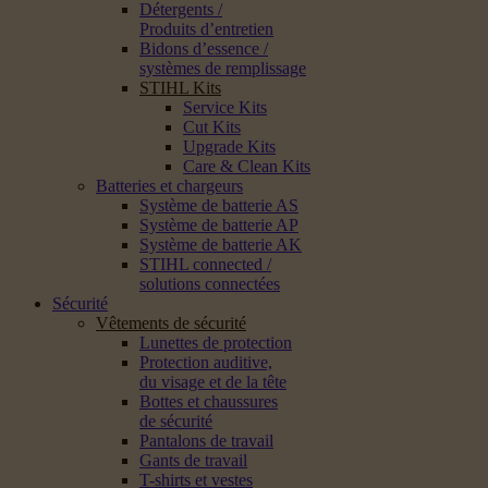
Détergents /
Produits d’entretien
Bidons d’essence /
systèmes de remplissage
STIHL Kits
Service Kits
Cut Kits
Upgrade Kits
Care & Clean Kits
Batteries et chargeurs
Système de batterie AS
Système de batterie AP
Système de batterie AK
STIHL connected /
solutions connectées
Sécurité
Vêtements de sécurité
Lunettes de protection
Protection auditive,
du visage et de la tête
Bottes et chaussures
de sécurité
Pantalons de travail
Gants de travail
T-shirts et vestes