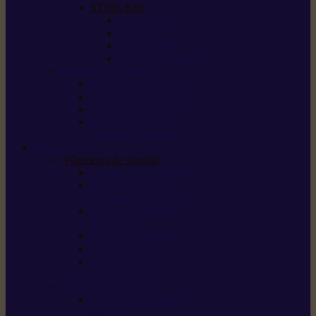
STIHL Kits
Service Kits
Cut Kits
Upgrade Kits
Care & Clean Kits
Batteries et chargeurs
Système de batterie AS
Système de batterie AP
Système de batterie AK
STIHL connected /
solutions connectées
Sécurité
Vêtements de sécurité
Lunettes de protection
Protection auditive,
du visage et de la tête
Bottes et chaussures
de sécurité
Pantalons de travail
Gants de travail
T-shirts et vestes
de protection
Directives et normes
Fiches de données de
sécurité