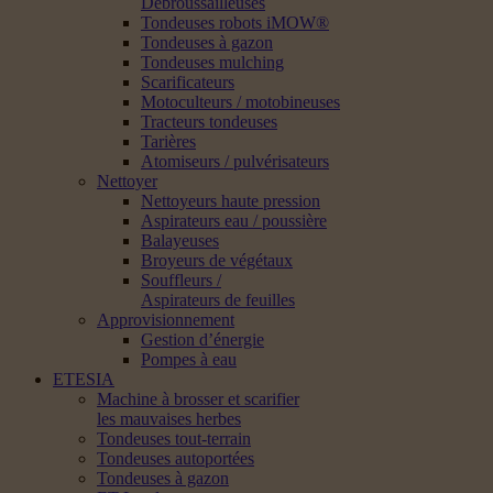
Débroussailleuses
Tondeuses robots iMOW®
Tondeuses à gazon
Tondeuses mulching
Scarificateurs
Motoculteurs / motobineuses
Tracteurs tondeuses
Tarières
Atomiseurs / pulvérisateurs
Nettoyer
Nettoyeurs haute pression
Aspirateurs eau / poussière
Balayeuses
Broyeurs de végétaux
Souffleurs /
Aspirateurs de feuilles
Approvisionnement
Gestion d’énergie
Pompes à eau
ETESIA
Machine à brosser et scarifier
les mauvaises herbes
Tondeuses tout-terrain
Tondeuses autoportées
Tondeuses à gazon