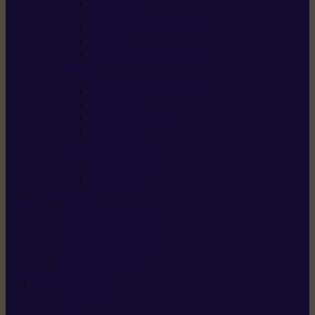
Scarificateurs
Motoculteurs / motobineuses
Tracteurs tondeuses
Tarières
Atomiseurs / pulvérisateurs
Nettoyer
Nettoyeurs haute pression
Aspirateurs eau / poussière
Balayeuses
Broyeurs de végétaux
Souffleurs /
Aspirateurs de feuilles
Approvisionnement
Gestion d’énergie
Pompes à eau
ETESIA
Machine à brosser et scarifier
les mauvaises herbes
Tondeuses tout-terrain
Tondeuses autoportées
Tondeuses à gazon
ET-Lander
SUNSEEKER
X3 GEN-2
X4