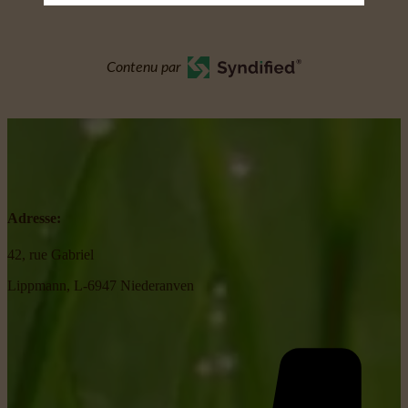
Contenu par
Adresse:
42, rue Gabriel
Lippmann, L-6947 Niederanven