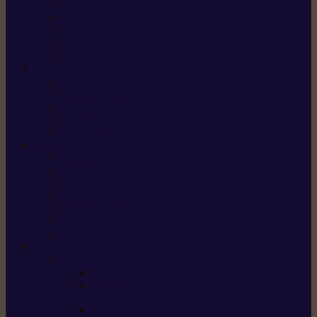
X5 Gen 2
X7 Gen 2
X7 Plus Gen 2
X9
X9 Plus
SILKY
Haches
Lames et pièces
Scies à perche
Scies fixes
Scies pliantes
FELCO
Sécateurs
Sécateur électrique portable
Scies à tirer
Outils de jardin
Outils de cuisine
Couteaux pour le greffage et la taille
Édition spéciale
ACCESSOIRES
Accessoires pour
Tronçonneuses
Taille-haies /
taille-haies sur perche
Coupe-bordures / coupes-herbes