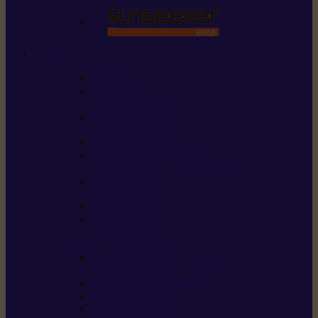
STIHL
Scier et couper
Tronçonneuses
Taille-haies /
taille-haies sur perche
Perches élagueuses /
perches d’élagage
CombiSystème / MultiSystème
Scies de jardin / sécateurs /
coupe-branches / scies à branches
Haches / merlins /
outils forestiers
Découpeuses à disque
Tronçonneuse à
pierre et à béton
Tondre et entretenir la terre
Coupe-bordures / Coupe-herbes /
Débroussailleuses
Tondeuses robots iMOW®
Tondeuses à gazon
Tondeuses mulching