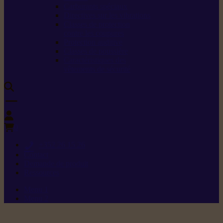
Carburants spéciaux
Directives sur les vibrations
Classes de protection
contre les coupures
Protection auditive
Classes de poussière
Caractéristiques des
vêtements de sécurité
0
+352 26 15 26
Contact
Demande de produit
Ressources
Menu 1
Menu 2