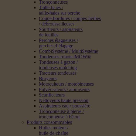
Tronçonneuses
Taille-haies /
taille-haies sur perche
Coupe-bordures / coupes-herbes
/ débroussailleuses
Souffleurs / aspirateurs
de feuilles
Perches élagueuses /
perches d’élagage
CombiSystème / MultiSystème
Tondeuses robots iMOW®
Tondeuses à gazon /
tondeuses mulching
Tracteurs tondeuses
Broyeurs
Motoculteurs / motobineuses
Pulvérisateurs / atomiseurs
Scarificateurs
Nettoyeurs haute pression
Aspirateurs eau / poussière
Tronçonneuse à pierre /
tronçonneuse à béton
Produits consommables
Huiles moteur /
huile-de-chaîne