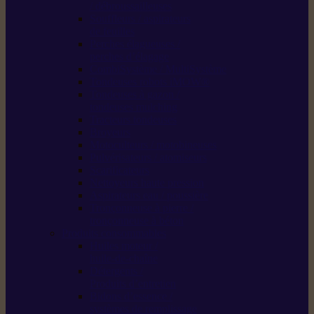
/ débroussailleuses
Souffleurs / aspirateurs
de feuilles
Perches élagueuses /
perches d’élagage
CombiSystème / MultiSystème
Tondeuses robots iMOW®
Tondeuses à gazon /
tondeuses mulching
Tracteurs tondeuses
Broyeurs
Motoculteurs / motobineuses
Pulvérisateurs / atomiseurs
Scarificateurs
Nettoyeurs haute pression
Aspirateurs eau / poussière
Tronçonneuse à pierre /
tronçonneuse à béton
Produits consommables
Huiles moteur /
huile-de-chaîne
Détergents /
Produits d’entretien
Bidons d’essence /
systèmes de remplissage