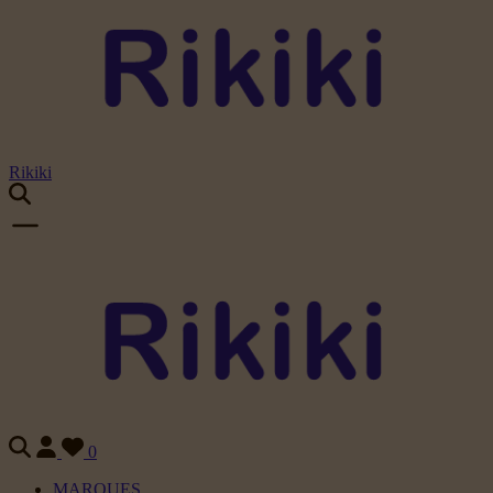
Rikiki
0
MARQUES