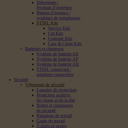
Détergents /
Produits d’entretien
Bidons d’essence /
systèmes de remplissage
STIHL Kits
Service Kits
Cut Kits
Upgrade Kits
Care & Clean Kits
Batteries et chargeurs
Système de batterie AS
Système de batterie AP
Système de batterie AK
STIHL connected /
solutions connectées
Sécurité
Vêtements de sécurité
Lunettes de protection
Protection auditive,
du visage et de la tête
Bottes et chaussures
de sécurité
Pantalons de travail
Gants de travail
T-shirts et vestes