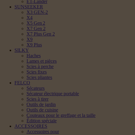
ET-Lander
SUNSEEKER
X3 GEN-2
X4
X5 Gen 2
X7 Gen 2
X7 Plus Gen 2
X9
X9 Plus
SILKY
Haches
Lames et pièces
Scies à perche
Scies fixes
Scies pliantes
FELCO
Sécateurs
Sécateur électrique portable
Scies à tirer
Outils de jardin
Outils de cuisine
Couteaux pour le greffage et la taille
Édition spéciale
ACCESSOIRES
Accessoires pour