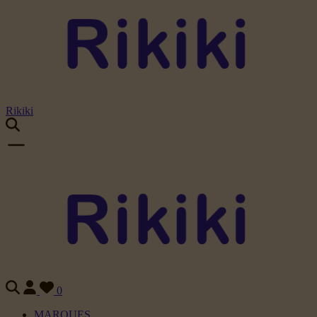
Rikiki
0
MARQUES