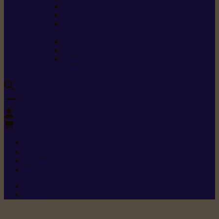
Carburants spéciaux
Directives sur les vibrations
Classes de protection
contre les coupures
Protection auditive
Classes de poussière
Caractéristiques des
vêtements de sécurité
0
+352 26 15 26
Contact
Demande de produit
Ressources
Menu 1
Menu 2