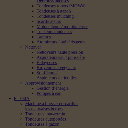
Débroussailleuses
Tondeuses robots iMOW®
Tondeuses à gazon
Tondeuses mulching
Scarificateurs
Motoculteurs / motobineuses
Tracteurs tondeuses
Tarières
Atomiseurs / pulvérisateurs
Nettoyer
Nettoyeurs haute pression
Aspirateurs eau / poussière
Balayeuses
Broyeurs de végétaux
Souffleurs /
Aspirateurs de feuilles
Approvisionnement
Gestion d’énergie
Pompes à eau
ETESIA
Machine à brosser et scarifier
les mauvaises herbes
Tondeuses tout-terrain
Tondeuses autoportées
Tondeuses à gazon