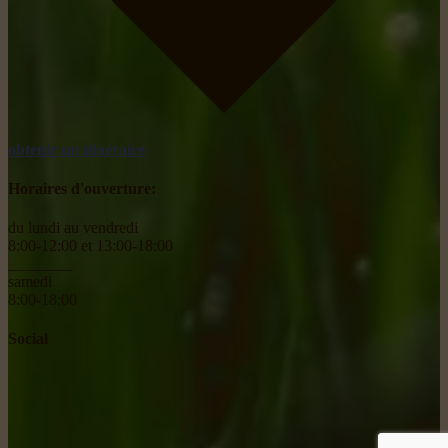
obtenir un itinéraire
Horaires d'ouverture:
du lundi au vendredi
8:00-12:00 et 13:00-18:00
________
samedi
8:00-18:00
Social