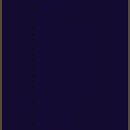
/ débroussailleuses
Souffleurs / aspirateurs
de feuilles
Perches élagueuses /
perches d’élagage
CombiSystème / MultiSystème
Tondeuses robots iMOW®
Tondeuses à gazon /
tondeuses mulching
Tracteurs tondeuses
Broyeurs
Motoculteurs / motobineuses
Pulvérisateurs / atomiseurs
Scarificateurs
Nettoyeurs haute pression
Aspirateurs eau / poussière
Tronçonneuse à pierre /
tronçonneuse à béton
Produits consommables
Huiles moteur /
huile-de-chaîne
Détergents /
Produits d’entretien
Bidons d’essence /
systèmes de remplissage