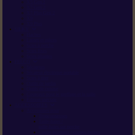
X5 Gen 2
X7 Gen 2
X7 Plus Gen 2
X9
X9 Plus
SILKY
Haches
Lames et pièces
Scies à perche
Scies fixes
Scies pliantes
FELCO
Sécateurs
Sécateur électrique portable
Scies à tirer
Outils de jardin
Outils de cuisine
Couteaux pour le greffage et la taille
Édition spéciale
ACCESSOIRES
Accessoires pour
Tronçonneuses
Taille-haies /
taille-haies sur perche
Coupe-bordures / coupes-herbes