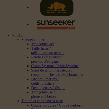
STIHL
Scier et couper
Tronçonneuses
Taille-haies /
taille-haies sur perche
Perches élagueuses /
perches d’élagage
CombiSystème / MultiSystème
Scies de jardin / sécateurs /
coupe-branches / scies à branches
Haches / merlins /
outils forestiers
Découpeuses à disque
Tronçonneuse à
pierre et à béton
Tondre et entretenir la terre
Coupe-bordures / Coupe-herbes /