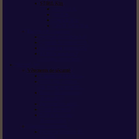
STIHL Kits
Service Kits
Cut Kits
Upgrade Kits
Care & Clean Kits
Batteries et chargeurs
Système de batterie AS
Système de batterie AP
Système de batterie AK
STIHL connected /
solutions connectées
Sécurité
Vêtements de sécurité
Lunettes de protection
Protection auditive,
du visage et de la tête
Bottes et chaussures
de sécurité
Pantalons de travail
Gants de travail
T-shirts et vestes
de protection
Directives et normes
Fiches de données de
sécurité