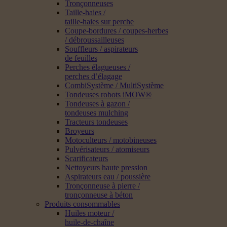
Tronçonneuses
Taille-haies /
taille-haies sur perche
Coupe-bordures / coupes-herbes
/ débroussailleuses
Souffleurs / aspirateurs
de feuilles
Perches élagueuses /
perches d’élagage
CombiSystème / MultiSystème
Tondeuses robots iMOW®
Tondeuses à gazon /
tondeuses mulching
Tracteurs tondeuses
Broyeurs
Motoculteurs / motobineuses
Pulvérisateurs / atomiseurs
Scarificateurs
Nettoyeurs haute pression
Aspirateurs eau / poussière
Tronçonneuse à pierre /
tronçonneuse à béton
Produits consommables
Huiles moteur /
huile-de-chaîne