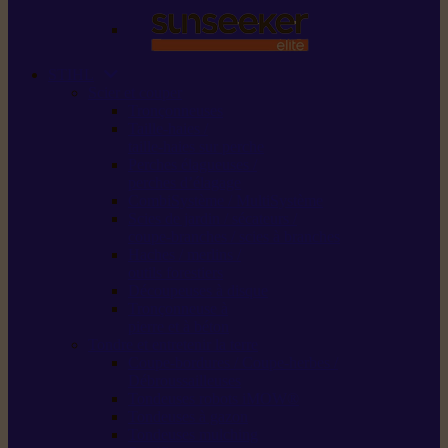
STIHL
Scier et couper
Tronçonneuses
Taille-haies /
taille-haies sur perche
Perches élagueuses /
perches d’élagage
CombiSystème / MultiSystème
Scies de jardin / sécateurs /
coupe-branches / scies à branches
Haches / merlins /
outils forestiers
Découpeuses à disque
Tronçonneuse à
pierre et à béton
Tondre et entretenir la terre
Coupe-bordures / Coupe-herbes /
Débroussailleuses
Tondeuses robots iMOW®
Tondeuses à gazon
Tondeuses mulching