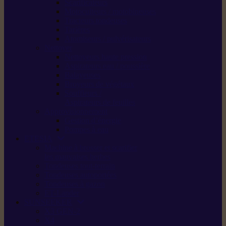
Scarificateurs
Motoculteurs / motobineuses
Tracteurs tondeuses
Tarières
Atomiseurs / pulvérisateurs
Nettoyer
Nettoyeurs haute pression
Aspirateurs eau / poussière
Balayeuses
Broyeurs de végétaux
Souffleurs /
Aspirateurs de feuilles
Approvisionnement
Gestion d’énergie
Pompes à eau
ETESIA
Machine à brosser et scarifier
les mauvaises herbes
Tondeuses tout-terrain
Tondeuses autoportées
Tondeuses à gazon
ET-Lander
SUNSEEKER
X3 GEN-2
X4