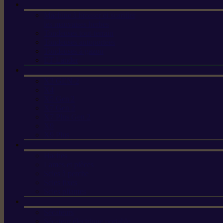
Machine à brosser et scarifier
les mauvaises herbes
Tondeuses tout-terrain
Tondeuses autoportées
Tondeuses à gazon
ET-Lander
X3 GEN-2
X4
X5 Gen 2
X7 Gen 2
X7 Plus Gen 2
X9
X9 Plus
Haches
Lames et pièces
Scies à perche
Scies fixes
Scies pliantes
Sécateurs
Sécateur électrique portable