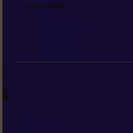
de protection
Directives et normes
Fiches de données de
sécurité
Carburants spéciaux
Directives sur les vibrations
Classes de protection
contre les coupures
Protection auditive
Classes de poussière
Caractéristiques des
vêtements de sécurité
0
+352 26 15 26
Contact
Demande de produit