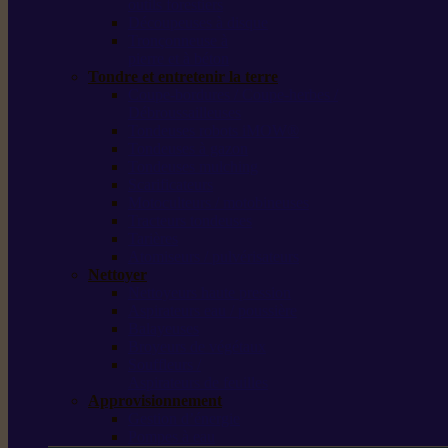
outils forestiers
Découpeuses à disque
Tronçonneuse à
pierre et à béton
Tondre et entretenir la terre
Coupe-bordures / Coupe-herbes /
Débroussailleuses
Tondeuses robots iMOW®
Tondeuses à gazon
Tondeuses mulching
Scarificateurs
Motoculteurs / motobineuses
Tracteurs tondeuses
Tarières
Atomiseurs / pulvérisateurs
Nettoyer
Nettoyeurs haute pression
Aspirateurs eau / poussière
Balayeuses
Broyeurs de végétaux
Souffleurs /
Aspirateurs de feuilles
Approvisionnement
Gestion d’énergie
Pompes à eau