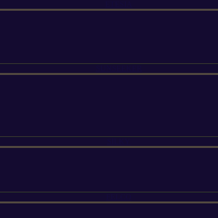
ETESIA
SUNSEEKER
SILKY
FELCO