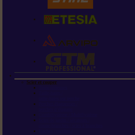
Scier et couper
Tronçonneuses
Taille-haies /
taille-haies sur perche
Perches élagueuses /
perches d’élagage
CombiSystème / MultiSystème
Scies de jardin / sécateurs /
coupe-branches / scies à branches
Haches / merlins /