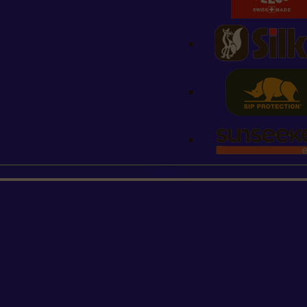
STIHL