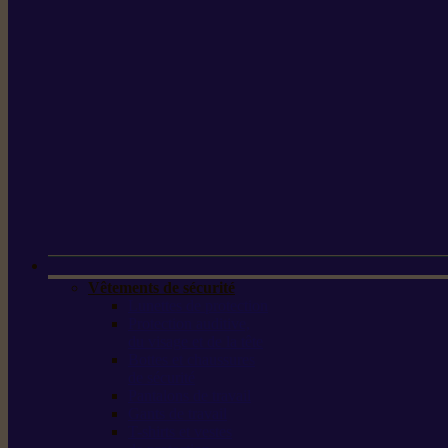
Vêtements de sécurité
Lunettes de protection
Protection auditive,
du visage et de la tête
Bottes et chaussures
de sécurité
Pantalons de travail
Gants de travail
T-shirts et vestes