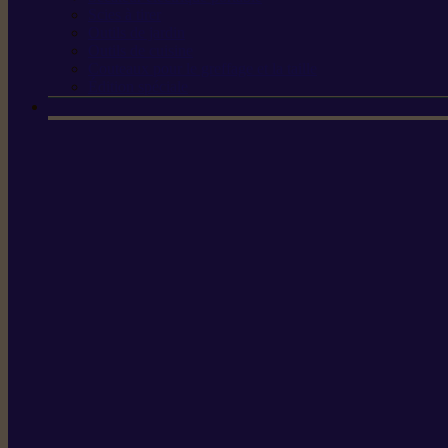
Scies à tirer
Outils de jardin
Outils de cuisine
Couteaux pour le greffage et la taille
Édition spéciale