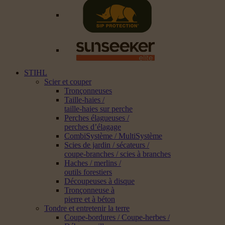
STIHL
Scier et couper
Tronçonneuses
Taille-haies /
taille-haies sur perche
Perches élagueuses /
perches d’élagage
CombiSystème / MultiSystème
Scies de jardin / sécateurs /
coupe-branches / scies à branches
Haches / merlins /
outils forestiers
Découpeuses à disque
Tronçonneuse à
pierre et à béton
Tondre et entretenir la terre
Coupe-bordures / Coupe-herbes /