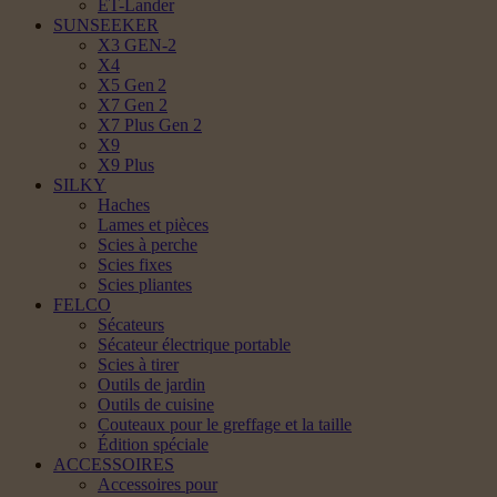
ET-Lander
SUNSEEKER
X3 GEN-2
X4
X5 Gen 2
X7 Gen 2
X7 Plus Gen 2
X9
X9 Plus
SILKY
Haches
Lames et pièces
Scies à perche
Scies fixes
Scies pliantes
FELCO
Sécateurs
Sécateur électrique portable
Scies à tirer
Outils de jardin
Outils de cuisine
Couteaux pour le greffage et la taille
Édition spéciale
ACCESSOIRES
Accessoires pour