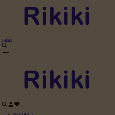
Rikiki
0
MARQUES