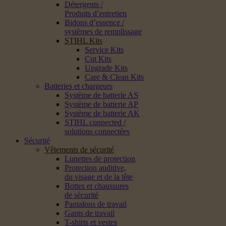
Détergents /
Produits d’entretien
Bidons d’essence /
systèmes de remplissage
STIHL Kits
Service Kits
Cut Kits
Upgrade Kits
Care & Clean Kits
Batteries et chargeurs
Système de batterie AS
Système de batterie AP
Système de batterie AK
STIHL connected /
solutions connectées
Sécurité
Vêtements de sécurité
Lunettes de protection
Protection auditive,
du visage et de la tête
Bottes et chaussures
de sécurité
Pantalons de travail
Gants de travail
T-shirts et vestes