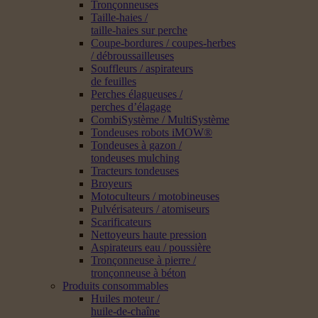
Tronçonneuses
Taille-haies /
taille-haies sur perche
Coupe-bordures / coupes-herbes
/ débroussailleuses
Souffleurs / aspirateurs
de feuilles
Perches élagueuses /
perches d’élagage
CombiSystème / MultiSystème
Tondeuses robots iMOW®
Tondeuses à gazon /
tondeuses mulching
Tracteurs tondeuses
Broyeurs
Motoculteurs / motobineuses
Pulvérisateurs / atomiseurs
Scarificateurs
Nettoyeurs haute pression
Aspirateurs eau / poussière
Tronçonneuse à pierre /
tronçonneuse à béton
Produits consommables
Huiles moteur /
huile-de-chaîne