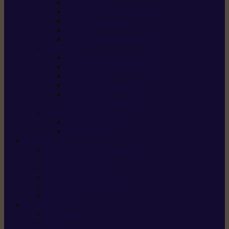
Scarificateurs
Motoculteurs / motobineuses
Tracteurs tondeuses
Tarières
Atomiseurs / pulvérisateurs
Nettoyer
Nettoyeurs haute pression
Aspirateurs eau / poussière
Balayeuses
Broyeurs de végétaux
Souffleurs /
Aspirateurs de feuilles
Approvisionnement
Gestion d’énergie
Pompes à eau
ETESIA
Machine à brosser et scarifier
les mauvaises herbes
Tondeuses tout-terrain
Tondeuses autoportées
Tondeuses à gazon
ET-Lander
SUNSEEKER
X3 GEN-2
X4