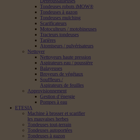
Débroussailleuses
Tondeuses robots iMOW®
Tondeuses à gazon
Tondeuses mulching
Scarificateurs
Motoculteurs / motobineuses
Tracteurs tondeuses
Tarières
Atomiseurs / pulvérisateurs
Nettoyer
Nettoyeurs haute pression
Aspirateurs eau / poussière
Balayeuses
Broyeurs de végétaux
Souffleurs /
Aspirateurs de feuilles
Approvisionnement
Gestion d’énergie
Pompes à eau
ETESIA
Machine à brosser et scarifier
les mauvaises herbes
Tondeuses tout-terrain
Tondeuses autoportées
Tondeuses à gazon