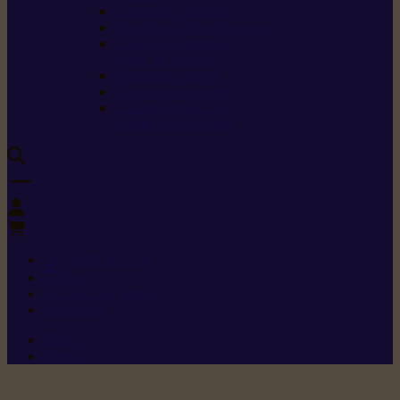
Carburants spéciaux
Directives sur les vibrations
Classes de protection
contre les coupures
Protection auditive
Classes de poussière
Caractéristiques des
vêtements de sécurité
0
+352 26 15 26
Contact
Demande de produit
Ressources
Menu 1
Menu 2