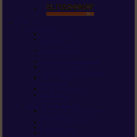
STIHL
Scier et couper
Tronçonneuses
Taille-haies /
taille-haies sur perche
Perches élagueuses /
perches d’élagage
CombiSystème / MultiSystème
Scies de jardin / sécateurs /
coupe-branches / scies à branches
Haches / merlins /
outils forestiers
Découpeuses à disque
Tronçonneuse à
pierre et à béton
Tondre et entretenir la terre
Coupe-bordures / Coupe-herbes /
Débroussailleuses
Tondeuses robots iMOW®
Tondeuses à gazon
Tondeuses mulching