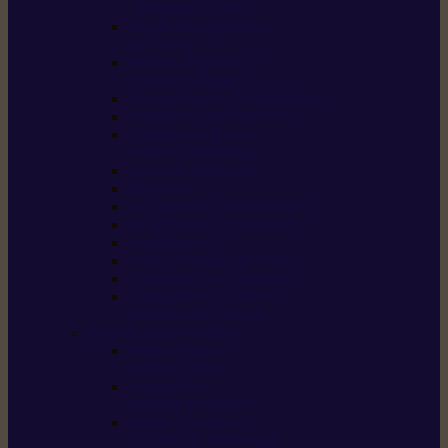
/ débroussailleuses
Souffleurs / aspirateurs
de feuilles
Perches élagueuses /
perches d’élagage
CombiSystème / MultiSystème
Tondeuses robots iMOW®
Tondeuses à gazon /
tondeuses mulching
Tracteurs tondeuses
Broyeurs
Motoculteurs / motobineuses
Pulvérisateurs / atomiseurs
Scarificateurs
Nettoyeurs haute pression
Aspirateurs eau / poussière
Tronçonneuse à pierre /
tronçonneuse à béton
Produits consommables
Huiles moteur /
huile-de-chaîne
Détergents /
Produits d’entretien
Bidons d’essence /
systèmes de remplissage