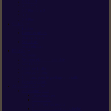
X5 Gen 2
X7 Gen 2
X7 Plus Gen 2
X9
X9 Plus
SILKY
Haches
Lames et pièces
Scies à perche
Scies fixes
Scies pliantes
FELCO
Sécateurs
Sécateur électrique portable
Scies à tirer
Outils de jardin
Outils de cuisine
Couteaux pour le greffage et la taille
Édition spéciale
ACCESSOIRES
Accessoires pour
Tronçonneuses
Taille-haies /
taille-haies sur perche
Coupe-bordures / coupes-herbes