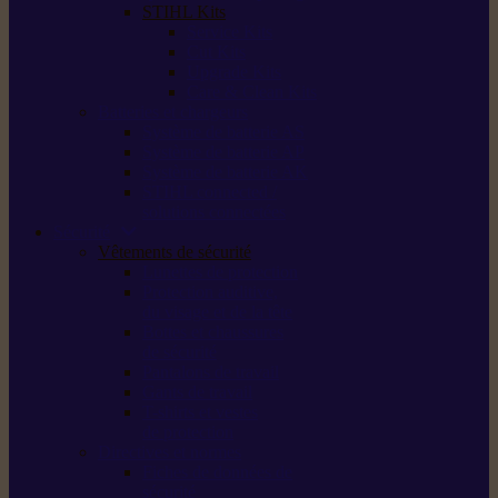
STIHL Kits
Service Kits
Cut Kits
Upgrade Kits
Care & Clean Kits
Batteries et chargeurs
Système de batterie AS
Système de batterie AP
Système de batterie AK
STIHL connected /
solutions connectées
Sécurité
Vêtements de sécurité
Lunettes de protection
Protection auditive,
du visage et de la tête
Bottes et chaussures
de sécurité
Pantalons de travail
Gants de travail
T-shirts et vestes
de protection
Directives et normes
Fiches de données de
sécurité