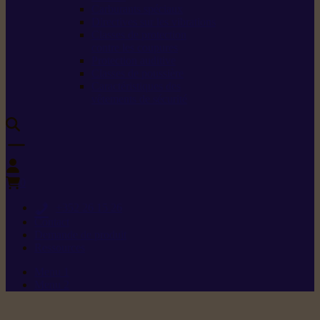
Carburants spéciaux
Directives sur les vibrations
Classes de protection
contre les coupures
Protection auditive
Classes de poussière
Caractéristiques des
vêtements de sécurité
0
+352 26 15 26
Contact
Demande de produit
Ressources
Menu 1
Menu 2