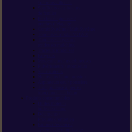
/ débroussailleuses
Souffleurs / aspirateurs
de feuilles
Perches élagueuses /
perches d’élagage
CombiSystème / MultiSystème
Tondeuses robots iMOW®
Tondeuses à gazon /
tondeuses mulching
Tracteurs tondeuses
Broyeurs
Motoculteurs / motobineuses
Pulvérisateurs / atomiseurs
Scarificateurs
Nettoyeurs haute pression
Aspirateurs eau / poussière
Tronçonneuse à pierre /
tronçonneuse à béton
Produits consommables
Huiles moteur /
huile-de-chaîne
Détergents /
Produits d’entretien
Bidons d’essence /
systèmes de remplissage