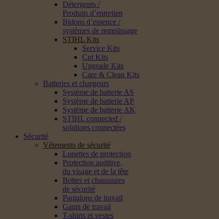
Détergents /
Produits d’entretien
Bidons d’essence /
systèmes de remplissage
STIHL Kits
Service Kits
Cut Kits
Upgrade Kits
Care & Clean Kits
Batteries et chargeurs
Système de batterie AS
Système de batterie AP
Système de batterie AK
STIHL connected /
solutions connectées
Sécurité
Vêtements de sécurité
Lunettes de protection
Protection auditive,
du visage et de la tête
Bottes et chaussures
de sécurité
Pantalons de travail
Gants de travail
T-shirts et vestes