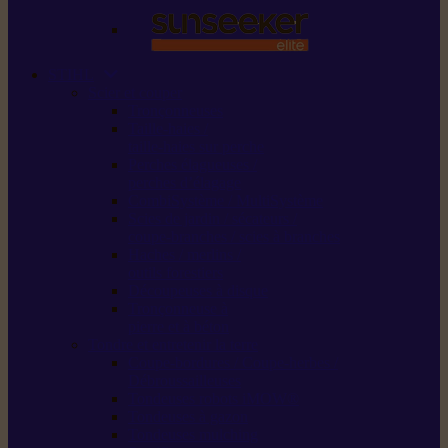
STIHL
Scier et couper
Tronçonneuses
Taille-haies /
taille-haies sur perche
Perches élagueuses /
perches d’élagage
CombiSystème / MultiSystème
Scies de jardin / sécateurs /
coupe-branches / scies à branches
Haches / merlins /
outils forestiers
Découpeuses à disque
Tronçonneuse à
pierre et à béton
Tondre et entretenir la terre
Coupe-bordures / Coupe-herbes /
Débroussailleuses
Tondeuses robots iMOW®
Tondeuses à gazon
Tondeuses mulching