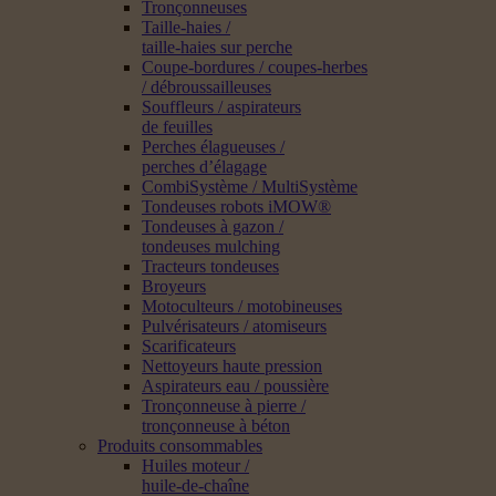
Tronçonneuses
Taille-haies /
taille-haies sur perche
Coupe-bordures / coupes-herbes
/ débroussailleuses
Souffleurs / aspirateurs
de feuilles
Perches élagueuses /
perches d’élagage
CombiSystème / MultiSystème
Tondeuses robots iMOW®
Tondeuses à gazon /
tondeuses mulching
Tracteurs tondeuses
Broyeurs
Motoculteurs / motobineuses
Pulvérisateurs / atomiseurs
Scarificateurs
Nettoyeurs haute pression
Aspirateurs eau / poussière
Tronçonneuse à pierre /
tronçonneuse à béton
Produits consommables
Huiles moteur /
huile-de-chaîne