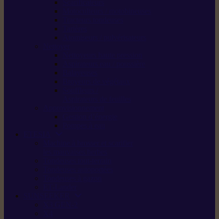
Scarificateurs
Motoculteurs / motobineuses
Tracteurs tondeuses
Tarières
Atomiseurs / pulvérisateurs
Nettoyer
Nettoyeurs haute pression
Aspirateurs eau / poussière
Balayeuses
Broyeurs de végétaux
Souffleurs /
Aspirateurs de feuilles
Approvisionnement
Gestion d’énergie
Pompes à eau
ETESIA
Machine à brosser et scarifier
les mauvaises herbes
Tondeuses tout-terrain
Tondeuses autoportées
Tondeuses à gazon
ET-Lander
SUNSEEKER
X3 GEN-2
X4