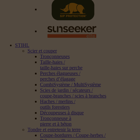
STIHL
Scier et couper
Tronçonneuses
Taille-haies /
taille-haies sur perche
Perches élagueuses /
perches d’élagage
CombiSystème / MultiSystème
Scies de jardin / sécateurs /
coupe-branches / scies à branches
Haches / merlins /
outils forestiers
Découpeuses à disque
Tronçonneuse à
pierre et à béton
Tondre et entretenir la terre
Coupe-bordures / Coupe-herbes /