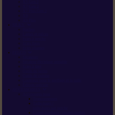
X5 Gen 2
X7 Gen 2
X7 Plus Gen 2
X9
X9 Plus
SILKY
Haches
Lames et pièces
Scies à perche
Scies fixes
Scies pliantes
FELCO
Sécateurs
Sécateur électrique portable
Scies à tirer
Outils de jardin
Outils de cuisine
Couteaux pour le greffage et la taille
Édition spéciale
ACCESSOIRES
Accessoires pour
Tronçonneuses
Taille-haies /
taille-haies sur perche
Coupe-bordures / coupes-herbes