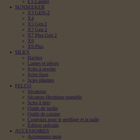
ET-Lander
SUNSEEKER
X3 GEN-2
X4
X5 Gen 2
X7 Gen 2
X7 Plus Gen 2
X9
X9 Plus
SILKY
Haches
Lames et pièces
Scies à perche
Scies fixes
Scies pliantes
FELCO
Sécateurs
Sécateur électrique portable
Scies à tirer
Outils de jardin
Outils de cuisine
Couteaux pour le greffage et la taille
Édition spéciale
ACCESSOIRES
Accessoires pour