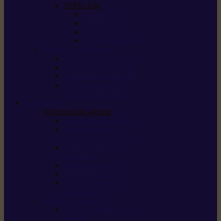
STIHL Kits
Service Kits
Cut Kits
Upgrade Kits
Care & Clean Kits
Batteries et chargeurs
Système de batterie AS
Système de batterie AP
Système de batterie AK
STIHL connected /
solutions connectées
Sécurité
Vêtements de sécurité
Lunettes de protection
Protection auditive,
du visage et de la tête
Bottes et chaussures
de sécurité
Pantalons de travail
Gants de travail
T-shirts et vestes
de protection
Directives et normes
Fiches de données de
sécurité