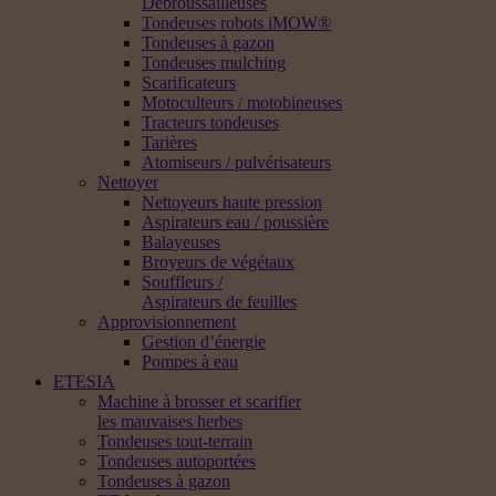
Débroussailleuses
Tondeuses robots iMOW®
Tondeuses à gazon
Tondeuses mulching
Scarificateurs
Motoculteurs / motobineuses
Tracteurs tondeuses
Tarières
Atomiseurs / pulvérisateurs
Nettoyer
Nettoyeurs haute pression
Aspirateurs eau / poussière
Balayeuses
Broyeurs de végétaux
Souffleurs /
Aspirateurs de feuilles
Approvisionnement
Gestion d’énergie
Pompes à eau
ETESIA
Machine à brosser et scarifier
les mauvaises herbes
Tondeuses tout-terrain
Tondeuses autoportées
Tondeuses à gazon