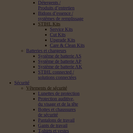
Détergents /
Produits d’entretien
Bidons d’essence /
systèmes de remplissage
STIHL Kits
Service Kits
Cut Kits
Upgrade Kits
Care & Clean Kits
Batteries et chargeurs
Système de batterie AS
Système de batterie AP
Système de batterie AK
STIHL connected /
solutions connectées
Sécurité
Vêtements de sécurité
Lunettes de protection
Protection auditive,
du visage et de la tête
Bottes et chaussures
de sécurité
Pantalons de travail
Gants de travail
T-shirts et vestes