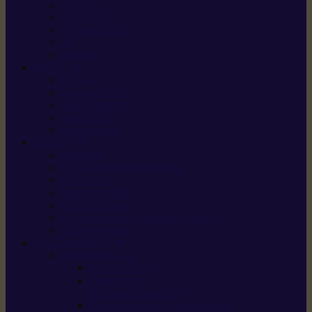
X5 Gen 2
X7 Gen 2
X7 Plus Gen 2
X9
X9 Plus
SILKY
Haches
Lames et pièces
Scies à perche
Scies fixes
Scies pliantes
FELCO
Sécateurs
Sécateur électrique portable
Scies à tirer
Outils de jardin
Outils de cuisine
Couteaux pour le greffage et la taille
Édition spéciale
ACCESSOIRES
Accessoires pour
Tronçonneuses
Taille-haies /
taille-haies sur perche
Coupe-bordures / coupes-herbes