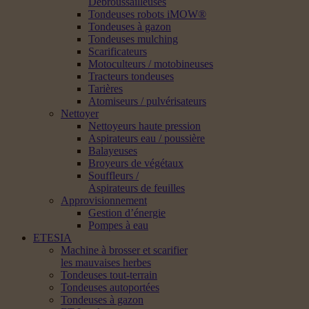
Débroussailleuses
Tondeuses robots iMOW®
Tondeuses à gazon
Tondeuses mulching
Scarificateurs
Motoculteurs / motobineuses
Tracteurs tondeuses
Tarières
Atomiseurs / pulvérisateurs
Nettoyer
Nettoyeurs haute pression
Aspirateurs eau / poussière
Balayeuses
Broyeurs de végétaux
Souffleurs /
Aspirateurs de feuilles
Approvisionnement
Gestion d’énergie
Pompes à eau
ETESIA
Machine à brosser et scarifier
les mauvaises herbes
Tondeuses tout-terrain
Tondeuses autoportées
Tondeuses à gazon