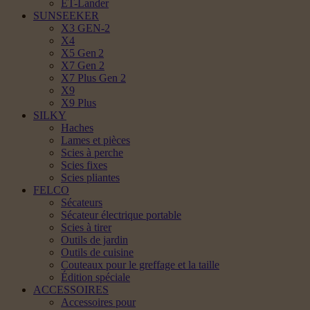
ET-Lander
SUNSEEKER
X3 GEN-2
X4
X5 Gen 2
X7 Gen 2
X7 Plus Gen 2
X9
X9 Plus
SILKY
Haches
Lames et pièces
Scies à perche
Scies fixes
Scies pliantes
FELCO
Sécateurs
Sécateur électrique portable
Scies à tirer
Outils de jardin
Outils de cuisine
Couteaux pour le greffage et la taille
Édition spéciale
ACCESSOIRES
Accessoires pour