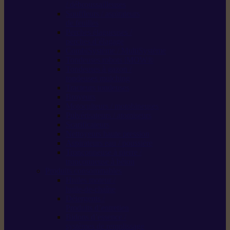
/ débroussailleuses
Souffleurs / aspirateurs
de feuilles
Perches élagueuses /
perches d’élagage
CombiSystème / MultiSystème
Tondeuses robots iMOW®
Tondeuses à gazon /
tondeuses mulching
Tracteurs tondeuses
Broyeurs
Motoculteurs / motobineuses
Pulvérisateurs / atomiseurs
Scarificateurs
Nettoyeurs haute pression
Aspirateurs eau / poussière
Tronçonneuse à pierre /
tronçonneuse à béton
Produits consommables
Huiles moteur /
huile-de-chaîne
Détergents /
Produits d’entretien
Bidons d’essence /
systèmes de remplissage