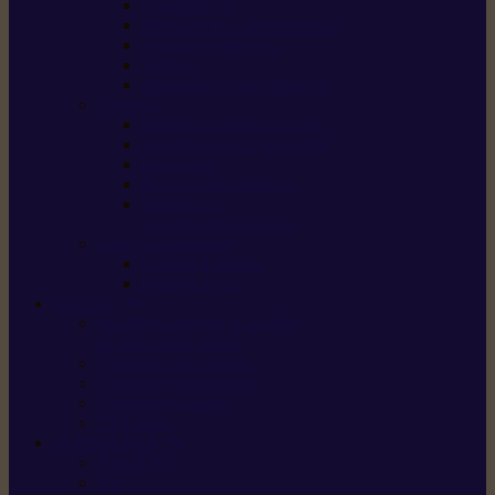
Scarificateurs
Motoculteurs / motobineuses
Tracteurs tondeuses
Tarières
Atomiseurs / pulvérisateurs
Nettoyer
Nettoyeurs haute pression
Aspirateurs eau / poussière
Balayeuses
Broyeurs de végétaux
Souffleurs /
Aspirateurs de feuilles
Approvisionnement
Gestion d’énergie
Pompes à eau
ETESIA
Machine à brosser et scarifier
les mauvaises herbes
Tondeuses tout-terrain
Tondeuses autoportées
Tondeuses à gazon
ET-Lander
SUNSEEKER
X3 GEN-2
X4