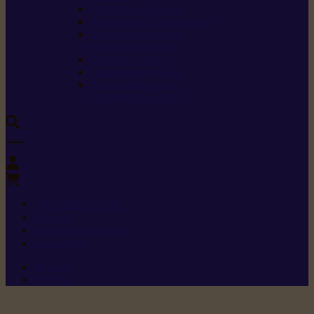
Carburants spéciaux
Directives sur les vibrations
Classes de protection
contre les coupures
Protection auditive
Classes de poussière
Caractéristiques des
vêtements de sécurité
0
+352 26 15 26
Contact
Demande de produit
Ressources
Menu 1
Menu 2