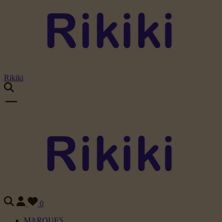
Rikiki
0
MARQUES