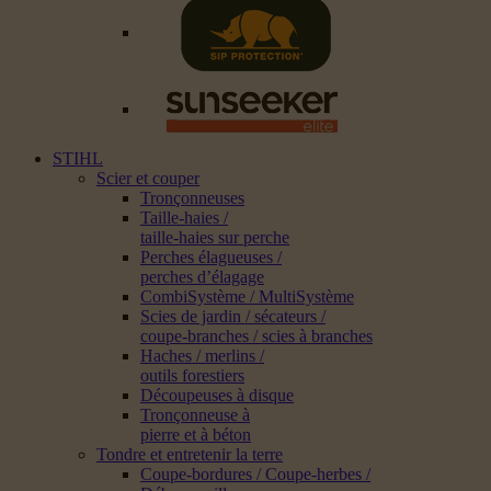
STIHL
Scier et couper
Tronçonneuses
Taille-haies /
taille-haies sur perche
Perches élagueuses /
perches d’élagage
CombiSystème / MultiSystème
Scies de jardin / sécateurs /
coupe-branches / scies à branches
Haches / merlins /
outils forestiers
Découpeuses à disque
Tronçonneuse à
pierre et à béton
Tondre et entretenir la terre
Coupe-bordures / Coupe-herbes /