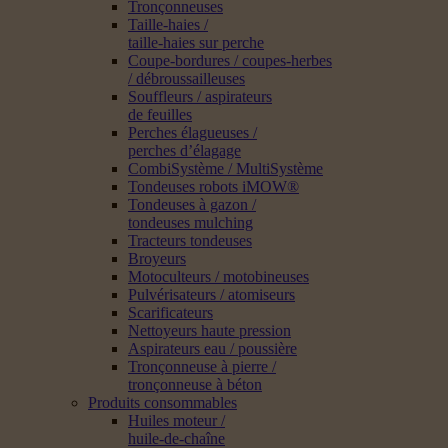
Tronçonneuses
Taille-haies /
taille-haies sur perche
Coupe-bordures / coupes-herbes
/ débroussailleuses
Souffleurs / aspirateurs
de feuilles
Perches élagueuses /
perches d’élagage
CombiSystème / MultiSystème
Tondeuses robots iMOW®
Tondeuses à gazon /
tondeuses mulching
Tracteurs tondeuses
Broyeurs
Motoculteurs / motobineuses
Pulvérisateurs / atomiseurs
Scarificateurs
Nettoyeurs haute pression
Aspirateurs eau / poussière
Tronçonneuse à pierre /
tronçonneuse à béton
Produits consommables
Huiles moteur /
huile-de-chaîne