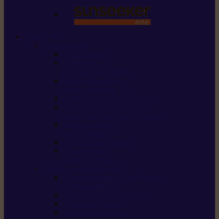
STIHL
Scier et couper
Tronçonneuses
Taille-haies /
taille-haies sur perche
Perches élagueuses /
perches d’élagage
CombiSystème / MultiSystème
Scies de jardin / sécateurs /
coupe-branches / scies à branches
Haches / merlins /
outils forestiers
Découpeuses à disque
Tronçonneuse à
pierre et à béton
Tondre et entretenir la terre
Coupe-bordures / Coupe-herbes /
Débroussailleuses
Tondeuses robots iMOW®
Tondeuses à gazon
Tondeuses mulching