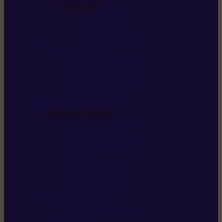
STIHL Kits
Service Kits
Cut Kits
Upgrade Kits
Care & Clean Kits
Batteries et chargeurs
Système de batterie AS
Système de batterie AP
Système de batterie AK
STIHL connected /
solutions connectées
Sécurité
Vêtements de sécurité
Lunettes de protection
Protection auditive,
du visage et de la tête
Bottes et chaussures
de sécurité
Pantalons de travail
Gants de travail
T-shirts et vestes
de protection
Directives et normes
Fiches de données de
sécurité