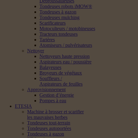
Débroussailleuses
Tondeuses robots iMOW®
Tondeuses à gazon
Tondeuses mulching
Scarificateurs
Motoculteurs / motobineuses
Tracteurs tondeuses
Tarières
Atomiseurs / pulvérisateurs
Nettoyer
Nettoyeurs haute pression
Aspirateurs eau / poussière
Balayeuses
Broyeurs de végétaux
Souffleurs /
Aspirateurs de feuilles
Approvisionnement
Gestion d’énergie
Pompes à eau
ETESIA
Machine à brosser et scarifier
les mauvaises herbes
Tondeuses tout-terrain
Tondeuses autoportées
Tondeuses à gazon