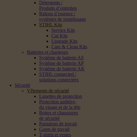
Détergents /
Produits d’entretien
Bidons d’essence /
systèmes de remplissage
STIHL Kits
Service Kits
Cut Kits
Upgrade Kits
Care & Clean Kits
Batteries et chargeurs
Système de batterie AS
Système de batterie AP
Système de batterie AK
STIHL connected /
solutions connectées
Sécurité
Vêtements de sécurité
Lunettes de protection
Protection auditive,
du visage et de la tête
Bottes et chaussures
de sécurité
Pantalons de travail
Gants de travail
T-shirts et vestes