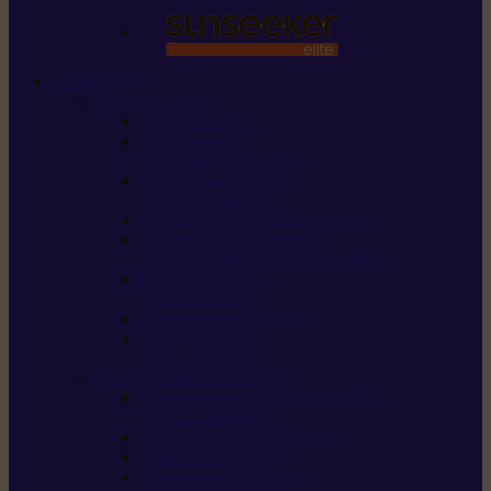
STIHL
Scier et couper
Tronçonneuses
Taille-haies /
taille-haies sur perche
Perches élagueuses /
perches d’élagage
CombiSystème / MultiSystème
Scies de jardin / sécateurs /
coupe-branches / scies à branches
Haches / merlins /
outils forestiers
Découpeuses à disque
Tronçonneuse à
pierre et à béton
Tondre et entretenir la terre
Coupe-bordures / Coupe-herbes /
Débroussailleuses
Tondeuses robots iMOW®
Tondeuses à gazon
Tondeuses mulching