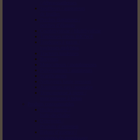
/ débroussailleuses
Souffleurs / aspirateurs
de feuilles
Perches élagueuses /
perches d’élagage
CombiSystème / MultiSystème
Tondeuses robots iMOW®
Tondeuses à gazon /
tondeuses mulching
Tracteurs tondeuses
Broyeurs
Motoculteurs / motobineuses
Pulvérisateurs / atomiseurs
Scarificateurs
Nettoyeurs haute pression
Aspirateurs eau / poussière
Tronçonneuse à pierre /
tronçonneuse à béton
Produits consommables
Huiles moteur /
huile-de-chaîne
Détergents /
Produits d’entretien
Bidons d’essence /
systèmes de remplissage