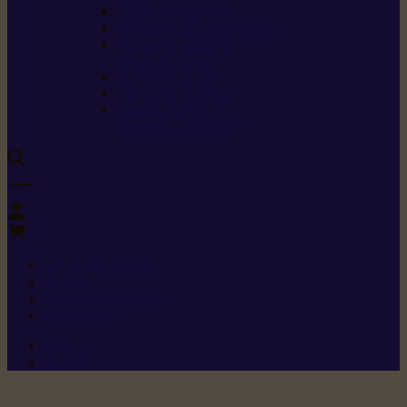
Carburants spéciaux
Directives sur les vibrations
Classes de protection
contre les coupures
Protection auditive
Classes de poussière
Caractéristiques des
vêtements de sécurité
0
+352 26 15 26
Contact
Demande de produit
Ressources
Menu 1
Menu 2