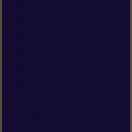
X5 Gen 2
X7 Gen 2
X7 Plus Gen 2
X9
X9 Plus
SILKY
Haches
Lames et pièces
Scies à perche
Scies fixes
Scies pliantes
FELCO
Sécateurs
Sécateur électrique portable
Scies à tirer
Outils de jardin
Outils de cuisine
Couteaux pour le greffage et la taille
Édition spéciale
ACCESSOIRES
Accessoires pour
Tronçonneuses
Taille-haies /
taille-haies sur perche
Coupe-bordures / coupes-herbes