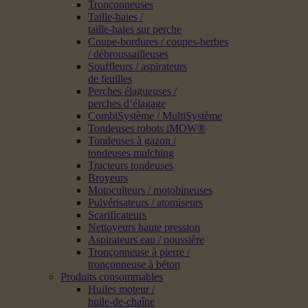
Tronçonneuses
Taille-haies /
taille-haies sur perche
Coupe-bordures / coupes-herbes
/ débroussailleuses
Souffleurs / aspirateurs
de feuilles
Perches élagueuses /
perches d’élagage
CombiSystème / MultiSystème
Tondeuses robots iMOW®
Tondeuses à gazon /
tondeuses mulching
Tracteurs tondeuses
Broyeurs
Motoculteurs / motobineuses
Pulvérisateurs / atomiseurs
Scarificateurs
Nettoyeurs haute pression
Aspirateurs eau / poussière
Tronçonneuse à pierre /
tronçonneuse à béton
Produits consommables
Huiles moteur /
huile-de-chaîne