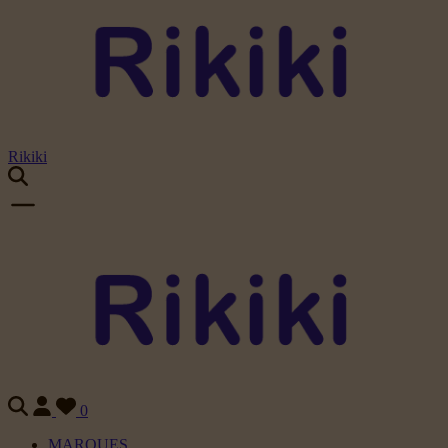
Rikiki
0
MARQUES