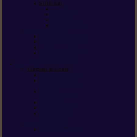
STIHL Kits
Service Kits
Cut Kits
Upgrade Kits
Care & Clean Kits
Batteries et chargeurs
Système de batterie AS
Système de batterie AP
Système de batterie AK
STIHL connected /
solutions connectées
Sécurité
Vêtements de sécurité
Lunettes de protection
Protection auditive,
du visage et de la tête
Bottes et chaussures
de sécurité
Pantalons de travail
Gants de travail
T-shirts et vestes
de protection
Directives et normes
Fiches de données de
sécurité