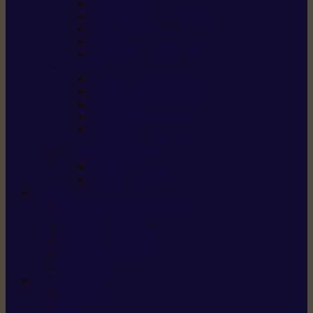
Scarificateurs
Motoculteurs / motobineuses
Tracteurs tondeuses
Tarières
Atomiseurs / pulvérisateurs
Nettoyer
Nettoyeurs haute pression
Aspirateurs eau / poussière
Balayeuses
Broyeurs de végétaux
Souffleurs /
Aspirateurs de feuilles
Approvisionnement
Gestion d’énergie
Pompes à eau
ETESIA
Machine à brosser et scarifier
les mauvaises herbes
Tondeuses tout-terrain
Tondeuses autoportées
Tondeuses à gazon
ET-Lander
SUNSEEKER
X3 GEN-2
X4