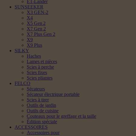
ET-Lander
SUNSEEKER
X3 GEN-2
X4
X5 Gen 2
X7 Gen 2
X7 Plus Gen 2
X9
X9 Plus
SILKY
Haches
Lames et pièces
Scies à perche
Scies fixes
Scies pliantes
FELCO
Sécateurs
Sécateur électrique portable
Scies à tirer
Outils de jardin
Outils de cuisine
Couteaux pour le greffage et la taille
Édition spéciale
ACCESSOIRES
Accessoires pour