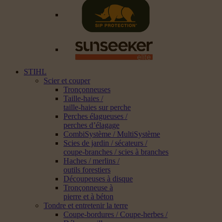
STIHL
Scier et couper
Tronçonneuses
Taille-haies /
taille-haies sur perche
Perches élagueuses /
perches d’élagage
CombiSystème / MultiSystème
Scies de jardin / sécateurs /
coupe-branches / scies à branches
Haches / merlins /
outils forestiers
Découpeuses à disque
Tronçonneuse à
pierre et à béton
Tondre et entretenir la terre
Coupe-bordures / Coupe-herbes /