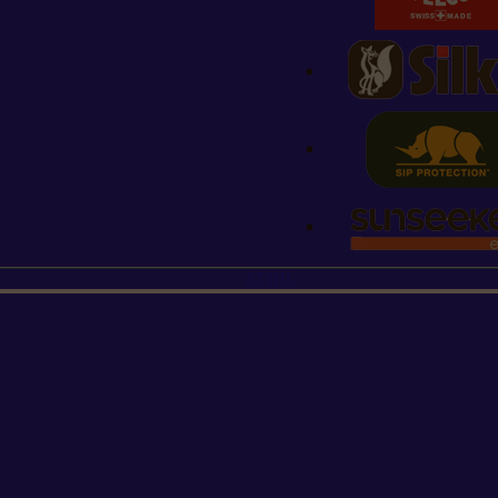
STIHL