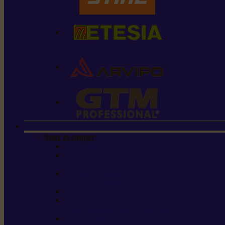
Scier et couper
Tronçonneuses
Taille-haies /
taille-haies sur perche
Perches élagueuses /
perches d’élagage
CombiSystème / MultiSystème
Scies de jardin / sécateurs /
coupe-branches / scies à branches
Haches / merlins /