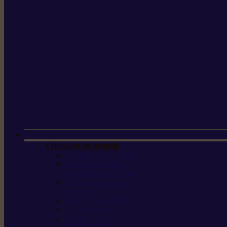
Vêtements de sécurité
Lunettes de protection
Protection auditive,
du visage et de la tête
Bottes et chaussures
de sécurité
Pantalons de travail
Gants de travail
T-shirts et vestes