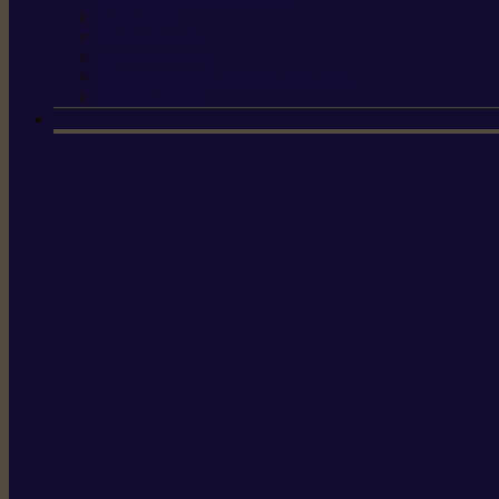
Scies à tirer
Outils de jardin
Outils de cuisine
Couteaux pour le greffage et la taille
Édition spéciale