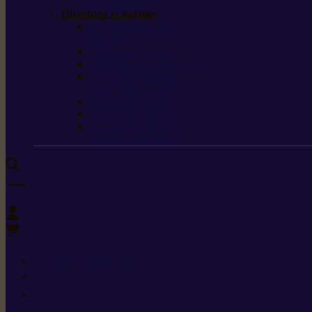
de protection
Directives et normes
Fiches de données de
sécurité
Carburants spéciaux
Directives sur les vibrations
Classes de protection
contre les coupures
Protection auditive
Classes de poussière
Caractéristiques des
vêtements de sécurité
0
+352 26 15 26
Contact
Demande de produit