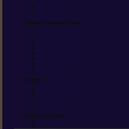
outils forestiers
Découpeuses à disque
Tronçonneuse à
pierre et à béton
Tondre et entretenir la terre
Coupe-bordures / Coupe-herbes /
Débroussailleuses
Tondeuses robots iMOW®
Tondeuses à gazon
Tondeuses mulching
Scarificateurs
Motoculteurs / motobineuses
Tracteurs tondeuses
Tarières
Atomiseurs / pulvérisateurs
Nettoyer
Nettoyeurs haute pression
Aspirateurs eau / poussière
Balayeuses
Broyeurs de végétaux
Souffleurs /
Aspirateurs de feuilles
Approvisionnement
Gestion d’énergie
Pompes à eau