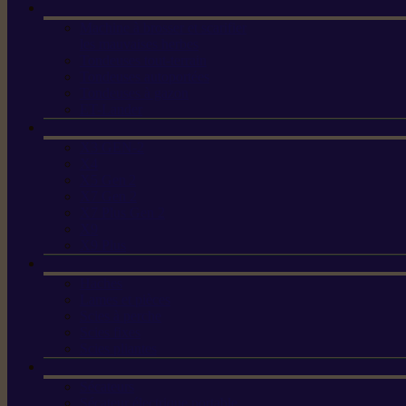
Machine à brosser et scarifier
les mauvaises herbes
Tondeuses tout-terrain
Tondeuses autoportées
Tondeuses à gazon
ET-Lander
X3 GEN-2
X4
X5 Gen 2
X7 Gen 2
X7 Plus Gen 2
X9
X9 Plus
Haches
Lames et pièces
Scies à perche
Scies fixes
Scies pliantes
Sécateurs
Sécateur électrique portable