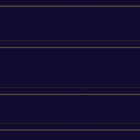
ETESIA
SUNSEEKER
SILKY
FELCO