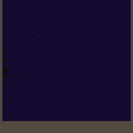
Carburants spéciaux
Directives sur les vibrations
Classes de protection
contre les coupures
Protection auditive
Classes de poussière
Caractéristiques des
vêtements de sécurité
0
+352 26 15 26
Contact
Demande de produit
Ressources
Menu 1
Menu 2