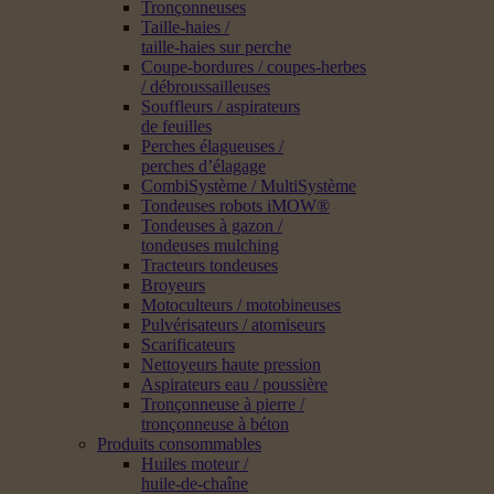
Tronçonneuses
Taille-haies /
taille-haies sur perche
Coupe-bordures / coupes-herbes
/ débroussailleuses
Souffleurs / aspirateurs
de feuilles
Perches élagueuses /
perches d’élagage
CombiSystème / MultiSystème
Tondeuses robots iMOW®
Tondeuses à gazon /
tondeuses mulching
Tracteurs tondeuses
Broyeurs
Motoculteurs / motobineuses
Pulvérisateurs / atomiseurs
Scarificateurs
Nettoyeurs haute pression
Aspirateurs eau / poussière
Tronçonneuse à pierre /
tronçonneuse à béton
Produits consommables
Huiles moteur /
huile-de-chaîne