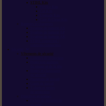
STIHL Kits
Service Kits
Cut Kits
Upgrade Kits
Care & Clean Kits
Batteries et chargeurs
Système de batterie AS
Système de batterie AP
Système de batterie AK
STIHL connected /
solutions connectées
Sécurité
Vêtements de sécurité
Lunettes de protection
Protection auditive,
du visage et de la tête
Bottes et chaussures
de sécurité
Pantalons de travail
Gants de travail
T-shirts et vestes
de protection
Directives et normes
Fiches de données de
sécurité