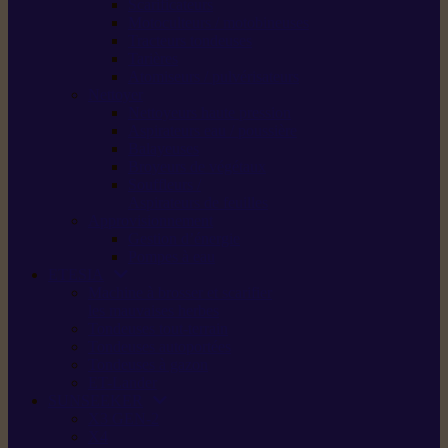
Scarificateurs
Motoculteurs / motobineuses
Tracteurs tondeuses
Tarières
Atomiseurs / pulvérisateurs
Nettoyer
Nettoyeurs haute pression
Aspirateurs eau / poussière
Balayeuses
Broyeurs de végétaux
Souffleurs /
Aspirateurs de feuilles
Approvisionnement
Gestion d’énergie
Pompes à eau
ETESIA
Machine à brosser et scarifier
les mauvaises herbes
Tondeuses tout-terrain
Tondeuses autoportées
Tondeuses à gazon
ET-Lander
SUNSEEKER
X3 GEN-2
X4