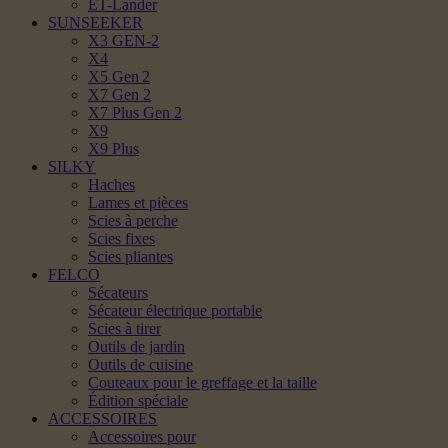
ET-Lander
SUNSEEKER
X3 GEN-2
X4
X5 Gen 2
X7 Gen 2
X7 Plus Gen 2
X9
X9 Plus
SILKY
Haches
Lames et pièces
Scies à perche
Scies fixes
Scies pliantes
FELCO
Sécateurs
Sécateur électrique portable
Scies à tirer
Outils de jardin
Outils de cuisine
Couteaux pour le greffage et la taille
Édition spéciale
ACCESSOIRES
Accessoires pour