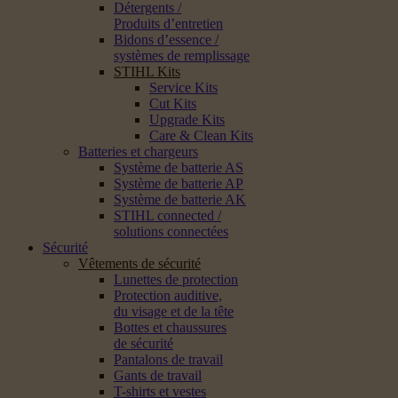
Détergents /
Produits d’entretien
Bidons d’essence /
systèmes de remplissage
STIHL Kits
Service Kits
Cut Kits
Upgrade Kits
Care & Clean Kits
Batteries et chargeurs
Système de batterie AS
Système de batterie AP
Système de batterie AK
STIHL connected /
solutions connectées
Sécurité
Vêtements de sécurité
Lunettes de protection
Protection auditive,
du visage et de la tête
Bottes et chaussures
de sécurité
Pantalons de travail
Gants de travail
T-shirts et vestes