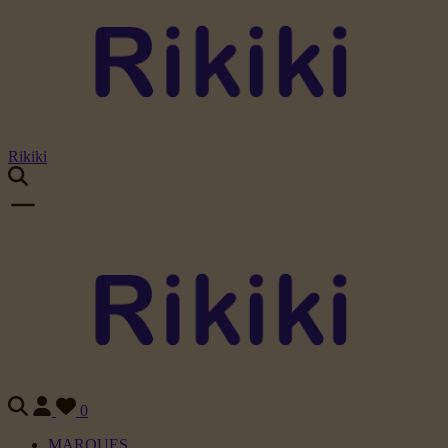
Rikiki
0
MARQUES