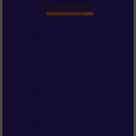
STIHL
Scier et couper
Tronçonneuses
Taille-haies /
taille-haies sur perche
Perches élagueuses /
perches d’élagage
CombiSystème / MultiSystème
Scies de jardin / sécateurs /
coupe-branches / scies à branches
Haches / merlins /
outils forestiers
Découpeuses à disque
Tronçonneuse à
pierre et à béton
Tondre et entretenir la terre
Coupe-bordures / Coupe-herbes /
Débroussailleuses
Tondeuses robots iMOW®
Tondeuses à gazon
Tondeuses mulching