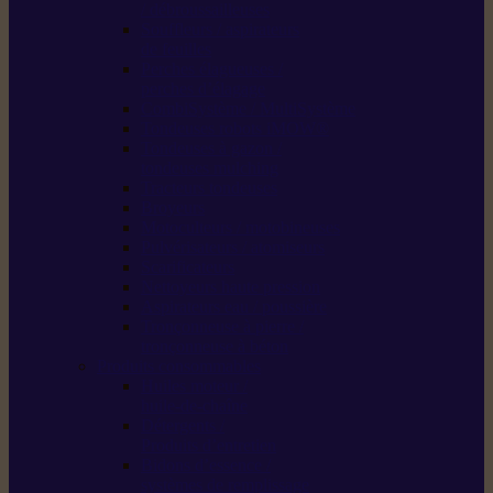
/ débroussailleuses
Souffleurs / aspirateurs
de feuilles
Perches élagueuses /
perches d’élagage
CombiSystème / MultiSystème
Tondeuses robots iMOW®
Tondeuses à gazon /
tondeuses mulching
Tracteurs tondeuses
Broyeurs
Motoculteurs / motobineuses
Pulvérisateurs / atomiseurs
Scarificateurs
Nettoyeurs haute pression
Aspirateurs eau / poussière
Tronçonneuse à pierre /
tronçonneuse à béton
Produits consommables
Huiles moteur /
huile-de-chaîne
Détergents /
Produits d’entretien
Bidons d’essence /
systèmes de remplissage