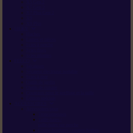
X5 Gen 2
X7 Gen 2
X7 Plus Gen 2
X9
X9 Plus
SILKY
Haches
Lames et pièces
Scies à perche
Scies fixes
Scies pliantes
FELCO
Sécateurs
Sécateur électrique portable
Scies à tirer
Outils de jardin
Outils de cuisine
Couteaux pour le greffage et la taille
Édition spéciale
ACCESSOIRES
Accessoires pour
Tronçonneuses
Taille-haies /
taille-haies sur perche
Coupe-bordures / coupes-herbes