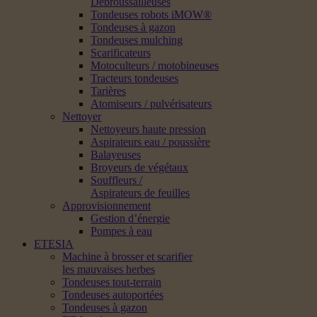
Débroussailleuses
Tondeuses robots iMOW®
Tondeuses à gazon
Tondeuses mulching
Scarificateurs
Motoculteurs / motobineuses
Tracteurs tondeuses
Tarières
Atomiseurs / pulvérisateurs
Nettoyer
Nettoyeurs haute pression
Aspirateurs eau / poussière
Balayeuses
Broyeurs de végétaux
Souffleurs /
Aspirateurs de feuilles
Approvisionnement
Gestion d’énergie
Pompes à eau
ETESIA
Machine à brosser et scarifier
les mauvaises herbes
Tondeuses tout-terrain
Tondeuses autoportées
Tondeuses à gazon