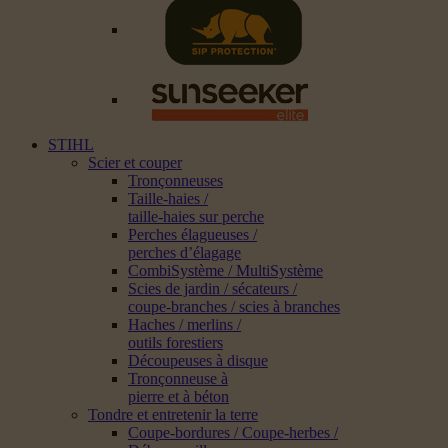
STIHL
Scier et couper
Tronçonneuses
Taille-haies /
taille-haies sur perche
Perches élagueuses /
perches d’élagage
CombiSystème / MultiSystème
Scies de jardin / sécateurs /
coupe-branches / scies à branches
Haches / merlins /
outils forestiers
Découpeuses à disque
Tronçonneuse à
pierre et à béton
Tondre et entretenir la terre
Coupe-bordures / Coupe-herbes /