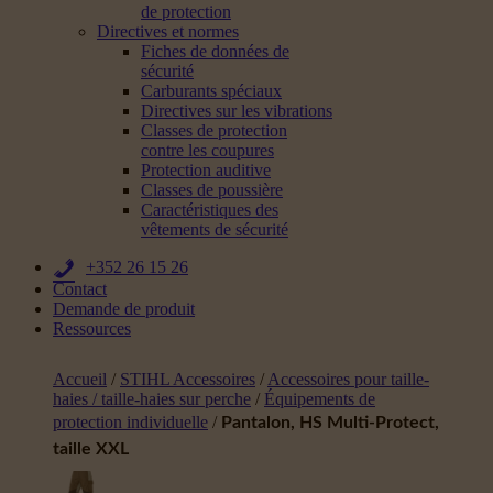
de protection
Directives et normes
Fiches de données de
sécurité
Carburants spéciaux
Directives sur les vibrations
Classes de protection
contre les coupures
Protection auditive
Classes de poussière
Caractéristiques des
vêtements de sécurité
+352 26 15 26
Contact
Demande de produit
Ressources
Accueil
/
STIHL Accessoires
/
Accessoires pour taille-
haies / taille-haies sur perche
/
Équipements de
protection individuelle
/
Pantalon, HS Multi-Protect,
taille XXL