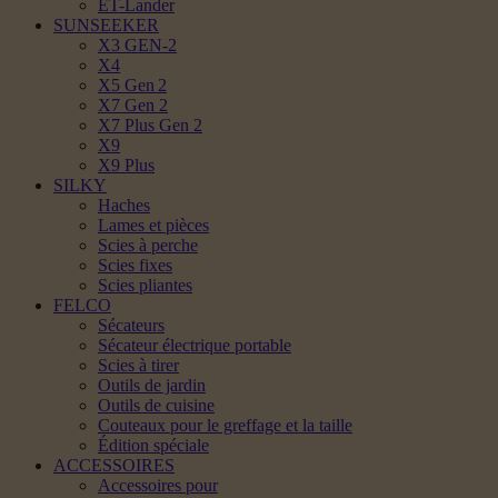
ET-Lander
SUNSEEKER
X3 GEN-2
X4
X5 Gen 2
X7 Gen 2
X7 Plus Gen 2
X9
X9 Plus
SILKY
Haches
Lames et pièces
Scies à perche
Scies fixes
Scies pliantes
FELCO
Sécateurs
Sécateur électrique portable
Scies à tirer
Outils de jardin
Outils de cuisine
Couteaux pour le greffage et la taille
Édition spéciale
ACCESSOIRES
Accessoires pour