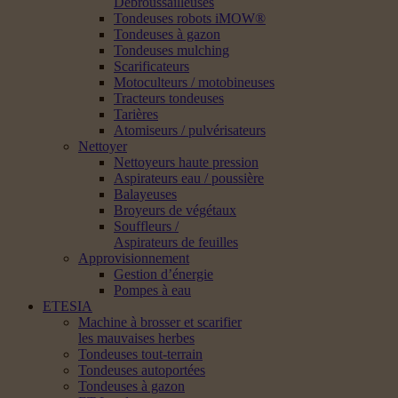
Débroussailleuses
Tondeuses robots iMOW®
Tondeuses à gazon
Tondeuses mulching
Scarificateurs
Motoculteurs / motobineuses
Tracteurs tondeuses
Tarières
Atomiseurs / pulvérisateurs
Nettoyer
Nettoyeurs haute pression
Aspirateurs eau / poussière
Balayeuses
Broyeurs de végétaux
Souffleurs /
Aspirateurs de feuilles
Approvisionnement
Gestion d’énergie
Pompes à eau
ETESIA
Machine à brosser et scarifier
les mauvaises herbes
Tondeuses tout-terrain
Tondeuses autoportées
Tondeuses à gazon