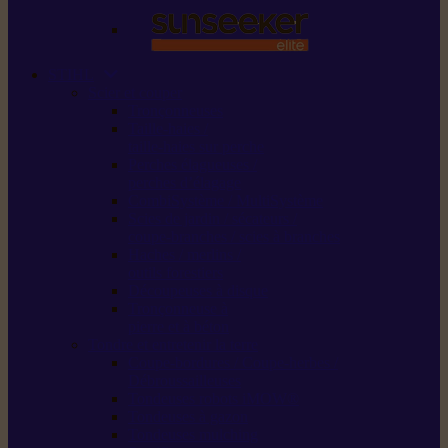
STIHL
Scier et couper
Tronçonneuses
Taille-haies /
taille-haies sur perche
Perches élagueuses /
perches d’élagage
CombiSystème / MultiSystème
Scies de jardin / sécateurs /
coupe-branches / scies à branches
Haches / merlins /
outils forestiers
Découpeuses à disque
Tronçonneuse à
pierre et à béton
Tondre et entretenir la terre
Coupe-bordures / Coupe-herbes /
Débroussailleuses
Tondeuses robots iMOW®
Tondeuses à gazon
Tondeuses mulching