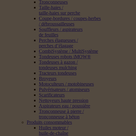
Tronçonneuses
Taille-haies /
taille-haies sur perche
Coupe-bordures / coupes-herbes
/ débroussailleuses
Souffleurs / aspirateurs
de feuilles
Perches élagueuses /
perches d’élagage
CombiSystème / MultiSystème
Tondeuses robots iMOW®
Tondeuses à gazon /
tondeuses mulching
Tracteurs tondeuses
Broyeurs
Motoculteurs / motobineuses
Pulvérisateurs / atomiseurs
Scarificateurs
Nettoyeurs haute pression
Aspirateurs eau / poussière
Tronçonneuse à pierre /
tronçonneuse à béton
Produits consommables
Huiles moteur /
huile-de-chaîne