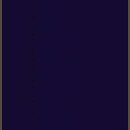
/ débroussailleuses
Souffleurs / aspirateurs
de feuilles
Perches élagueuses /
perches d’élagage
CombiSystème / MultiSystème
Tondeuses robots iMOW®
Tondeuses à gazon /
tondeuses mulching
Tracteurs tondeuses
Broyeurs
Motoculteurs / motobineuses
Pulvérisateurs / atomiseurs
Scarificateurs
Nettoyeurs haute pression
Aspirateurs eau / poussière
Tronçonneuse à pierre /
tronçonneuse à béton
Produits consommables
Huiles moteur /
huile-de-chaîne
Détergents /
Produits d’entretien
Bidons d’essence /
systèmes de remplissage