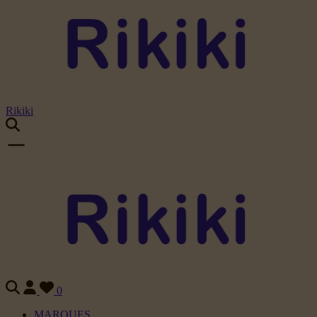
Rikiki
0
MARQUES