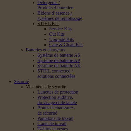
Détergents /
Produits d’entretien
Bidons d’essence /
systèmes de remplissage
STIHL Kits
Service Kits
Cut Kits
Upgrade Kits
Care & Clean Kits
Batteries et chargeurs
Système de batterie AS
Système de batterie AP
Système de batterie AK
STIHL connected /
solutions connectées
Sécurité
Vêtements de sécurité
Lunettes de protection
Protection auditive,
du visage et de la tête
Bottes et chaussures
de sécurité
Pantalons de travail
Gants de travail
T-shirts et vestes