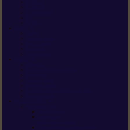
X5 Gen 2
X7 Gen 2
X7 Plus Gen 2
X9
X9 Plus
SILKY
Haches
Lames et pièces
Scies à perche
Scies fixes
Scies pliantes
FELCO
Sécateurs
Sécateur électrique portable
Scies à tirer
Outils de jardin
Outils de cuisine
Couteaux pour le greffage et la taille
Édition spéciale
ACCESSOIRES
Accessoires pour
Tronçonneuses
Taille-haies /
taille-haies sur perche
Coupe-bordures / coupes-herbes