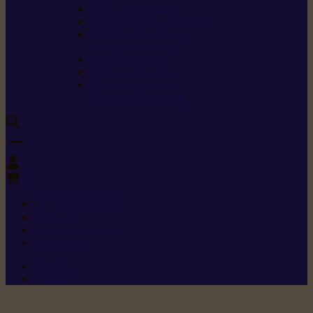
Carburants spéciaux
Directives sur les vibrations
Classes de protection
contre les coupures
Protection auditive
Classes de poussière
Caractéristiques des
vêtements de sécurité
0
+352 26 15 26
Contact
Demande de produit
Ressources
Menu 1
Menu 2