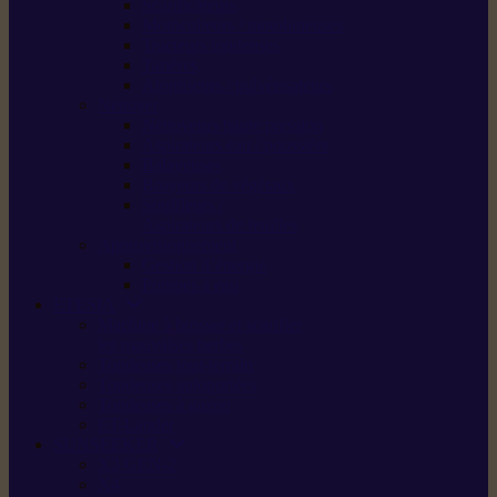
Scarificateurs
Motoculteurs / motobineuses
Tracteurs tondeuses
Tarières
Atomiseurs / pulvérisateurs
Nettoyer
Nettoyeurs haute pression
Aspirateurs eau / poussière
Balayeuses
Broyeurs de végétaux
Souffleurs /
Aspirateurs de feuilles
Approvisionnement
Gestion d’énergie
Pompes à eau
ETESIA
Machine à brosser et scarifier
les mauvaises herbes
Tondeuses tout-terrain
Tondeuses autoportées
Tondeuses à gazon
ET-Lander
SUNSEEKER
X3 GEN-2
X4