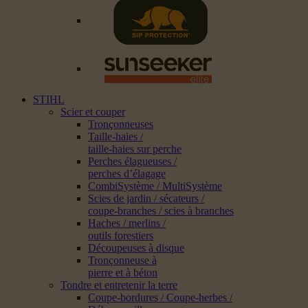
STIHL
Scier et couper
Tronçonneuses
Taille-haies /
taille-haies sur perche
Perches élagueuses /
perches d’élagage
CombiSystème / MultiSystème
Scies de jardin / sécateurs /
coupe-branches / scies à branches
Haches / merlins /
outils forestiers
Découpeuses à disque
Tronçonneuse à
pierre et à béton
Tondre et entretenir la terre
Coupe-bordures / Coupe-herbes /