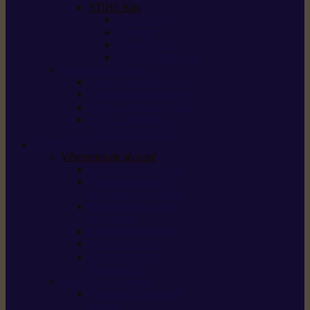
STIHL Kits
Service Kits
Cut Kits
Upgrade Kits
Care & Clean Kits
Batteries et chargeurs
Système de batterie AS
Système de batterie AP
Système de batterie AK
STIHL connected /
solutions connectées
Sécurité
Vêtements de sécurité
Lunettes de protection
Protection auditive,
du visage et de la tête
Bottes et chaussures
de sécurité
Pantalons de travail
Gants de travail
T-shirts et vestes
de protection
Directives et normes
Fiches de données de
sécurité