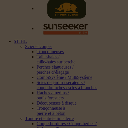
STIHL
Scier et couper
Tronçonneuses
Taille-haies /
taille-haies sur perche
Perches élagueuses /
perches d’élagage
CombiSystème / MultiSystème
Scies de jardin / sécateurs /
coupe-branches / scies à branches
Haches / merlins /
outils forestiers
Découpeuses à disque
Tronçonneuse à
pierre et à béton
Tondre et entretenir la terre
Coupe-bordures / Coupe-herbes /