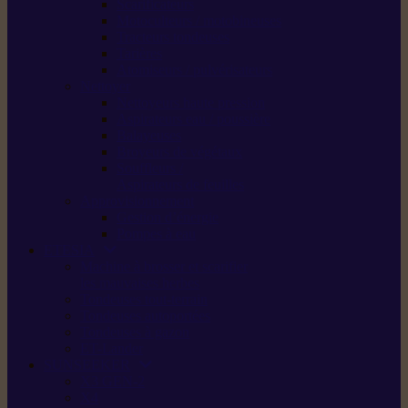
Scarificateurs
Motoculteurs / motobineuses
Tracteurs tondeuses
Tarières
Atomiseurs / pulvérisateurs
Nettoyer
Nettoyeurs haute pression
Aspirateurs eau / poussière
Balayeuses
Broyeurs de végétaux
Souffleurs /
Aspirateurs de feuilles
Approvisionnement
Gestion d’énergie
Pompes à eau
ETESIA
Machine à brosser et scarifier
les mauvaises herbes
Tondeuses tout-terrain
Tondeuses autoportées
Tondeuses à gazon
ET-Lander
SUNSEEKER
X3 GEN-2
X4