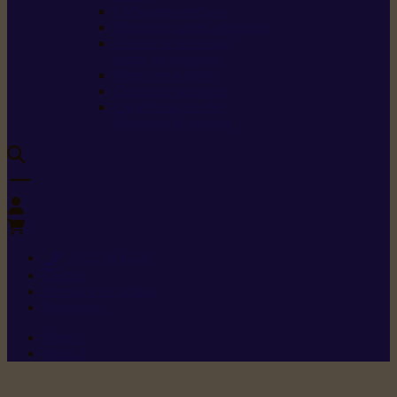
Carburants spéciaux
Directives sur les vibrations
Classes de protection
contre les coupures
Protection auditive
Classes de poussière
Caractéristiques des
vêtements de sécurité
0
+352 26 15 26
Contact
Demande de produit
Ressources
Menu 1
Menu 2