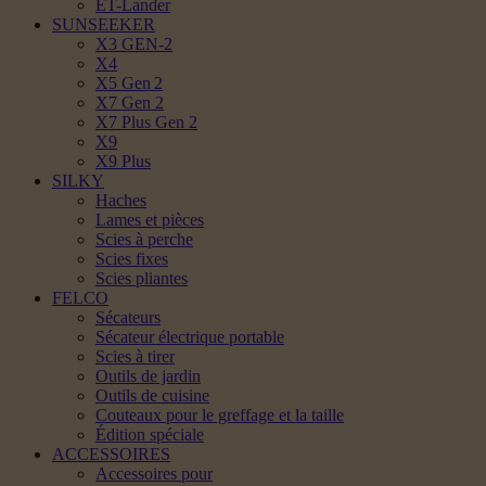
ET-Lander
SUNSEEKER
X3 GEN-2
X4
X5 Gen 2
X7 Gen 2
X7 Plus Gen 2
X9
X9 Plus
SILKY
Haches
Lames et pièces
Scies à perche
Scies fixes
Scies pliantes
FELCO
Sécateurs
Sécateur électrique portable
Scies à tirer
Outils de jardin
Outils de cuisine
Couteaux pour le greffage et la taille
Édition spéciale
ACCESSOIRES
Accessoires pour