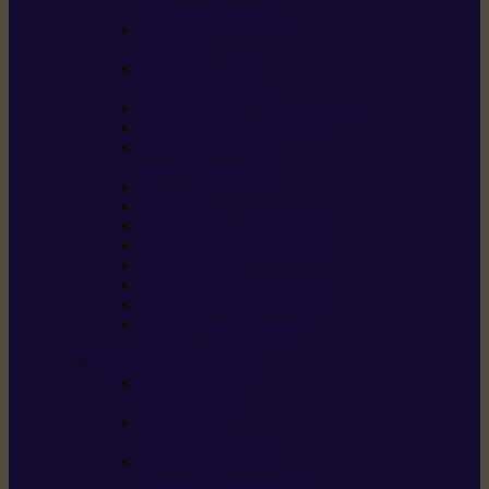
/ débroussailleuses
Souffleurs / aspirateurs
de feuilles
Perches élagueuses /
perches d’élagage
CombiSystème / MultiSystème
Tondeuses robots iMOW®
Tondeuses à gazon /
tondeuses mulching
Tracteurs tondeuses
Broyeurs
Motoculteurs / motobineuses
Pulvérisateurs / atomiseurs
Scarificateurs
Nettoyeurs haute pression
Aspirateurs eau / poussière
Tronçonneuse à pierre /
tronçonneuse à béton
Produits consommables
Huiles moteur /
huile-de-chaîne
Détergents /
Produits d’entretien
Bidons d’essence /
systèmes de remplissage