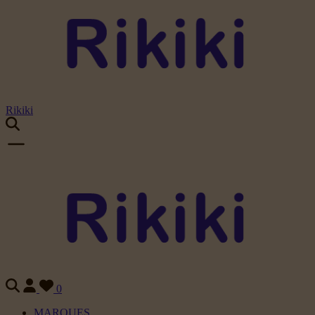
Rikiki
0
MARQUES