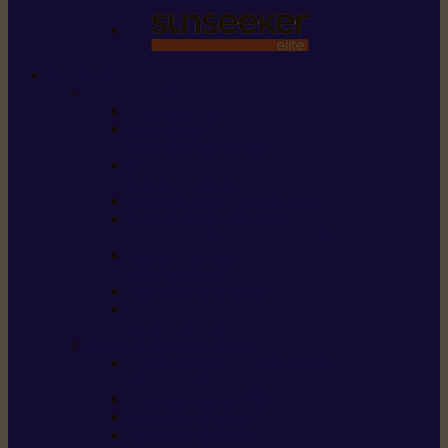
STIHL
Scier et couper
Tronçonneuses
Taille-haies /
taille-haies sur perche
Perches élagueuses /
perches d’élagage
CombiSystème / MultiSystème
Scies de jardin / sécateurs /
coupe-branches / scies à branches
Haches / merlins /
outils forestiers
Découpeuses à disque
Tronçonneuse à
pierre et à béton
Tondre et entretenir la terre
Coupe-bordures / Coupe-herbes /
Débroussailleuses
Tondeuses robots iMOW®
Tondeuses à gazon
Tondeuses mulching