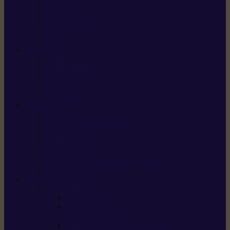
X5 Gen 2
X7 Gen 2
X7 Plus Gen 2
X9
X9 Plus
SILKY
Haches
Lames et pièces
Scies à perche
Scies fixes
Scies pliantes
FELCO
Sécateurs
Sécateur électrique portable
Scies à tirer
Outils de jardin
Outils de cuisine
Couteaux pour le greffage et la taille
Édition spéciale
ACCESSOIRES
Accessoires pour
Tronçonneuses
Taille-haies /
taille-haies sur perche
Coupe-bordures / coupes-herbes