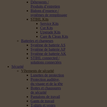
Détergents /
Produits d’entretien
Bidons d’essence /
systèmes de remplissage
STIHL Kits
Service Kits
Cut Kits
Upgrade Kits
Care & Clean Kits
Batteries et chargeurs
Système de batterie AS
Système de batterie AP
Système de batterie AK
STIHL connected /
solutions connectées
Sécurité
Vêtements de sécurité
Lunettes de protection
Protection auditive,
du visage et de la tête
Bottes et chaussures
de sécurité
Pantalons de travail
Gants de travail
T-shirts et vestes