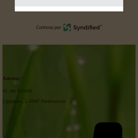
Contenu par
Adresse:
42, rue Gabriel
Lippmann, L-6947 Niederanven