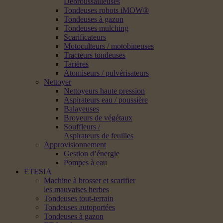
Débroussailleuses
Tondeuses robots iMOW®
Tondeuses à gazon
Tondeuses mulching
Scarificateurs
Motoculteurs / motobineuses
Tracteurs tondeuses
Tarières
Atomiseurs / pulvérisateurs
Nettoyer
Nettoyeurs haute pression
Aspirateurs eau / poussière
Balayeuses
Broyeurs de végétaux
Souffleurs /
Aspirateurs de feuilles
Approvisionnement
Gestion d’énergie
Pompes à eau
ETESIA
Machine à brosser et scarifier
les mauvaises herbes
Tondeuses tout-terrain
Tondeuses autoportées
Tondeuses à gazon