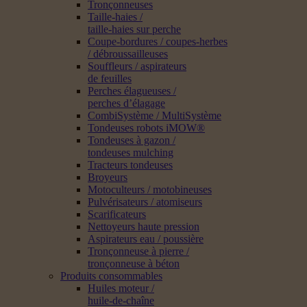
Tronçonneuses
Taille-haies /
taille-haies sur perche
Coupe-bordures / coupes-herbes
/ débroussailleuses
Souffleurs / aspirateurs
de feuilles
Perches élagueuses /
perches d’élagage
CombiSystème / MultiSystème
Tondeuses robots iMOW®
Tondeuses à gazon /
tondeuses mulching
Tracteurs tondeuses
Broyeurs
Motoculteurs / motobineuses
Pulvérisateurs / atomiseurs
Scarificateurs
Nettoyeurs haute pression
Aspirateurs eau / poussière
Tronçonneuse à pierre /
tronçonneuse à béton
Produits consommables
Huiles moteur /
huile-de-chaîne