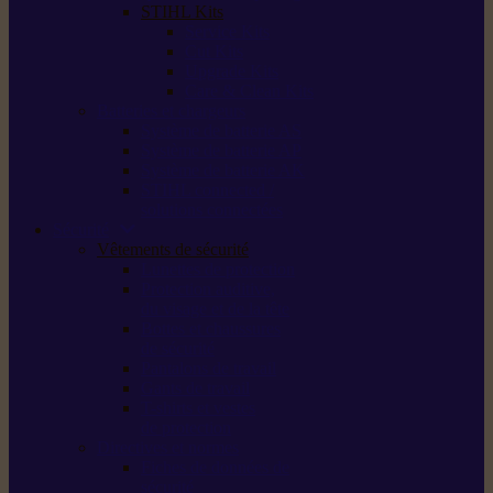
STIHL Kits
Service Kits
Cut Kits
Upgrade Kits
Care & Clean Kits
Batteries et chargeurs
Système de batterie AS
Système de batterie AP
Système de batterie AK
STIHL connected /
solutions connectées
Sécurité
Vêtements de sécurité
Lunettes de protection
Protection auditive,
du visage et de la tête
Bottes et chaussures
de sécurité
Pantalons de travail
Gants de travail
T-shirts et vestes
de protection
Directives et normes
Fiches de données de
sécurité