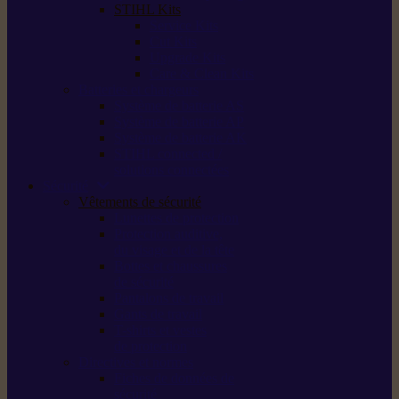
STIHL Kits
Service Kits
Cut Kits
Upgrade Kits
Care & Clean Kits
Batteries et chargeurs
Système de batterie AS
Système de batterie AP
Système de batterie AK
STIHL connected /
solutions connectées
Sécurité
Vêtements de sécurité
Lunettes de protection
Protection auditive,
du visage et de la tête
Bottes et chaussures
de sécurité
Pantalons de travail
Gants de travail
T-shirts et vestes
de protection
Directives et normes
Fiches de données de
sécurité