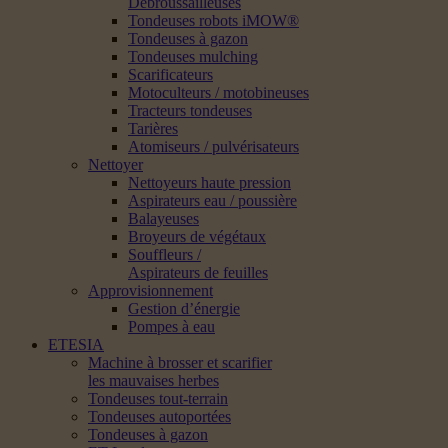
Débroussailleuses
Tondeuses robots iMOW®
Tondeuses à gazon
Tondeuses mulching
Scarificateurs
Motoculteurs / motobineuses
Tracteurs tondeuses
Tarières
Atomiseurs / pulvérisateurs
Nettoyer
Nettoyeurs haute pression
Aspirateurs eau / poussière
Balayeuses
Broyeurs de végétaux
Souffleurs /
Aspirateurs de feuilles
Approvisionnement
Gestion d’énergie
Pompes à eau
ETESIA
Machine à brosser et scarifier
les mauvaises herbes
Tondeuses tout-terrain
Tondeuses autoportées
Tondeuses à gazon