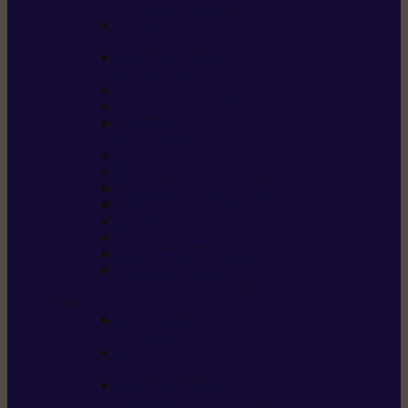
/ débroussailleuses
Souffleurs / aspirateurs
de feuilles
Perches élagueuses /
perches d’élagage
CombiSystème / MultiSystème
Tondeuses robots iMOW®
Tondeuses à gazon /
tondeuses mulching
Tracteurs tondeuses
Broyeurs
Motoculteurs / motobineuses
Pulvérisateurs / atomiseurs
Scarificateurs
Nettoyeurs haute pression
Aspirateurs eau / poussière
Tronçonneuse à pierre /
tronçonneuse à béton
Produits consommables
Huiles moteur /
huile-de-chaîne
Détergents /
Produits d’entretien
Bidons d’essence /
systèmes de remplissage