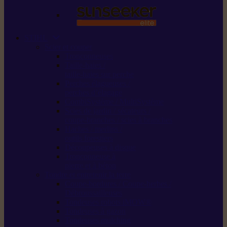
STIHL
Scier et couper
Tronçonneuses
Taille-haies /
taille-haies sur perche
Perches élagueuses /
perches d’élagage
CombiSystème / MultiSystème
Scies de jardin / sécateurs /
coupe-branches / scies à branches
Haches / merlins /
outils forestiers
Découpeuses à disque
Tronçonneuse à
pierre et à béton
Tondre et entretenir la terre
Coupe-bordures / Coupe-herbes /
Débroussailleuses
Tondeuses robots iMOW®
Tondeuses à gazon
Tondeuses mulching