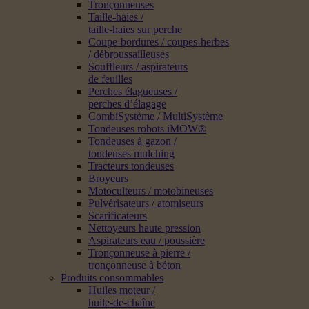
Tronçonneuses
Taille-haies /
taille-haies sur perche
Coupe-bordures / coupes-herbes
/ débroussailleuses
Souffleurs / aspirateurs
de feuilles
Perches élagueuses /
perches d’élagage
CombiSystème / MultiSystème
Tondeuses robots iMOW®
Tondeuses à gazon /
tondeuses mulching
Tracteurs tondeuses
Broyeurs
Motoculteurs / motobineuses
Pulvérisateurs / atomiseurs
Scarificateurs
Nettoyeurs haute pression
Aspirateurs eau / poussière
Tronçonneuse à pierre /
tronçonneuse à béton
Produits consommables
Huiles moteur /
huile-de-chaîne