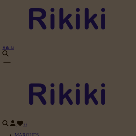
Rikiki
0
MARQUES