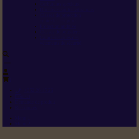
Carburants spéciaux
Directives sur les vibrations
Classes de protection
contre les coupures
Protection auditive
Classes de poussière
Caractéristiques des
vêtements de sécurité
0
+352 26 15 26
Contact
Demande de produit
Ressources
Menu 1
Menu 2