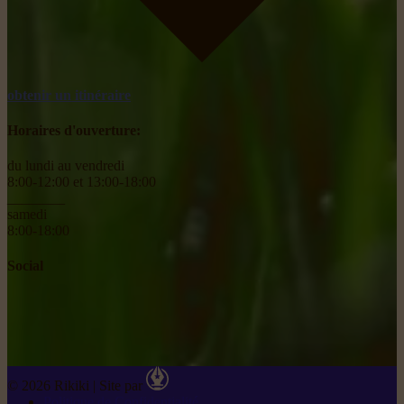
obtenir un itinéraire
Horaires d'ouverture:
du lundi au vendredi
8:00-12:00 et 13:00-18:00
________
samedi
8:00-18:00
Social
© 2026 Rikiki
|
Site par
Politique de Confidentialité