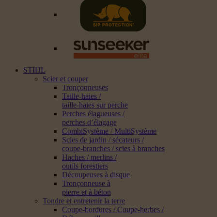
STIHL
Scier et couper
Tronçonneuses
Taille-haies /
taille-haies sur perche
Perches élagueuses /
perches d’élagage
CombiSystème / MultiSystème
Scies de jardin / sécateurs /
coupe-branches / scies à branches
Haches / merlins /
outils forestiers
Découpeuses à disque
Tronçonneuse à
pierre et à béton
Tondre et entretenir la terre
Coupe-bordures / Coupe-herbes /