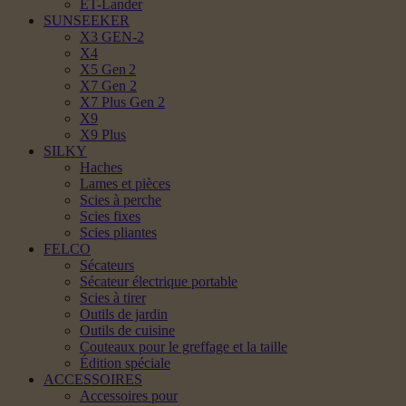
ET-Lander
SUNSEEKER
X3 GEN-2
X4
X5 Gen 2
X7 Gen 2
X7 Plus Gen 2
X9
X9 Plus
SILKY
Haches
Lames et pièces
Scies à perche
Scies fixes
Scies pliantes
FELCO
Sécateurs
Sécateur électrique portable
Scies à tirer
Outils de jardin
Outils de cuisine
Couteaux pour le greffage et la taille
Édition spéciale
ACCESSOIRES
Accessoires pour