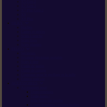
X5 Gen 2
X7 Gen 2
X7 Plus Gen 2
X9
X9 Plus
SILKY
Haches
Lames et pièces
Scies à perche
Scies fixes
Scies pliantes
FELCO
Sécateurs
Sécateur électrique portable
Scies à tirer
Outils de jardin
Outils de cuisine
Couteaux pour le greffage et la taille
Édition spéciale
ACCESSOIRES
Accessoires pour
Tronçonneuses
Taille-haies /
taille-haies sur perche
Coupe-bordures / coupes-herbes