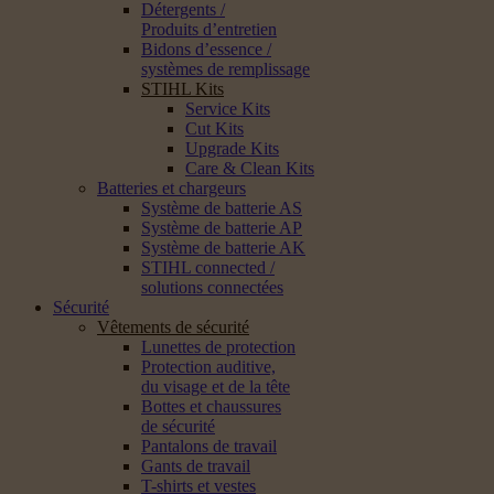
Détergents /
Produits d’entretien
Bidons d’essence /
systèmes de remplissage
STIHL Kits
Service Kits
Cut Kits
Upgrade Kits
Care & Clean Kits
Batteries et chargeurs
Système de batterie AS
Système de batterie AP
Système de batterie AK
STIHL connected /
solutions connectées
Sécurité
Vêtements de sécurité
Lunettes de protection
Protection auditive,
du visage et de la tête
Bottes et chaussures
de sécurité
Pantalons de travail
Gants de travail
T-shirts et vestes