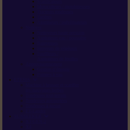
Scarificateurs
Motoculteurs / motobineuses
Tracteurs tondeuses
Tarières
Atomiseurs / pulvérisateurs
Nettoyer
Nettoyeurs haute pression
Aspirateurs eau / poussière
Balayeuses
Broyeurs de végétaux
Souffleurs /
Aspirateurs de feuilles
Approvisionnement
Gestion d’énergie
Pompes à eau
ETESIA
Machine à brosser et scarifier
les mauvaises herbes
Tondeuses tout-terrain
Tondeuses autoportées
Tondeuses à gazon
ET-Lander
SUNSEEKER
X3 GEN-2
X4