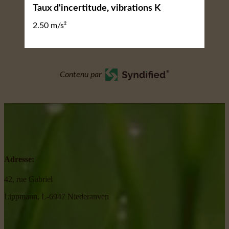
Taux d'incertitude, vibrations K
2.50 m/s²
Contenu par
Adresse:
42, rue Gabriel
Lippmann, L-6947 Niederanven