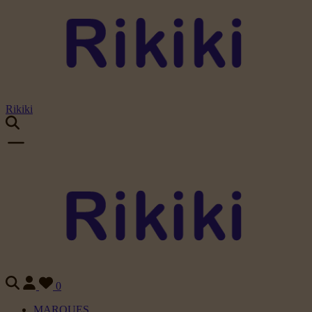
Rikiki
0
MARQUES