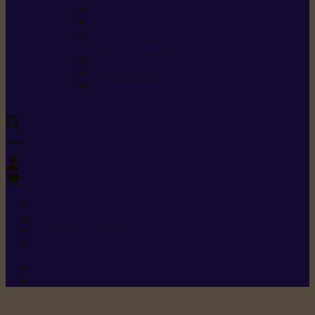
Carburants spéciaux
Directives sur les vibrations
Classes de protection
contre les coupures
Protection auditive
Classes de poussière
Caractéristiques des
vêtements de sécurité
0
+352 26 15 26
Contact
Demande de produit
Ressources
Menu 1
Menu 2