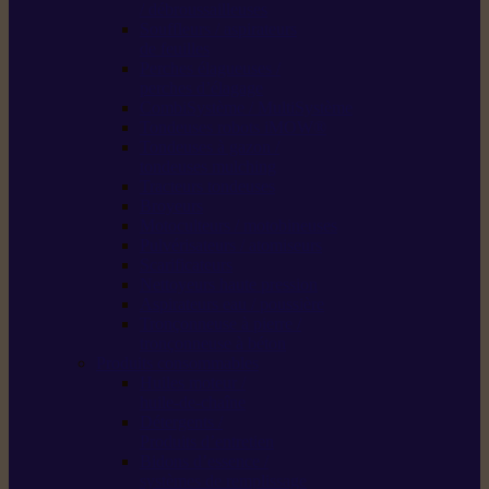
/ débroussailleuses
Souffleurs / aspirateurs
de feuilles
Perches élagueuses /
perches d’élagage
CombiSystème / MultiSystème
Tondeuses robots iMOW®
Tondeuses à gazon /
tondeuses mulching
Tracteurs tondeuses
Broyeurs
Motoculteurs / motobineuses
Pulvérisateurs / atomiseurs
Scarificateurs
Nettoyeurs haute pression
Aspirateurs eau / poussière
Tronçonneuse à pierre /
tronçonneuse à béton
Produits consommables
Huiles moteur /
huile-de-chaîne
Détergents /
Produits d’entretien
Bidons d’essence /
systèmes de remplissage