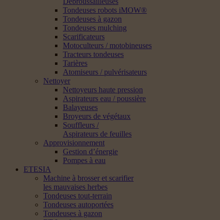
Débroussailleuses
Tondeuses robots iMOW®
Tondeuses à gazon
Tondeuses mulching
Scarificateurs
Motoculteurs / motobineuses
Tracteurs tondeuses
Tarières
Atomiseurs / pulvérisateurs
Nettoyer
Nettoyeurs haute pression
Aspirateurs eau / poussière
Balayeuses
Broyeurs de végétaux
Souffleurs /
Aspirateurs de feuilles
Approvisionnement
Gestion d’énergie
Pompes à eau
ETESIA
Machine à brosser et scarifier
les mauvaises herbes
Tondeuses tout-terrain
Tondeuses autoportées
Tondeuses à gazon