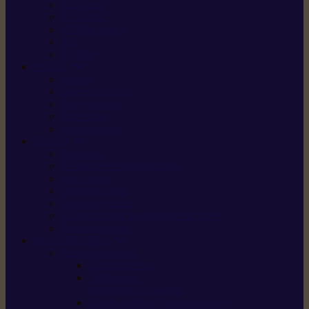
X5 Gen 2
X7 Gen 2
X7 Plus Gen 2
X9
X9 Plus
SILKY
Haches
Lames et pièces
Scies à perche
Scies fixes
Scies pliantes
FELCO
Sécateurs
Sécateur électrique portable
Scies à tirer
Outils de jardin
Outils de cuisine
Couteaux pour le greffage et la taille
Édition spéciale
ACCESSOIRES
Accessoires pour
Tronçonneuses
Taille-haies /
taille-haies sur perche
Coupe-bordures / coupes-herbes