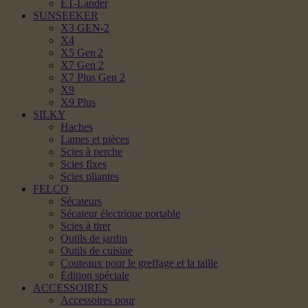
ET-Lander
SUNSEEKER
X3 GEN-2
X4
X5 Gen 2
X7 Gen 2
X7 Plus Gen 2
X9
X9 Plus
SILKY
Haches
Lames et pièces
Scies à perche
Scies fixes
Scies pliantes
FELCO
Sécateurs
Sécateur électrique portable
Scies à tirer
Outils de jardin
Outils de cuisine
Couteaux pour le greffage et la taille
Édition spéciale
ACCESSOIRES
Accessoires pour