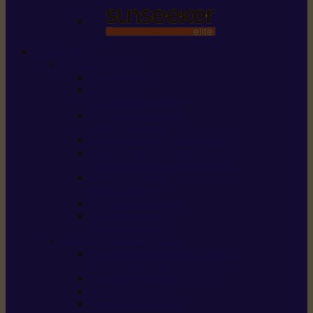
STIHL
Scier et couper
Tronçonneuses
Taille-haies /
taille-haies sur perche
Perches élagueuses /
perches d’élagage
CombiSystème / MultiSystème
Scies de jardin / sécateurs /
coupe-branches / scies à branches
Haches / merlins /
outils forestiers
Découpeuses à disque
Tronçonneuse à
pierre et à béton
Tondre et entretenir la terre
Coupe-bordures / Coupe-herbes /
Débroussailleuses
Tondeuses robots iMOW®
Tondeuses à gazon
Tondeuses mulching