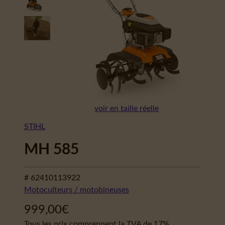
voir en taille réelle
STIHL
MH 585
# 62410113922
Motoculteurs / motobineuses
999,00
€
Tous les prix comprennent la TVA de 17%.