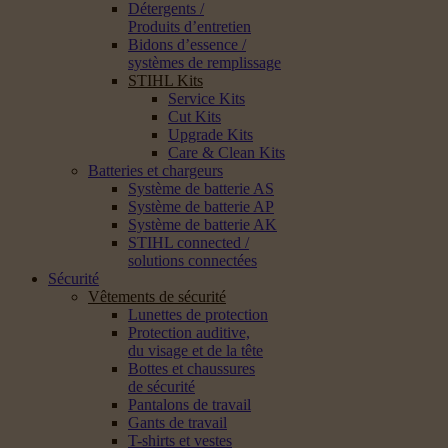
Détergents /
Produits d’entretien
Bidons d’essence /
systèmes de remplissage
STIHL Kits
Service Kits
Cut Kits
Upgrade Kits
Care & Clean Kits
Batteries et chargeurs
Système de batterie AS
Système de batterie AP
Système de batterie AK
STIHL connected /
solutions connectées
Sécurité
Vêtements de sécurité
Lunettes de protection
Protection auditive,
du visage et de la tête
Bottes et chaussures
de sécurité
Pantalons de travail
Gants de travail
T-shirts et vestes