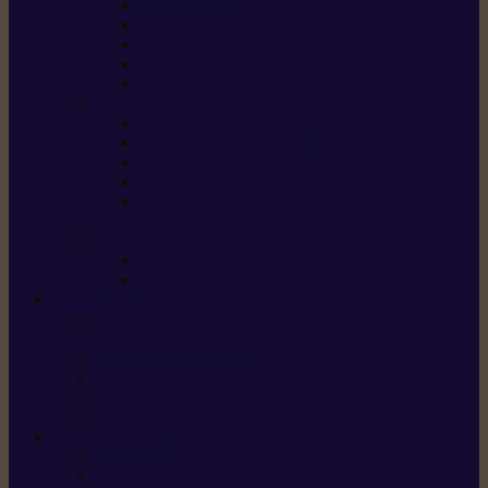
Scarificateurs
Motoculteurs / motobineuses
Tracteurs tondeuses
Tarières
Atomiseurs / pulvérisateurs
Nettoyer
Nettoyeurs haute pression
Aspirateurs eau / poussière
Balayeuses
Broyeurs de végétaux
Souffleurs /
Aspirateurs de feuilles
Approvisionnement
Gestion d’énergie
Pompes à eau
ETESIA
Machine à brosser et scarifier
les mauvaises herbes
Tondeuses tout-terrain
Tondeuses autoportées
Tondeuses à gazon
ET-Lander
SUNSEEKER
X3 GEN-2
X4