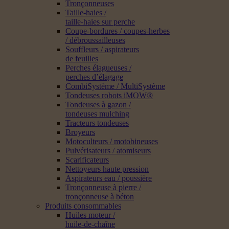
Tronçonneuses
Taille-haies /
taille-haies sur perche
Coupe-bordures / coupes-herbes
/ débroussailleuses
Souffleurs / aspirateurs
de feuilles
Perches élagueuses /
perches d’élagage
CombiSystème / MultiSystème
Tondeuses robots iMOW®
Tondeuses à gazon /
tondeuses mulching
Tracteurs tondeuses
Broyeurs
Motoculteurs / motobineuses
Pulvérisateurs / atomiseurs
Scarificateurs
Nettoyeurs haute pression
Aspirateurs eau / poussière
Tronçonneuse à pierre /
tronçonneuse à béton
Produits consommables
Huiles moteur /
huile-de-chaîne