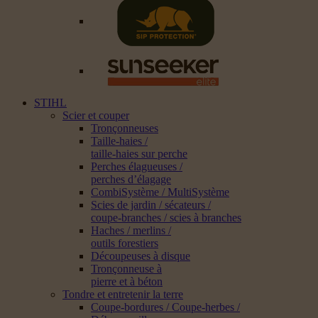
STIHL
Scier et couper
Tronçonneuses
Taille-haies /
taille-haies sur perche
Perches élagueuses /
perches d’élagage
CombiSystème / MultiSystème
Scies de jardin / sécateurs /
coupe-branches / scies à branches
Haches / merlins /
outils forestiers
Découpeuses à disque
Tronçonneuse à
pierre et à béton
Tondre et entretenir la terre
Coupe-bordures / Coupe-herbes /