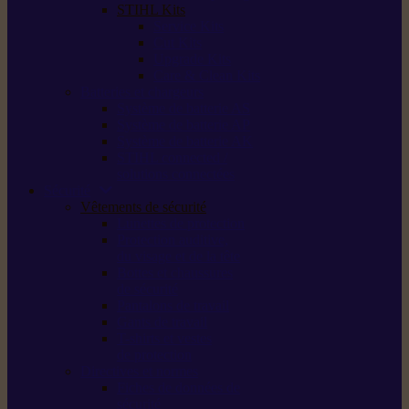
STIHL Kits
Service Kits
Cut Kits
Upgrade Kits
Care & Clean Kits
Batteries et chargeurs
Système de batterie AS
Système de batterie AP
Système de batterie AK
STIHL connected /
solutions connectées
Sécurité
Vêtements de sécurité
Lunettes de protection
Protection auditive,
du visage et de la tête
Bottes et chaussures
de sécurité
Pantalons de travail
Gants de travail
T-shirts et vestes
de protection
Directives et normes
Fiches de données de
sécurité