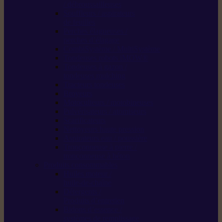
/ débroussailleuses
Souffleurs / aspirateurs
de feuilles
Perches élagueuses /
perches d’élagage
CombiSystème / MultiSystème
Tondeuses robots iMOW®
Tondeuses à gazon /
tondeuses mulching
Tracteurs tondeuses
Broyeurs
Motoculteurs / motobineuses
Pulvérisateurs / atomiseurs
Scarificateurs
Nettoyeurs haute pression
Aspirateurs eau / poussière
Tronçonneuse à pierre /
tronçonneuse à béton
Produits consommables
Huiles moteur /
huile-de-chaîne
Détergents /
Produits d’entretien
Bidons d’essence /
systèmes de remplissage