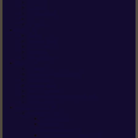
X5 Gen 2
X7 Gen 2
X7 Plus Gen 2
X9
X9 Plus
SILKY
Haches
Lames et pièces
Scies à perche
Scies fixes
Scies pliantes
FELCO
Sécateurs
Sécateur électrique portable
Scies à tirer
Outils de jardin
Outils de cuisine
Couteaux pour le greffage et la taille
Édition spéciale
ACCESSOIRES
Accessoires pour
Tronçonneuses
Taille-haies /
taille-haies sur perche
Coupe-bordures / coupes-herbes