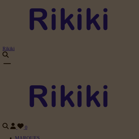
Rikiki
0
MARQUES