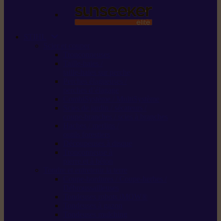
STIHL
Scier et couper
Tronçonneuses
Taille-haies /
taille-haies sur perche
Perches élagueuses /
perches d’élagage
CombiSystème / MultiSystème
Scies de jardin / sécateurs /
coupe-branches / scies à branches
Haches / merlins /
outils forestiers
Découpeuses à disque
Tronçonneuse à
pierre et à béton
Tondre et entretenir la terre
Coupe-bordures / Coupe-herbes /
Débroussailleuses
Tondeuses robots iMOW®
Tondeuses à gazon
Tondeuses mulching