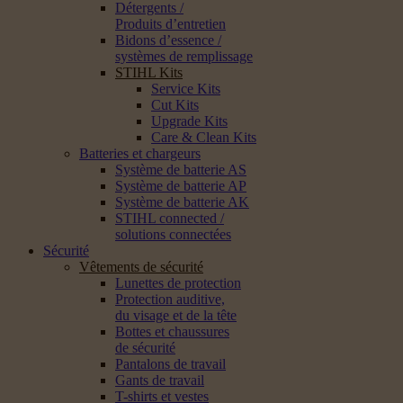
Détergents /
Produits d’entretien
Bidons d’essence /
systèmes de remplissage
STIHL Kits
Service Kits
Cut Kits
Upgrade Kits
Care & Clean Kits
Batteries et chargeurs
Système de batterie AS
Système de batterie AP
Système de batterie AK
STIHL connected /
solutions connectées
Sécurité
Vêtements de sécurité
Lunettes de protection
Protection auditive,
du visage et de la tête
Bottes et chaussures
de sécurité
Pantalons de travail
Gants de travail
T-shirts et vestes