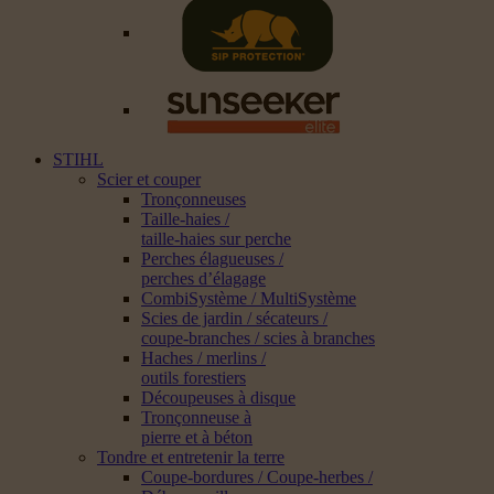
STIHL
Scier et couper
Tronçonneuses
Taille-haies /
taille-haies sur perche
Perches élagueuses /
perches d’élagage
CombiSystème / MultiSystème
Scies de jardin / sécateurs /
coupe-branches / scies à branches
Haches / merlins /
outils forestiers
Découpeuses à disque
Tronçonneuse à
pierre et à béton
Tondre et entretenir la terre
Coupe-bordures / Coupe-herbes /