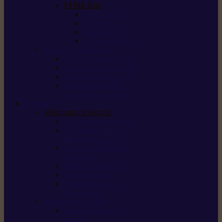
STIHL Kits
Service Kits
Cut Kits
Upgrade Kits
Care & Clean Kits
Batteries et chargeurs
Système de batterie AS
Système de batterie AP
Système de batterie AK
STIHL connected /
solutions connectées
Sécurité
Vêtements de sécurité
Lunettes de protection
Protection auditive,
du visage et de la tête
Bottes et chaussures
de sécurité
Pantalons de travail
Gants de travail
T-shirts et vestes
de protection
Directives et normes
Fiches de données de
sécurité