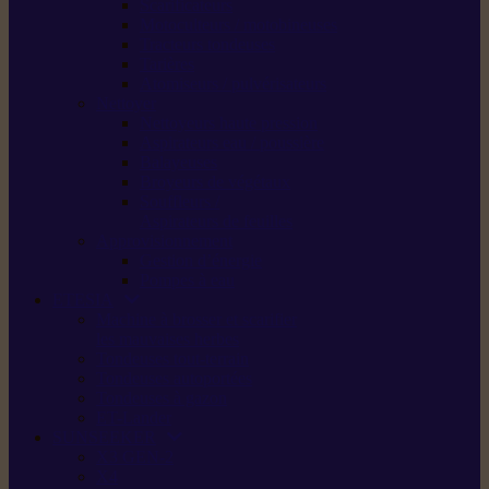
Scarificateurs
Motoculteurs / motobineuses
Tracteurs tondeuses
Tarières
Atomiseurs / pulvérisateurs
Nettoyer
Nettoyeurs haute pression
Aspirateurs eau / poussière
Balayeuses
Broyeurs de végétaux
Souffleurs /
Aspirateurs de feuilles
Approvisionnement
Gestion d’énergie
Pompes à eau
ETESIA
Machine à brosser et scarifier
les mauvaises herbes
Tondeuses tout-terrain
Tondeuses autoportées
Tondeuses à gazon
ET-Lander
SUNSEEKER
X3 GEN-2
X4