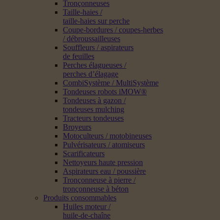
Tronçonneuses
Taille-haies /
taille-haies sur perche
Coupe-bordures / coupes-herbes
/ débroussailleuses
Souffleurs / aspirateurs
de feuilles
Perches élagueuses /
perches d’élagage
CombiSystème / MultiSystème
Tondeuses robots iMOW®
Tondeuses à gazon /
tondeuses mulching
Tracteurs tondeuses
Broyeurs
Motoculteurs / motobineuses
Pulvérisateurs / atomiseurs
Scarificateurs
Nettoyeurs haute pression
Aspirateurs eau / poussière
Tronçonneuse à pierre /
tronçonneuse à béton
Produits consommables
Huiles moteur /
huile-de-chaîne