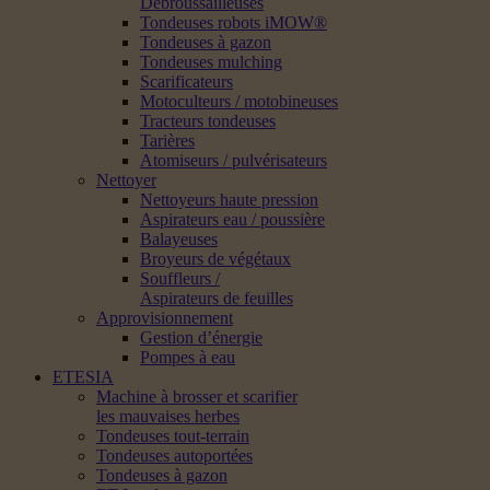
Débroussailleuses
Tondeuses robots iMOW®
Tondeuses à gazon
Tondeuses mulching
Scarificateurs
Motoculteurs / motobineuses
Tracteurs tondeuses
Tarières
Atomiseurs / pulvérisateurs
Nettoyer
Nettoyeurs haute pression
Aspirateurs eau / poussière
Balayeuses
Broyeurs de végétaux
Souffleurs /
Aspirateurs de feuilles
Approvisionnement
Gestion d’énergie
Pompes à eau
ETESIA
Machine à brosser et scarifier
les mauvaises herbes
Tondeuses tout-terrain
Tondeuses autoportées
Tondeuses à gazon