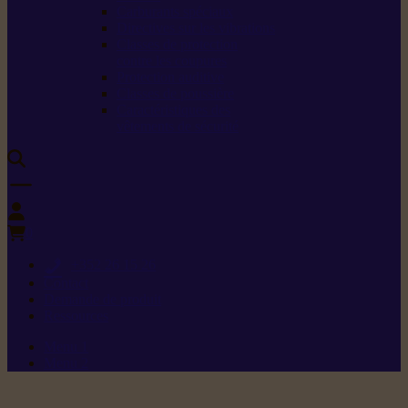
Carburants spéciaux
Directives sur les vibrations
Classes de protection
contre les coupures
Protection auditive
Classes de poussière
Caractéristiques des
vêtements de sécurité
0
+352 26 15 26
Contact
Demande de produit
Ressources
Menu 1
Menu 2