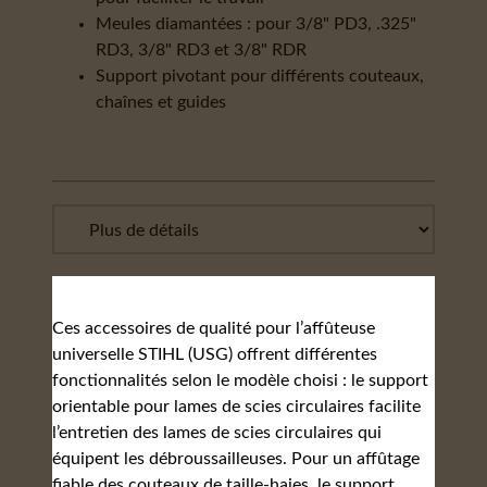
Meules diamantées : pour 3/8" PD3, .325"
RD3, 3/8" RD3 et 3/8" RDR
Support pivotant pour différents couteaux,
chaînes et guides
Ces accessoires de qualité pour l’affûteuse
universelle STIHL (USG) offrent différentes
fonctionnalités selon le modèle choisi : le support
orientable pour lames de scies circulaires facilite
l’entretien des lames de scies circulaires qui
équipent les débroussailleuses. Pour un affûtage
fiable des couteaux de taille-haies, le support