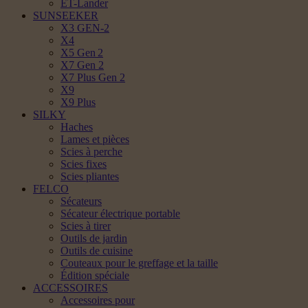
ET-Lander
SUNSEEKER
X3 GEN-2
X4
X5 Gen 2
X7 Gen 2
X7 Plus Gen 2
X9
X9 Plus
SILKY
Haches
Lames et pièces
Scies à perche
Scies fixes
Scies pliantes
FELCO
Sécateurs
Sécateur électrique portable
Scies à tirer
Outils de jardin
Outils de cuisine
Couteaux pour le greffage et la taille
Édition spéciale
ACCESSOIRES
Accessoires pour