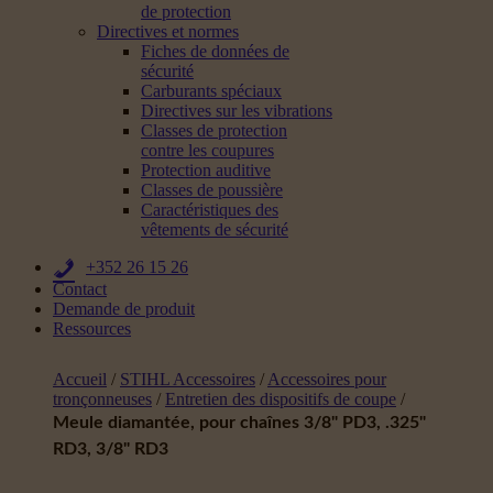
de protection
Directives et normes
Fiches de données de
sécurité
Carburants spéciaux
Directives sur les vibrations
Classes de protection
contre les coupures
Protection auditive
Classes de poussière
Caractéristiques des
vêtements de sécurité
+352 26 15 26
Contact
Demande de produit
Ressources
Accueil
/
STIHL Accessoires
/
Accessoires pour
tronçonneuses
/
Entretien des dispositifs de coupe
/
Meule diamantée, pour chaînes 3/8" PD3, .325"
RD3, 3/8" RD3