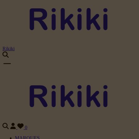
Rikiki
0
MARQUES