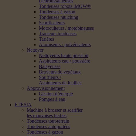
Débroussailleuses
Tondeuses robots iMOW®
Tondeuses à gazon
Tondeuses mulching
Scarificateurs
Motoculteurs / motobineuses
Tracteurs tondeuses
Tarières
Atomiseurs / pulvérisateurs
Nettoyer
Nettoyeurs haute pression
Aspirateurs eau / poussière
Balayeuses
Broyeurs de végétaux
Souffleurs /
Aspirateurs de feuilles
Approvisionnement
Gestion d’énergie
Pompes à eau
ETESIA
Machine à brosser et scarifier
les mauvaises herbes
Tondeuses tout-terrain
Tondeuses autoportées
Tondeuses à gazon