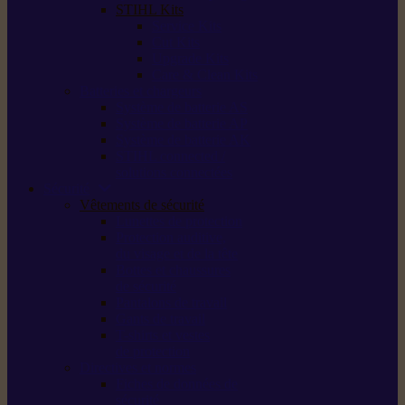
STIHL Kits
Service Kits
Cut Kits
Upgrade Kits
Care & Clean Kits
Batteries et chargeurs
Système de batterie AS
Système de batterie AP
Système de batterie AK
STIHL connected /
solutions connectées
Sécurité
Vêtements de sécurité
Lunettes de protection
Protection auditive,
du visage et de la tête
Bottes et chaussures
de sécurité
Pantalons de travail
Gants de travail
T-shirts et vestes
de protection
Directives et normes
Fiches de données de
sécurité