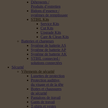
Détergents /
Produits d’entretien
Bidons d’essence /
systèmes de remplissage
STIHL Kits
Service Kits
Cut Kits
Upgrade Kits
Care & Clean Kits
Batteries et chargeurs
Système de batterie AS
Système de batterie AP
Système de batterie AK
STIHL connected /
solutions connectées
Sécurité
Vêtements de sécurité
Lunettes de protection
Protection auditive,
du visage et de la tête
Bottes et chaussures
de sécurité
Pantalons de travail
Gants de travail
T-shirts et vestes