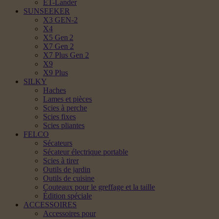
ET-Lander
SUNSEEKER
X3 GEN-2
X4
X5 Gen 2
X7 Gen 2
X7 Plus Gen 2
X9
X9 Plus
SILKY
Haches
Lames et pièces
Scies à perche
Scies fixes
Scies pliantes
FELCO
Sécateurs
Sécateur électrique portable
Scies à tirer
Outils de jardin
Outils de cuisine
Couteaux pour le greffage et la taille
Édition spéciale
ACCESSOIRES
Accessoires pour