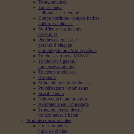
Tronçonneuses
Taille-haies /
taille-haies sur perche
Coupe-bordures / coupes-herbes
/ débroussailleuses
Souffleurs / aspirateurs
de feuilles
Perches élagueuses /
perches d’élagage
CombiSystème / MultiSystème
Tondeuses robots iMOW®
Tondeuses à gazon /
tondeuses mulching
Tracteurs tondeuses
Broyeurs
Motoculteurs / motobineuses
Pulvérisateurs / atomiseurs
Scarificateurs
Nettoyeurs haute pression
Aspirateurs eau / poussière
Tronçonneuse à pierre /
tronçonneuse à béton
Produits consommables
Huiles moteur /
huile-de-chaîne