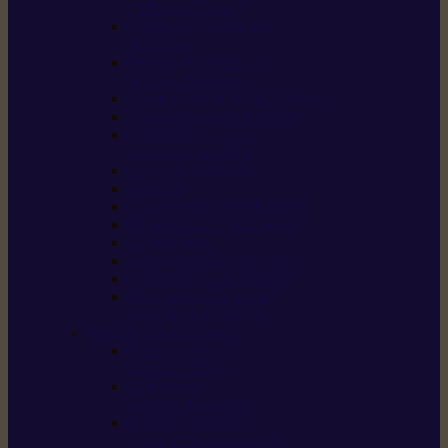
/ débroussailleuses
Souffleurs / aspirateurs
de feuilles
Perches élagueuses /
perches d’élagage
CombiSystème / MultiSystème
Tondeuses robots iMOW®
Tondeuses à gazon /
tondeuses mulching
Tracteurs tondeuses
Broyeurs
Motoculteurs / motobineuses
Pulvérisateurs / atomiseurs
Scarificateurs
Nettoyeurs haute pression
Aspirateurs eau / poussière
Tronçonneuse à pierre /
tronçonneuse à béton
Produits consommables
Huiles moteur /
huile-de-chaîne
Détergents /
Produits d’entretien
Bidons d’essence /
systèmes de remplissage