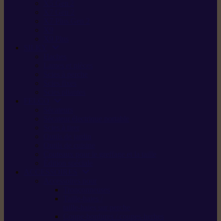
X5 Gen 2
X7 Gen 2
X7 Plus Gen 2
X9
X9 Plus
SILKY
Haches
Lames et pièces
Scies à perche
Scies fixes
Scies pliantes
FELCO
Sécateurs
Sécateur électrique portable
Scies à tirer
Outils de jardin
Outils de cuisine
Couteaux pour le greffage et la taille
Édition spéciale
ACCESSOIRES
Accessoires pour
Tronçonneuses
Taille-haies /
taille-haies sur perche
Coupe-bordures / coupes-herbes