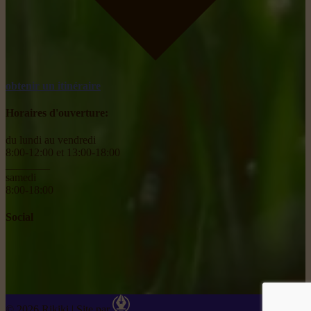
obtenir un itinéraire
Horaires d'ouverture:
du lundi au vendredi
8:00-12:00 et 13:00-18:00
________
samedi
8:00-18:00
Social
© 2026 Rikiki
|
Site par