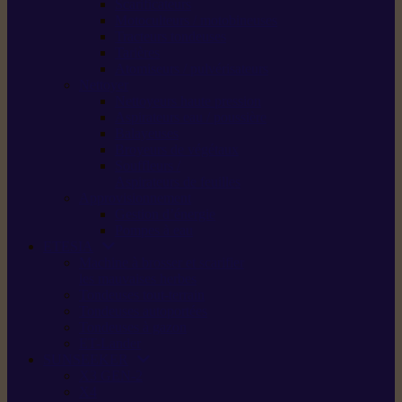
Scarificateurs
Motoculteurs / motobineuses
Tracteurs tondeuses
Tarières
Atomiseurs / pulvérisateurs
Nettoyer
Nettoyeurs haute pression
Aspirateurs eau / poussière
Balayeuses
Broyeurs de végétaux
Souffleurs /
Aspirateurs de feuilles
Approvisionnement
Gestion d’énergie
Pompes à eau
ETESIA
Machine à brosser et scarifier
les mauvaises herbes
Tondeuses tout-terrain
Tondeuses autoportées
Tondeuses à gazon
ET-Lander
SUNSEEKER
X3 GEN-2
X4