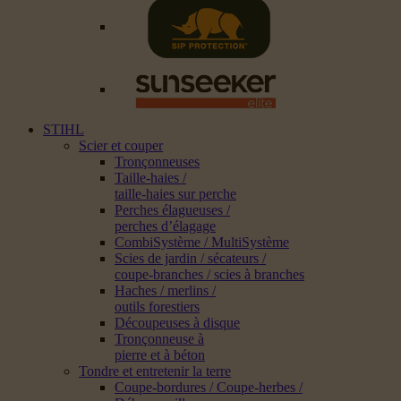
STIHL
Scier et couper
Tronçonneuses
Taille-haies /
taille-haies sur perche
Perches élagueuses /
perches d’élagage
CombiSystème / MultiSystème
Scies de jardin / sécateurs /
coupe-branches / scies à branches
Haches / merlins /
outils forestiers
Découpeuses à disque
Tronçonneuse à
pierre et à béton
Tondre et entretenir la terre
Coupe-bordures / Coupe-herbes /