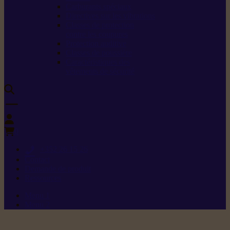
Carburants spéciaux
Directives sur les vibrations
Classes de protection
contre les coupures
Protection auditive
Classes de poussière
Caractéristiques des
vêtements de sécurité
0
+352 26 15 26
Contact
Demande de produit
Ressources
Menu 1
Menu 2