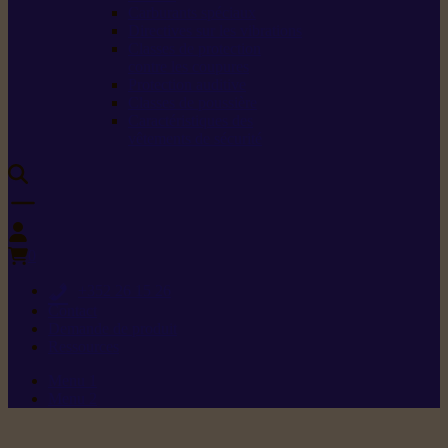
Carburants spéciaux
Directives sur les vibrations
Classes de protection
contre les coupures
Protection auditive
Classes de poussière
Caractéristiques des
vêtements de sécurité
0
+352 26 15 26
Contact
Demande de produit
Ressources
Menu 1
Menu 2