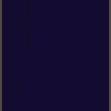
Scarificateurs
Motoculteurs / motobineuses
Tracteurs tondeuses
Tarières
Atomiseurs / pulvérisateurs
Nettoyer
Nettoyeurs haute pression
Aspirateurs eau / poussière
Balayeuses
Broyeurs de végétaux
Souffleurs /
Aspirateurs de feuilles
Approvisionnement
Gestion d’énergie
Pompes à eau
ETESIA
Machine à brosser et scarifier
les mauvaises herbes
Tondeuses tout-terrain
Tondeuses autoportées
Tondeuses à gazon
ET-Lander
SUNSEEKER
X3 GEN-2
X4