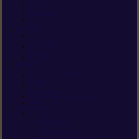
X5 Gen 2
X7 Gen 2
X7 Plus Gen 2
X9
X9 Plus
SILKY
Haches
Lames et pièces
Scies à perche
Scies fixes
Scies pliantes
FELCO
Sécateurs
Sécateur électrique portable
Scies à tirer
Outils de jardin
Outils de cuisine
Couteaux pour le greffage et la taille
Édition spéciale
ACCESSOIRES
Accessoires pour
Tronçonneuses
Taille-haies /
taille-haies sur perche
Coupe-bordures / coupes-herbes