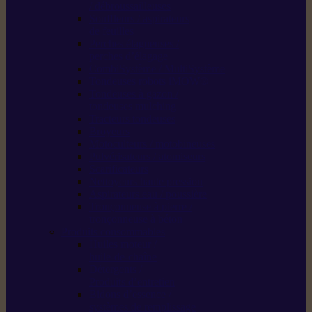
/ débroussailleuses
Souffleurs / aspirateurs
de feuilles
Perches élagueuses /
perches d’élagage
CombiSystème / MultiSystème
Tondeuses robots iMOW®
Tondeuses à gazon /
tondeuses mulching
Tracteurs tondeuses
Broyeurs
Motoculteurs / motobineuses
Pulvérisateurs / atomiseurs
Scarificateurs
Nettoyeurs haute pression
Aspirateurs eau / poussière
Tronçonneuse à pierre /
tronçonneuse à béton
Produits consommables
Huiles moteur /
huile-de-chaîne
Détergents /
Produits d’entretien
Bidons d’essence /
systèmes de remplissage