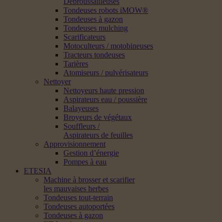
Débroussailleuses
Tondeuses robots iMOW®
Tondeuses à gazon
Tondeuses mulching
Scarificateurs
Motoculteurs / motobineuses
Tracteurs tondeuses
Tarières
Atomiseurs / pulvérisateurs
Nettoyer
Nettoyeurs haute pression
Aspirateurs eau / poussière
Balayeuses
Broyeurs de végétaux
Souffleurs /
Aspirateurs de feuilles
Approvisionnement
Gestion d’énergie
Pompes à eau
ETESIA
Machine à brosser et scarifier
les mauvaises herbes
Tondeuses tout-terrain
Tondeuses autoportées
Tondeuses à gazon