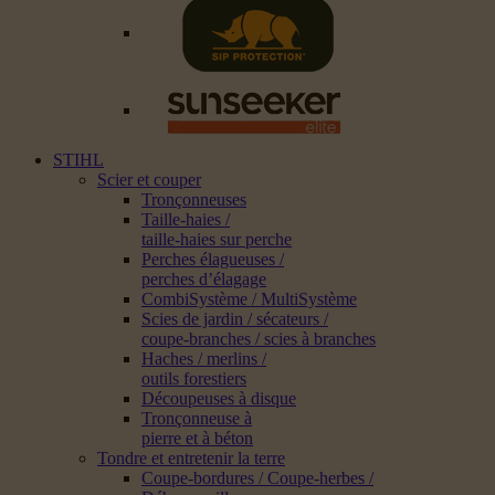
STIHL
Scier et couper
Tronçonneuses
Taille-haies /
taille-haies sur perche
Perches élagueuses /
perches d’élagage
CombiSystème / MultiSystème
Scies de jardin / sécateurs /
coupe-branches / scies à branches
Haches / merlins /
outils forestiers
Découpeuses à disque
Tronçonneuse à
pierre et à béton
Tondre et entretenir la terre
Coupe-bordures / Coupe-herbes /