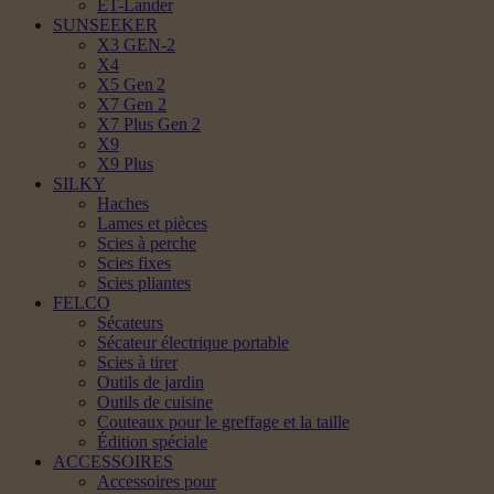
ET-Lander
SUNSEEKER
X3 GEN-2
X4
X5 Gen 2
X7 Gen 2
X7 Plus Gen 2
X9
X9 Plus
SILKY
Haches
Lames et pièces
Scies à perche
Scies fixes
Scies pliantes
FELCO
Sécateurs
Sécateur électrique portable
Scies à tirer
Outils de jardin
Outils de cuisine
Couteaux pour le greffage et la taille
Édition spéciale
ACCESSOIRES
Accessoires pour