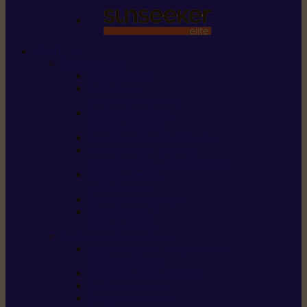
STIHL
Scier et couper
Tronçonneuses
Taille-haies /
taille-haies sur perche
Perches élagueuses /
perches d’élagage
CombiSystème / MultiSystème
Scies de jardin / sécateurs /
coupe-branches / scies à branches
Haches / merlins /
outils forestiers
Découpeuses à disque
Tronçonneuse à
pierre et à béton
Tondre et entretenir la terre
Coupe-bordures / Coupe-herbes /
Débroussailleuses
Tondeuses robots iMOW®
Tondeuses à gazon
Tondeuses mulching