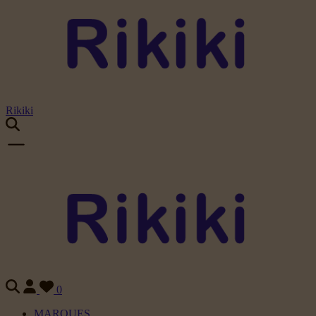
Rikiki
0
MARQUES