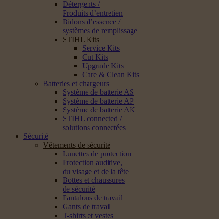
Détergents /
Produits d’entretien
Bidons d’essence /
systèmes de remplissage
STIHL Kits
Service Kits
Cut Kits
Upgrade Kits
Care & Clean Kits
Batteries et chargeurs
Système de batterie AS
Système de batterie AP
Système de batterie AK
STIHL connected /
solutions connectées
Sécurité
Vêtements de sécurité
Lunettes de protection
Protection auditive,
du visage et de la tête
Bottes et chaussures
de sécurité
Pantalons de travail
Gants de travail
T-shirts et vestes