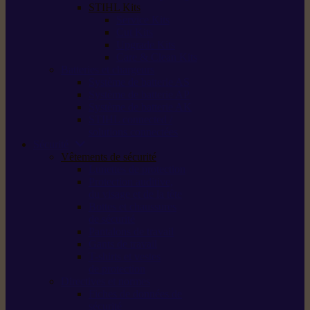
STIHL Kits
Service Kits
Cut Kits
Upgrade Kits
Care & Clean Kits
Batteries et chargeurs
Système de batterie AS
Système de batterie AP
Système de batterie AK
STIHL connected /
solutions connectées
Sécurité
Vêtements de sécurité
Lunettes de protection
Protection auditive,
du visage et de la tête
Bottes et chaussures
de sécurité
Pantalons de travail
Gants de travail
T-shirts et vestes
de protection
Directives et normes
Fiches de données de
sécurité