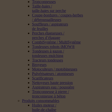
Tronçonneuses
Taille-haies /
taille-haies sur perche
Coupe-bordures / coupes-herbes
/ débroussailleuses
Souffleurs / aspirateurs
de feuilles
Perches élagueuses /
perches d’élagage
CombiSystème / MultiSystème
Tondeuses robots iMOW®
Tondeuses à gazon /
tondeuses mulching
Tracteurs tondeuses
Broyeurs
Motoculteurs / motobineuses
Pulvérisateurs / atomiseurs
Scarificateurs
Nettoyeurs haute pression
Aspirateurs eau / poussière
Tronçonneuse à pierre /
tronçonneuse à béton
Produits consommables
Huiles moteur /
huile-de-chaîne