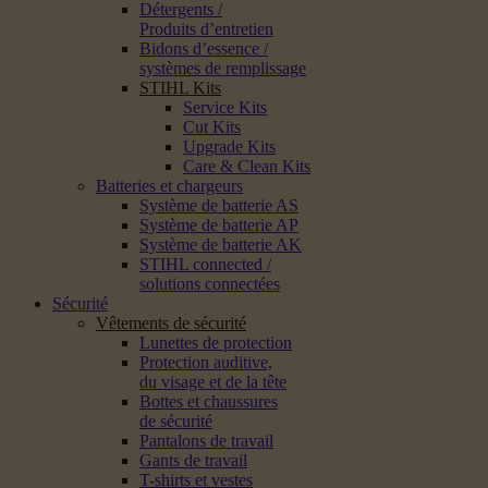
Détergents /
Produits d’entretien
Bidons d’essence /
systèmes de remplissage
STIHL Kits
Service Kits
Cut Kits
Upgrade Kits
Care & Clean Kits
Batteries et chargeurs
Système de batterie AS
Système de batterie AP
Système de batterie AK
STIHL connected /
solutions connectées
Sécurité
Vêtements de sécurité
Lunettes de protection
Protection auditive,
du visage et de la tête
Bottes et chaussures
de sécurité
Pantalons de travail
Gants de travail
T-shirts et vestes