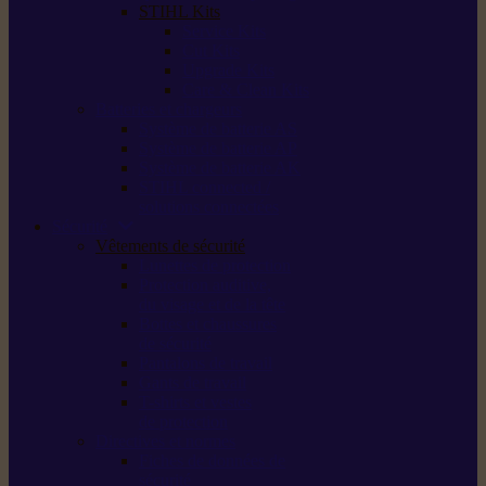
STIHL Kits
Service Kits
Cut Kits
Upgrade Kits
Care & Clean Kits
Batteries et chargeurs
Système de batterie AS
Système de batterie AP
Système de batterie AK
STIHL connected /
solutions connectées
Sécurité
Vêtements de sécurité
Lunettes de protection
Protection auditive,
du visage et de la tête
Bottes et chaussures
de sécurité
Pantalons de travail
Gants de travail
T-shirts et vestes
de protection
Directives et normes
Fiches de données de
sécurité