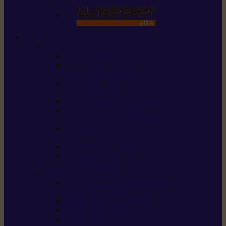
STIHL
Scier et couper
Tronçonneuses
Taille-haies /
taille-haies sur perche
Perches élagueuses /
perches d’élagage
CombiSystème / MultiSystème
Scies de jardin / sécateurs /
coupe-branches / scies à branches
Haches / merlins /
outils forestiers
Découpeuses à disque
Tronçonneuse à
pierre et à béton
Tondre et entretenir la terre
Coupe-bordures / Coupe-herbes /
Débroussailleuses
Tondeuses robots iMOW®
Tondeuses à gazon
Tondeuses mulching