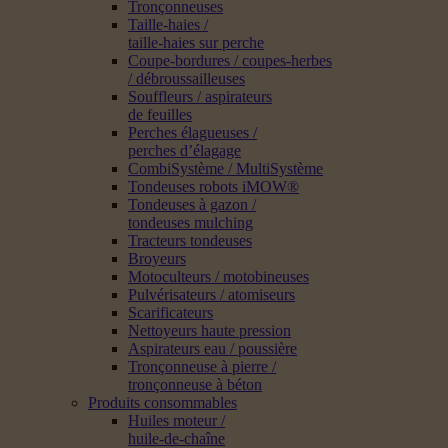
Tronçonneuses
Taille-haies /
taille-haies sur perche
Coupe-bordures / coupes-herbes
/ débroussailleuses
Souffleurs / aspirateurs
de feuilles
Perches élagueuses /
perches d’élagage
CombiSystème / MultiSystème
Tondeuses robots iMOW®
Tondeuses à gazon /
tondeuses mulching
Tracteurs tondeuses
Broyeurs
Motoculteurs / motobineuses
Pulvérisateurs / atomiseurs
Scarificateurs
Nettoyeurs haute pression
Aspirateurs eau / poussière
Tronçonneuse à pierre /
tronçonneuse à béton
Produits consommables
Huiles moteur /
huile-de-chaîne