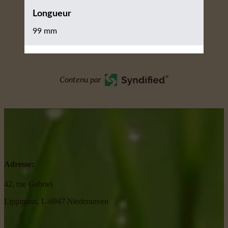
Longueur
99 mm
Contenu par
Adresse:
42, rue Gabriel
Lippmann, L-6947 Niederanven