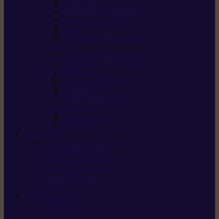
Scarificateurs
Motoculteurs / motobineuses
Tracteurs tondeuses
Tarières
Atomiseurs / pulvérisateurs
Nettoyer
Nettoyeurs haute pression
Aspirateurs eau / poussière
Balayeuses
Broyeurs de végétaux
Souffleurs /
Aspirateurs de feuilles
Approvisionnement
Gestion d’énergie
Pompes à eau
ETESIA
Machine à brosser et scarifier
les mauvaises herbes
Tondeuses tout-terrain
Tondeuses autoportées
Tondeuses à gazon
ET-Lander
SUNSEEKER
X3 GEN-2
X4