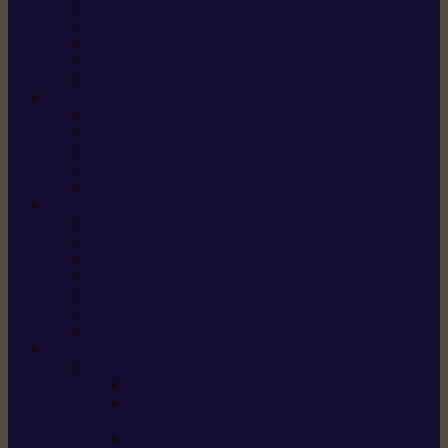
X5 Gen 2
X7 Gen 2
X7 Plus Gen 2
X9
X9 Plus
SILKY
Haches
Lames et pièces
Scies à perche
Scies fixes
Scies pliantes
FELCO
Sécateurs
Sécateur électrique portable
Scies à tirer
Outils de jardin
Outils de cuisine
Couteaux pour le greffage et la taille
Édition spéciale
ACCESSOIRES
Accessoires pour
Tronçonneuses
Taille-haies /
taille-haies sur perche
Coupe-bordures / coupes-herbes