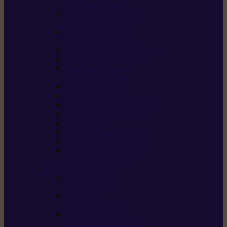
/ débroussailleuses
Souffleurs / aspirateurs
de feuilles
Perches élagueuses /
perches d’élagage
CombiSystème / MultiSystème
Tondeuses robots iMOW®
Tondeuses à gazon /
tondeuses mulching
Tracteurs tondeuses
Broyeurs
Motoculteurs / motobineuses
Pulvérisateurs / atomiseurs
Scarificateurs
Nettoyeurs haute pression
Aspirateurs eau / poussière
Tronçonneuse à pierre /
tronçonneuse à béton
Produits consommables
Huiles moteur /
huile-de-chaîne
Détergents /
Produits d’entretien
Bidons d’essence /
systèmes de remplissage