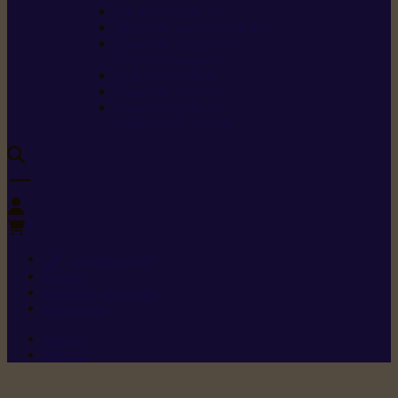
Carburants spéciaux
Directives sur les vibrations
Classes de protection
contre les coupures
Protection auditive
Classes de poussière
Caractéristiques des
vêtements de sécurité
0
+352 26 15 26
Contact
Demande de produit
Ressources
Menu 1
Menu 2