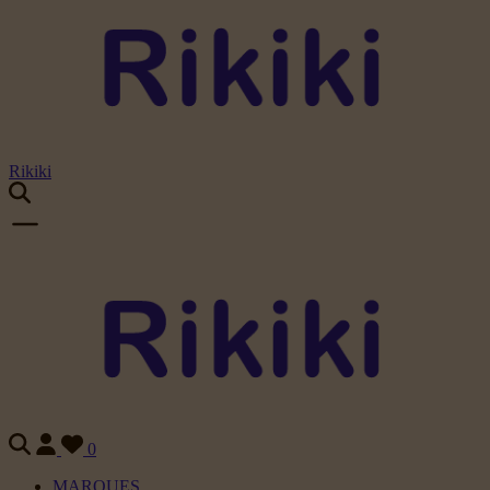
Rikiki
0
MARQUES