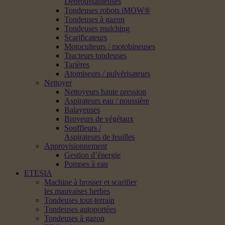
Débroussailleuses
Tondeuses robots iMOW®
Tondeuses à gazon
Tondeuses mulching
Scarificateurs
Motoculteurs / motobineuses
Tracteurs tondeuses
Tarières
Atomiseurs / pulvérisateurs
Nettoyer
Nettoyeurs haute pression
Aspirateurs eau / poussière
Balayeuses
Broyeurs de végétaux
Souffleurs /
Aspirateurs de feuilles
Approvisionnement
Gestion d’énergie
Pompes à eau
ETESIA
Machine à brosser et scarifier
les mauvaises herbes
Tondeuses tout-terrain
Tondeuses autoportées
Tondeuses à gazon