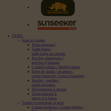
STIHL
Scier et couper
Tronçonneuses
Taille-haies /
taille-haies sur perche
Perches élagueuses /
perches d’élagage
CombiSystème / MultiSystème
Scies de jardin / sécateurs /
coupe-branches / scies à branches
Haches / merlins /
outils forestiers
Découpeuses à disque
Tronçonneuse à
pierre et à béton
Tondre et entretenir la terre
Coupe-bordures / Coupe-herbes /