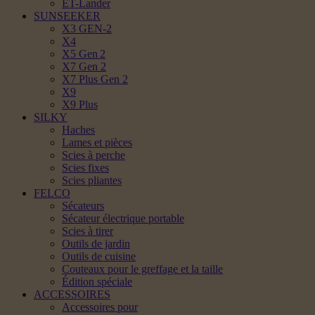
ET-Lander
SUNSEEKER
X3 GEN-2
X4
X5 Gen 2
X7 Gen 2
X7 Plus Gen 2
X9
X9 Plus
SILKY
Haches
Lames et pièces
Scies à perche
Scies fixes
Scies pliantes
FELCO
Sécateurs
Sécateur électrique portable
Scies à tirer
Outils de jardin
Outils de cuisine
Couteaux pour le greffage et la taille
Édition spéciale
ACCESSOIRES
Accessoires pour