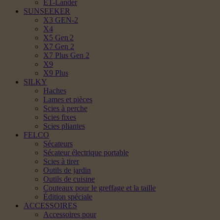
ET-Lander
SUNSEEKER
X3 GEN-2
X4
X5 Gen 2
X7 Gen 2
X7 Plus Gen 2
X9
X9 Plus
SILKY
Haches
Lames et pièces
Scies à perche
Scies fixes
Scies pliantes
FELCO
Sécateurs
Sécateur électrique portable
Scies à tirer
Outils de jardin
Outils de cuisine
Couteaux pour le greffage et la taille
Édition spéciale
ACCESSOIRES
Accessoires pour