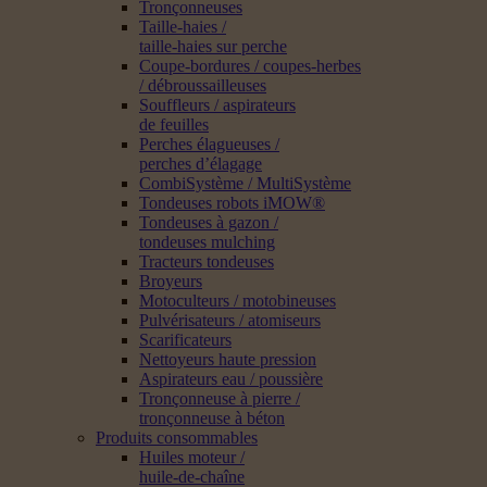
Tronçonneuses
Taille-haies /
taille-haies sur perche
Coupe-bordures / coupes-herbes
/ débroussailleuses
Souffleurs / aspirateurs
de feuilles
Perches élagueuses /
perches d’élagage
CombiSystème / MultiSystème
Tondeuses robots iMOW®
Tondeuses à gazon /
tondeuses mulching
Tracteurs tondeuses
Broyeurs
Motoculteurs / motobineuses
Pulvérisateurs / atomiseurs
Scarificateurs
Nettoyeurs haute pression
Aspirateurs eau / poussière
Tronçonneuse à pierre /
tronçonneuse à béton
Produits consommables
Huiles moteur /
huile-de-chaîne