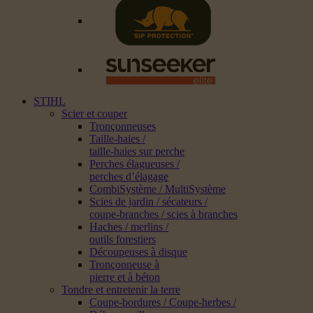
STIHL
Scier et couper
Tronçonneuses
Taille-haies /
taille-haies sur perche
Perches élagueuses /
perches d’élagage
CombiSystème / MultiSystème
Scies de jardin / sécateurs /
coupe-branches / scies à branches
Haches / merlins /
outils forestiers
Découpeuses à disque
Tronçonneuse à
pierre et à béton
Tondre et entretenir la terre
Coupe-bordures / Coupe-herbes /