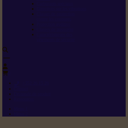
Carburants spéciaux
Directives sur les vibrations
Classes de protection
contre les coupures
Protection auditive
Classes de poussière
Caractéristiques des
vêtements de sécurité
0
+352 26 15 26
Contact
Demande de produit
Ressources
Menu 1
Menu 2