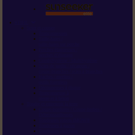
STIHL
Scier et couper
Tronçonneuses
Taille-haies /
taille-haies sur perche
Perches élagueuses /
perches d’élagage
CombiSystème / MultiSystème
Scies de jardin / sécateurs /
coupe-branches / scies à branches
Haches / merlins /
outils forestiers
Découpeuses à disque
Tronçonneuse à
pierre et à béton
Tondre et entretenir la terre
Coupe-bordures / Coupe-herbes /
Débroussailleuses
Tondeuses robots iMOW®
Tondeuses à gazon
Tondeuses mulching