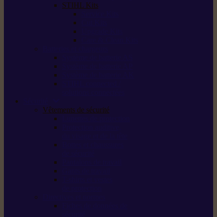
STIHL Kits
Service Kits
Cut Kits
Upgrade Kits
Care & Clean Kits
Batteries et chargeurs
Système de batterie AS
Système de batterie AP
Système de batterie AK
STIHL connected /
solutions connectées
Sécurité
Vêtements de sécurité
Lunettes de protection
Protection auditive,
du visage et de la tête
Bottes et chaussures
de sécurité
Pantalons de travail
Gants de travail
T-shirts et vestes
de protection
Directives et normes
Fiches de données de
sécurité