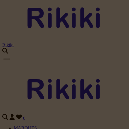
Rikiki
0
MARQUES