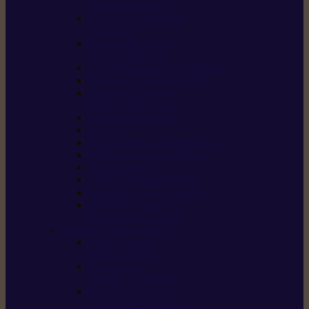
/ débroussailleuses
Souffleurs / aspirateurs
de feuilles
Perches élagueuses /
perches d’élagage
CombiSystème / MultiSystème
Tondeuses robots iMOW®
Tondeuses à gazon /
tondeuses mulching
Tracteurs tondeuses
Broyeurs
Motoculteurs / motobineuses
Pulvérisateurs / atomiseurs
Scarificateurs
Nettoyeurs haute pression
Aspirateurs eau / poussière
Tronçonneuse à pierre /
tronçonneuse à béton
Produits consommables
Huiles moteur /
huile-de-chaîne
Détergents /
Produits d’entretien
Bidons d’essence /
systèmes de remplissage