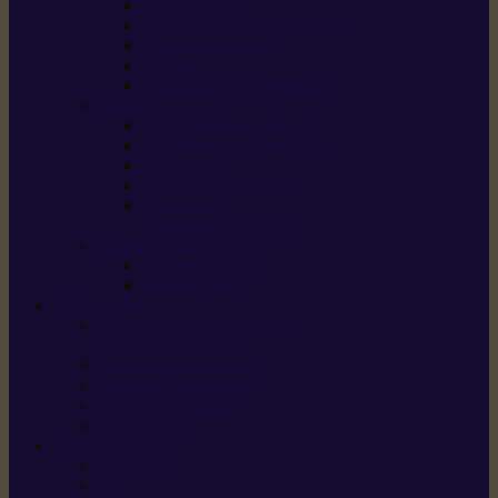
Scarificateurs
Motoculteurs / motobineuses
Tracteurs tondeuses
Tarières
Atomiseurs / pulvérisateurs
Nettoyer
Nettoyeurs haute pression
Aspirateurs eau / poussière
Balayeuses
Broyeurs de végétaux
Souffleurs /
Aspirateurs de feuilles
Approvisionnement
Gestion d’énergie
Pompes à eau
ETESIA
Machine à brosser et scarifier
les mauvaises herbes
Tondeuses tout-terrain
Tondeuses autoportées
Tondeuses à gazon
ET-Lander
SUNSEEKER
X3 GEN-2
X4