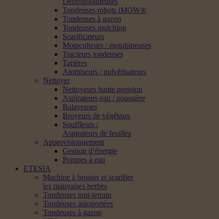
Débroussailleuses
Tondeuses robots iMOW®
Tondeuses à gazon
Tondeuses mulching
Scarificateurs
Motoculteurs / motobineuses
Tracteurs tondeuses
Tarières
Atomiseurs / pulvérisateurs
Nettoyer
Nettoyeurs haute pression
Aspirateurs eau / poussière
Balayeuses
Broyeurs de végétaux
Souffleurs /
Aspirateurs de feuilles
Approvisionnement
Gestion d’énergie
Pompes à eau
ETESIA
Machine à brosser et scarifier
les mauvaises herbes
Tondeuses tout-terrain
Tondeuses autoportées
Tondeuses à gazon