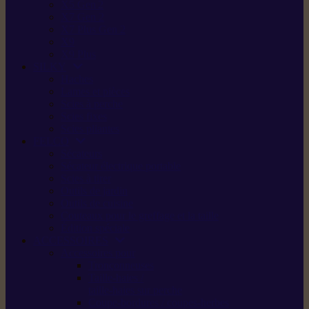
X5 Gen 2
X7 Gen 2
X7 Plus Gen 2
X9
X9 Plus
SILKY
Haches
Lames et pièces
Scies à perche
Scies fixes
Scies pliantes
FELCO
Sécateurs
Sécateur électrique portable
Scies à tirer
Outils de jardin
Outils de cuisine
Couteaux pour le greffage et la taille
Édition spéciale
ACCESSOIRES
Accessoires pour
Tronçonneuses
Taille-haies /
taille-haies sur perche
Coupe-bordures / coupes-herbes