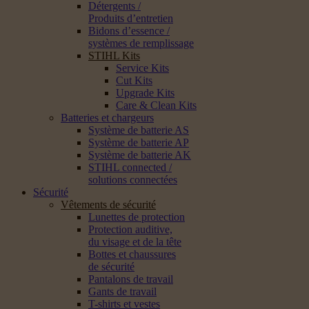
Détergents /
Produits d’entretien
Bidons d’essence /
systèmes de remplissage
STIHL Kits
Service Kits
Cut Kits
Upgrade Kits
Care & Clean Kits
Batteries et chargeurs
Système de batterie AS
Système de batterie AP
Système de batterie AK
STIHL connected /
solutions connectées
Sécurité
Vêtements de sécurité
Lunettes de protection
Protection auditive,
du visage et de la tête
Bottes et chaussures
de sécurité
Pantalons de travail
Gants de travail
T-shirts et vestes