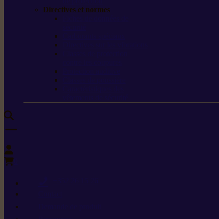
de protection
Directives et normes
Fiches de données de
sécurité
Carburants spéciaux
Directives sur les vibrations
Classes de protection
contre les coupures
Protection auditive
Classes de poussière
Caractéristiques des
vêtements de sécurité
0
+352 26 15 26
Contact
Demande de produit