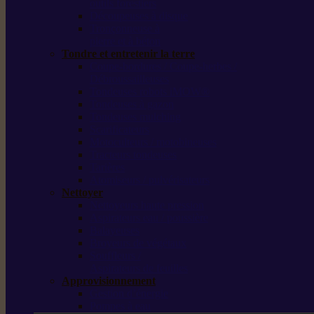
outils forestiers
Découpeuses à disque
Tronçonneuse à
pierre et à béton
Tondre et entretenir la terre
Coupe-bordures / Coupe-herbes /
Débroussailleuses
Tondeuses robots iMOW®
Tondeuses à gazon
Tondeuses mulching
Scarificateurs
Motoculteurs / motobineuses
Tracteurs tondeuses
Tarières
Atomiseurs / pulvérisateurs
Nettoyer
Nettoyeurs haute pression
Aspirateurs eau / poussière
Balayeuses
Broyeurs de végétaux
Souffleurs /
Aspirateurs de feuilles
Approvisionnement
Gestion d’énergie
Pompes à eau