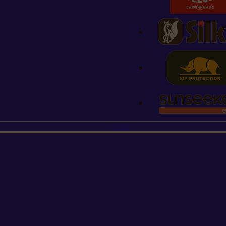
STIHL