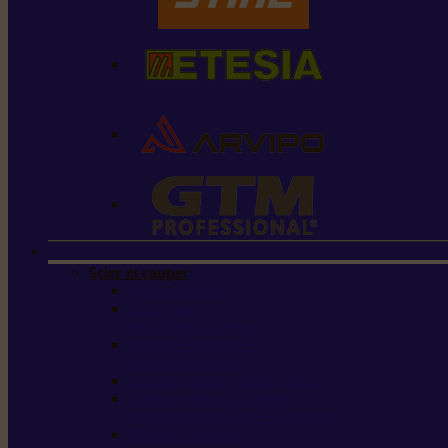
Scier et couper
Tronçonneuses
Taille-haies /
taille-haies sur perche
Perches élagueuses /
perches d’élagage
CombiSystème / MultiSystème
Scies de jardin / sécateurs /
coupe-branches / scies à branches
Haches / merlins /