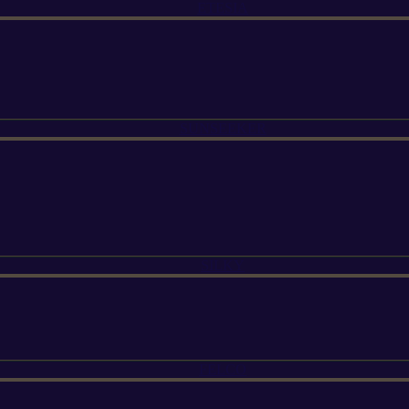
ETESIA
SUNSEEKER
SILKY
FELCO