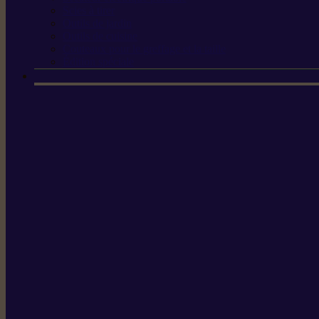
Scies à tirer
Outils de jardin
Outils de cuisine
Couteaux pour le greffage et la taille
Édition spéciale