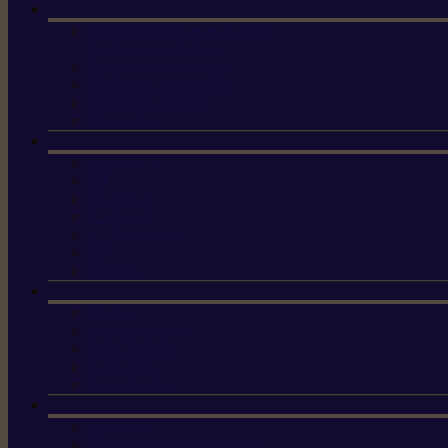
Machine à brosser et scarifier
les mauvaises herbes
Tondeuses tout-terrain
Tondeuses autoportées
Tondeuses à gazon
ET-Lander
X3 GEN-2
X4
X5 Gen 2
X7 Gen 2
X7 Plus Gen 2
X9
X9 Plus
Haches
Lames et pièces
Scies à perche
Scies fixes
Scies pliantes
Sécateurs
Sécateur électrique portable