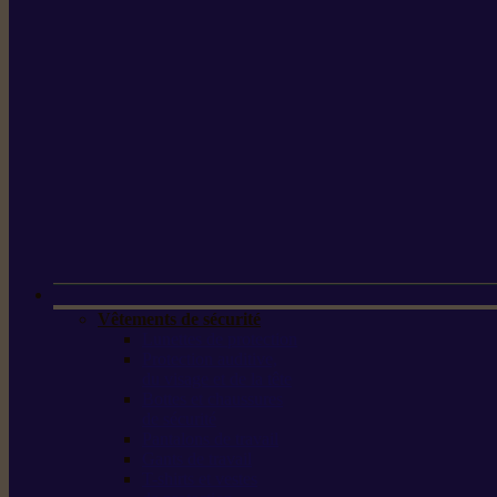
Vêtements de sécurité
Lunettes de protection
Protection auditive,
du visage et de la tête
Bottes et chaussures
de sécurité
Pantalons de travail
Gants de travail
T-shirts et vestes