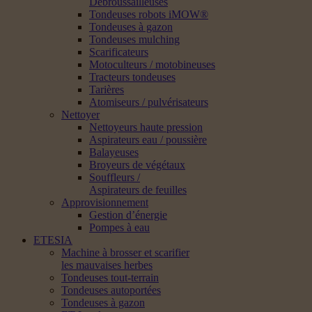
Débroussailleuses
Tondeuses robots iMOW®
Tondeuses à gazon
Tondeuses mulching
Scarificateurs
Motoculteurs / motobineuses
Tracteurs tondeuses
Tarières
Atomiseurs / pulvérisateurs
Nettoyer
Nettoyeurs haute pression
Aspirateurs eau / poussière
Balayeuses
Broyeurs de végétaux
Souffleurs /
Aspirateurs de feuilles
Approvisionnement
Gestion d’énergie
Pompes à eau
ETESIA
Machine à brosser et scarifier
les mauvaises herbes
Tondeuses tout-terrain
Tondeuses autoportées
Tondeuses à gazon