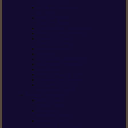
/ débroussailleuses
Souffleurs / aspirateurs
de feuilles
Perches élagueuses /
perches d’élagage
CombiSystème / MultiSystème
Tondeuses robots iMOW®
Tondeuses à gazon /
tondeuses mulching
Tracteurs tondeuses
Broyeurs
Motoculteurs / motobineuses
Pulvérisateurs / atomiseurs
Scarificateurs
Nettoyeurs haute pression
Aspirateurs eau / poussière
Tronçonneuse à pierre /
tronçonneuse à béton
Produits consommables
Huiles moteur /
huile-de-chaîne
Détergents /
Produits d’entretien
Bidons d’essence /
systèmes de remplissage