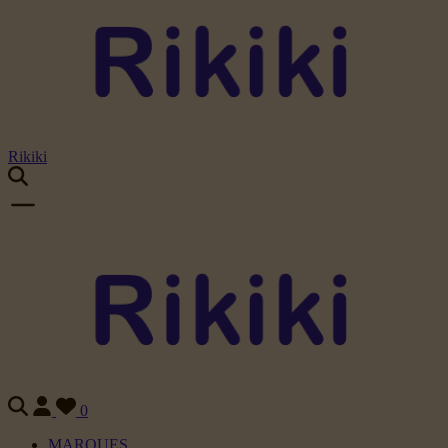
Rikiki
0
MARQUES