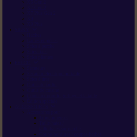
X5 Gen 2
X7 Gen 2
X7 Plus Gen 2
X9
X9 Plus
SILKY
Haches
Lames et pièces
Scies à perche
Scies fixes
Scies pliantes
FELCO
Sécateurs
Sécateur électrique portable
Scies à tirer
Outils de jardin
Outils de cuisine
Couteaux pour le greffage et la taille
Édition spéciale
ACCESSOIRES
Accessoires pour
Tronçonneuses
Taille-haies /
taille-haies sur perche
Coupe-bordures / coupes-herbes