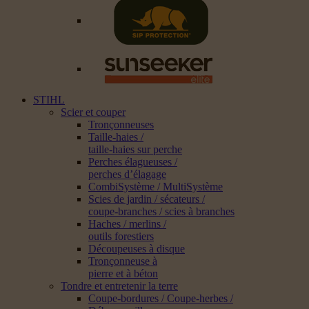
STIHL
Scier et couper
Tronçonneuses
Taille-haies /
taille-haies sur perche
Perches élagueuses /
perches d’élagage
CombiSystème / MultiSystème
Scies de jardin / sécateurs /
coupe-branches / scies à branches
Haches / merlins /
outils forestiers
Découpeuses à disque
Tronçonneuse à
pierre et à béton
Tondre et entretenir la terre
Coupe-bordures / Coupe-herbes /