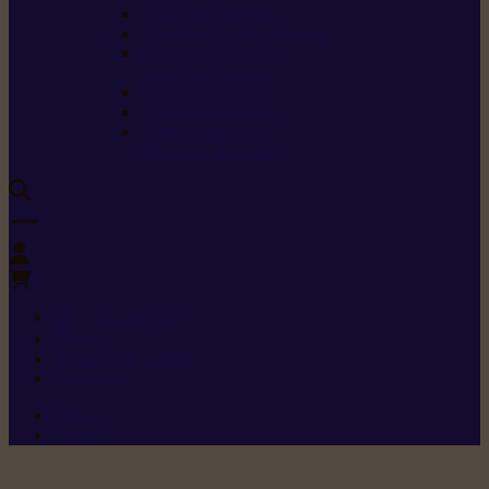
Carburants spéciaux
Directives sur les vibrations
Classes de protection
contre les coupures
Protection auditive
Classes de poussière
Caractéristiques des
vêtements de sécurité
0
+352 26 15 26
Contact
Demande de produit
Ressources
Menu 1
Menu 2