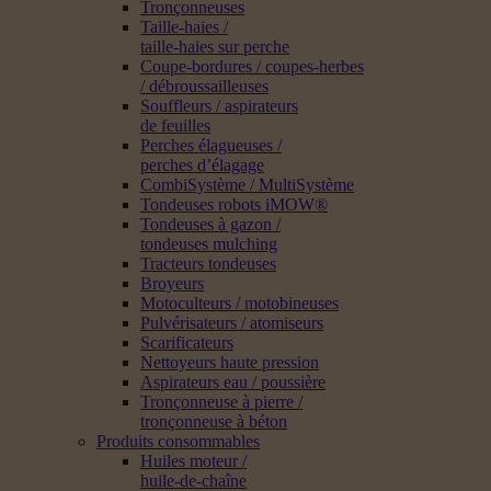
Tronçonneuses
Taille-haies /
taille-haies sur perche
Coupe-bordures / coupes-herbes
/ débroussailleuses
Souffleurs / aspirateurs
de feuilles
Perches élagueuses /
perches d’élagage
CombiSystème / MultiSystème
Tondeuses robots iMOW®
Tondeuses à gazon /
tondeuses mulching
Tracteurs tondeuses
Broyeurs
Motoculteurs / motobineuses
Pulvérisateurs / atomiseurs
Scarificateurs
Nettoyeurs haute pression
Aspirateurs eau / poussière
Tronçonneuse à pierre /
tronçonneuse à béton
Produits consommables
Huiles moteur /
huile-de-chaîne