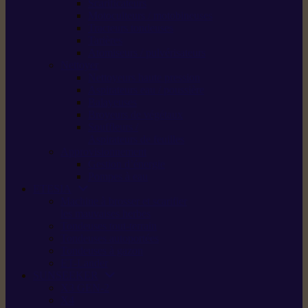
Scarificateurs
Motoculteurs / motobineuses
Tracteurs tondeuses
Tarières
Atomiseurs / pulvérisateurs
Nettoyer
Nettoyeurs haute pression
Aspirateurs eau / poussière
Balayeuses
Broyeurs de végétaux
Souffleurs /
Aspirateurs de feuilles
Approvisionnement
Gestion d’énergie
Pompes à eau
ETESIA
Machine à brosser et scarifier
les mauvaises herbes
Tondeuses tout-terrain
Tondeuses autoportées
Tondeuses à gazon
ET-Lander
SUNSEEKER
X3 GEN-2
X4