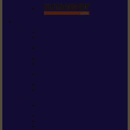
STIHL
Scier et couper
Tronçonneuses
Taille-haies /
taille-haies sur perche
Perches élagueuses /
perches d’élagage
CombiSystème / MultiSystème
Scies de jardin / sécateurs /
coupe-branches / scies à branches
Haches / merlins /
outils forestiers
Découpeuses à disque
Tronçonneuse à
pierre et à béton
Tondre et entretenir la terre
Coupe-bordures / Coupe-herbes /
Débroussailleuses
Tondeuses robots iMOW®
Tondeuses à gazon
Tondeuses mulching