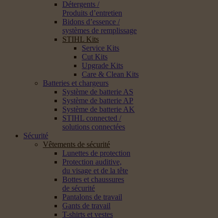
Détergents /
Produits d’entretien
Bidons d’essence /
systèmes de remplissage
STIHL Kits
Service Kits
Cut Kits
Upgrade Kits
Care & Clean Kits
Batteries et chargeurs
Système de batterie AS
Système de batterie AP
Système de batterie AK
STIHL connected /
solutions connectées
Sécurité
Vêtements de sécurité
Lunettes de protection
Protection auditive,
du visage et de la tête
Bottes et chaussures
de sécurité
Pantalons de travail
Gants de travail
T-shirts et vestes