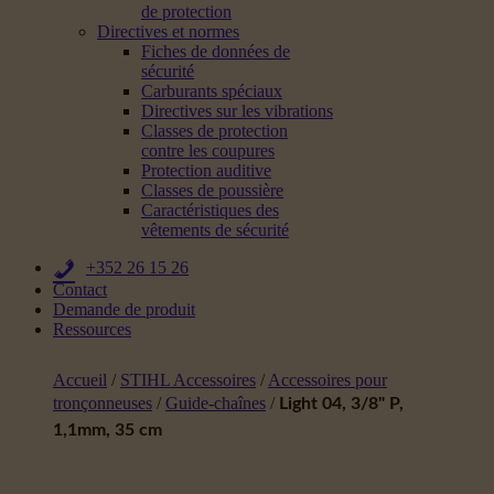
de protection
Directives et normes
Fiches de données de
sécurité
Carburants spéciaux
Directives sur les vibrations
Classes de protection
contre les coupures
Protection auditive
Classes de poussière
Caractéristiques des
vêtements de sécurité
+352 26 15 26
Contact
Demande de produit
Ressources
Accueil
/
STIHL Accessoires
/
Accessoires pour
tronçonneuses
/
Guide-chaînes
/
Light 04, 3/8" P,
1,1mm, 35 cm