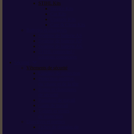
STIHL Kits
Service Kits
Cut Kits
Upgrade Kits
Care & Clean Kits
Batteries et chargeurs
Système de batterie AS
Système de batterie AP
Système de batterie AK
STIHL connected /
solutions connectées
Sécurité
Vêtements de sécurité
Lunettes de protection
Protection auditive,
du visage et de la tête
Bottes et chaussures
de sécurité
Pantalons de travail
Gants de travail
T-shirts et vestes
de protection
Directives et normes
Fiches de données de
sécurité