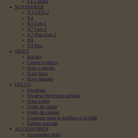
ET-Lander
SUNSEEKER
X3 GEN-2
X4
X5 Gen 2
X7 Gen 2
X7 Plus Gen 2
X9
X9 Plus
SILKY
Haches
Lames et pièces
Scies à perche
Scies fixes
Scies pliantes
FELCO
Sécateurs
Sécateur électrique portable
Scies à tirer
Outils de jardin
Outils de cuisine
Couteaux pour le greffage et la taille
Édition spéciale
ACCESSOIRES
Accessoires pour