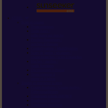
STIHL
Scier et couper
Tronçonneuses
Taille-haies /
taille-haies sur perche
Perches élagueuses /
perches d’élagage
CombiSystème / MultiSystème
Scies de jardin / sécateurs /
coupe-branches / scies à branches
Haches / merlins /
outils forestiers
Découpeuses à disque
Tronçonneuse à
pierre et à béton
Tondre et entretenir la terre
Coupe-bordures / Coupe-herbes /
Débroussailleuses
Tondeuses robots iMOW®
Tondeuses à gazon
Tondeuses mulching