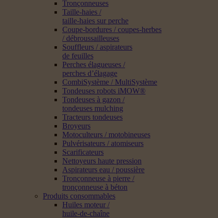
Tronçonneuses
Taille-haies /
taille-haies sur perche
Coupe-bordures / coupes-herbes
/ débroussailleuses
Souffleurs / aspirateurs
de feuilles
Perches élagueuses /
perches d’élagage
CombiSystème / MultiSystème
Tondeuses robots iMOW®
Tondeuses à gazon /
tondeuses mulching
Tracteurs tondeuses
Broyeurs
Motoculteurs / motobineuses
Pulvérisateurs / atomiseurs
Scarificateurs
Nettoyeurs haute pression
Aspirateurs eau / poussière
Tronçonneuse à pierre /
tronçonneuse à béton
Produits consommables
Huiles moteur /
huile-de-chaîne