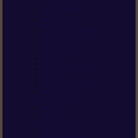
/ débroussailleuses
Souffleurs / aspirateurs
de feuilles
Perches élagueuses /
perches d’élagage
CombiSystème / MultiSystème
Tondeuses robots iMOW®
Tondeuses à gazon /
tondeuses mulching
Tracteurs tondeuses
Broyeurs
Motoculteurs / motobineuses
Pulvérisateurs / atomiseurs
Scarificateurs
Nettoyeurs haute pression
Aspirateurs eau / poussière
Tronçonneuse à pierre /
tronçonneuse à béton
Produits consommables
Huiles moteur /
huile-de-chaîne
Détergents /
Produits d’entretien
Bidons d’essence /
systèmes de remplissage