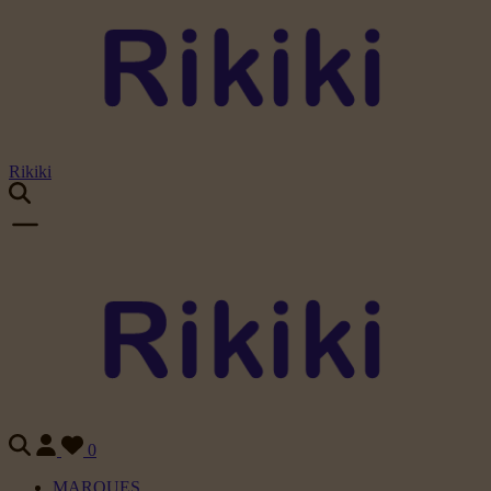
Rikiki
0
MARQUES