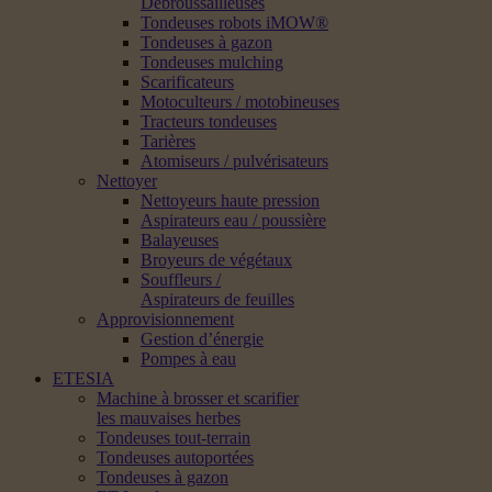
Débroussailleuses
Tondeuses robots iMOW®
Tondeuses à gazon
Tondeuses mulching
Scarificateurs
Motoculteurs / motobineuses
Tracteurs tondeuses
Tarières
Atomiseurs / pulvérisateurs
Nettoyer
Nettoyeurs haute pression
Aspirateurs eau / poussière
Balayeuses
Broyeurs de végétaux
Souffleurs /
Aspirateurs de feuilles
Approvisionnement
Gestion d’énergie
Pompes à eau
ETESIA
Machine à brosser et scarifier
les mauvaises herbes
Tondeuses tout-terrain
Tondeuses autoportées
Tondeuses à gazon