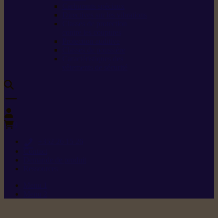
Carburants spéciaux
Directives sur les vibrations
Classes de protection
contre les coupures
Protection auditive
Classes de poussière
Caractéristiques des
vêtements de sécurité
0
+352 26 15 26
Contact
Demande de produit
Ressources
Menu 1
Menu 2