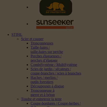
STIHL
Scier et couper
Tronçonneuses
Taille-haies /
taille-haies sur perche
Perches élagueuses /
perches d’élagage
CombiSystème / MultiSystème
Scies de jardin / sécateurs /
coupe-branches / scies à branches
Haches / merlins /
outils forestiers
Découpeuses à disque
Tronçonneuse à
pierre et à béton
Tondre et entretenir la terre
Coupe-bordures / Coupe-herbes /