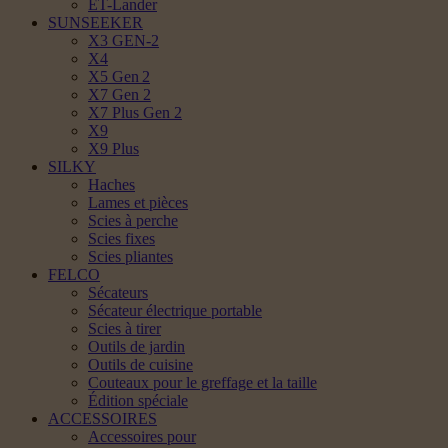
ET-Lander
SUNSEEKER
X3 GEN-2
X4
X5 Gen 2
X7 Gen 2
X7 Plus Gen 2
X9
X9 Plus
SILKY
Haches
Lames et pièces
Scies à perche
Scies fixes
Scies pliantes
FELCO
Sécateurs
Sécateur électrique portable
Scies à tirer
Outils de jardin
Outils de cuisine
Couteaux pour le greffage et la taille
Édition spéciale
ACCESSOIRES
Accessoires pour