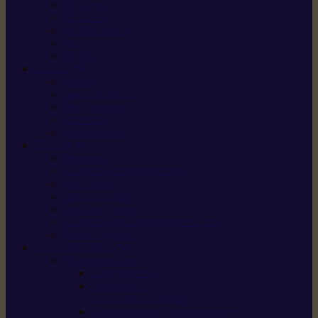
X5 Gen 2
X7 Gen 2
X7 Plus Gen 2
X9
X9 Plus
SILKY
Haches
Lames et pièces
Scies à perche
Scies fixes
Scies pliantes
FELCO
Sécateurs
Sécateur électrique portable
Scies à tirer
Outils de jardin
Outils de cuisine
Couteaux pour le greffage et la taille
Édition spéciale
ACCESSOIRES
Accessoires pour
Tronçonneuses
Taille-haies /
taille-haies sur perche
Coupe-bordures / coupes-herbes