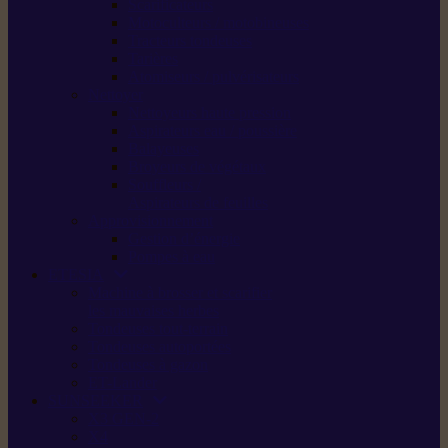
Scarificateurs
Motoculteurs / motobineuses
Tracteurs tondeuses
Tarières
Atomiseurs / pulvérisateurs
Nettoyer
Nettoyeurs haute pression
Aspirateurs eau / poussière
Balayeuses
Broyeurs de végétaux
Souffleurs /
Aspirateurs de feuilles
Approvisionnement
Gestion d’énergie
Pompes à eau
ETESIA
Machine à brosser et scarifier
les mauvaises herbes
Tondeuses tout-terrain
Tondeuses autoportées
Tondeuses à gazon
ET-Lander
SUNSEEKER
X3 GEN-2
X4