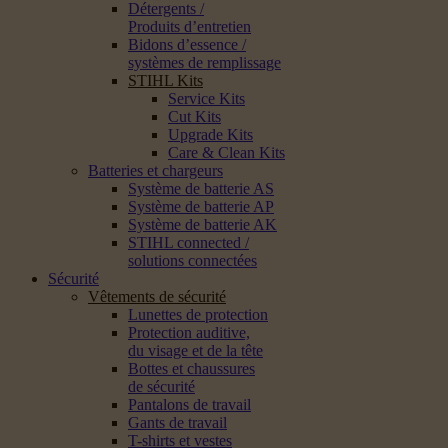
Détergents /
Produits d’entretien
Bidons d’essence /
systèmes de remplissage
STIHL Kits
Service Kits
Cut Kits
Upgrade Kits
Care & Clean Kits
Batteries et chargeurs
Système de batterie AS
Système de batterie AP
Système de batterie AK
STIHL connected /
solutions connectées
Sécurité
Vêtements de sécurité
Lunettes de protection
Protection auditive,
du visage et de la tête
Bottes et chaussures
de sécurité
Pantalons de travail
Gants de travail
T-shirts et vestes