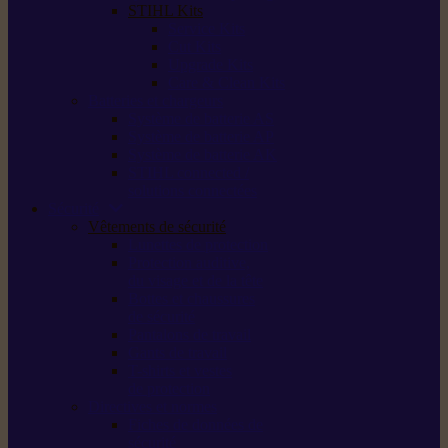
STIHL Kits
Service Kits
Cut Kits
Upgrade Kits
Care & Clean Kits
Batteries et chargeurs
Système de batterie AS
Système de batterie AP
Système de batterie AK
STIHL connected /
solutions connectées
Sécurité
Vêtements de sécurité
Lunettes de protection
Protection auditive,
du visage et de la tête
Bottes et chaussures
de sécurité
Pantalons de travail
Gants de travail
T-shirts et vestes
de protection
Directives et normes
Fiches de données de
sécurité