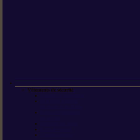
Vêtements de sécurité
Lunettes de protection
Protection auditive,
du visage et de la tête
Bottes et chaussures
de sécurité
Pantalons de travail
Gants de travail
T-shirts et vestes