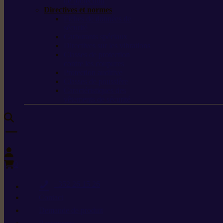
de protection
Directives et normes
Fiches de données de
sécurité
Carburants spéciaux
Directives sur les vibrations
Classes de protection
contre les coupures
Protection auditive
Classes de poussière
Caractéristiques des
vêtements de sécurité
0
+352 26 15 26
Contact
Demande de produit