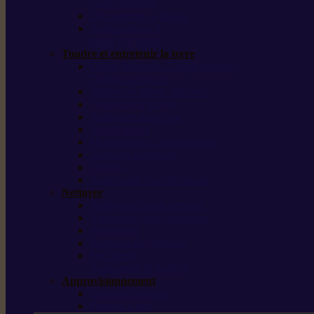
outils forestiers
Découpeuses à disque
Tronçonneuse à
pierre et à béton
Tondre et entretenir la terre
Coupe-bordures / Coupe-herbes /
Débroussailleuses
Tondeuses robots iMOW®
Tondeuses à gazon
Tondeuses mulching
Scarificateurs
Motoculteurs / motobineuses
Tracteurs tondeuses
Tarières
Atomiseurs / pulvérisateurs
Nettoyer
Nettoyeurs haute pression
Aspirateurs eau / poussière
Balayeuses
Broyeurs de végétaux
Souffleurs /
Aspirateurs de feuilles
Approvisionnement
Gestion d’énergie
Pompes à eau