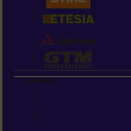
Scier et couper
Tronçonneuses
Taille-haies /
taille-haies sur perche
Perches élagueuses /
perches d’élagage
CombiSystème / MultiSystème
Scies de jardin / sécateurs /
coupe-branches / scies à branches
Haches / merlins /