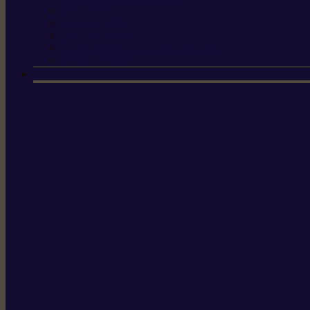
Scies à tirer
Outils de jardin
Outils de cuisine
Couteaux pour le greffage et la taille
Édition spéciale