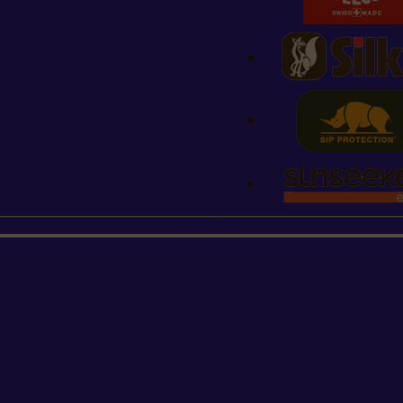
STIHL