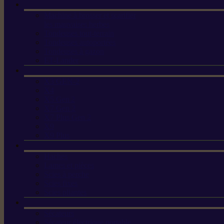
Machine à brosser et scarifier
les mauvaises herbes
Tondeuses tout-terrain
Tondeuses autoportées
Tondeuses à gazon
ET-Lander
X3 GEN-2
X4
X5 Gen 2
X7 Gen 2
X7 Plus Gen 2
X9
X9 Plus
Haches
Lames et pièces
Scies à perche
Scies fixes
Scies pliantes
Sécateurs
Sécateur électrique portable