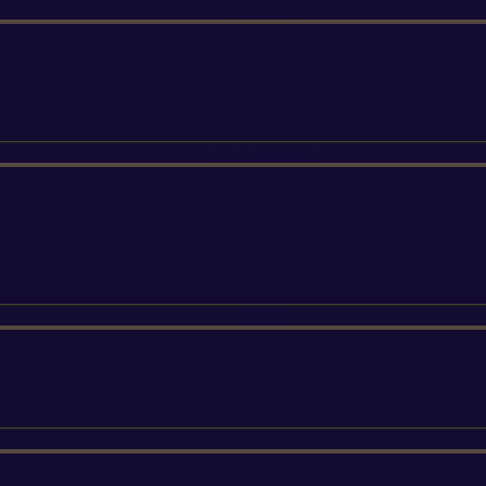
ETESIA
SUNSEEKER
SILKY
FELCO