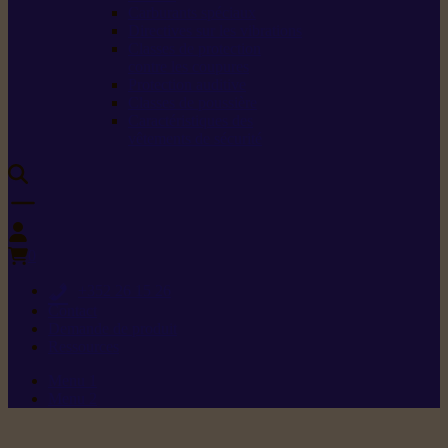
Carburants spéciaux
Directives sur les vibrations
Classes de protection
contre les coupures
Protection auditive
Classes de poussière
Caractéristiques des
vêtements de sécurité
0
+352 26 15 26
Contact
Demande de produit
Ressources
Menu 1
Menu 2