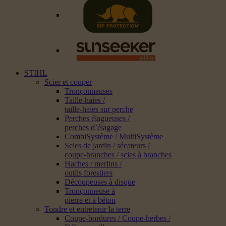
STIHL
Scier et couper
Tronçonneuses
Taille-haies /
taille-haies sur perche
Perches élagueuses /
perches d’élagage
CombiSystème / MultiSystème
Scies de jardin / sécateurs /
coupe-branches / scies à branches
Haches / merlins /
outils forestiers
Découpeuses à disque
Tronçonneuse à
pierre et à béton
Tondre et entretenir la terre
Coupe-bordures / Coupe-herbes /