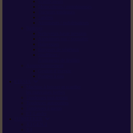
Scarificateurs
Motoculteurs / motobineuses
Tracteurs tondeuses
Tarières
Atomiseurs / pulvérisateurs
Nettoyer
Nettoyeurs haute pression
Aspirateurs eau / poussière
Balayeuses
Broyeurs de végétaux
Souffleurs /
Aspirateurs de feuilles
Approvisionnement
Gestion d’énergie
Pompes à eau
ETESIA
Machine à brosser et scarifier
les mauvaises herbes
Tondeuses tout-terrain
Tondeuses autoportées
Tondeuses à gazon
ET-Lander
SUNSEEKER
X3 GEN-2
X4