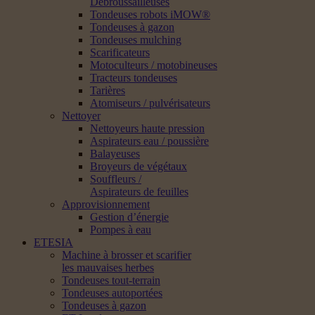
Débroussailleuses
Tondeuses robots iMOW®
Tondeuses à gazon
Tondeuses mulching
Scarificateurs
Motoculteurs / motobineuses
Tracteurs tondeuses
Tarières
Atomiseurs / pulvérisateurs
Nettoyer
Nettoyeurs haute pression
Aspirateurs eau / poussière
Balayeuses
Broyeurs de végétaux
Souffleurs /
Aspirateurs de feuilles
Approvisionnement
Gestion d’énergie
Pompes à eau
ETESIA
Machine à brosser et scarifier
les mauvaises herbes
Tondeuses tout-terrain
Tondeuses autoportées
Tondeuses à gazon