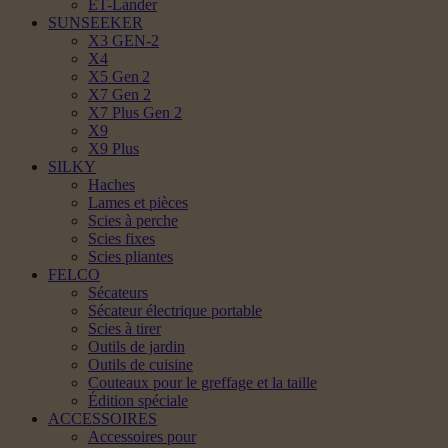
ET-Lander
SUNSEEKER
X3 GEN-2
X4
X5 Gen 2
X7 Gen 2
X7 Plus Gen 2
X9
X9 Plus
SILKY
Haches
Lames et pièces
Scies à perche
Scies fixes
Scies pliantes
FELCO
Sécateurs
Sécateur électrique portable
Scies à tirer
Outils de jardin
Outils de cuisine
Couteaux pour le greffage et la taille
Édition spéciale
ACCESSOIRES
Accessoires pour