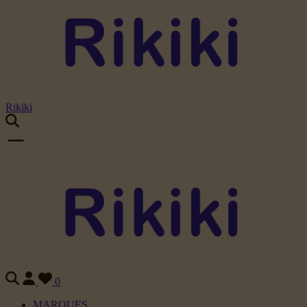
Rikiki
0
MARQUES