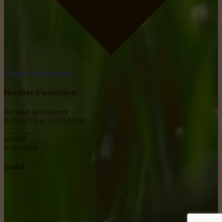
obtenir un itinéraire
Horaires d'ouverture:
du lundi au vendredi
8:00-12:00 et 13:00-18:00
________
samedi
8:00-18:00
Social