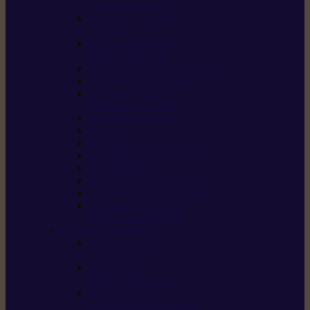
/ débroussailleuses
Souffleurs / aspirateurs
de feuilles
Perches élagueuses /
perches d’élagage
CombiSystème / MultiSystème
Tondeuses robots iMOW®
Tondeuses à gazon /
tondeuses mulching
Tracteurs tondeuses
Broyeurs
Motoculteurs / motobineuses
Pulvérisateurs / atomiseurs
Scarificateurs
Nettoyeurs haute pression
Aspirateurs eau / poussière
Tronçonneuse à pierre /
tronçonneuse à béton
Produits consommables
Huiles moteur /
huile-de-chaîne
Détergents /
Produits d’entretien
Bidons d’essence /
systèmes de remplissage