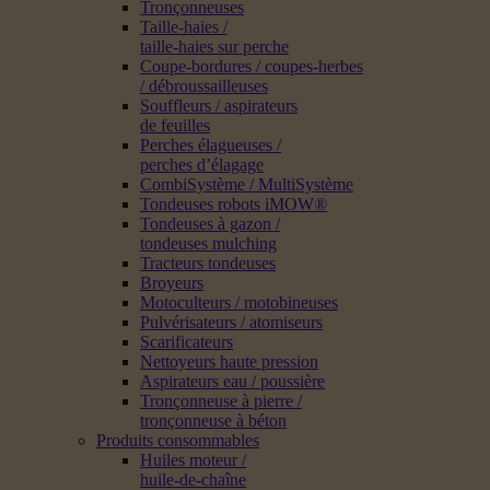
Tronçonneuses
Taille-haies /
taille-haies sur perche
Coupe-bordures / coupes-herbes
/ débroussailleuses
Souffleurs / aspirateurs
de feuilles
Perches élagueuses /
perches d’élagage
CombiSystème / MultiSystème
Tondeuses robots iMOW®
Tondeuses à gazon /
tondeuses mulching
Tracteurs tondeuses
Broyeurs
Motoculteurs / motobineuses
Pulvérisateurs / atomiseurs
Scarificateurs
Nettoyeurs haute pression
Aspirateurs eau / poussière
Tronçonneuse à pierre /
tronçonneuse à béton
Produits consommables
Huiles moteur /
huile-de-chaîne