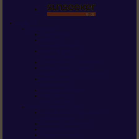
STIHL
Scier et couper
Tronçonneuses
Taille-haies /
taille-haies sur perche
Perches élagueuses /
perches d’élagage
CombiSystème / MultiSystème
Scies de jardin / sécateurs /
coupe-branches / scies à branches
Haches / merlins /
outils forestiers
Découpeuses à disque
Tronçonneuse à
pierre et à béton
Tondre et entretenir la terre
Coupe-bordures / Coupe-herbes /
Débroussailleuses
Tondeuses robots iMOW®
Tondeuses à gazon
Tondeuses mulching