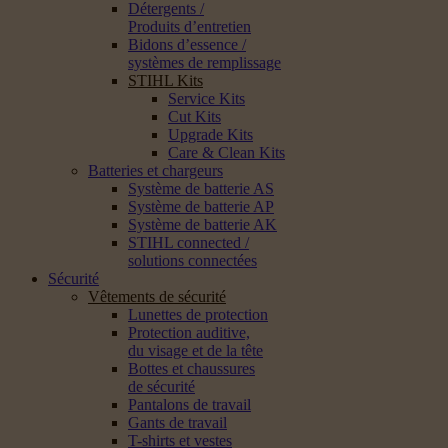
Détergents /
Produits d’entretien
Bidons d’essence /
systèmes de remplissage
STIHL Kits
Service Kits
Cut Kits
Upgrade Kits
Care & Clean Kits
Batteries et chargeurs
Système de batterie AS
Système de batterie AP
Système de batterie AK
STIHL connected /
solutions connectées
Sécurité
Vêtements de sécurité
Lunettes de protection
Protection auditive,
du visage et de la tête
Bottes et chaussures
de sécurité
Pantalons de travail
Gants de travail
T-shirts et vestes