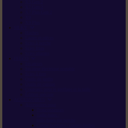
X5 Gen 2
X7 Gen 2
X7 Plus Gen 2
X9
X9 Plus
SILKY
Haches
Lames et pièces
Scies à perche
Scies fixes
Scies pliantes
FELCO
Sécateurs
Sécateur électrique portable
Scies à tirer
Outils de jardin
Outils de cuisine
Couteaux pour le greffage et la taille
Édition spéciale
ACCESSOIRES
Accessoires pour
Tronçonneuses
Taille-haies /
taille-haies sur perche
Coupe-bordures / coupes-herbes