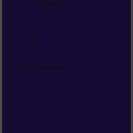
STIHL Kits
Service Kits
Cut Kits
Upgrade Kits
Care & Clean Kits
Batteries et chargeurs
Système de batterie AS
Système de batterie AP
Système de batterie AK
STIHL connected /
solutions connectées
Sécurité
Vêtements de sécurité
Lunettes de protection
Protection auditive,
du visage et de la tête
Bottes et chaussures
de sécurité
Pantalons de travail
Gants de travail
T-shirts et vestes
de protection
Directives et normes
Fiches de données de
sécurité