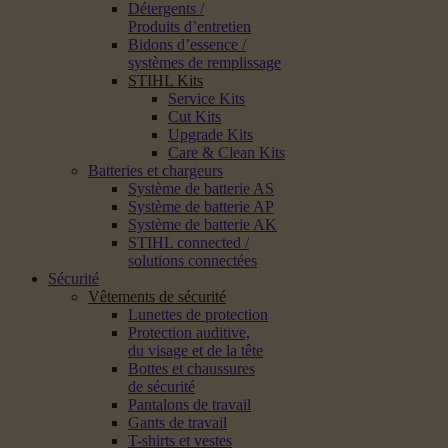
Détergents /
Produits d’entretien
Bidons d’essence /
systèmes de remplissage
STIHL Kits
Service Kits
Cut Kits
Upgrade Kits
Care & Clean Kits
Batteries et chargeurs
Système de batterie AS
Système de batterie AP
Système de batterie AK
STIHL connected /
solutions connectées
Sécurité
Vêtements de sécurité
Lunettes de protection
Protection auditive,
du visage et de la tête
Bottes et chaussures
de sécurité
Pantalons de travail
Gants de travail
T-shirts et vestes