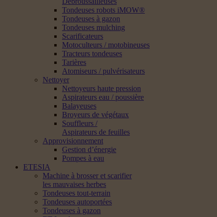
Débroussailleuses
Tondeuses robots iMOW®
Tondeuses à gazon
Tondeuses mulching
Scarificateurs
Motoculteurs / motobineuses
Tracteurs tondeuses
Tarières
Atomiseurs / pulvérisateurs
Nettoyer
Nettoyeurs haute pression
Aspirateurs eau / poussière
Balayeuses
Broyeurs de végétaux
Souffleurs /
Aspirateurs de feuilles
Approvisionnement
Gestion d’énergie
Pompes à eau
ETESIA
Machine à brosser et scarifier
les mauvaises herbes
Tondeuses tout-terrain
Tondeuses autoportées
Tondeuses à gazon