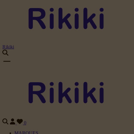
Rikiki
0
MARQUES