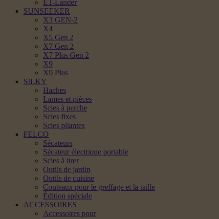
ET-Lander
SUNSEEKER
X3 GEN-2
X4
X5 Gen 2
X7 Gen 2
X7 Plus Gen 2
X9
X9 Plus
SILKY
Haches
Lames et pièces
Scies à perche
Scies fixes
Scies pliantes
FELCO
Sécateurs
Sécateur électrique portable
Scies à tirer
Outils de jardin
Outils de cuisine
Couteaux pour le greffage et la taille
Édition spéciale
ACCESSOIRES
Accessoires pour