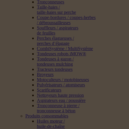
Tronçonneuses
Taille-haies /
taille-haies sur perche
Coupe-bordures / coupes-herbes
/ débroussailleuses
Souffleurs / aspirateurs
de feuilles
Perches élagueuses /
perches d’élagage
CombiSystème / MultiSystème
Tondeuses robots iMOW®
Tondeuses à gazon /
tondeuses mulching
Tracteurs tondeuses
Broyeurs
Motoculteurs / motobineuses
Pulvérisateurs / atomiseurs
Scarificateurs
Nettoyeurs haute pression
Aspirateurs eau / poussière
Tronçonneuse à pierre /
tronçonneuse à béton
Produits consommables
Huiles moteur /
huile-de-chaîne