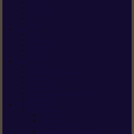
X5 Gen 2
X7 Gen 2
X7 Plus Gen 2
X9
X9 Plus
SILKY
Haches
Lames et pièces
Scies à perche
Scies fixes
Scies pliantes
FELCO
Sécateurs
Sécateur électrique portable
Scies à tirer
Outils de jardin
Outils de cuisine
Couteaux pour le greffage et la taille
Édition spéciale
ACCESSOIRES
Accessoires pour
Tronçonneuses
Taille-haies /
taille-haies sur perche
Coupe-bordures / coupes-herbes