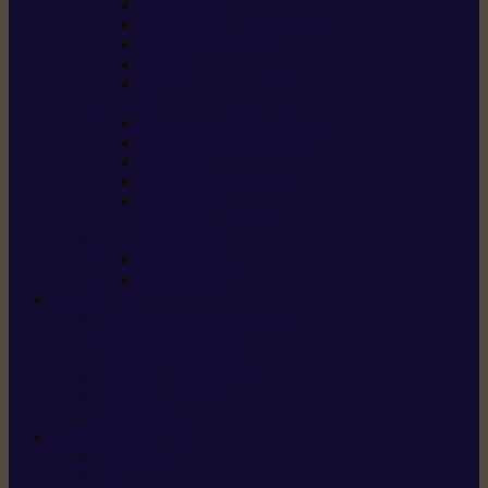
Scarificateurs
Motoculteurs / motobineuses
Tracteurs tondeuses
Tarières
Atomiseurs / pulvérisateurs
Nettoyer
Nettoyeurs haute pression
Aspirateurs eau / poussière
Balayeuses
Broyeurs de végétaux
Souffleurs /
Aspirateurs de feuilles
Approvisionnement
Gestion d’énergie
Pompes à eau
ETESIA
Machine à brosser et scarifier
les mauvaises herbes
Tondeuses tout-terrain
Tondeuses autoportées
Tondeuses à gazon
ET-Lander
SUNSEEKER
X3 GEN-2
X4