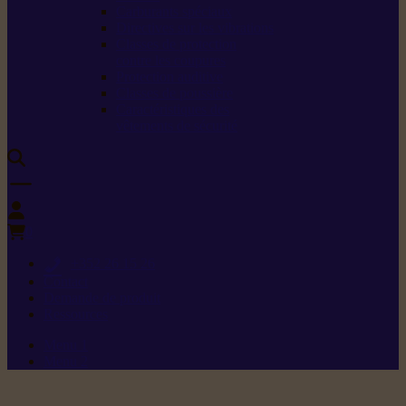
Carburants spéciaux
Directives sur les vibrations
Classes de protection
contre les coupures
Protection auditive
Classes de poussière
Caractéristiques des
vêtements de sécurité
0
+352 26 15 26
Contact
Demande de produit
Ressources
Menu 1
Menu 2