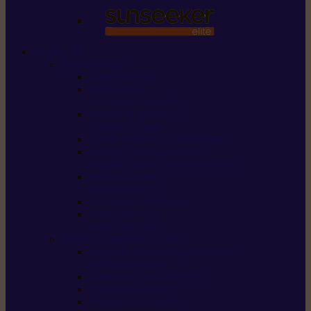
STIHL
Scier et couper
Tronçonneuses
Taille-haies /
taille-haies sur perche
Perches élagueuses /
perches d’élagage
CombiSystème / MultiSystème
Scies de jardin / sécateurs /
coupe-branches / scies à branches
Haches / merlins /
outils forestiers
Découpeuses à disque
Tronçonneuse à
pierre et à béton
Tondre et entretenir la terre
Coupe-bordures / Coupe-herbes /
Débroussailleuses
Tondeuses robots iMOW®
Tondeuses à gazon
Tondeuses mulching