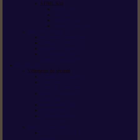
STIHL Kits
Service Kits
Cut Kits
Upgrade Kits
Care & Clean Kits
Batteries et chargeurs
Système de batterie AS
Système de batterie AP
Système de batterie AK
STIHL connected /
solutions connectées
Sécurité
Vêtements de sécurité
Lunettes de protection
Protection auditive,
du visage et de la tête
Bottes et chaussures
de sécurité
Pantalons de travail
Gants de travail
T-shirts et vestes
de protection
Directives et normes
Fiches de données de
sécurité