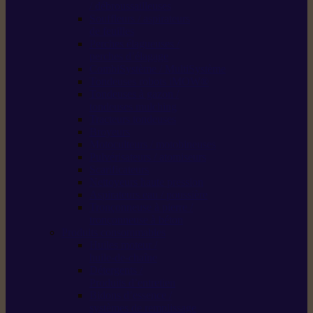
/ débroussailleuses
Souffleurs / aspirateurs
de feuilles
Perches élagueuses /
perches d’élagage
CombiSystème / MultiSystème
Tondeuses robots iMOW®
Tondeuses à gazon /
tondeuses mulching
Tracteurs tondeuses
Broyeurs
Motoculteurs / motobineuses
Pulvérisateurs / atomiseurs
Scarificateurs
Nettoyeurs haute pression
Aspirateurs eau / poussière
Tronçonneuse à pierre /
tronçonneuse à béton
Produits consommables
Huiles moteur /
huile-de-chaîne
Détergents /
Produits d’entretien
Bidons d’essence /
systèmes de remplissage