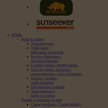
STIHL
Scier et couper
Tronçonneuses
Taille-haies /
taille-haies sur perche
Perches élagueuses /
perches d’élagage
CombiSystème / MultiSystème
Scies de jardin / sécateurs /
coupe-branches / scies à branches
Haches / merlins /
outils forestiers
Découpeuses à disque
Tronçonneuse à
pierre et à béton
Tondre et entretenir la terre
Coupe-bordures / Coupe-herbes /