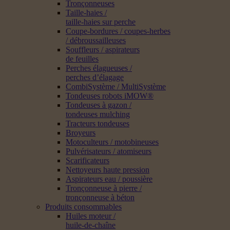
Tronçonneuses
Taille-haies /
taille-haies sur perche
Coupe-bordures / coupes-herbes
/ débroussailleuses
Souffleurs / aspirateurs
de feuilles
Perches élagueuses /
perches d’élagage
CombiSystème / MultiSystème
Tondeuses robots iMOW®
Tondeuses à gazon /
tondeuses mulching
Tracteurs tondeuses
Broyeurs
Motoculteurs / motobineuses
Pulvérisateurs / atomiseurs
Scarificateurs
Nettoyeurs haute pression
Aspirateurs eau / poussière
Tronçonneuse à pierre /
tronçonneuse à béton
Produits consommables
Huiles moteur /
huile-de-chaîne