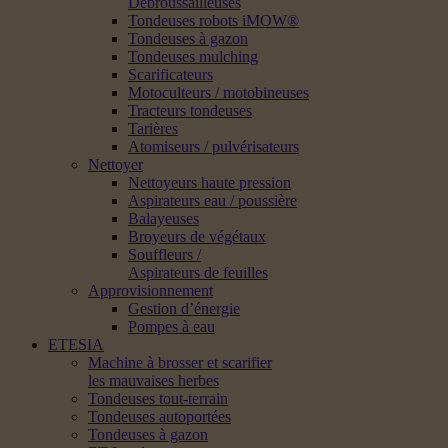
Débroussailleuses
Tondeuses robots iMOW®
Tondeuses à gazon
Tondeuses mulching
Scarificateurs
Motoculteurs / motobineuses
Tracteurs tondeuses
Tarières
Atomiseurs / pulvérisateurs
Nettoyer
Nettoyeurs haute pression
Aspirateurs eau / poussière
Balayeuses
Broyeurs de végétaux
Souffleurs /
Aspirateurs de feuilles
Approvisionnement
Gestion d’énergie
Pompes à eau
ETESIA
Machine à brosser et scarifier
les mauvaises herbes
Tondeuses tout-terrain
Tondeuses autoportées
Tondeuses à gazon