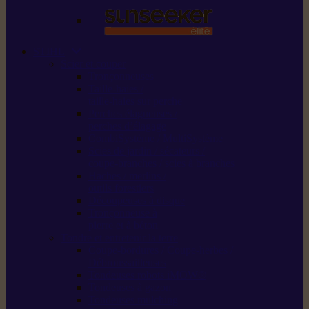
STIHL
Scier et couper
Tronçonneuses
Taille-haies /
taille-haies sur perche
Perches élagueuses /
perches d’élagage
CombiSystème / MultiSystème
Scies de jardin / sécateurs /
coupe-branches / scies à branches
Haches / merlins /
outils forestiers
Découpeuses à disque
Tronçonneuse à
pierre et à béton
Tondre et entretenir la terre
Coupe-bordures / Coupe-herbes /
Débroussailleuses
Tondeuses robots iMOW®
Tondeuses à gazon
Tondeuses mulching