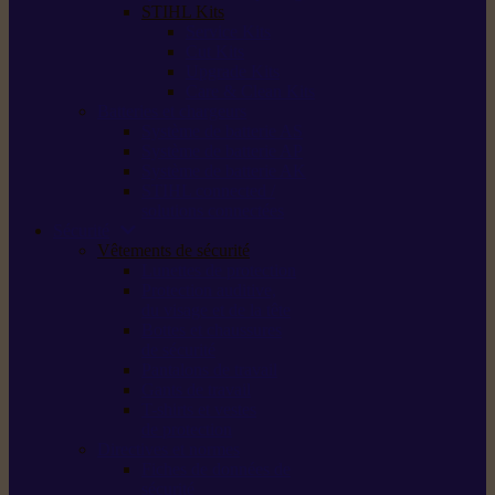
STIHL Kits
Service Kits
Cut Kits
Upgrade Kits
Care & Clean Kits
Batteries et chargeurs
Système de batterie AS
Système de batterie AP
Système de batterie AK
STIHL connected /
solutions connectées
Sécurité
Vêtements de sécurité
Lunettes de protection
Protection auditive,
du visage et de la tête
Bottes et chaussures
de sécurité
Pantalons de travail
Gants de travail
T-shirts et vestes
de protection
Directives et normes
Fiches de données de
sécurité