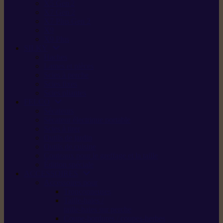
X5 Gen 2
X7 Gen 2
X7 Plus Gen 2
X9
X9 Plus
SILKY
Haches
Lames et pièces
Scies à perche
Scies fixes
Scies pliantes
FELCO
Sécateurs
Sécateur électrique portable
Scies à tirer
Outils de jardin
Outils de cuisine
Couteaux pour le greffage et la taille
Édition spéciale
ACCESSOIRES
Accessoires pour
Tronçonneuses
Taille-haies /
taille-haies sur perche
Coupe-bordures / coupes-herbes