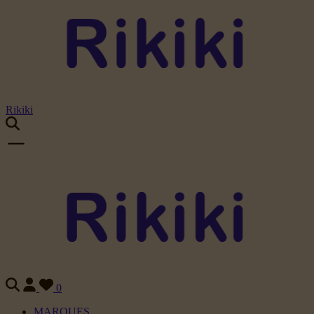
Rikiki
0
MARQUES