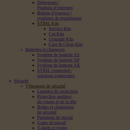
Détergents /
Produits d’entretien
Bidons d’essence /
systèmes de remplissage
STIHL Kits
Service Kits
Cut Kits
Upgrade Kits
Care & Clean Kits
Batteries et chargeurs
Système de batterie AS
Système de batterie AP
Système de batterie AK
STIHL connected /
solutions connectées
Sécurité
Vêtements de sécurité
Lunettes de protection
Protection auditive,
du visage et de la tête
Bottes et chaussures
de sécurité
Pantalons de travail
Gants de travail
T-shirts et vestes