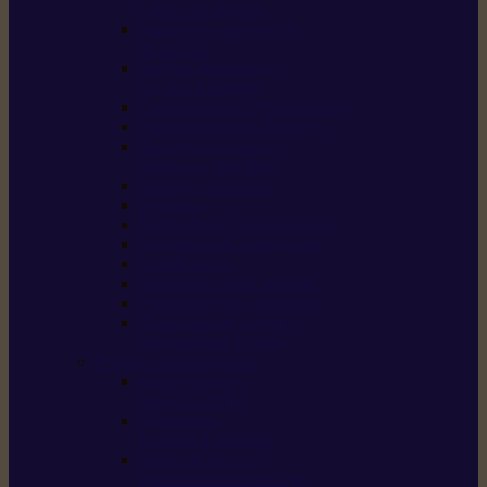
/ débroussailleuses
Souffleurs / aspirateurs
de feuilles
Perches élagueuses /
perches d’élagage
CombiSystème / MultiSystème
Tondeuses robots iMOW®
Tondeuses à gazon /
tondeuses mulching
Tracteurs tondeuses
Broyeurs
Motoculteurs / motobineuses
Pulvérisateurs / atomiseurs
Scarificateurs
Nettoyeurs haute pression
Aspirateurs eau / poussière
Tronçonneuse à pierre /
tronçonneuse à béton
Produits consommables
Huiles moteur /
huile-de-chaîne
Détergents /
Produits d’entretien
Bidons d’essence /
systèmes de remplissage