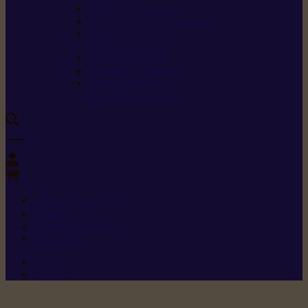
Carburants spéciaux
Directives sur les vibrations
Classes de protection
contre les coupures
Protection auditive
Classes de poussière
Caractéristiques des
vêtements de sécurité
0
+352 26 15 26
Contact
Demande de produit
Ressources
Menu 1
Menu 2