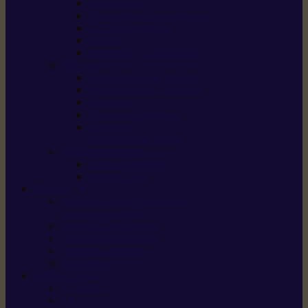
Scarificateurs
Motoculteurs / motobineuses
Tracteurs tondeuses
Tarières
Atomiseurs / pulvérisateurs
Nettoyer
Nettoyeurs haute pression
Aspirateurs eau / poussière
Balayeuses
Broyeurs de végétaux
Souffleurs /
Aspirateurs de feuilles
Approvisionnement
Gestion d’énergie
Pompes à eau
ETESIA
Machine à brosser et scarifier
les mauvaises herbes
Tondeuses tout-terrain
Tondeuses autoportées
Tondeuses à gazon
ET-Lander
SUNSEEKER
X3 GEN-2
X4