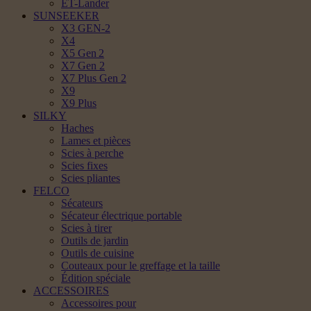
ET-Lander
SUNSEEKER
X3 GEN-2
X4
X5 Gen 2
X7 Gen 2
X7 Plus Gen 2
X9
X9 Plus
SILKY
Haches
Lames et pièces
Scies à perche
Scies fixes
Scies pliantes
FELCO
Sécateurs
Sécateur électrique portable
Scies à tirer
Outils de jardin
Outils de cuisine
Couteaux pour le greffage et la taille
Édition spéciale
ACCESSOIRES
Accessoires pour