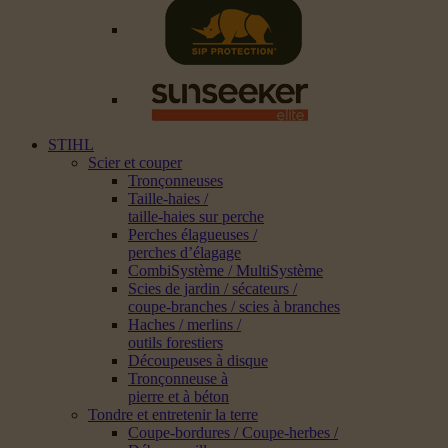
STIHL
Scier et couper
Tronçonneuses
Taille-haies /
taille-haies sur perche
Perches élagueuses /
perches d’élagage
CombiSystème / MultiSystème
Scies de jardin / sécateurs /
coupe-branches / scies à branches
Haches / merlins /
outils forestiers
Découpeuses à disque
Tronçonneuse à
pierre et à béton
Tondre et entretenir la terre
Coupe-bordures / Coupe-herbes /