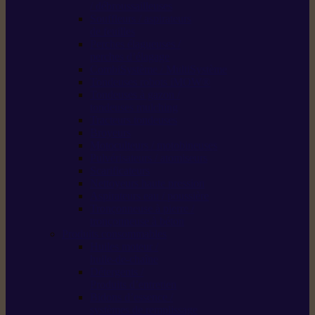
/ débroussailleuses
Souffleurs / aspirateurs
de feuilles
Perches élagueuses /
perches d’élagage
CombiSystème / MultiSystème
Tondeuses robots iMOW®
Tondeuses à gazon /
tondeuses mulching
Tracteurs tondeuses
Broyeurs
Motoculteurs / motobineuses
Pulvérisateurs / atomiseurs
Scarificateurs
Nettoyeurs haute pression
Aspirateurs eau / poussière
Tronçonneuse à pierre /
tronçonneuse à béton
Produits consommables
Huiles moteur /
huile-de-chaîne
Détergents /
Produits d’entretien
Bidons d’essence /
systèmes de remplissage