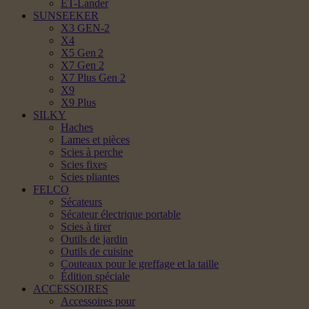
ET-Lander
SUNSEEKER
X3 GEN-2
X4
X5 Gen 2
X7 Gen 2
X7 Plus Gen 2
X9
X9 Plus
SILKY
Haches
Lames et pièces
Scies à perche
Scies fixes
Scies pliantes
FELCO
Sécateurs
Sécateur électrique portable
Scies à tirer
Outils de jardin
Outils de cuisine
Couteaux pour le greffage et la taille
Édition spéciale
ACCESSOIRES
Accessoires pour