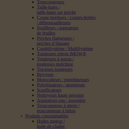
Tronçonneuses
Taille-haies /
taille-haies sur perche
Coupe-bordures / coupes-herbes
/ débroussailleuses
Souffleurs / aspirateurs
de feuilles
Perches élagueuses /
perches d’élagage
CombiSystème / MultiSystème
Tondeuses robots iMOW®
Tondeuses à gazon /
tondeuses mulching
Tracteurs tondeuses
Broyeurs
Motoculteurs / motobineuses
Pulvérisateurs / atomiseurs
Scarificateurs
Nettoyeurs haute pression
Aspirateurs eau / poussière
Tronçonneuse à pierre /
tronçonneuse à béton
Produits consommables
Huiles moteur /
huile-de-chaîne