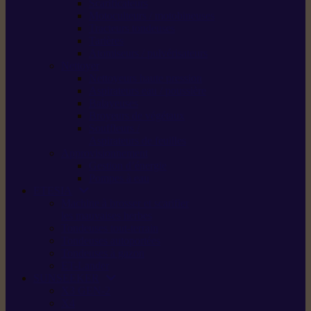
Scarificateurs
Motoculteurs / motobineuses
Tracteurs tondeuses
Tarières
Atomiseurs / pulvérisateurs
Nettoyer
Nettoyeurs haute pression
Aspirateurs eau / poussière
Balayeuses
Broyeurs de végétaux
Souffleurs /
Aspirateurs de feuilles
Approvisionnement
Gestion d’énergie
Pompes à eau
ETESIA
Machine à brosser et scarifier
les mauvaises herbes
Tondeuses tout-terrain
Tondeuses autoportées
Tondeuses à gazon
ET-Lander
SUNSEEKER
X3 GEN-2
X4