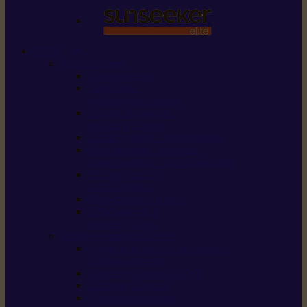
STIHL
Scier et couper
Tronçonneuses
Taille-haies /
taille-haies sur perche
Perches élagueuses /
perches d’élagage
CombiSystème / MultiSystème
Scies de jardin / sécateurs /
coupe-branches / scies à branches
Haches / merlins /
outils forestiers
Découpeuses à disque
Tronçonneuse à
pierre et à béton
Tondre et entretenir la terre
Coupe-bordures / Coupe-herbes /
Débroussailleuses
Tondeuses robots iMOW®
Tondeuses à gazon
Tondeuses mulching