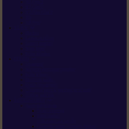
X5 Gen 2
X7 Gen 2
X7 Plus Gen 2
X9
X9 Plus
SILKY
Haches
Lames et pièces
Scies à perche
Scies fixes
Scies pliantes
FELCO
Sécateurs
Sécateur électrique portable
Scies à tirer
Outils de jardin
Outils de cuisine
Couteaux pour le greffage et la taille
Édition spéciale
ACCESSOIRES
Accessoires pour
Tronçonneuses
Taille-haies /
taille-haies sur perche
Coupe-bordures / coupes-herbes