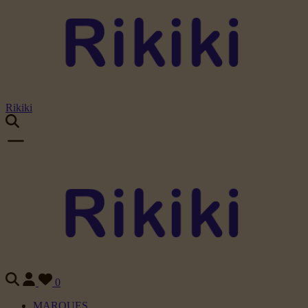
Rikiki
0
MARQUES