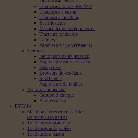
Débroussailleuses
Tondeuses robots iMOW®
Tondeuses à gazon
Tondeuses mulching
Scarificateurs
Motoculteurs / motobineuses
Tracteurs tondeuses
Tarières
Atomiseurs / pulvérisateurs
Nettoyer
Nettoyeurs haute pression
Aspirateurs eau / poussière
Balayeuses
Broyeurs de végétaux
Souffleurs /
Aspirateurs de feuilles
Approvisionnement
Gestion d’énergie
Pompes à eau
ETESIA
Machine à brosser et scarifier
les mauvaises herbes
Tondeuses tout-terrain
Tondeuses autoportées
Tondeuses à gazon