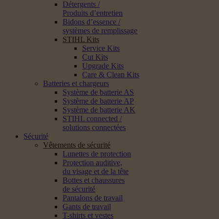
Détergents /
Produits d’entretien
Bidons d’essence /
systèmes de remplissage
STIHL Kits
Service Kits
Cut Kits
Upgrade Kits
Care & Clean Kits
Batteries et chargeurs
Système de batterie AS
Système de batterie AP
Système de batterie AK
STIHL connected /
solutions connectées
Sécurité
Vêtements de sécurité
Lunettes de protection
Protection auditive,
du visage et de la tête
Bottes et chaussures
de sécurité
Pantalons de travail
Gants de travail
T-shirts et vestes