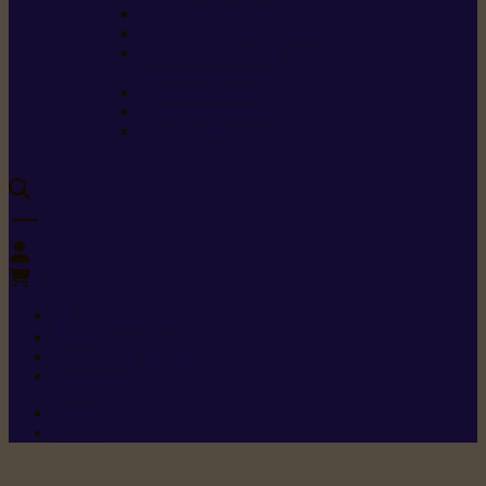
Carburants spéciaux
Directives sur les vibrations
Classes de protection
contre les coupures
Protection auditive
Classes de poussière
Caractéristiques des
vêtements de sécurité
0
+352 26 15 26
Contact
Demande de produit
Ressources
Menu 1
Menu 2