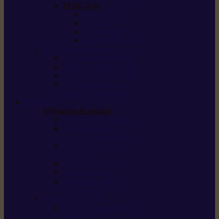
STIHL Kits
Service Kits
Cut Kits
Upgrade Kits
Care & Clean Kits
Batteries et chargeurs
Système de batterie AS
Système de batterie AP
Système de batterie AK
STIHL connected /
solutions connectées
Sécurité
Vêtements de sécurité
Lunettes de protection
Protection auditive,
du visage et de la tête
Bottes et chaussures
de sécurité
Pantalons de travail
Gants de travail
T-shirts et vestes
de protection
Directives et normes
Fiches de données de
sécurité