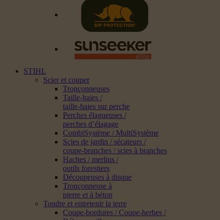
STIHL
Scier et couper
Tronçonneuses
Taille-haies /
taille-haies sur perche
Perches élagueuses /
perches d’élagage
CombiSystème / MultiSystème
Scies de jardin / sécateurs /
coupe-branches / scies à branches
Haches / merlins /
outils forestiers
Découpeuses à disque
Tronçonneuse à
pierre et à béton
Tondre et entretenir la terre
Coupe-bordures / Coupe-herbes /