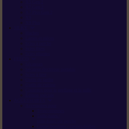
X5 Gen 2
X7 Gen 2
X7 Plus Gen 2
X9
X9 Plus
SILKY
Haches
Lames et pièces
Scies à perche
Scies fixes
Scies pliantes
FELCO
Sécateurs
Sécateur électrique portable
Scies à tirer
Outils de jardin
Outils de cuisine
Couteaux pour le greffage et la taille
Édition spéciale
ACCESSOIRES
Accessoires pour
Tronçonneuses
Taille-haies /
taille-haies sur perche
Coupe-bordures / coupes-herbes