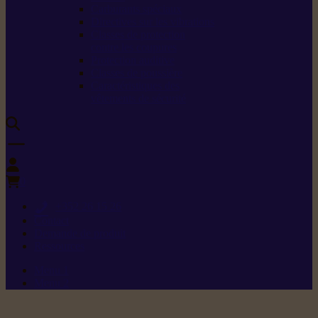
Carburants spéciaux
Directives sur les vibrations
Classes de protection
contre les coupures
Protection auditive
Classes de poussière
Caractéristiques des
vêtements de sécurité
0
+352 26 15 26
Contact
Demande de produit
Ressources
Menu 1
Menu 2