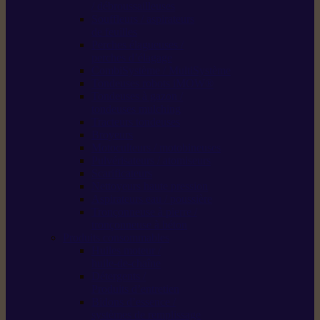
/ débroussailleuses
Souffleurs / aspirateurs
de feuilles
Perches élagueuses /
perches d’élagage
CombiSystème / MultiSystème
Tondeuses robots iMOW®
Tondeuses à gazon /
tondeuses mulching
Tracteurs tondeuses
Broyeurs
Motoculteurs / motobineuses
Pulvérisateurs / atomiseurs
Scarificateurs
Nettoyeurs haute pression
Aspirateurs eau / poussière
Tronçonneuse à pierre /
tronçonneuse à béton
Produits consommables
Huiles moteur /
huile-de-chaîne
Détergents /
Produits d’entretien
Bidons d’essence /
systèmes de remplissage