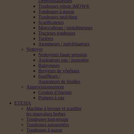
Débroussailleuses
Tondeuses robots iMOW®
Tondeuses à gazon
Tondeuses mulching
Scarificateurs
Motoculteurs / motobineuses
Tracteurs tondeuses
Tarières
Atomiseurs / pulvérisateurs
Nettoyer
Nettoyeurs haute pression
Aspirateurs eau / poussière
Balayeuses
Broyeurs de végétaux
Souffleurs /
Aspirateurs de feuilles
Approvisionnement
Gestion d’énergie
Pompes à eau
ETESIA
Machine à brosser et scarifier
les mauvaises herbes
Tondeuses tout-terrain
Tondeuses autoportées
Tondeuses à gazon