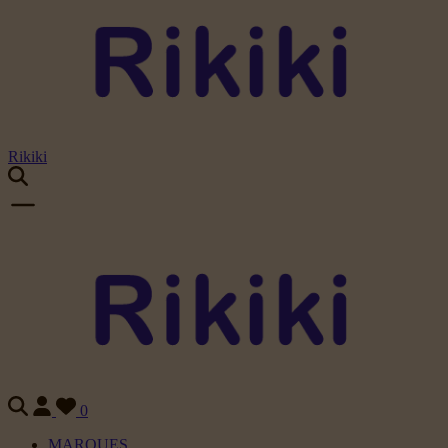
Rikiki
0
MARQUES