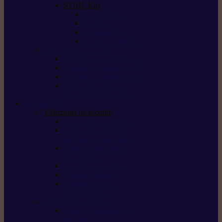
STIHL Kits
Service Kits
Cut Kits
Upgrade Kits
Care & Clean Kits
Batteries et chargeurs
Système de batterie AS
Système de batterie AP
Système de batterie AK
STIHL connected /
solutions connectées
Sécurité
Vêtements de sécurité
Lunettes de protection
Protection auditive,
du visage et de la tête
Bottes et chaussures
de sécurité
Pantalons de travail
Gants de travail
T-shirts et vestes
de protection
Directives et normes
Fiches de données de
sécurité