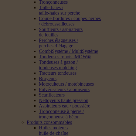
Tronçonneuses
Taille-haies /
taille-haies sur perche
Coupe-bordures / coupes-herbes
/ débroussailleuses
Souffleurs / aspirateurs
de feuilles
Perches élagueuses /
perches d’élagage
CombiSystème / MultiSystème
Tondeuses robots iMOW®
Tondeuses à gazon /
tondeuses mulching
Tracteurs tondeuses
Broyeurs
Motoculteurs / motobineuses
Pulvérisateurs / atomiseurs
Scarificateurs
Nettoyeurs haute pression
Aspirateurs eau / poussière
Tronçonneuse à pierre /
tronçonneuse à béton
Produits consommables
Huiles moteur /
huile-de-chaîne