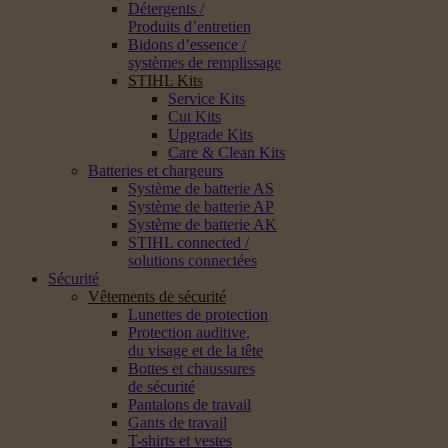
Détergents /
Produits d’entretien
Bidons d’essence /
systèmes de remplissage
STIHL Kits
Service Kits
Cut Kits
Upgrade Kits
Care & Clean Kits
Batteries et chargeurs
Système de batterie AS
Système de batterie AP
Système de batterie AK
STIHL connected /
solutions connectées
Sécurité
Vêtements de sécurité
Lunettes de protection
Protection auditive,
du visage et de la tête
Bottes et chaussures
de sécurité
Pantalons de travail
Gants de travail
T-shirts et vestes