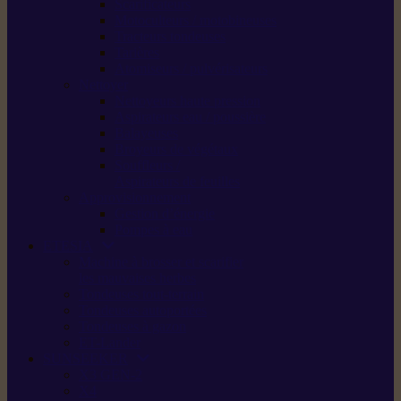
Scarificateurs
Motoculteurs / motobineuses
Tracteurs tondeuses
Tarières
Atomiseurs / pulvérisateurs
Nettoyer
Nettoyeurs haute pression
Aspirateurs eau / poussière
Balayeuses
Broyeurs de végétaux
Souffleurs /
Aspirateurs de feuilles
Approvisionnement
Gestion d’énergie
Pompes à eau
ETESIA
Machine à brosser et scarifier
les mauvaises herbes
Tondeuses tout-terrain
Tondeuses autoportées
Tondeuses à gazon
ET-Lander
SUNSEEKER
X3 GEN-2
X4