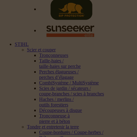
STIHL
Scier et couper
Tronçonneuses
Taille-haies /
taille-haies sur perche
Perches élagueuses /
perches d’élagage
CombiSystème / MultiSystème
Scies de jardin / sécateurs /
coupe-branches / scies à branches
Haches / merlins /
outils forestiers
Découpeuses à disque
Tronçonneuse à
pierre et à béton
Tondre et entretenir la terre
Coupe-bordures / Coupe-herbes /