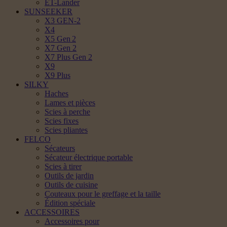
ET-Lander
SUNSEEKER
X3 GEN-2
X4
X5 Gen 2
X7 Gen 2
X7 Plus Gen 2
X9
X9 Plus
SILKY
Haches
Lames et pièces
Scies à perche
Scies fixes
Scies pliantes
FELCO
Sécateurs
Sécateur électrique portable
Scies à tirer
Outils de jardin
Outils de cuisine
Couteaux pour le greffage et la taille
Édition spéciale
ACCESSOIRES
Accessoires pour