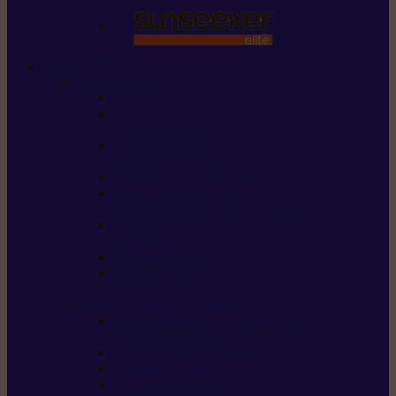
STIHL
Scier et couper
Tronçonneuses
Taille-haies /
taille-haies sur perche
Perches élagueuses /
perches d’élagage
CombiSystème / MultiSystème
Scies de jardin / sécateurs /
coupe-branches / scies à branches
Haches / merlins /
outils forestiers
Découpeuses à disque
Tronçonneuse à
pierre et à béton
Tondre et entretenir la terre
Coupe-bordures / Coupe-herbes /
Débroussailleuses
Tondeuses robots iMOW®
Tondeuses à gazon
Tondeuses mulching