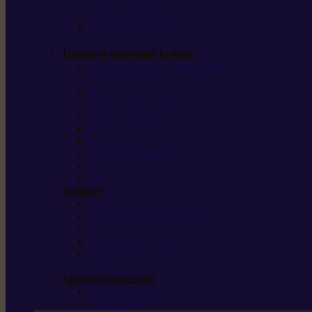
outils forestiers
Découpeuses à disque
Tronçonneuse à
pierre et à béton
Tondre et entretenir la terre
Coupe-bordures / Coupe-herbes /
Débroussailleuses
Tondeuses robots iMOW®
Tondeuses à gazon
Tondeuses mulching
Scarificateurs
Motoculteurs / motobineuses
Tracteurs tondeuses
Tarières
Atomiseurs / pulvérisateurs
Nettoyer
Nettoyeurs haute pression
Aspirateurs eau / poussière
Balayeuses
Broyeurs de végétaux
Souffleurs /
Aspirateurs de feuilles
Approvisionnement
Gestion d’énergie
Pompes à eau