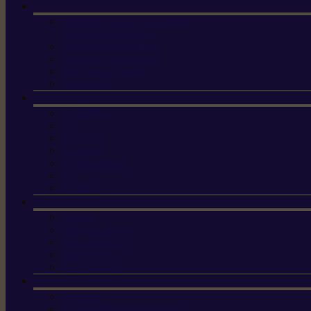
Machine à brosser et scarifier
les mauvaises herbes
Tondeuses tout-terrain
Tondeuses autoportées
Tondeuses à gazon
ET-Lander
X3 GEN-2
X4
X5 Gen 2
X7 Gen 2
X7 Plus Gen 2
X9
X9 Plus
Haches
Lames et pièces
Scies à perche
Scies fixes
Scies pliantes
Sécateurs
Sécateur électrique portable