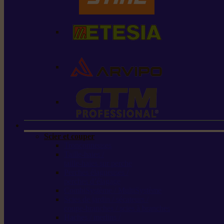
Scier et couper
Tronçonneuses
Taille-haies /
taille-haies sur perche
Perches élagueuses /
perches d’élagage
CombiSystème / MultiSystème
Scies de jardin / sécateurs /
coupe-branches / scies à branches
Haches / merlins /