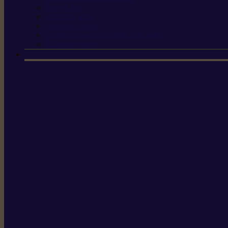
Scies à tirer
Outils de jardin
Outils de cuisine
Couteaux pour le greffage et la taille
Édition spéciale