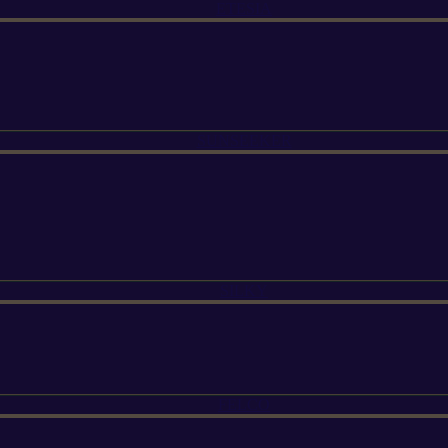
ETESIA
SUNSEEKER
SILKY
FELCO