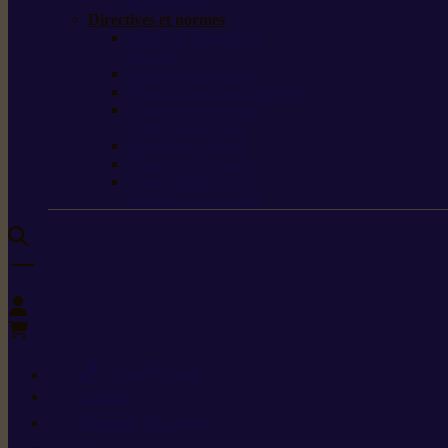
de protection
Directives et normes
Fiches de données de
sécurité
Carburants spéciaux
Directives sur les vibrations
Classes de protection
contre les coupures
Protection auditive
Classes de poussière
Caractéristiques des
vêtements de sécurité
0
+352 26 15 26
Contact
Demande de produit