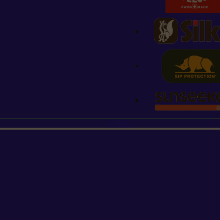
STIHL