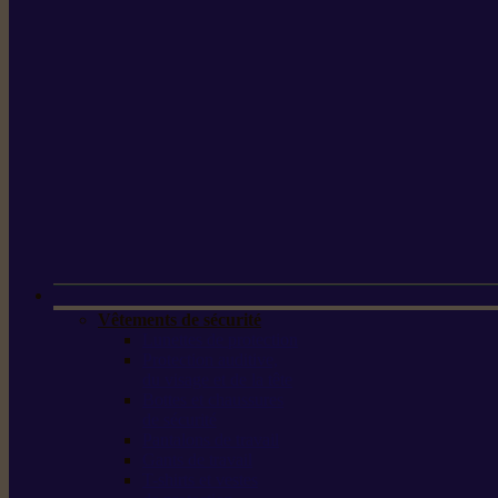
Vêtements de sécurité
Lunettes de protection
Protection auditive,
du visage et de la tête
Bottes et chaussures
de sécurité
Pantalons de travail
Gants de travail
T-shirts et vestes