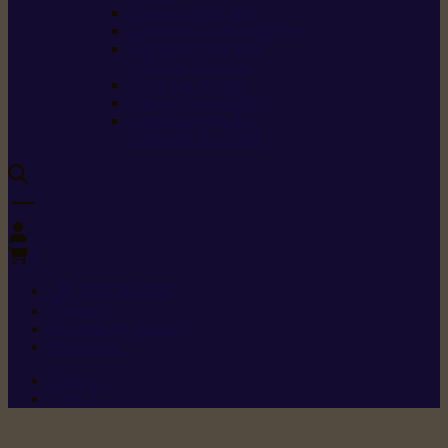
Carburants spéciaux
Directives sur les vibrations
Classes de protection
contre les coupures
Protection auditive
Classes de poussière
Caractéristiques des
vêtements de sécurité
0
+352 26 15 26
Contact
Demande de produit
Ressources
Menu 1
Menu 2