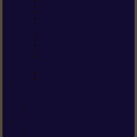
Scarificateurs
Motoculteurs / motobineuses
Tracteurs tondeuses
Tarières
Atomiseurs / pulvérisateurs
Nettoyer
Nettoyeurs haute pression
Aspirateurs eau / poussière
Balayeuses
Broyeurs de végétaux
Souffleurs /
Aspirateurs de feuilles
Approvisionnement
Gestion d’énergie
Pompes à eau
ETESIA
Machine à brosser et scarifier
les mauvaises herbes
Tondeuses tout-terrain
Tondeuses autoportées
Tondeuses à gazon
ET-Lander
SUNSEEKER
X3 GEN-2
X4