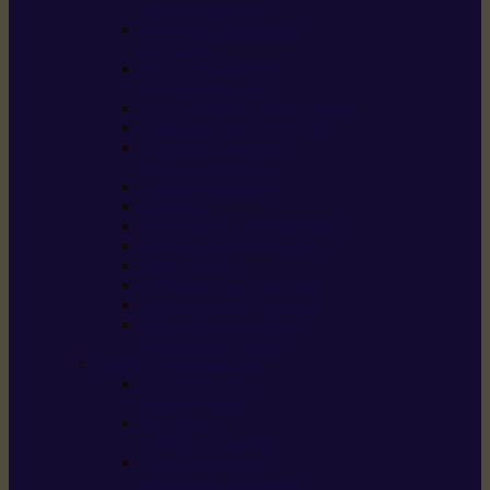
/ débroussailleuses
Souffleurs / aspirateurs
de feuilles
Perches élagueuses /
perches d’élagage
CombiSystème / MultiSystème
Tondeuses robots iMOW®
Tondeuses à gazon /
tondeuses mulching
Tracteurs tondeuses
Broyeurs
Motoculteurs / motobineuses
Pulvérisateurs / atomiseurs
Scarificateurs
Nettoyeurs haute pression
Aspirateurs eau / poussière
Tronçonneuse à pierre /
tronçonneuse à béton
Produits consommables
Huiles moteur /
huile-de-chaîne
Détergents /
Produits d’entretien
Bidons d’essence /
systèmes de remplissage