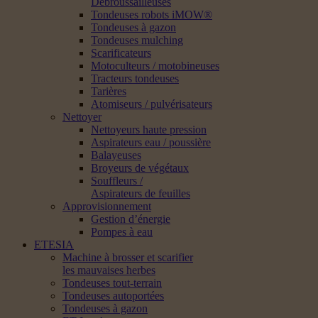
Débroussailleuses
Tondeuses robots iMOW®
Tondeuses à gazon
Tondeuses mulching
Scarificateurs
Motoculteurs / motobineuses
Tracteurs tondeuses
Tarières
Atomiseurs / pulvérisateurs
Nettoyer
Nettoyeurs haute pression
Aspirateurs eau / poussière
Balayeuses
Broyeurs de végétaux
Souffleurs /
Aspirateurs de feuilles
Approvisionnement
Gestion d’énergie
Pompes à eau
ETESIA
Machine à brosser et scarifier
les mauvaises herbes
Tondeuses tout-terrain
Tondeuses autoportées
Tondeuses à gazon