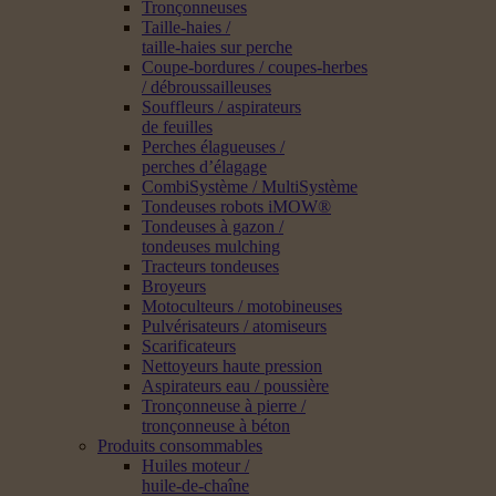
Tronçonneuses
Taille-haies /
taille-haies sur perche
Coupe-bordures / coupes-herbes
/ débroussailleuses
Souffleurs / aspirateurs
de feuilles
Perches élagueuses /
perches d’élagage
CombiSystème / MultiSystème
Tondeuses robots iMOW®
Tondeuses à gazon /
tondeuses mulching
Tracteurs tondeuses
Broyeurs
Motoculteurs / motobineuses
Pulvérisateurs / atomiseurs
Scarificateurs
Nettoyeurs haute pression
Aspirateurs eau / poussière
Tronçonneuse à pierre /
tronçonneuse à béton
Produits consommables
Huiles moteur /
huile-de-chaîne