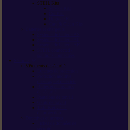
STIHL Kits
Service Kits
Cut Kits
Upgrade Kits
Care & Clean Kits
Batteries et chargeurs
Système de batterie AS
Système de batterie AP
Système de batterie AK
STIHL connected /
solutions connectées
Sécurité
Vêtements de sécurité
Lunettes de protection
Protection auditive,
du visage et de la tête
Bottes et chaussures
de sécurité
Pantalons de travail
Gants de travail
T-shirts et vestes
de protection
Directives et normes
Fiches de données de
sécurité