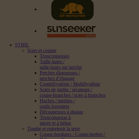
STIHL
Scier et couper
Tronçonneuses
Taille-haies /
taille-haies sur perche
Perches élagueuses /
perches d’élagage
CombiSystème / MultiSystème
Scies de jardin / sécateurs /
coupe-branches / scies à branches
Haches / merlins /
outils forestiers
Découpeuses à disque
Tronçonneuse à
pierre et à béton
Tondre et entretenir la terre
Coupe-bordures / Coupe-herbes /