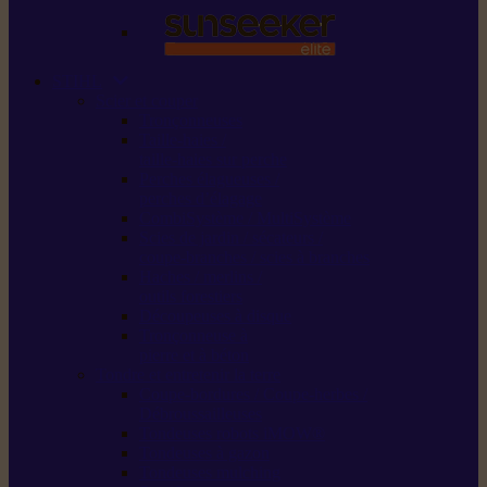
STIHL
Scier et couper
Tronçonneuses
Taille-haies /
taille-haies sur perche
Perches élagueuses /
perches d’élagage
CombiSystème / MultiSystème
Scies de jardin / sécateurs /
coupe-branches / scies à branches
Haches / merlins /
outils forestiers
Découpeuses à disque
Tronçonneuse à
pierre et à béton
Tondre et entretenir la terre
Coupe-bordures / Coupe-herbes /
Débroussailleuses
Tondeuses robots iMOW®
Tondeuses à gazon
Tondeuses mulching