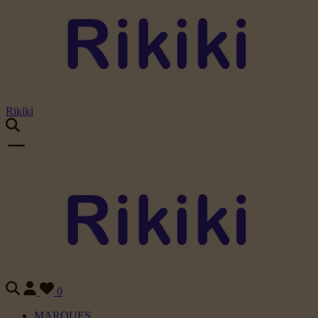
Rikiki
0
MARQUES