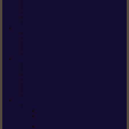
X5 Gen 2
X7 Gen 2
X7 Plus Gen 2
X9
X9 Plus
SILKY
Haches
Lames et pièces
Scies à perche
Scies fixes
Scies pliantes
FELCO
Sécateurs
Sécateur électrique portable
Scies à tirer
Outils de jardin
Outils de cuisine
Couteaux pour le greffage et la taille
Édition spéciale
ACCESSOIRES
Accessoires pour
Tronçonneuses
Taille-haies /
taille-haies sur perche
Coupe-bordures / coupes-herbes