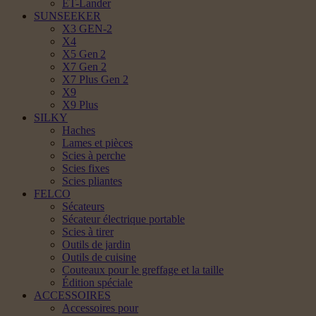
ET-Lander
SUNSEEKER
X3 GEN-2
X4
X5 Gen 2
X7 Gen 2
X7 Plus Gen 2
X9
X9 Plus
SILKY
Haches
Lames et pièces
Scies à perche
Scies fixes
Scies pliantes
FELCO
Sécateurs
Sécateur électrique portable
Scies à tirer
Outils de jardin
Outils de cuisine
Couteaux pour le greffage et la taille
Édition spéciale
ACCESSOIRES
Accessoires pour