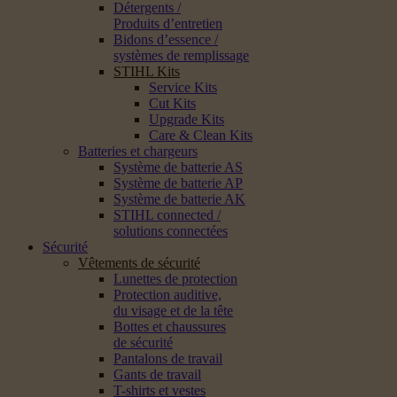
Détergents /
Produits d’entretien
Bidons d’essence /
systèmes de remplissage
STIHL Kits
Service Kits
Cut Kits
Upgrade Kits
Care & Clean Kits
Batteries et chargeurs
Système de batterie AS
Système de batterie AP
Système de batterie AK
STIHL connected /
solutions connectées
Sécurité
Vêtements de sécurité
Lunettes de protection
Protection auditive,
du visage et de la tête
Bottes et chaussures
de sécurité
Pantalons de travail
Gants de travail
T-shirts et vestes