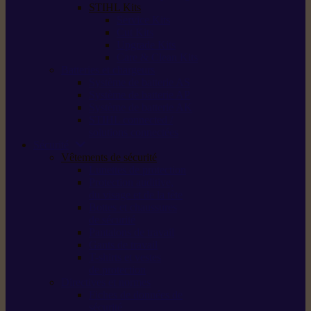
STIHL Kits
Service Kits
Cut Kits
Upgrade Kits
Care & Clean Kits
Batteries et chargeurs
Système de batterie AS
Système de batterie AP
Système de batterie AK
STIHL connected /
solutions connectées
Sécurité
Vêtements de sécurité
Lunettes de protection
Protection auditive,
du visage et de la tête
Bottes et chaussures
de sécurité
Pantalons de travail
Gants de travail
T-shirts et vestes
de protection
Directives et normes
Fiches de données de
sécurité