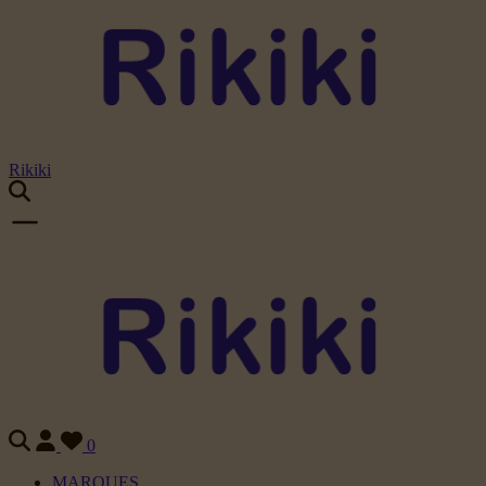
Rikiki
0
MARQUES