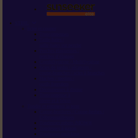
STIHL
Scier et couper
Tronçonneuses
Taille-haies /
taille-haies sur perche
Perches élagueuses /
perches d’élagage
CombiSystème / MultiSystème
Scies de jardin / sécateurs /
coupe-branches / scies à branches
Haches / merlins /
outils forestiers
Découpeuses à disque
Tronçonneuse à
pierre et à béton
Tondre et entretenir la terre
Coupe-bordures / Coupe-herbes /
Débroussailleuses
Tondeuses robots iMOW®
Tondeuses à gazon
Tondeuses mulching