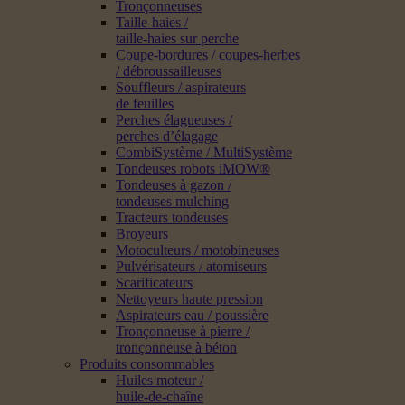
Tronçonneuses
Taille-haies /
taille-haies sur perche
Coupe-bordures / coupes-herbes
/ débroussailleuses
Souffleurs / aspirateurs
de feuilles
Perches élagueuses /
perches d’élagage
CombiSystème / MultiSystème
Tondeuses robots iMOW®
Tondeuses à gazon /
tondeuses mulching
Tracteurs tondeuses
Broyeurs
Motoculteurs / motobineuses
Pulvérisateurs / atomiseurs
Scarificateurs
Nettoyeurs haute pression
Aspirateurs eau / poussière
Tronçonneuse à pierre /
tronçonneuse à béton
Produits consommables
Huiles moteur /
huile-de-chaîne