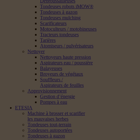
Débroussailleuses
Tondeuses robots iMOW®
Tondeuses à gazon
Tondeuses mulching
Scarificateurs
Motoculteurs / motobineuses
Tracteurs tondeuses
Tarières
Atomiseurs / pulvérisateurs
Nettoyer
Nettoyeurs haute pression
Aspirateurs eau / poussière
Balayeuses
Broyeurs de végétaux
Souffleurs /
Aspirateurs de feuilles
Approvisionnement
Gestion d’énergie
Pompes à eau
ETESIA
Machine à brosser et scarifier
les mauvaises herbes
Tondeuses tout-terrain
Tondeuses autoportées
Tondeuses à gazon