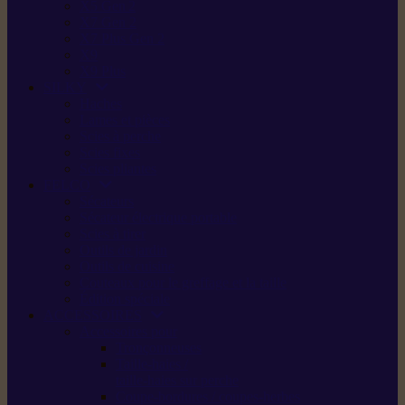
X5 Gen 2
X7 Gen 2
X7 Plus Gen 2
X9
X9 Plus
SILKY
Haches
Lames et pièces
Scies à perche
Scies fixes
Scies pliantes
FELCO
Sécateurs
Sécateur électrique portable
Scies à tirer
Outils de jardin
Outils de cuisine
Couteaux pour le greffage et la taille
Édition spéciale
ACCESSOIRES
Accessoires pour
Tronçonneuses
Taille-haies /
taille-haies sur perche
Coupe-bordures / coupes-herbes