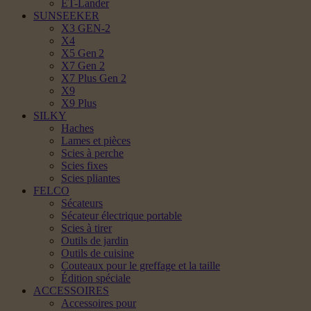
ET-Lander
SUNSEEKER
X3 GEN-2
X4
X5 Gen 2
X7 Gen 2
X7 Plus Gen 2
X9
X9 Plus
SILKY
Haches
Lames et pièces
Scies à perche
Scies fixes
Scies pliantes
FELCO
Sécateurs
Sécateur électrique portable
Scies à tirer
Outils de jardin
Outils de cuisine
Couteaux pour le greffage et la taille
Édition spéciale
ACCESSOIRES
Accessoires pour