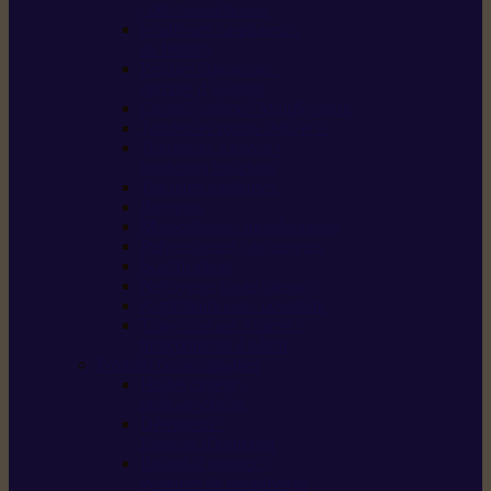
/ débroussailleuses
Souffleurs / aspirateurs
de feuilles
Perches élagueuses /
perches d’élagage
CombiSystème / MultiSystème
Tondeuses robots iMOW®
Tondeuses à gazon /
tondeuses mulching
Tracteurs tondeuses
Broyeurs
Motoculteurs / motobineuses
Pulvérisateurs / atomiseurs
Scarificateurs
Nettoyeurs haute pression
Aspirateurs eau / poussière
Tronçonneuse à pierre /
tronçonneuse à béton
Produits consommables
Huiles moteur /
huile-de-chaîne
Détergents /
Produits d’entretien
Bidons d’essence /
systèmes de remplissage