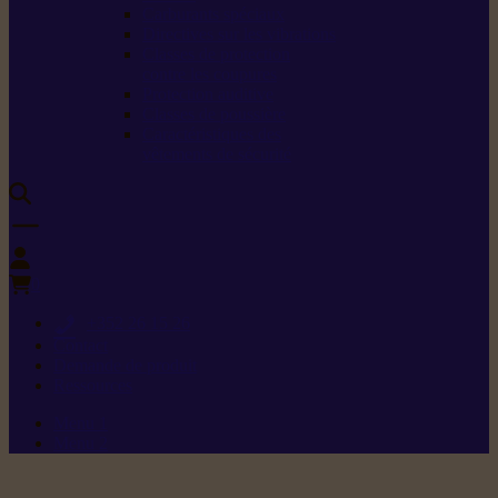
Carburants spéciaux
Directives sur les vibrations
Classes de protection
contre les coupures
Protection auditive
Classes de poussière
Caractéristiques des
vêtements de sécurité
0
+352 26 15 26
Contact
Demande de produit
Ressources
Menu 1
Menu 2