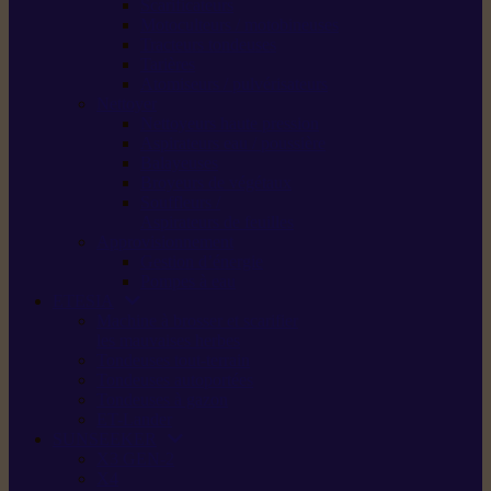
Scarificateurs
Motoculteurs / motobineuses
Tracteurs tondeuses
Tarières
Atomiseurs / pulvérisateurs
Nettoyer
Nettoyeurs haute pression
Aspirateurs eau / poussière
Balayeuses
Broyeurs de végétaux
Souffleurs /
Aspirateurs de feuilles
Approvisionnement
Gestion d’énergie
Pompes à eau
ETESIA
Machine à brosser et scarifier
les mauvaises herbes
Tondeuses tout-terrain
Tondeuses autoportées
Tondeuses à gazon
ET-Lander
SUNSEEKER
X3 GEN-2
X4