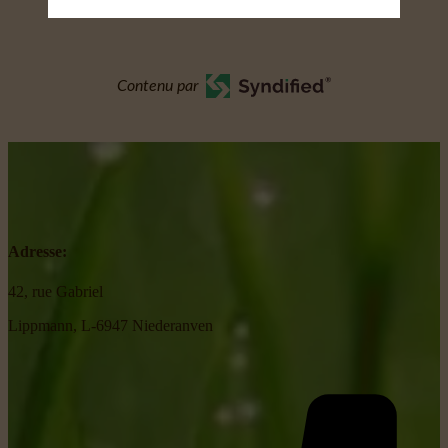
Contenu par
Adresse:
42, rue Gabriel
Lippmann, L-6947 Niederanven