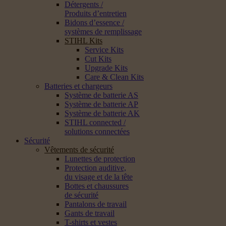
Détergents /
Produits d’entretien
Bidons d’essence /
systèmes de remplissage
STIHL Kits
Service Kits
Cut Kits
Upgrade Kits
Care & Clean Kits
Batteries et chargeurs
Système de batterie AS
Système de batterie AP
Système de batterie AK
STIHL connected /
solutions connectées
Sécurité
Vêtements de sécurité
Lunettes de protection
Protection auditive,
du visage et de la tête
Bottes et chaussures
de sécurité
Pantalons de travail
Gants de travail
T-shirts et vestes