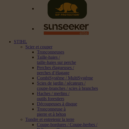
STIHL
Scier et couper
Tronçonneuses
Taille-haies /
taille-haies sur perche
Perches élagueuses /
perches d’élagage
CombiSystème / MultiSystème
Scies de jardin / sécateurs /
coupe-branches / scies à branches
Haches / merlins /
outils forestiers
Découpeuses à disque
Tronçonneuse à
pierre et à béton
Tondre et entretenir la terre
Coupe-bordures / Coupe-herbes /