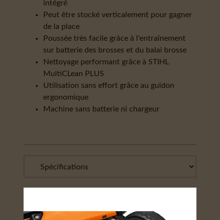
intégré
Peut être stocké verticalement pour gagner
de la place
Poussée très facile grâce à l'entraînement
sur batterie des brosses et du balai brosse
Nettoyage performant grâce à STIHL
MultiCLean PLUS
Utilisation sans effort grâce au guidon
ergonomique
Machine sans batterie ni chargeur