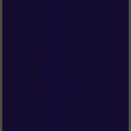
/ débroussailleuses
Souffleurs / aspirateurs
de feuilles
Perches élagueuses /
perches d’élagage
CombiSystème / MultiSystème
Tondeuses robots iMOW®
Tondeuses à gazon /
tondeuses mulching
Tracteurs tondeuses
Broyeurs
Motoculteurs / motobineuses
Pulvérisateurs / atomiseurs
Scarificateurs
Nettoyeurs haute pression
Aspirateurs eau / poussière
Tronçonneuse à pierre /
tronçonneuse à béton
Produits consommables
Huiles moteur /
huile-de-chaîne
Détergents /
Produits d’entretien
Bidons d’essence /
systèmes de remplissage