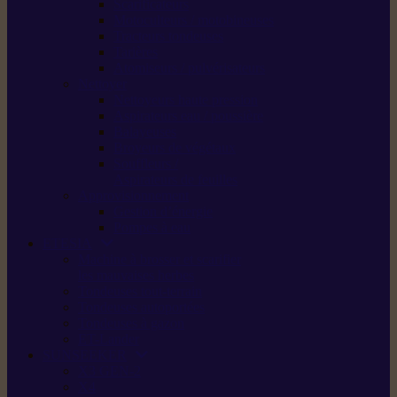
Scarificateurs
Motoculteurs / motobineuses
Tracteurs tondeuses
Tarières
Atomiseurs / pulvérisateurs
Nettoyer
Nettoyeurs haute pression
Aspirateurs eau / poussière
Balayeuses
Broyeurs de végétaux
Souffleurs /
Aspirateurs de feuilles
Approvisionnement
Gestion d’énergie
Pompes à eau
ETESIA
Machine à brosser et scarifier
les mauvaises herbes
Tondeuses tout-terrain
Tondeuses autoportées
Tondeuses à gazon
ET-Lander
SUNSEEKER
X3 GEN-2
X4