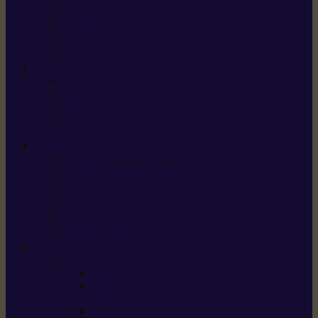
X5 Gen 2
X7 Gen 2
X7 Plus Gen 2
X9
X9 Plus
SILKY
Haches
Lames et pièces
Scies à perche
Scies fixes
Scies pliantes
FELCO
Sécateurs
Sécateur électrique portable
Scies à tirer
Outils de jardin
Outils de cuisine
Couteaux pour le greffage et la taille
Édition spéciale
ACCESSOIRES
Accessoires pour
Tronçonneuses
Taille-haies /
taille-haies sur perche
Coupe-bordures / coupes-herbes