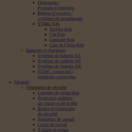
Détergents /
Produits d’entretien
Bidons d’essence /
systèmes de remplissage
STIHL Kits
Service Kits
Cut Kits
Upgrade Kits
Care & Clean Kits
Batteries et chargeurs
Système de batterie AS
Système de batterie AP
Système de batterie AK
STIHL connected /
solutions connectées
Sécurité
Vêtements de sécurité
Lunettes de protection
Protection auditive,
du visage et de la tête
Bottes et chaussures
de sécurité
Pantalons de travail
Gants de travail
T-shirts et vestes