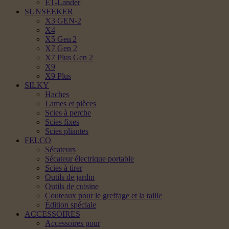
ET-Lander
SUNSEEKER
X3 GEN-2
X4
X5 Gen 2
X7 Gen 2
X7 Plus Gen 2
X9
X9 Plus
SILKY
Haches
Lames et pièces
Scies à perche
Scies fixes
Scies pliantes
FELCO
Sécateurs
Sécateur électrique portable
Scies à tirer
Outils de jardin
Outils de cuisine
Couteaux pour le greffage et la taille
Édition spéciale
ACCESSOIRES
Accessoires pour