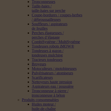
Tronçonneuses
Taille-haies /
taille-haies sur perche
Coupe-bordures / coupes-herbes
/ débroussailleuses
Souffleurs / aspirateurs
de feuilles
Perches élagueuses /
perches d’élagage
CombiSystème / MultiSystème
Tondeuses robots iMOW®
Tondeuses à gazon /
tondeuses mulching
Tracteurs tondeuses
Broyeurs
Motoculteurs / motobineuses
Pulvérisateurs / atomiseurs
Scarificateurs
Nettoyeurs haute pression
Aspirateurs eau / poussière
Tronçonneuse à pierre /
tronçonneuse à béton
Produits consommables
Huiles moteur /
huile-de-chaîne