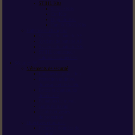
STIHL Kits
Service Kits
Cut Kits
Upgrade Kits
Care & Clean Kits
Batteries et chargeurs
Système de batterie AS
Système de batterie AP
Système de batterie AK
STIHL connected /
solutions connectées
Sécurité
Vêtements de sécurité
Lunettes de protection
Protection auditive,
du visage et de la tête
Bottes et chaussures
de sécurité
Pantalons de travail
Gants de travail
T-shirts et vestes
de protection
Directives et normes
Fiches de données de
sécurité