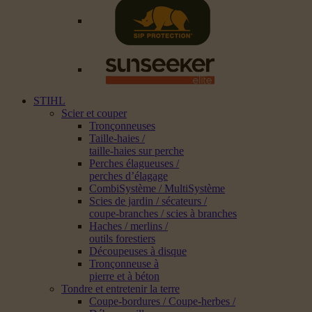
STIHL
Scier et couper
Tronçonneuses
Taille-haies /
taille-haies sur perche
Perches élagueuses /
perches d’élagage
CombiSystème / MultiSystème
Scies de jardin / sécateurs /
coupe-branches / scies à branches
Haches / merlins /
outils forestiers
Découpeuses à disque
Tronçonneuse à
pierre et à béton
Tondre et entretenir la terre
Coupe-bordures / Coupe-herbes /