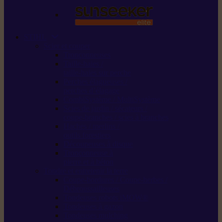
STIHL
Scier et couper
Tronçonneuses
Taille-haies /
taille-haies sur perche
Perches élagueuses /
perches d’élagage
CombiSystème / MultiSystème
Scies de jardin / sécateurs /
coupe-branches / scies à branches
Haches / merlins /
outils forestiers
Découpeuses à disque
Tronçonneuse à
pierre et à béton
Tondre et entretenir la terre
Coupe-bordures / Coupe-herbes /
Débroussailleuses
Tondeuses robots iMOW®
Tondeuses à gazon
Tondeuses mulching