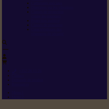
Carburants spéciaux
Directives sur les vibrations
Classes de protection
contre les coupures
Protection auditive
Classes de poussière
Caractéristiques des
vêtements de sécurité
0
+352 26 15 26
Contact
Demande de produit
Ressources
Menu 1
Menu 2