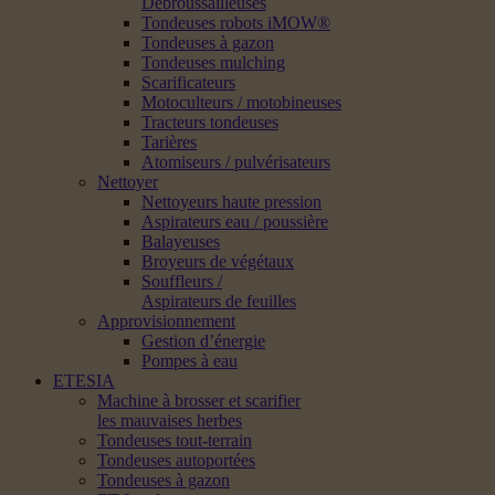
Débroussailleuses
Tondeuses robots iMOW®
Tondeuses à gazon
Tondeuses mulching
Scarificateurs
Motoculteurs / motobineuses
Tracteurs tondeuses
Tarières
Atomiseurs / pulvérisateurs
Nettoyer
Nettoyeurs haute pression
Aspirateurs eau / poussière
Balayeuses
Broyeurs de végétaux
Souffleurs /
Aspirateurs de feuilles
Approvisionnement
Gestion d’énergie
Pompes à eau
ETESIA
Machine à brosser et scarifier
les mauvaises herbes
Tondeuses tout-terrain
Tondeuses autoportées
Tondeuses à gazon