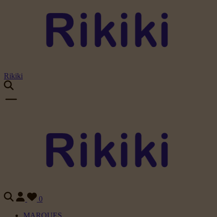
Rikiki
0
MARQUES