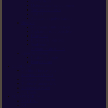
Scarificateurs
Motoculteurs / motobineuses
Tracteurs tondeuses
Tarières
Atomiseurs / pulvérisateurs
Nettoyer
Nettoyeurs haute pression
Aspirateurs eau / poussière
Balayeuses
Broyeurs de végétaux
Souffleurs /
Aspirateurs de feuilles
Approvisionnement
Gestion d’énergie
Pompes à eau
ETESIA
Machine à brosser et scarifier
les mauvaises herbes
Tondeuses tout-terrain
Tondeuses autoportées
Tondeuses à gazon
ET-Lander
SUNSEEKER
X3 GEN-2
X4