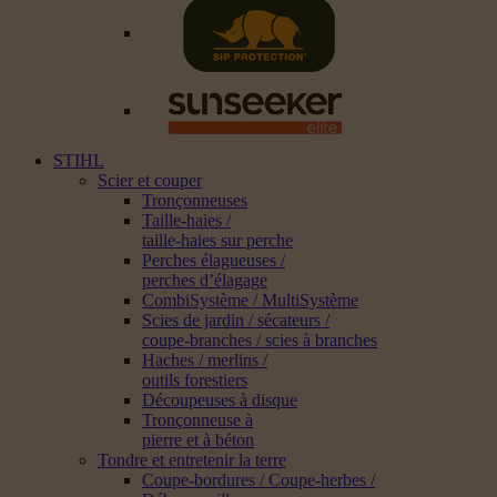
STIHL
Scier et couper
Tronçonneuses
Taille-haies /
taille-haies sur perche
Perches élagueuses /
perches d’élagage
CombiSystème / MultiSystème
Scies de jardin / sécateurs /
coupe-branches / scies à branches
Haches / merlins /
outils forestiers
Découpeuses à disque
Tronçonneuse à
pierre et à béton
Tondre et entretenir la terre
Coupe-bordures / Coupe-herbes /