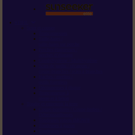
STIHL
Scier et couper
Tronçonneuses
Taille-haies /
taille-haies sur perche
Perches élagueuses /
perches d’élagage
CombiSystème / MultiSystème
Scies de jardin / sécateurs /
coupe-branches / scies à branches
Haches / merlins /
outils forestiers
Découpeuses à disque
Tronçonneuse à
pierre et à béton
Tondre et entretenir la terre
Coupe-bordures / Coupe-herbes /
Débroussailleuses
Tondeuses robots iMOW®
Tondeuses à gazon
Tondeuses mulching