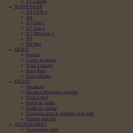
ET-Lander
SUNSEEKER
X3 GEN-2
X4
X5 Gen 2
X7 Gen 2
X7 Plus Gen 2
X9
X9 Plus
SILKY
Haches
Lames et pièces
Scies à perche
Scies fixes
Scies pliantes
FELCO
Sécateurs
Sécateur électrique portable
Scies à tirer
Outils de jardin
Outils de cuisine
Couteaux pour le greffage et la taille
Édition spéciale
ACCESSOIRES
Accessoires pour