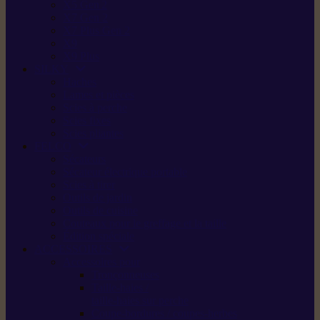
X5 Gen 2
X7 Gen 2
X7 Plus Gen 2
X9
X9 Plus
SILKY
Haches
Lames et pièces
Scies à perche
Scies fixes
Scies pliantes
FELCO
Sécateurs
Sécateur électrique portable
Scies à tirer
Outils de jardin
Outils de cuisine
Couteaux pour le greffage et la taille
Édition spéciale
ACCESSOIRES
Accessoires pour
Tronçonneuses
Taille-haies /
taille-haies sur perche
Coupe-bordures / coupes-herbes