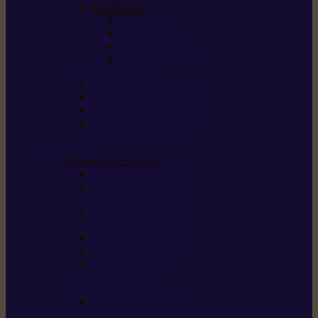
STIHL Kits
Service Kits
Cut Kits
Upgrade Kits
Care & Clean Kits
Batteries et chargeurs
Système de batterie AS
Système de batterie AP
Système de batterie AK
STIHL connected /
solutions connectées
Sécurité
Vêtements de sécurité
Lunettes de protection
Protection auditive,
du visage et de la tête
Bottes et chaussures
de sécurité
Pantalons de travail
Gants de travail
T-shirts et vestes
de protection
Directives et normes
Fiches de données de
sécurité