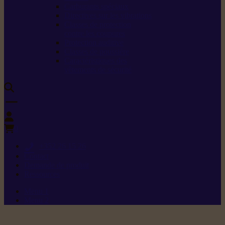
Carburants spéciaux
Directives sur les vibrations
Classes de protection
contre les coupures
Protection auditive
Classes de poussière
Caractéristiques des
vêtements de sécurité
0
+352 26 15 26
Contact
Demande de produit
Ressources
Menu 1
Menu 2