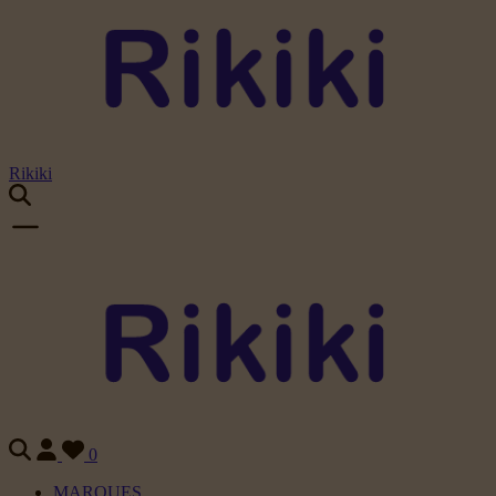
Rikiki
0
MARQUES