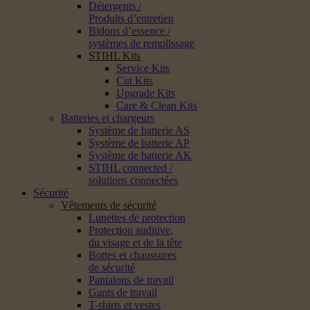
Détergents /
Produits d’entretien
Bidons d’essence /
systèmes de remplissage
STIHL Kits
Service Kits
Cut Kits
Upgrade Kits
Care & Clean Kits
Batteries et chargeurs
Système de batterie AS
Système de batterie AP
Système de batterie AK
STIHL connected /
solutions connectées
Sécurité
Vêtements de sécurité
Lunettes de protection
Protection auditive,
du visage et de la tête
Bottes et chaussures
de sécurité
Pantalons de travail
Gants de travail
T-shirts et vestes