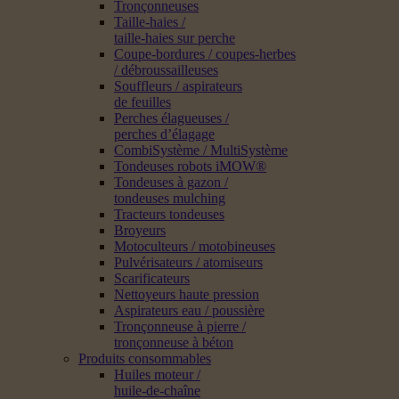
Tronçonneuses
Taille-haies /
taille-haies sur perche
Coupe-bordures / coupes-herbes
/ débroussailleuses
Souffleurs / aspirateurs
de feuilles
Perches élagueuses /
perches d’élagage
CombiSystème / MultiSystème
Tondeuses robots iMOW®
Tondeuses à gazon /
tondeuses mulching
Tracteurs tondeuses
Broyeurs
Motoculteurs / motobineuses
Pulvérisateurs / atomiseurs
Scarificateurs
Nettoyeurs haute pression
Aspirateurs eau / poussière
Tronçonneuse à pierre /
tronçonneuse à béton
Produits consommables
Huiles moteur /
huile-de-chaîne