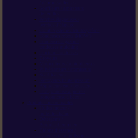
/ débroussailleuses
Souffleurs / aspirateurs
de feuilles
Perches élagueuses /
perches d’élagage
CombiSystème / MultiSystème
Tondeuses robots iMOW®
Tondeuses à gazon /
tondeuses mulching
Tracteurs tondeuses
Broyeurs
Motoculteurs / motobineuses
Pulvérisateurs / atomiseurs
Scarificateurs
Nettoyeurs haute pression
Aspirateurs eau / poussière
Tronçonneuse à pierre /
tronçonneuse à béton
Produits consommables
Huiles moteur /
huile-de-chaîne
Détergents /
Produits d’entretien
Bidons d’essence /
systèmes de remplissage