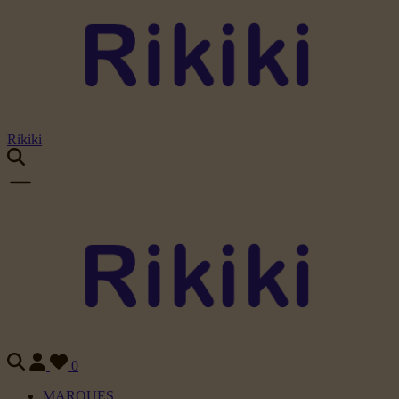
Rikiki
0
MARQUES