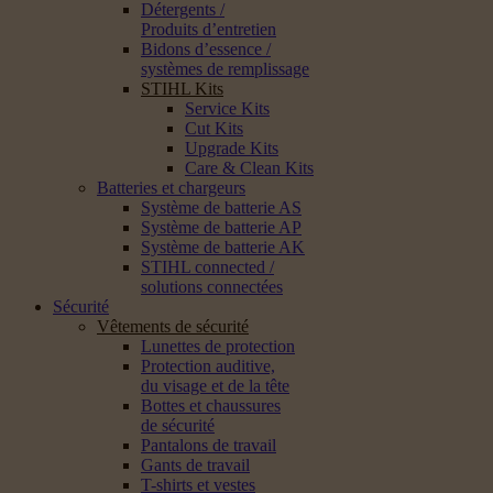
Détergents /
Produits d’entretien
Bidons d’essence /
systèmes de remplissage
STIHL Kits
Service Kits
Cut Kits
Upgrade Kits
Care & Clean Kits
Batteries et chargeurs
Système de batterie AS
Système de batterie AP
Système de batterie AK
STIHL connected /
solutions connectées
Sécurité
Vêtements de sécurité
Lunettes de protection
Protection auditive,
du visage et de la tête
Bottes et chaussures
de sécurité
Pantalons de travail
Gants de travail
T-shirts et vestes