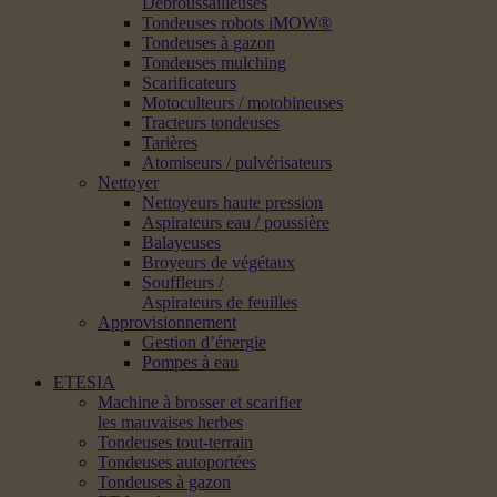
Débroussailleuses
Tondeuses robots iMOW®
Tondeuses à gazon
Tondeuses mulching
Scarificateurs
Motoculteurs / motobineuses
Tracteurs tondeuses
Tarières
Atomiseurs / pulvérisateurs
Nettoyer
Nettoyeurs haute pression
Aspirateurs eau / poussière
Balayeuses
Broyeurs de végétaux
Souffleurs /
Aspirateurs de feuilles
Approvisionnement
Gestion d’énergie
Pompes à eau
ETESIA
Machine à brosser et scarifier
les mauvaises herbes
Tondeuses tout-terrain
Tondeuses autoportées
Tondeuses à gazon