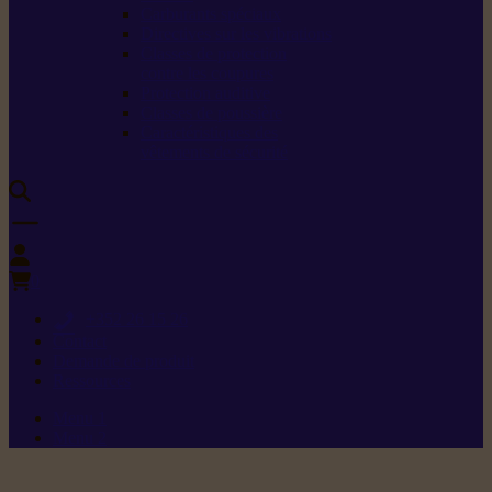
Carburants spéciaux
Directives sur les vibrations
Classes de protection
contre les coupures
Protection auditive
Classes de poussière
Caractéristiques des
vêtements de sécurité
0
+352 26 15 26
Contact
Demande de produit
Ressources
Menu 1
Menu 2