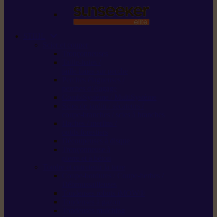
STIHL
Scier et couper
Tronçonneuses
Taille-haies /
taille-haies sur perche
Perches élagueuses /
perches d’élagage
CombiSystème / MultiSystème
Scies de jardin / sécateurs /
coupe-branches / scies à branches
Haches / merlins /
outils forestiers
Découpeuses à disque
Tronçonneuse à
pierre et à béton
Tondre et entretenir la terre
Coupe-bordures / Coupe-herbes /
Débroussailleuses
Tondeuses robots iMOW®
Tondeuses à gazon
Tondeuses mulching