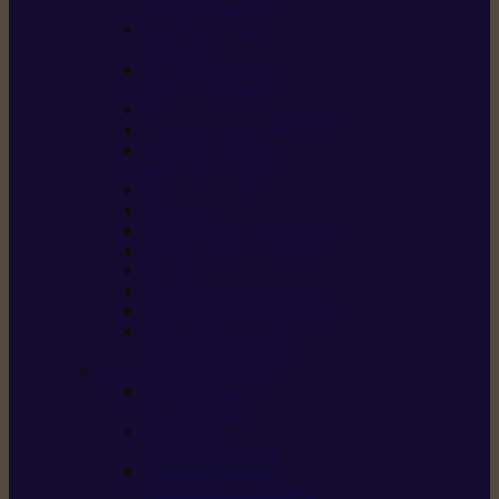
/ débroussailleuses
Souffleurs / aspirateurs
de feuilles
Perches élagueuses /
perches d’élagage
CombiSystème / MultiSystème
Tondeuses robots iMOW®
Tondeuses à gazon /
tondeuses mulching
Tracteurs tondeuses
Broyeurs
Motoculteurs / motobineuses
Pulvérisateurs / atomiseurs
Scarificateurs
Nettoyeurs haute pression
Aspirateurs eau / poussière
Tronçonneuse à pierre /
tronçonneuse à béton
Produits consommables
Huiles moteur /
huile-de-chaîne
Détergents /
Produits d’entretien
Bidons d’essence /
systèmes de remplissage