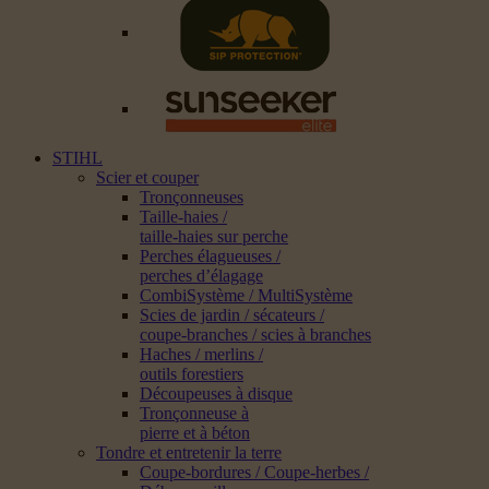
STIHL
Scier et couper
Tronçonneuses
Taille-haies /
taille-haies sur perche
Perches élagueuses /
perches d’élagage
CombiSystème / MultiSystème
Scies de jardin / sécateurs /
coupe-branches / scies à branches
Haches / merlins /
outils forestiers
Découpeuses à disque
Tronçonneuse à
pierre et à béton
Tondre et entretenir la terre
Coupe-bordures / Coupe-herbes /