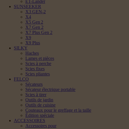
ET-Lander
SUNSEEKER
X3 GEN-2
X4
X5 Gen 2
X7 Gen 2
X7 Plus Gen 2
X9
X9 Plus
SILKY
Haches
Lames et pièces
Scies à perche
Scies fixes
Scies pliantes
FELCO
Sécateurs
Sécateur électrique portable
Scies à tirer
Outils de jardin
Outils de cuisine
Couteaux pour le greffage et la taille
Édition spéciale
ACCESSOIRES
Accessoires pour