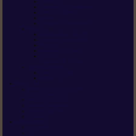
Scarificateurs
Motoculteurs / motobineuses
Tracteurs tondeuses
Tarières
Atomiseurs / pulvérisateurs
Nettoyer
Nettoyeurs haute pression
Aspirateurs eau / poussière
Balayeuses
Broyeurs de végétaux
Souffleurs /
Aspirateurs de feuilles
Approvisionnement
Gestion d’énergie
Pompes à eau
ETESIA
Machine à brosser et scarifier
les mauvaises herbes
Tondeuses tout-terrain
Tondeuses autoportées
Tondeuses à gazon
ET-Lander
SUNSEEKER
X3 GEN-2
X4