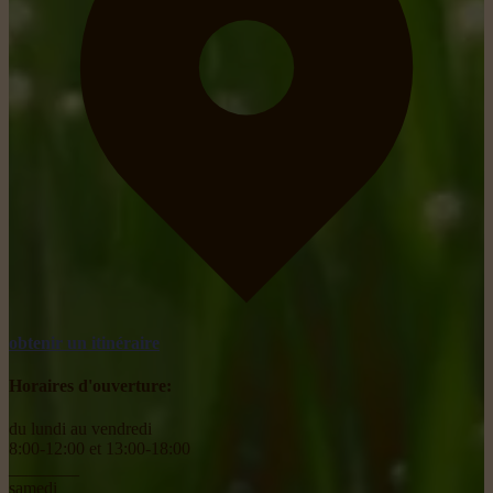
obtenir un itinéraire
Horaires d'ouverture:
du lundi au vendredi
8:00-12:00 et 13:00-18:00
________
samedi