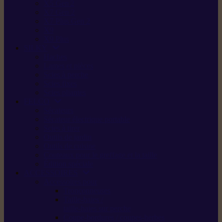
X5 Gen 2
X7 Gen 2
X7 Plus Gen 2
X9
X9 Plus
SILKY
Haches
Lames et pièces
Scies à perche
Scies fixes
Scies pliantes
FELCO
Sécateurs
Sécateur électrique portable
Scies à tirer
Outils de jardin
Outils de cuisine
Couteaux pour le greffage et la taille
Édition spéciale
ACCESSOIRES
Accessoires pour
Tronçonneuses
Taille-haies /
taille-haies sur perche
Coupe-bordures / coupes-herbes