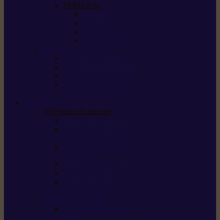
STIHL Kits
Service Kits
Cut Kits
Upgrade Kits
Care & Clean Kits
Batteries et chargeurs
Système de batterie AS
Système de batterie AP
Système de batterie AK
STIHL connected /
solutions connectées
Sécurité
Vêtements de sécurité
Lunettes de protection
Protection auditive,
du visage et de la tête
Bottes et chaussures
de sécurité
Pantalons de travail
Gants de travail
T-shirts et vestes
de protection
Directives et normes
Fiches de données de
sécurité