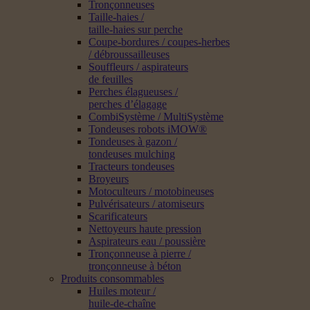
Tronçonneuses
Taille-haies /
taille-haies sur perche
Coupe-bordures / coupes-herbes
/ débroussailleuses
Souffleurs / aspirateurs
de feuilles
Perches élagueuses /
perches d’élagage
CombiSystème / MultiSystème
Tondeuses robots iMOW®
Tondeuses à gazon /
tondeuses mulching
Tracteurs tondeuses
Broyeurs
Motoculteurs / motobineuses
Pulvérisateurs / atomiseurs
Scarificateurs
Nettoyeurs haute pression
Aspirateurs eau / poussière
Tronçonneuse à pierre /
tronçonneuse à béton
Produits consommables
Huiles moteur /
huile-de-chaîne