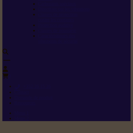
Carburants spéciaux
Directives sur les vibrations
Classes de protection
contre les coupures
Protection auditive
Classes de poussière
Caractéristiques des
vêtements de sécurité
0
+352 26 15 26
Contact
Demande de produit
Ressources
Menu 1
Menu 2