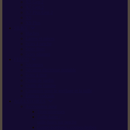
X5 Gen 2
X7 Gen 2
X7 Plus Gen 2
X9
X9 Plus
SILKY
Haches
Lames et pièces
Scies à perche
Scies fixes
Scies pliantes
FELCO
Sécateurs
Sécateur électrique portable
Scies à tirer
Outils de jardin
Outils de cuisine
Couteaux pour le greffage et la taille
Édition spéciale
ACCESSOIRES
Accessoires pour
Tronçonneuses
Taille-haies /
taille-haies sur perche
Coupe-bordures / coupes-herbes