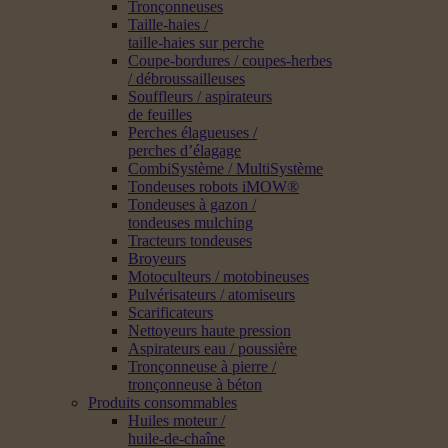
Tronçonneuses
Taille-haies /
taille-haies sur perche
Coupe-bordures / coupes-herbes
/ débroussailleuses
Souffleurs / aspirateurs
de feuilles
Perches élagueuses /
perches d’élagage
CombiSystème / MultiSystème
Tondeuses robots iMOW®
Tondeuses à gazon /
tondeuses mulching
Tracteurs tondeuses
Broyeurs
Motoculteurs / motobineuses
Pulvérisateurs / atomiseurs
Scarificateurs
Nettoyeurs haute pression
Aspirateurs eau / poussière
Tronçonneuse à pierre /
tronçonneuse à béton
Produits consommables
Huiles moteur /
huile-de-chaîne