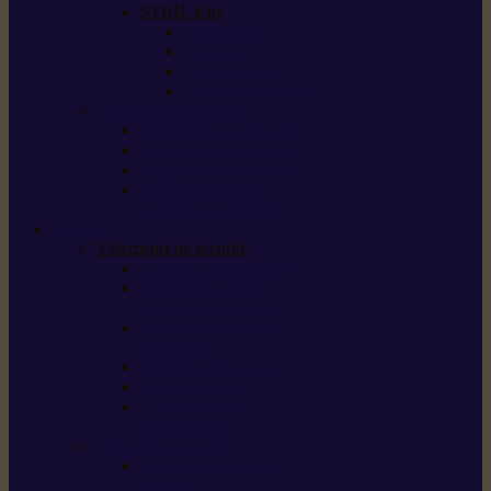
STIHL Kits
Service Kits
Cut Kits
Upgrade Kits
Care & Clean Kits
Batteries et chargeurs
Système de batterie AS
Système de batterie AP
Système de batterie AK
STIHL connected /
solutions connectées
Sécurité
Vêtements de sécurité
Lunettes de protection
Protection auditive,
du visage et de la tête
Bottes et chaussures
de sécurité
Pantalons de travail
Gants de travail
T-shirts et vestes
de protection
Directives et normes
Fiches de données de
sécurité