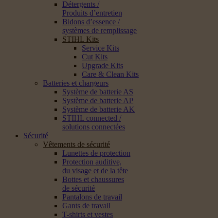
Détergents /
Produits d’entretien
Bidons d’essence /
systèmes de remplissage
STIHL Kits
Service Kits
Cut Kits
Upgrade Kits
Care & Clean Kits
Batteries et chargeurs
Système de batterie AS
Système de batterie AP
Système de batterie AK
STIHL connected /
solutions connectées
Sécurité
Vêtements de sécurité
Lunettes de protection
Protection auditive,
du visage et de la tête
Bottes et chaussures
de sécurité
Pantalons de travail
Gants de travail
T-shirts et vestes