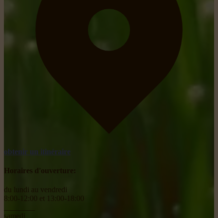
obtenir un itinéraire
Horaires d'ouverture:
du lundi au vendredi
8:00-12:00 et 13:00-18:00
________
samedi