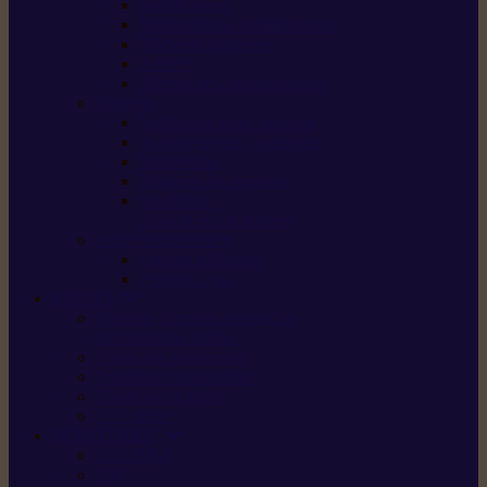
Scarificateurs
Motoculteurs / motobineuses
Tracteurs tondeuses
Tarières
Atomiseurs / pulvérisateurs
Nettoyer
Nettoyeurs haute pression
Aspirateurs eau / poussière
Balayeuses
Broyeurs de végétaux
Souffleurs /
Aspirateurs de feuilles
Approvisionnement
Gestion d’énergie
Pompes à eau
ETESIA
Machine à brosser et scarifier
les mauvaises herbes
Tondeuses tout-terrain
Tondeuses autoportées
Tondeuses à gazon
ET-Lander
SUNSEEKER
X3 GEN-2
X4