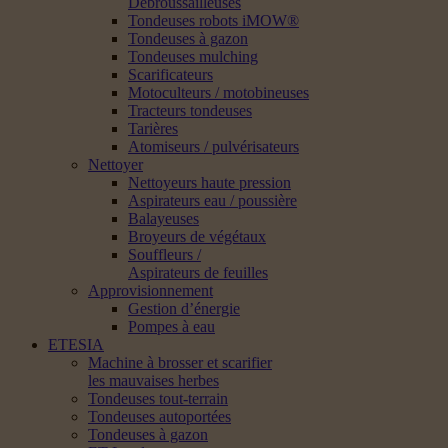
Débroussailleuses
Tondeuses robots iMOW®
Tondeuses à gazon
Tondeuses mulching
Scarificateurs
Motoculteurs / motobineuses
Tracteurs tondeuses
Tarières
Atomiseurs / pulvérisateurs
Nettoyer
Nettoyeurs haute pression
Aspirateurs eau / poussière
Balayeuses
Broyeurs de végétaux
Souffleurs /
Aspirateurs de feuilles
Approvisionnement
Gestion d’énergie
Pompes à eau
ETESIA
Machine à brosser et scarifier
les mauvaises herbes
Tondeuses tout-terrain
Tondeuses autoportées
Tondeuses à gazon