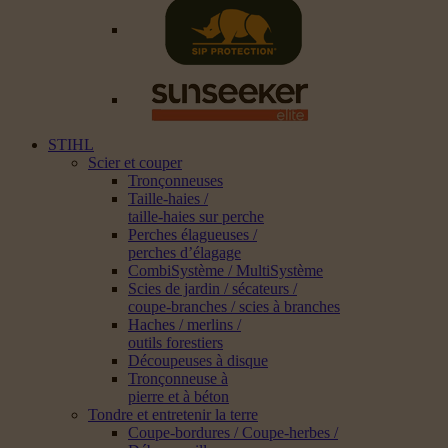
STIHL
Scier et couper
Tronçonneuses
Taille-haies /
taille-haies sur perche
Perches élagueuses /
perches d’élagage
CombiSystème / MultiSystème
Scies de jardin / sécateurs /
coupe-branches / scies à branches
Haches / merlins /
outils forestiers
Découpeuses à disque
Tronçonneuse à
pierre et à béton
Tondre et entretenir la terre
Coupe-bordures / Coupe-herbes /