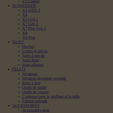
ET-Lander
SUNSEEKER
X3 GEN-2
X4
X5 Gen 2
X7 Gen 2
X7 Plus Gen 2
X9
X9 Plus
SILKY
Haches
Lames et pièces
Scies à perche
Scies fixes
Scies pliantes
FELCO
Sécateurs
Sécateur électrique portable
Scies à tirer
Outils de jardin
Outils de cuisine
Couteaux pour le greffage et la taille
Édition spéciale
ACCESSOIRES
Accessoires pour