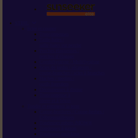
STIHL
Scier et couper
Tronçonneuses
Taille-haies /
taille-haies sur perche
Perches élagueuses /
perches d’élagage
CombiSystème / MultiSystème
Scies de jardin / sécateurs /
coupe-branches / scies à branches
Haches / merlins /
outils forestiers
Découpeuses à disque
Tronçonneuse à
pierre et à béton
Tondre et entretenir la terre
Coupe-bordures / Coupe-herbes /
Débroussailleuses
Tondeuses robots iMOW®
Tondeuses à gazon
Tondeuses mulching