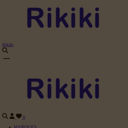
Rikiki
0
MARQUES