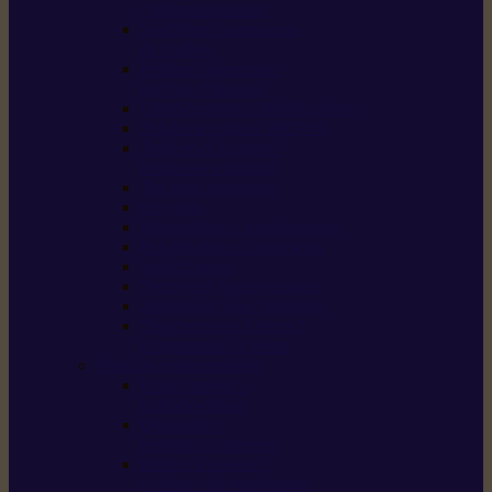
/ débroussailleuses
Souffleurs / aspirateurs
de feuilles
Perches élagueuses /
perches d’élagage
CombiSystème / MultiSystème
Tondeuses robots iMOW®
Tondeuses à gazon /
tondeuses mulching
Tracteurs tondeuses
Broyeurs
Motoculteurs / motobineuses
Pulvérisateurs / atomiseurs
Scarificateurs
Nettoyeurs haute pression
Aspirateurs eau / poussière
Tronçonneuse à pierre /
tronçonneuse à béton
Produits consommables
Huiles moteur /
huile-de-chaîne
Détergents /
Produits d’entretien
Bidons d’essence /
systèmes de remplissage