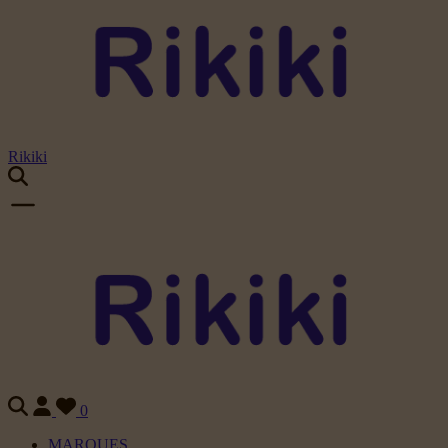
Rikiki
0
MARQUES