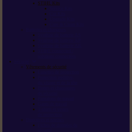
STIHL Kits
Service Kits
Cut Kits
Upgrade Kits
Care & Clean Kits
Batteries et chargeurs
Système de batterie AS
Système de batterie AP
Système de batterie AK
STIHL connected /
solutions connectées
Sécurité
Vêtements de sécurité
Lunettes de protection
Protection auditive,
du visage et de la tête
Bottes et chaussures
de sécurité
Pantalons de travail
Gants de travail
T-shirts et vestes
de protection
Directives et normes
Fiches de données de
sécurité