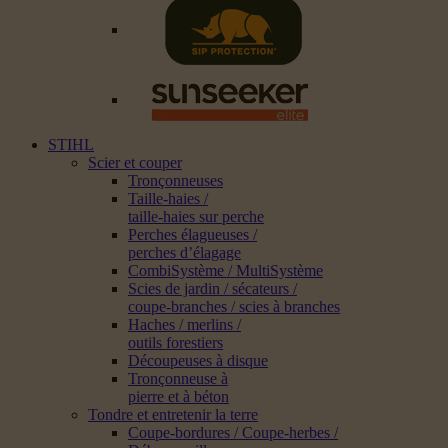
STIHL
Scier et couper
Tronçonneuses
Taille-haies /
taille-haies sur perche
Perches élagueuses /
perches d’élagage
CombiSystème / MultiSystème
Scies de jardin / sécateurs /
coupe-branches / scies à branches
Haches / merlins /
outils forestiers
Découpeuses à disque
Tronçonneuse à
pierre et à béton
Tondre et entretenir la terre
Coupe-bordures / Coupe-herbes /