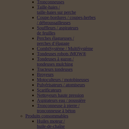
Tronçonneuses
Taille-haies /
taille-haies sur perche
Coupe-bordures / coupes-herbes
/ débroussailleuses
Souffleurs / aspirateurs
de feuilles
Perches élagueuses /
perches d’élagage
CombiSystème / MultiSystème
Tondeuses robots iMOW®
Tondeuses à gazon /
tondeuses mulching
Tracteurs tondeuses
Broyeurs
Motoculteurs / motobineuses
Pulvérisateurs / atomiseurs
Scarificateurs
Nettoyeurs haute pression
Aspirateurs eau / poussière
Tronçonneuse à pierre /
tronçonneuse à béton
Produits consommables
Huiles moteur /
huile-de-chaîne