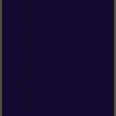
/ débroussailleuses
Souffleurs / aspirateurs
de feuilles
Perches élagueuses /
perches d’élagage
CombiSystème / MultiSystème
Tondeuses robots iMOW®
Tondeuses à gazon /
tondeuses mulching
Tracteurs tondeuses
Broyeurs
Motoculteurs / motobineuses
Pulvérisateurs / atomiseurs
Scarificateurs
Nettoyeurs haute pression
Aspirateurs eau / poussière
Tronçonneuse à pierre /
tronçonneuse à béton
Produits consommables
Huiles moteur /
huile-de-chaîne
Détergents /
Produits d’entretien
Bidons d’essence /
systèmes de remplissage