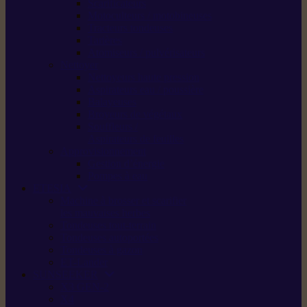
Scarificateurs
Motoculteurs / motobineuses
Tracteurs tondeuses
Tarières
Atomiseurs / pulvérisateurs
Nettoyer
Nettoyeurs haute pression
Aspirateurs eau / poussière
Balayeuses
Broyeurs de végétaux
Souffleurs /
Aspirateurs de feuilles
Approvisionnement
Gestion d’énergie
Pompes à eau
ETESIA
Machine à brosser et scarifier
les mauvaises herbes
Tondeuses tout-terrain
Tondeuses autoportées
Tondeuses à gazon
ET-Lander
SUNSEEKER
X3 GEN-2
X4