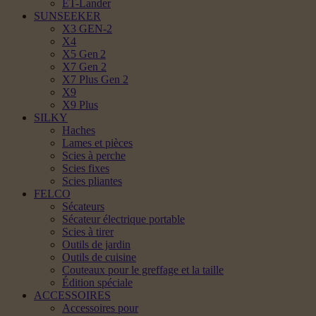
ET-Lander
SUNSEEKER
X3 GEN-2
X4
X5 Gen 2
X7 Gen 2
X7 Plus Gen 2
X9
X9 Plus
SILKY
Haches
Lames et pièces
Scies à perche
Scies fixes
Scies pliantes
FELCO
Sécateurs
Sécateur électrique portable
Scies à tirer
Outils de jardin
Outils de cuisine
Couteaux pour le greffage et la taille
Édition spéciale
ACCESSOIRES
Accessoires pour