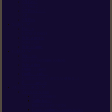
X5 Gen 2
X7 Gen 2
X7 Plus Gen 2
X9
X9 Plus
SILKY
Haches
Lames et pièces
Scies à perche
Scies fixes
Scies pliantes
FELCO
Sécateurs
Sécateur électrique portable
Scies à tirer
Outils de jardin
Outils de cuisine
Couteaux pour le greffage et la taille
Édition spéciale
ACCESSOIRES
Accessoires pour
Tronçonneuses
Taille-haies /
taille-haies sur perche
Coupe-bordures / coupes-herbes