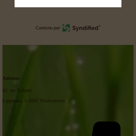
Contenu par
Adresse:
42, rue Gabriel
Lippmann, L-6947 Niederanven