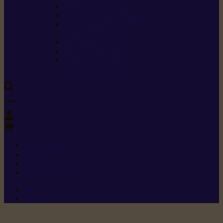
Carburants spéciaux
Directives sur les vibrations
Classes de protection
contre les coupures
Protection auditive
Classes de poussière
Caractéristiques des
vêtements de sécurité
0
+352 26 15 26
Contact
Demande de produit
Ressources
Menu 1
Menu 2