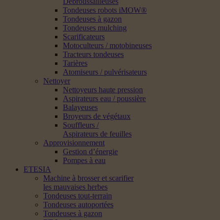
Débroussailleuses
Tondeuses robots iMOW®
Tondeuses à gazon
Tondeuses mulching
Scarificateurs
Motoculteurs / motobineuses
Tracteurs tondeuses
Tarières
Atomiseurs / pulvérisateurs
Nettoyer
Nettoyeurs haute pression
Aspirateurs eau / poussière
Balayeuses
Broyeurs de végétaux
Souffleurs /
Aspirateurs de feuilles
Approvisionnement
Gestion d’énergie
Pompes à eau
ETESIA
Machine à brosser et scarifier
les mauvaises herbes
Tondeuses tout-terrain
Tondeuses autoportées
Tondeuses à gazon