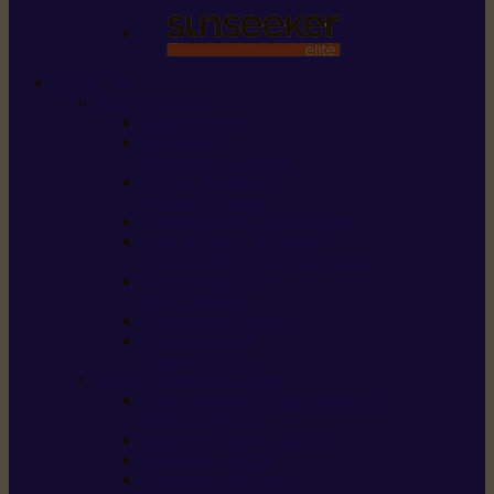
STIHL
Scier et couper
Tronçonneuses
Taille-haies /
taille-haies sur perche
Perches élagueuses /
perches d’élagage
CombiSystème / MultiSystème
Scies de jardin / sécateurs /
coupe-branches / scies à branches
Haches / merlins /
outils forestiers
Découpeuses à disque
Tronçonneuse à
pierre et à béton
Tondre et entretenir la terre
Coupe-bordures / Coupe-herbes /
Débroussailleuses
Tondeuses robots iMOW®
Tondeuses à gazon
Tondeuses mulching