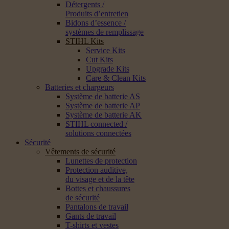
Détergents /
Produits d’entretien
Bidons d’essence /
systèmes de remplissage
STIHL Kits
Service Kits
Cut Kits
Upgrade Kits
Care & Clean Kits
Batteries et chargeurs
Système de batterie AS
Système de batterie AP
Système de batterie AK
STIHL connected /
solutions connectées
Sécurité
Vêtements de sécurité
Lunettes de protection
Protection auditive,
du visage et de la tête
Bottes et chaussures
de sécurité
Pantalons de travail
Gants de travail
T-shirts et vestes