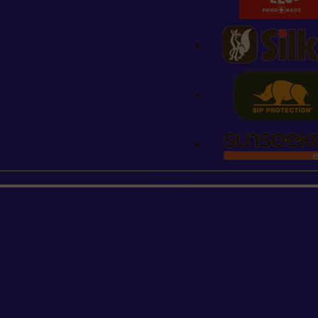
STIHL