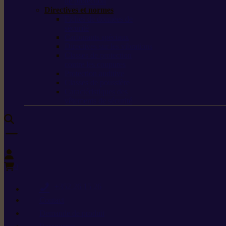
de protection
Directives et normes
Fiches de données de
sécurité
Carburants spéciaux
Directives sur les vibrations
Classes de protection
contre les coupures
Protection auditive
Classes de poussière
Caractéristiques des
vêtements de sécurité
0
+352 26 15 26
Contact
Demande de produit