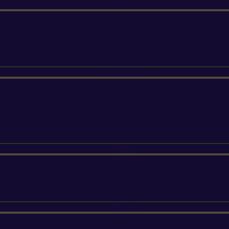
ETESIA
SUNSEEKER
SILKY
FELCO