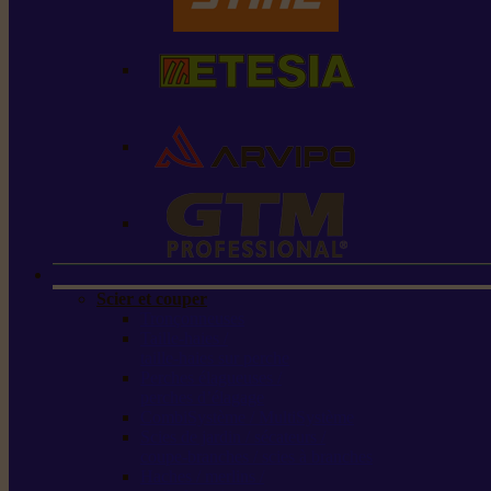
Scier et couper
Tronçonneuses
Taille-haies /
taille-haies sur perche
Perches élagueuses /
perches d’élagage
CombiSystème / MultiSystème
Scies de jardin / sécateurs /
coupe-branches / scies à branches
Haches / merlins /