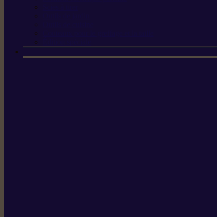
Scies à tirer
Outils de jardin
Outils de cuisine
Couteaux pour le greffage et la taille
Édition spéciale