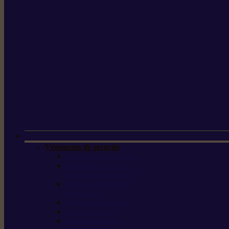
Vêtements de sécurité
Lunettes de protection
Protection auditive,
du visage et de la tête
Bottes et chaussures
de sécurité
Pantalons de travail
Gants de travail
T-shirts et vestes