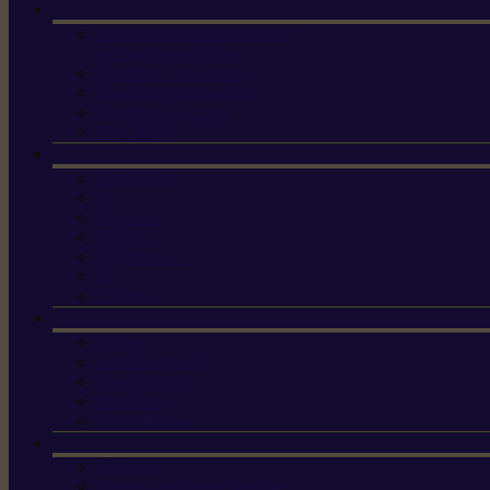
Machine à brosser et scarifier
les mauvaises herbes
Tondeuses tout-terrain
Tondeuses autoportées
Tondeuses à gazon
ET-Lander
X3 GEN-2
X4
X5 Gen 2
X7 Gen 2
X7 Plus Gen 2
X9
X9 Plus
Haches
Lames et pièces
Scies à perche
Scies fixes
Scies pliantes
Sécateurs
Sécateur électrique portable