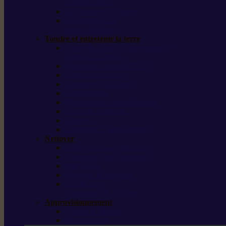
outils forestiers
Découpeuses à disque
Tronçonneuse à
pierre et à béton
Tondre et entretenir la terre
Coupe-bordures / Coupe-herbes /
Débroussailleuses
Tondeuses robots iMOW®
Tondeuses à gazon
Tondeuses mulching
Scarificateurs
Motoculteurs / motobineuses
Tracteurs tondeuses
Tarières
Atomiseurs / pulvérisateurs
Nettoyer
Nettoyeurs haute pression
Aspirateurs eau / poussière
Balayeuses
Broyeurs de végétaux
Souffleurs /
Aspirateurs de feuilles
Approvisionnement
Gestion d’énergie
Pompes à eau