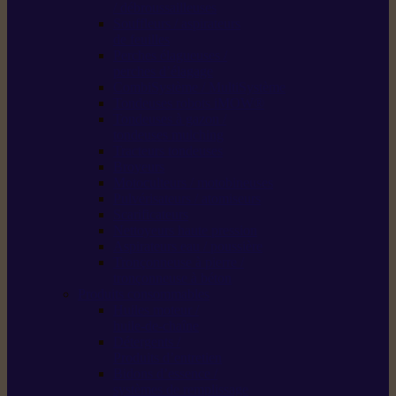
/ débroussailleuses
Souffleurs / aspirateurs
de feuilles
Perches élagueuses /
perches d’élagage
CombiSystème / MultiSystème
Tondeuses robots iMOW®
Tondeuses à gazon /
tondeuses mulching
Tracteurs tondeuses
Broyeurs
Motoculteurs / motobineuses
Pulvérisateurs / atomiseurs
Scarificateurs
Nettoyeurs haute pression
Aspirateurs eau / poussière
Tronçonneuse à pierre /
tronçonneuse à béton
Produits consommables
Huiles moteur /
huile-de-chaîne
Détergents /
Produits d’entretien
Bidons d’essence /
systèmes de remplissage