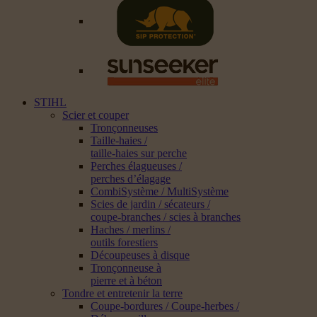
STIHL
Scier et couper
Tronçonneuses
Taille-haies /
taille-haies sur perche
Perches élagueuses /
perches d’élagage
CombiSystème / MultiSystème
Scies de jardin / sécateurs /
coupe-branches / scies à branches
Haches / merlins /
outils forestiers
Découpeuses à disque
Tronçonneuse à
pierre et à béton
Tondre et entretenir la terre
Coupe-bordures / Coupe-herbes /