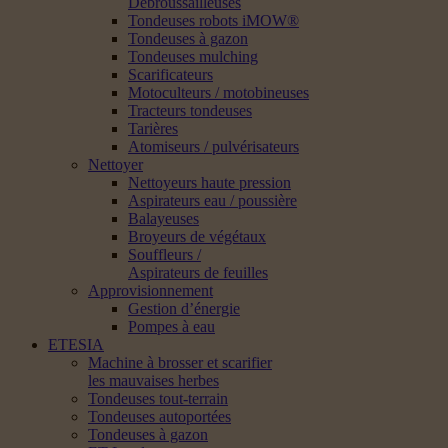
Débroussailleuses
Tondeuses robots iMOW®
Tondeuses à gazon
Tondeuses mulching
Scarificateurs
Motoculteurs / motobineuses
Tracteurs tondeuses
Tarières
Atomiseurs / pulvérisateurs
Nettoyer
Nettoyeurs haute pression
Aspirateurs eau / poussière
Balayeuses
Broyeurs de végétaux
Souffleurs /
Aspirateurs de feuilles
Approvisionnement
Gestion d’énergie
Pompes à eau
ETESIA
Machine à brosser et scarifier
les mauvaises herbes
Tondeuses tout-terrain
Tondeuses autoportées
Tondeuses à gazon