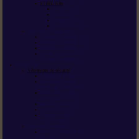
STIHL Kits
Service Kits
Cut Kits
Upgrade Kits
Care & Clean Kits
Batteries et chargeurs
Système de batterie AS
Système de batterie AP
Système de batterie AK
STIHL connected /
solutions connectées
Sécurité
Vêtements de sécurité
Lunettes de protection
Protection auditive,
du visage et de la tête
Bottes et chaussures
de sécurité
Pantalons de travail
Gants de travail
T-shirts et vestes
de protection
Directives et normes
Fiches de données de
sécurité