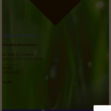
obtenir un itinéraire
Horaires d'ouverture:
du lundi au vendredi
8:00-12:00 et 13:00-18:00
________
samedi
8:00-18:00
Social