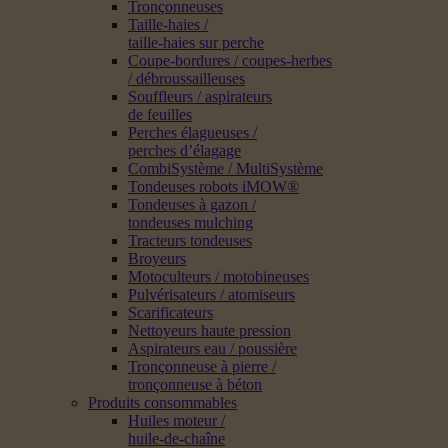
Tronçonneuses
Taille-haies /
taille-haies sur perche
Coupe-bordures / coupes-herbes
/ débroussailleuses
Souffleurs / aspirateurs
de feuilles
Perches élagueuses /
perches d’élagage
CombiSystème / MultiSystème
Tondeuses robots iMOW®
Tondeuses à gazon /
tondeuses mulching
Tracteurs tondeuses
Broyeurs
Motoculteurs / motobineuses
Pulvérisateurs / atomiseurs
Scarificateurs
Nettoyeurs haute pression
Aspirateurs eau / poussière
Tronçonneuse à pierre /
tronçonneuse à béton
Produits consommables
Huiles moteur /
huile-de-chaîne