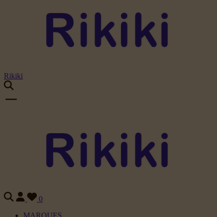
Rikiki
0
MARQUES