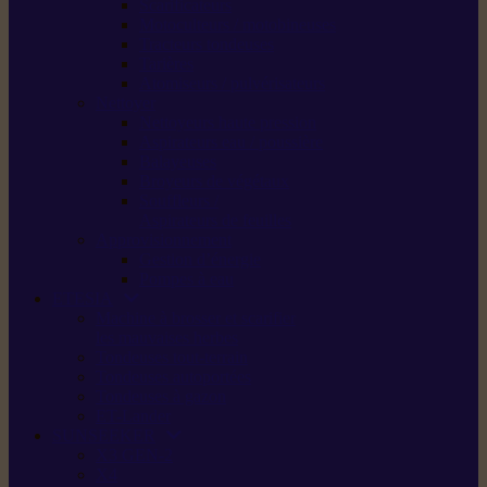
Scarificateurs
Motoculteurs / motobineuses
Tracteurs tondeuses
Tarières
Atomiseurs / pulvérisateurs
Nettoyer
Nettoyeurs haute pression
Aspirateurs eau / poussière
Balayeuses
Broyeurs de végétaux
Souffleurs /
Aspirateurs de feuilles
Approvisionnement
Gestion d’énergie
Pompes à eau
ETESIA
Machine à brosser et scarifier
les mauvaises herbes
Tondeuses tout-terrain
Tondeuses autoportées
Tondeuses à gazon
ET-Lander
SUNSEEKER
X3 GEN-2
X4