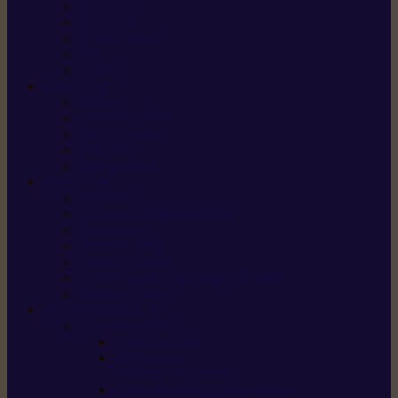
X5 Gen 2
X7 Gen 2
X7 Plus Gen 2
X9
X9 Plus
SILKY
Haches
Lames et pièces
Scies à perche
Scies fixes
Scies pliantes
FELCO
Sécateurs
Sécateur électrique portable
Scies à tirer
Outils de jardin
Outils de cuisine
Couteaux pour le greffage et la taille
Édition spéciale
ACCESSOIRES
Accessoires pour
Tronçonneuses
Taille-haies /
taille-haies sur perche
Coupe-bordures / coupes-herbes