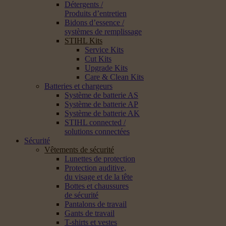
Détergents /
Produits d’entretien
Bidons d’essence /
systèmes de remplissage
STIHL Kits
Service Kits
Cut Kits
Upgrade Kits
Care & Clean Kits
Batteries et chargeurs
Système de batterie AS
Système de batterie AP
Système de batterie AK
STIHL connected /
solutions connectées
Sécurité
Vêtements de sécurité
Lunettes de protection
Protection auditive,
du visage et de la tête
Bottes et chaussures
de sécurité
Pantalons de travail
Gants de travail
T-shirts et vestes