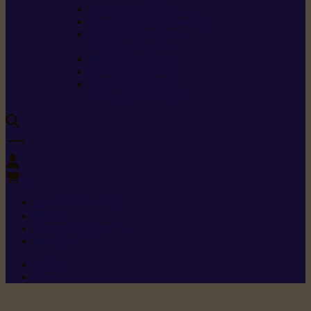
Carburants spéciaux
Directives sur les vibrations
Classes de protection
contre les coupures
Protection auditive
Classes de poussière
Caractéristiques des
vêtements de sécurité
0
+352 26 15 26
Contact
Demande de produit
Ressources
Menu 1
Menu 2