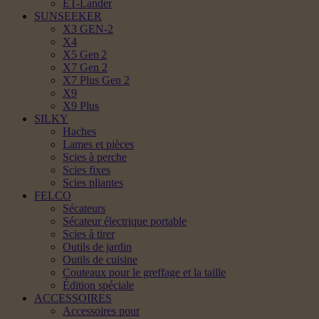
ET-Lander
SUNSEEKER
X3 GEN-2
X4
X5 Gen 2
X7 Gen 2
X7 Plus Gen 2
X9
X9 Plus
SILKY
Haches
Lames et pièces
Scies à perche
Scies fixes
Scies pliantes
FELCO
Sécateurs
Sécateur électrique portable
Scies à tirer
Outils de jardin
Outils de cuisine
Couteaux pour le greffage et la taille
Édition spéciale
ACCESSOIRES
Accessoires pour