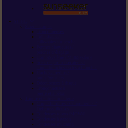
STIHL
Scier et couper
Tronçonneuses
Taille-haies /
taille-haies sur perche
Perches élagueuses /
perches d’élagage
CombiSystème / MultiSystème
Scies de jardin / sécateurs /
coupe-branches / scies à branches
Haches / merlins /
outils forestiers
Découpeuses à disque
Tronçonneuse à
pierre et à béton
Tondre et entretenir la terre
Coupe-bordures / Coupe-herbes /
Débroussailleuses
Tondeuses robots iMOW®
Tondeuses à gazon
Tondeuses mulching