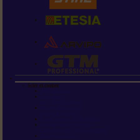
Scier et couper
Tronçonneuses
Taille-haies /
taille-haies sur perche
Perches élagueuses /
perches d’élagage
CombiSystème / MultiSystème
Scies de jardin / sécateurs /
coupe-branches / scies à branches
Haches / merlins /