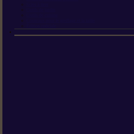
Scies à tirer
Outils de jardin
Outils de cuisine
Couteaux pour le greffage et la taille
Édition spéciale