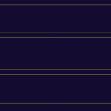
ETESIA
SUNSEEKER
SILKY
FELCO