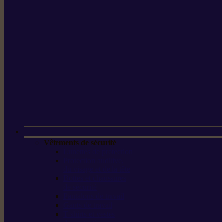
Vêtements de sécurité
Lunettes de protection
Protection auditive,
du visage et de la tête
Bottes et chaussures
de sécurité
Pantalons de travail
Gants de travail
T-shirts et vestes