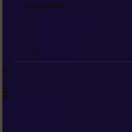
de protection
Directives et normes
Fiches de données de
sécurité
Carburants spéciaux
Directives sur les vibrations
Classes de protection
contre les coupures
Protection auditive
Classes de poussière
Caractéristiques des
vêtements de sécurité
0
+352 26 15 26
Contact
Demande de produit