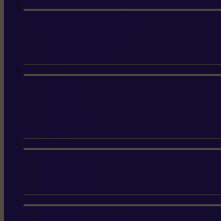
Machine à brosser et scarifier
les mauvaises herbes
Tondeuses tout-terrain
Tondeuses autoportées
Tondeuses à gazon
ET-Lander
X3 GEN-2
X4
X5 Gen 2
X7 Gen 2
X7 Plus Gen 2
X9
X9 Plus
Haches
Lames et pièces
Scies à perche
Scies fixes
Scies pliantes
Sécateurs
Sécateur électrique portable