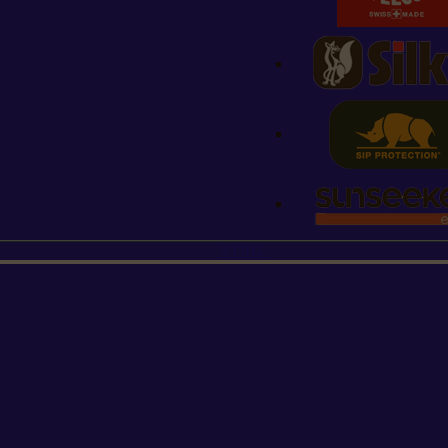
STIHL