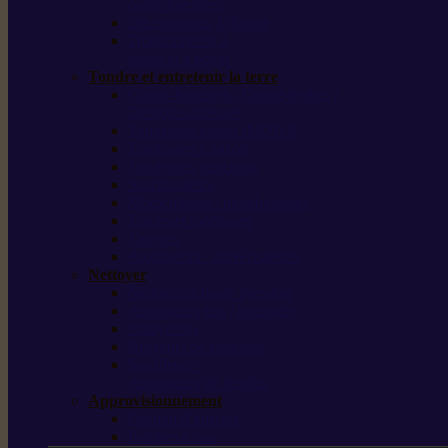
outils forestiers
Découpeuses à disque
Tronçonneuse à
pierre et à béton
Tondre et entretenir la terre
Coupe-bordures / Coupe-herbes /
Débroussailleuses
Tondeuses robots iMOW®
Tondeuses à gazon
Tondeuses mulching
Scarificateurs
Motoculteurs / motobineuses
Tracteurs tondeuses
Tarières
Atomiseurs / pulvérisateurs
Nettoyer
Nettoyeurs haute pression
Aspirateurs eau / poussière
Balayeuses
Broyeurs de végétaux
Souffleurs /
Aspirateurs de feuilles
Approvisionnement
Gestion d’énergie
Pompes à eau